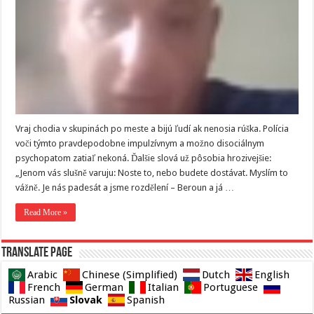
Vraj chodia v skupinách po meste a bijú ľudí ak nenosia rúška. Polícia
voči týmto pravdepodobne impulzívnym a možno disociálnym
psychopatom zatiaľ nekoná. Ďalšie slová už pôsobia hrozivejšie:
„Jenom vás slušně varuju: Noste to, nebo budete dostávat. Myslím to
vážně. Je nás padesát a jsme rozdělení – Beroun a já …
Read More »
Translate page
Arabic
Chinese (Simplified)
Dutch
English
French
German
Italian
Portuguese
Slovak
Russian
Spanish