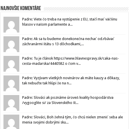
Najnovšie komentáre
Padre: Viete čo treba na vystúpenie z EU, stačí mať väčšinu
hlasov v našom parlamente a...
Padre: Ak sa tu budeme donekonečna nechať od.rbávať
záchranármi štátu s 13 dôchodkami,...
Padre: Tu je článok https://www.hlavnespravy.sk/caka-nas-
cesta-madarska/4440582 o čom v...
Padre: Vyzývam všetkých novinárov ak máte kauzy a dôkazy,
tak nebuďte tak hlúpi že na n...
Padre: Slováci ak poznáme úroveň kvality hospodárstva
/vygooglite si/ za Slovenského št...
Padre: Slováci, Boh žehná tým, čo chcú nielen zmeniť seba ale
menia svojimi dobrými sku...