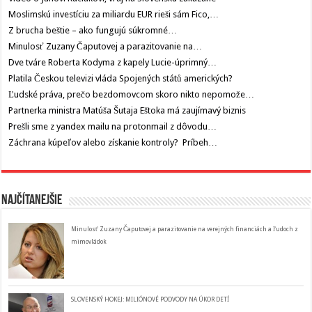
Moslimskú investíciu za miliardu EUR rieši sám Fico,…
Z brucha beštie – ako fungujú súkromné…
Minulosť Zuzany Čaputovej a parazitovanie na…
Dve tváre Roberta Kodyma z kapely Lucie-úprimný…
Platila Českou televizi vláda Spojených států amerických?
Ľudské práva, prečo bezdomovcom skoro nikto nepomože…
Partnerka ministra Matúša Šutaja Eštoka má zaujímavý biznis
Prešli sme z yandex mailu na protonmail z dôvodu…
Záchrana kúpeľov alebo získanie kontroly? Príbeh…
Najčítanejšie
Minulosť Zuzany Čaputovej a parazitovanie na verejných financiách a ľudoch z
mimovládok
SLOVENSKÝ HOKEJ: MILIÓNOVÉ PODVODY NA ÚKOR DETÍ