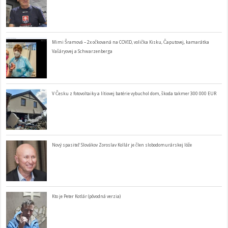
Mimi Šramová – 2x očkovaná na COVID, volička Kisku, Čaputovej, kamarátka
Vašáryovej a Schwarzenberga
V Česku z fotovoltaiky a lítiovej batérie vybuchol dom, škoda takmer 300 000 EUR
Nový spasiteľ Slovákov Zoroslav Kollár je člen slobodomurárskej lóže
Kto je Peter Kotlár (pôvodná verzia)