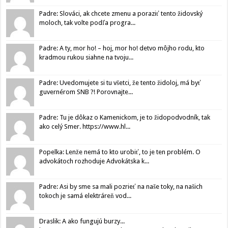
Padre: Slováci, ak chcete zmenu a poraziť tento židovský
moloch, tak volte podľa progra...
Padre: A ty, mor ho! – hoj, mor ho! detvo môjho rodu, kto
kradmou rukou siahne na tvoju...
Padre: Uvedomujete si tu všetci, že tento židoloj, má byť
guvernérom SNB ?! Porovnajte...
Padre: Tu je dôkaz o Kamenickom, je to židopodvodník, tak
ako celý Smer. https://www.hl...
Popelka: Lenže nemá to kto urobiť, to je ten problém. O
advokátoch rozhoduje Advokátska k...
Padre: Asi by sme sa mali pozrieť na naše toky, na našich
tokoch je samá elektráreň vod...
Draslik: A ako fungujú burzy...