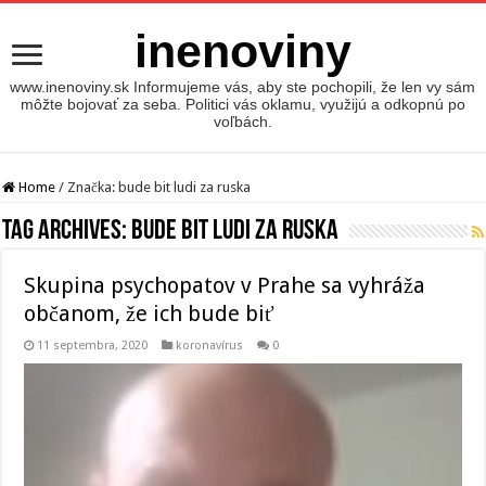
inenoviny
www.inenoviny.sk Informujeme vás, aby ste pochopili, že len vy sám
môžte bojovať za seba. Politici vás oklamu, využijú a odkopnú po
voľbách.
Home
/
Značka:
bude bit ludi za ruska
Tag Archives:
bude bit ludi za ruska
Skupina psychopatov v Prahe sa vyhráža
občanom, že ich bude biť
11 septembra, 2020
koronavírus
0