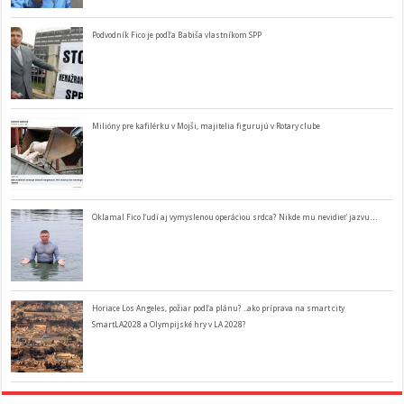
Podvodník Fico je podľa Babiša vlastníkom SPP
Milióny pre kafilérku v Mojši, majitelia figurujú v Rotary clube
Oklamal Fico ľudí aj vymyslenou operáciou srdca? Nikde mu nevidieť jazvu…
Horiace Los Angeles, požiar podľa plánu? ..ako príprava na smart city
SmartLA2028 a Olympijské hry v LA 2028?