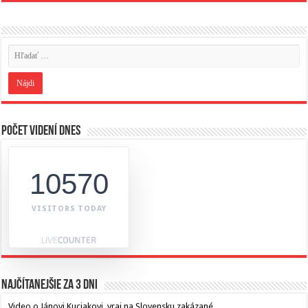
Počet videní dnes
10570
VISITORS TODAY
Najčítanejšie za 3 dni
Video o Jánovi Kuciakovi, vraj na Slovensku zakázané