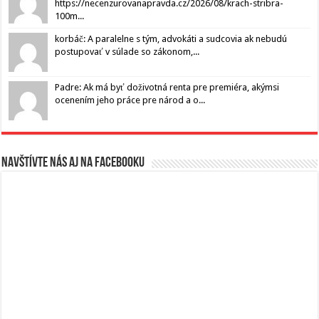
https://necenzurovanapravda.cz/2026/08/krach-stribra-
100m...
korbáč: A paralelne s tým, advokáti a sudcovia ak nebudú
postupovať v súlade so zákonom,...
Padre: Ak má byť doživotná renta pre premiéra, akýmsi
ocenením jeho práce pre národ a o...
Navštívte nás aj na Facebooku