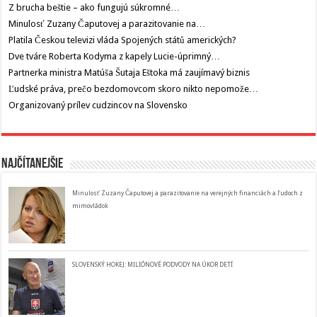
Z brucha beštie – ako fungujú súkromné…
Minulosť Zuzany Čaputovej a parazitovanie na…
Platila Českou televizi vláda Spojených států amerických?
Dve tváre Roberta Kodyma z kapely Lucie-úprimný…
Partnerka ministra Matúša Šutaja Eštoka má zaujímavý biznis
Ľudské práva, prečo bezdomovcom skoro nikto nepomože…
Organizovaný prílev cudzincov na Slovensko
Najčítanejšie
Minulosť Zuzany Čaputovej a parazitovanie na verejných financiách a ľudoch z
mimovládok
SLOVENSKÝ HOKEJ: MILIÓNOVÉ PODVODY NA ÚKOR DETÍ