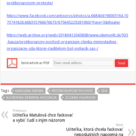
protikorupcnom-proteste/
https://www.facebook.com/antisoros/photos/a.668404190005164.10
73741828.668355766676673/675645229281060/?type=3&theater
https://web.archive.org/web/20180412045808/www.idemvolit.sk/933
-kauza/protikorupcny-pochod-organizuje-clenka-mimovladnej-
organizacie-sda-ktorej-riaditelom-bol-poliacik-sas-/
Send article as PDF
Tags
KAROLINA FARSKA
PROTIKORUPCNY POCHOD
SDA
SLOVENSKA DEBATNA ASOCIACIA
ZUZANA HLAVKOVA
Previous
Učiteľka Matulová chce fackovať
a vybiť ľudí s iným názorom
Next
Učiteľka, ktorá chcela fackovať
neposlušných napojená na