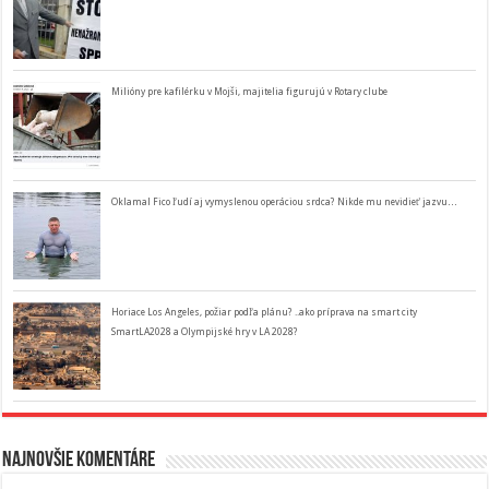
Milióny pre kafilérku v Mojši, majitelia figurujú v Rotary clube
Oklamal Fico ľudí aj vymyslenou operáciou srdca? Nikde mu nevidieť jazvu…
Horiace Los Angeles, požiar podľa plánu? ..ako príprava na smart city
SmartLA2028 a Olympijské hry v LA 2028?
Najnovšie komentáre