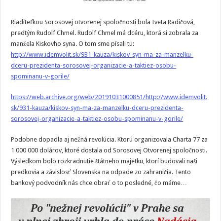
Riaditeľkou Sorosovej otvorenej spoločnosti bola Iveta Radičová,
predtým Rudolf Chmel. Rudolf Chmel má dcéru, ktorá si zobrala za
manžela Kiskovho syna. O tom sme písali tu:
http://www.idemvolit.sk/931-kauza/kiskov-syn-ma-za-manzelku-
dceru-prezidenta-sorosovej-organizacie-a-taktiez-osobu-
spominanu-v-gorile/
https://web.archive.org/web/20191031000851/http://www.idemvolit.
sk/931-kauza/kiskov-syn-ma-za-manzelku-dceru-prezidenta-
sorosovej-organizacie-a-taktiez-osobu-spominanu-v-gorile/
Podobne dopadla aj nežná revolúcia. Ktorú organizovala Charta 77 za
1 000 000 dolárov, ktoré dostala od Sorosovej Otvorenej spoločnosti.
Výsledkom bolo rozkradnutie štátneho majetku, ktorí budovali naši
predkovia a závislosť Slovenska na odpade zo zahraničia. Tento
bankový podvodník nás chce obrať o to posledné, čo máme…