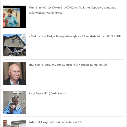
Mimi Šramová – 2x očkovaná na COVID, volička Kisku, Čaputovej, kamarátka
Vašáryovej a Schwarzenberga
V Česku z fotovoltaiky a lítiovej batérie vybuchol dom, škoda takmer 300 000 EUR
Nový spasiteľ Slovákov Zoroslav Kollár je člen slobodomurárskej lóže
Kto je Peter Kotlár (pôvodná verzia)
Podvodník Fico je podľa Babiša vlastníkom SPP