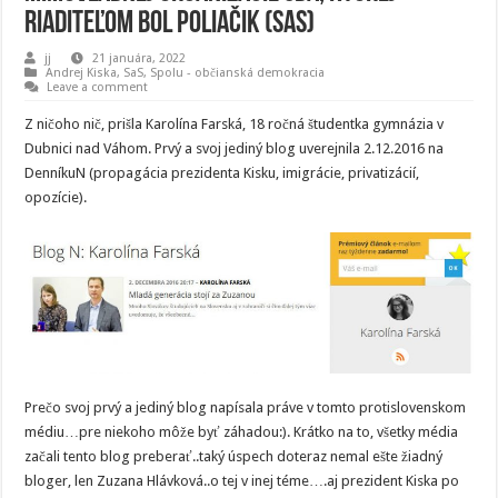
riaditeľom bol Poliačik (SaS)
jj
21 januára, 2022
Andrej Kiska
,
SaS
,
Spolu - občianská demokracia
Leave a comment
Z ničoho nič, prišla Karolína Farská, 18 ročná študentka gymnázia v
Dubnici nad Váhom. Prvý a svoj jediný blog uverejnila 2.12.2016 na
DenníkuN (propagácia prezidenta Kisku, imigrácie, privatizácií,
opozície).
Prečo svoj prvý a jediný blog napísala práve v tomto protislovenskom
médiu…pre niekoho môže byť záhadou:). Krátko na to, všetky média
začali tento blog preberať..taký úspech doteraz nemal ešte žiadný
bloger, len Zuzana Hlávková..o tej v inej téme….aj prezident Kiska po