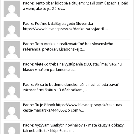
Padre: Tento ober idiot píše citujem: "Zažil som úspech aj pád
a viem, aké to je. Zárov...
Padre: Poďme k ďalšej tragédii Slovenska
https://www.hlavnespravy.sk/danko-sa-vyjadril-...
Padre: Toto všetko je realizovateľné bez slovenského
referenda, pretože v Lisabonskej z...
Padre: Viete čo treba na vystúpenie z EU, stačí mať väčšinu
hlasov v našom parlamente a...
Padre: Ak sa tu budeme donekonečna nechať od.rbávať
záchranármi štátu s 13 dôchodkami,...
Padre: Tu je článok https://www.hlavnespravy.sk/caka-nas-
cesta-madarska/4440582 o čom v...
Padre: Vyzývam všetkých novinárov ak máte kauzy a dôkazy,
tak nebuďte tak hlúpi že na n...