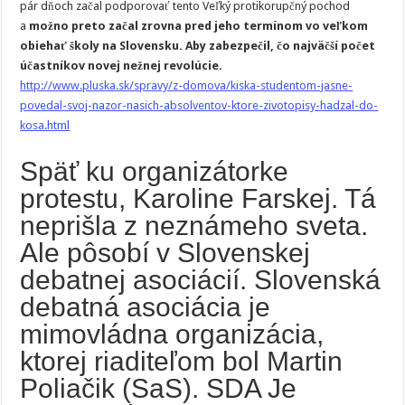
pár dňoch začal podporovať tento Veľký protikorupčný pochod
a
možno preto začal zrovna pred jeho termínom vo veľkom
obiehať školy na Slovensku. Aby zabezpečil, čo najväčší počet
účastníkov novej nežnej revolúcie.
http://www.pluska.sk/spravy/z-domova/kiska-studentom-jasne-
povedal-svoj-nazor-nasich-absolventov-ktore-zivotopisy-hadzal-do-
kosa.html
Späť ku organizátorke
protestu, Karoline Farskej. Tá
neprišla z neznámeho sveta.
Ale pôsobí v Slovenskej
debatnej asociácií. Slovenská
debatná asociácia je
mimovládna organizácia,
ktorej riaditeľom bol Martin
Poliačik (SaS). SDA Je