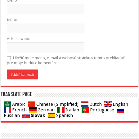
Meno
E-mail
Adresa webu
Uložiť moje meno, e-mail a webovú stránku v tomto prehliadači
pre moje budúce komentáre.
Translate page
Arabic
Chinese (Simplified)
Dutch
English
French
German
Italian
Portuguese
Slovak
Russian
Spanish