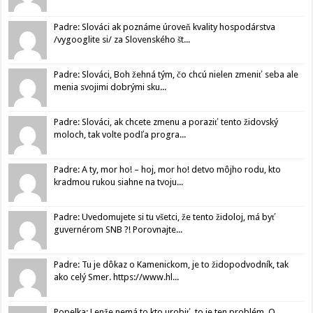
Padre: Slováci ak poznáme úroveň kvality hospodárstva
/vygooglite si/ za Slovenského št...
Padre: Slováci, Boh žehná tým, čo chcú nielen zmeniť seba ale
menia svojimi dobrými sku...
Padre: Slováci, ak chcete zmenu a poraziť tento židovský
moloch, tak volte podľa progra...
Padre: A ty, mor ho! – hoj, mor ho! detvo môjho rodu, kto
kradmou rukou siahne na tvoju...
Padre: Uvedomujete si tu všetci, že tento židoloj, má byť
guvernérom SNB ?! Porovnajte...
Padre: Tu je dôkaz o Kamenickom, je to židopodvodník, tak
ako celý Smer. https://www.hl...
Popelka: Lenže nemá to kto urobiť, to je ten problém. O