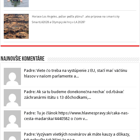
Horiace Los Angeles, požiar podľa plánu? ..ako príprava na smart city
SmartLA2028 a Olympijské hry v LA 2028?
Najnovšie komentáre
Padre: Viete čo treba na vystúpenie z EU, stačí mať väčšinu
hlasov v našom parlamente a...
Padre: Ak sa tu budeme donekonečna nechať od.rbávať
záchranármi štátu s 13 dôchodkami,...
Padre: Tu je článok https://www.hlavnespravy.sk/caka-nas-
cesta-madarska/4440582 o čom v...
Padre: Vyzývam všetkých novinárov ak máte kauzy a dôkazy,
tak nebuďte tak hlúpi že na n...