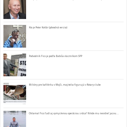
Kto je Peter Kotlár (pôvodná verzia)
Podvodník Fico je podľa Babiša vlastníkom SPP
Milióny pre kafilérku v Mojši, majitelia figurujú v Rotary clube
Oklamal Fico ľudí aj vymyslenou operáciou srdca? Nikde mu nevidieť jazvu…