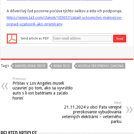
A dôverčivý ľud pozorne počúva týchto šaškov a ešte ich podporuje.
https://www.ta3.com/clanok/103657/zatajil-uctovnictvo-matovicov-
pripad-uzatvorili-ako-premlcany
Send article as PDF
Tags
ANDREJ KISKA TREST
KISKA FICO
NOVELA TRESTNEHO ZAKONA
Previous
Prístav v Los Angeles museli
uzavrieť po tom, ako sa vyvrátilo
auto s li-ion batériami a začalo
horieť
Next
21.11.2024 v obci Pata verejné
prerokovanie vybudovania
veterných elektrární – veterného
parku