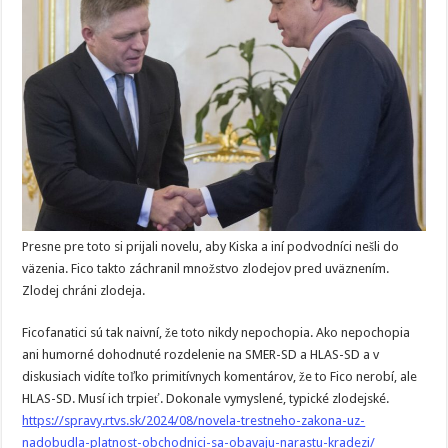
Presne pre toto si prijali novelu, aby Kiska a iní podvodníci nešli do
väzenia. Fico takto záchranil množstvo zlodejov pred uväznením.
Zlodej chráni zlodeja.
Ficofanatici sú tak naivní, že toto nikdy nepochopia. Ako nepochopia
ani humorné dohodnuté rozdelenie na SMER-SD a HLAS-SD a v
diskusiach vidíte toľko primitívnych komentárov, že to Fico nerobí, ale
HLAS-SD. Musí ich trpieť. Dokonale vymyslené, typické zlodejské.
https://spravy.rtvs.sk/2024/08/novela-trestneho-zakona-uz-
nadobudla-platnost-obchodnici-sa-obavaju-narastu-kradezi/