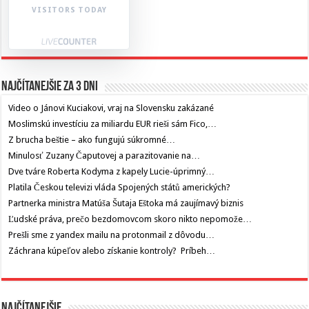
VISITORS TODAY
Najčítanejšie za 3 dni
Video o Jánovi Kuciakovi, vraj na Slovensku zakázané
Moslimskú investíciu za miliardu EUR rieši sám Fico,…
Z brucha beštie – ako fungujú súkromné…
Minulosť Zuzany Čaputovej a parazitovanie na…
Dve tváre Roberta Kodyma z kapely Lucie-úprimný…
Platila Českou televizi vláda Spojených států amerických?
Partnerka ministra Matúša Šutaja Eštoka má zaujímavý biznis
Ľudské práva, prečo bezdomovcom skoro nikto nepomože…
Prešli sme z yandex mailu na protonmail z dôvodu…
Záchrana kúpeľov alebo získanie kontroly? Príbeh…
Najčítanejšie