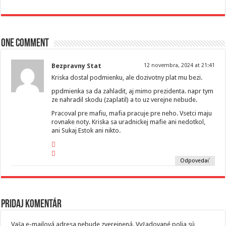
One comment
Bezpravny Stat
12 novembra, 2024 at 21:41
Kriska dostal podmienku, ale dozivotny plat mu bezi.
ppdmienka sa da zahladit, aj mimo prezidenta. napr tym
ze nahradil skodu (zaplatil) a to uz verejne nebude.
Pracoval pre mafiu, mafia pracuje pre neho. Vsetci maju
rovnake noty. Kriska sa uradnickej mafie ani nedotkol,
ani Sukaj Estok ani nikto.
Odpovedať
Pridaj komentár
Vaša e-mailová adresa nebude zverejnená.
Vyžadované polia sú