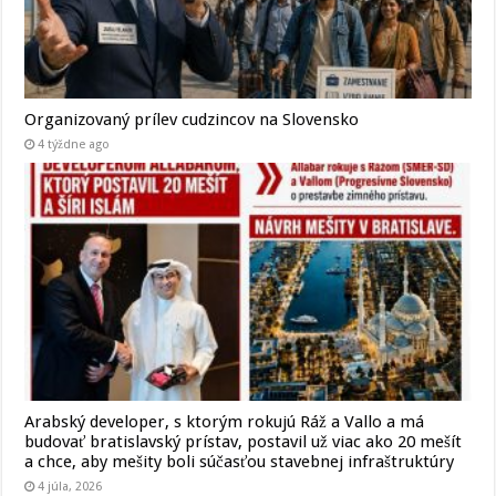
Organizovaný prílev cudzincov na Slovensko
4 týždne ago
Arabský developer, s ktorým rokujú Ráž a Vallo a má
budovať bratislavský prístav, postavil už viac ako 20 mešít
a chce, aby mešity boli súčasťou stavebnej infraštruktúry
4 júla, 2026