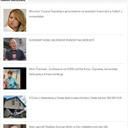
Minulosť Zuzany Čaputovej a parazitovanie na verejných financiách a ľudoch z
mimovládok
SLOVENSKÝ HOKEJ: MILIÓNOVÉ PODVODY NA ÚKOR DETÍ
Mimi Šramová – 2x očkovaná na COVID, volička Kisku, Čaputovej, kamarátka
Vašáryovej a Schwarzenberga
V Česku z fotovoltaiky a lítiovej batérie vybuchol dom, škoda takmer 300 000 EUR
Nový spasiteľ Slovákov Zoroslav Kollár je člen slobodomurárskej lóže