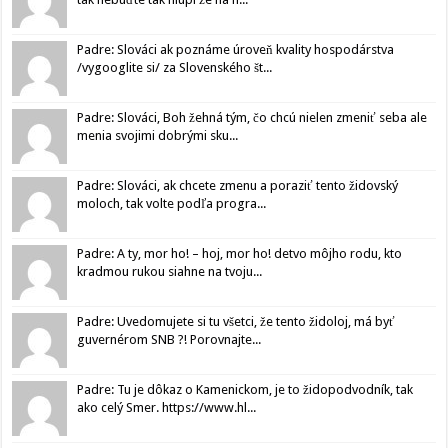
Padre: Slováci ak poznáme úroveň kvality hospodárstva
/vygooglite si/ za Slovenského št...
Padre: Slováci, Boh žehná tým, čo chcú nielen zmeniť seba ale
menia svojimi dobrými sku...
Padre: Slováci, ak chcete zmenu a poraziť tento židovský
moloch, tak volte podľa progra...
Padre: A ty, mor ho! – hoj, mor ho! detvo môjho rodu, kto
kradmou rukou siahne na tvoju...
Padre: Uvedomujete si tu všetci, že tento židoloj, má byť
guvernérom SNB ?! Porovnajte...
Padre: Tu je dôkaz o Kamenickom, je to židopodvodník, tak
ako celý Smer. https://www.hl...