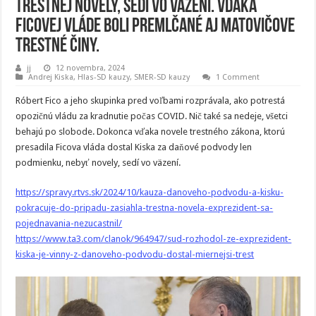
trestnej novely, sedí vo väzení. Vďaka
Ficovej vláde boli premlčané aj Matovičove
trestné činy.
jj
12 novembra, 2024
Andrej Kiska
,
Hlas-SD kauzy
,
SMER-SD kauzy
1 Comment
Róbert Fico a jeho skupinka pred voľbami rozprávala, ako potrestá
opozičnú vládu za kradnutie počas COVID. Nič také sa nedeje, všetci
behajú po slobode. Dokonca vďaka novele trestného zákona, ktorú
presadila Ficova vláda dostal Kiska za daňové podvody len
podmienku, nebyť novely, sedí vo väzení.
https://spravy.rtvs.sk/2024/10/kauza-danoveho-podvodu-a-kisku-
pokracuje-do-pripadu-zasiahla-trestna-novela-exprezident-sa-
pojednavania-nezucastnil/
https://www.ta3.com/clanok/964947/sud-rozhodol-ze-exprezident-
kiska-je-vinny-z-danoveho-podvodu-dostal-miernejsi-trest