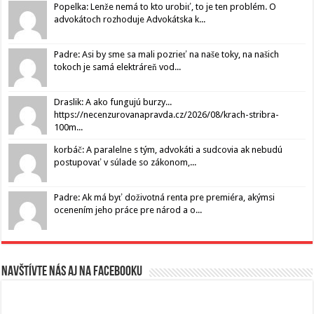
Popelka: Lenže nemá to kto urobiť, to je ten problém. O
advokátoch rozhoduje Advokátska k...
Padre: Asi by sme sa mali pozrieť na naše toky, na našich
tokoch je samá elektráreň vod...
Draslik: A ako fungujú burzy...
https://necenzurovanapravda.cz/2026/08/krach-stribra-
100m...
korbáč: A paralelne s tým, advokáti a sudcovia ak nebudú
postupovať v súlade so zákonom,...
Padre: Ak má byť doživotná renta pre premiéra, akýmsi
ocenením jeho práce pre národ a o...
Navštívte nás aj na Facebooku