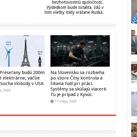
bezhotovostnú spoločnosť.
Výsledkom bude totalita. Idú v
tom všetky štáty vrátane Ruska.
 Preseľany budú 200m
Na Slovensku sa rozbieha
 elektrárne, väčšie
po vzore Číny kontrola a
 Socha slobody v USA
šikana ľudí pri práci.
Systémy sa skúšajú viaceré.
a, 2026
Tu je prípad z Kysúc.
17 mája, 2026