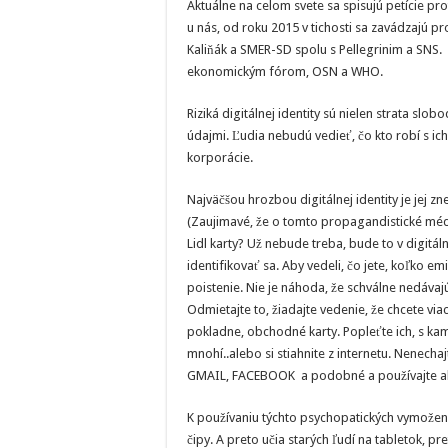
Aktuálne na celom svete sa spisujú petície prot
u nás, od roku 2015 v tichosti sa zavádzajú pr
Kaliňák a SMER-SD spolu s Pellegrinim a SNS. 
ekonomickým fórom, OSN a WHO.
Riziká digitálnej identity sú nielen strata s
údajmi. Ľudia nebudú vedieť, čo kto robí s i
korporácie.
Najväčšou hrozbou digitálnej identity je jej z
(Zaujimavé, že o tomto propagandistické média
Lidl karty? Už nebude treba, bude to v digitáln
identifikovať sa. Aby vedeli, čo jete, koľko e
poistenie. Nie je náhoda, že schválne nedávajú
Odmietajte to, žiadajte vedenie, že chcete vi
pokladne, obchodné karty. Popleťte ich, s kam
mnohí..alebo si stiahnite z internetu. Nenecha
GMAIL, FACEBOOK a podobné a používajte alt
K používaniu týchto psychopatických vymoženost
čipy. A preto učia starých ľudí na tabletok, pr