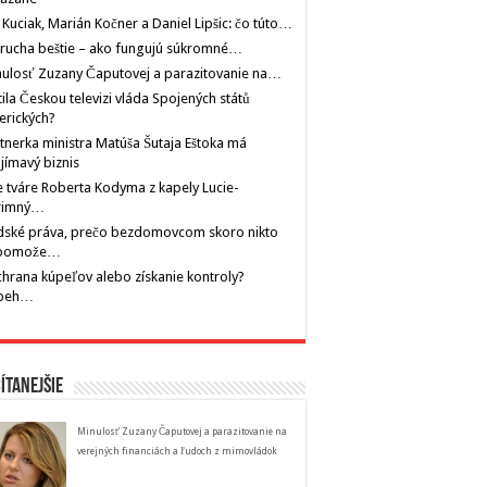
 Kuciak, Marián Kočner a Daniel Lipšic: čo túto…
rucha beštie – ako fungujú súkromné…
ulosť Zuzany Čaputovej a parazitovanie na…
tila Českou televizi vláda Spojených států
erických?
tnerka ministra Matúša Šutaja Eštoka má
jímavý biznis
 tváre Roberta Kodyma z kapely Lucie-
rimný…
dské práva, prečo bezdomovcom skoro nikto
pomože…
hrana kúpeľov alebo získanie kontroly?
íbeh…
ítanejšie
Minulosť Zuzany Čaputovej a parazitovanie na
verejných financiách a ľudoch z mimovládok