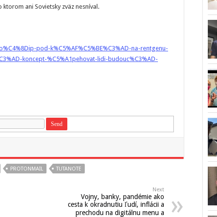
o ktorom ani Sovietsky zväz nesníval.
/mikro%C4%8Dip-pod-k%C5%AF%C5%BE%C3%AD-na-rentgenu-
%AD-koncept-%C5%A1pehovat-lidi-budouc%C3%AD-
PROTONMAIL
TUTANOTE
Next
Vojny, banky, pandémie ako
cesta k okradnutiu ľudí, inflácii a
prechodu na digitálnu menu a