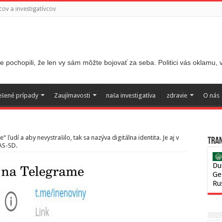
ov a investigatívcov
 pochopili, že len vy sám môžte bojovať za seba. Politici vás oklamu,
ešené prípady
Zaujímavosti
naša investigatíva
zdravie
O nás
“ ľudí a aby nevystrašilo, tak sa nazýva digitálna identita. Je aj v
Tran
AS-SD.
Du
Ge
Ru