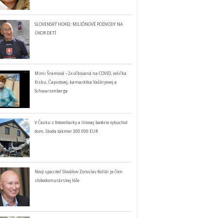
SLOVENSKÝ HOKEJ: MILIÓNOVÉ PODVODY NA
ÚKOR DETÍ
Mimi Šramová – 2x očkovaná na COVID, volička
Kisku, Čaputovej, kamarátka Vašáryovej a
Schwarzenberga
V Česku z fotovoltaiky a lítiovej batérie vybuchol
dom, škoda takmer 300 000 EUR
Nový spasiteľ Slovákov Zoroslav Kollár je člen
slobodomurárskej lóže