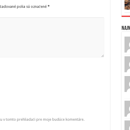
žadované polia sú označené
*
Naj
ku v tomto prehliadači pre moje budúce komentáre.