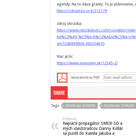
agendy. Na to dáva granty. To je plánovanie, 
https://citizengo.org/212179
zdroj obrázka:
https://www.istockphoto.com/cs/vektor
lid%C3%A9-%C5%A1t%C3%ADp%C3%A1n%C3
gm1246939004-363254610
Viac aj tu:
https://www.inenoviny.sk/12345-2/
Send article as PDF
Share
Tags
DIGITALNA IDENTITA
DIGITALNA TOTALITA
Previous
Najväčší propagátor SMER-SD a
iných vlastizradcov Danny Kollár
sa pustil do Kamila Jakuba a