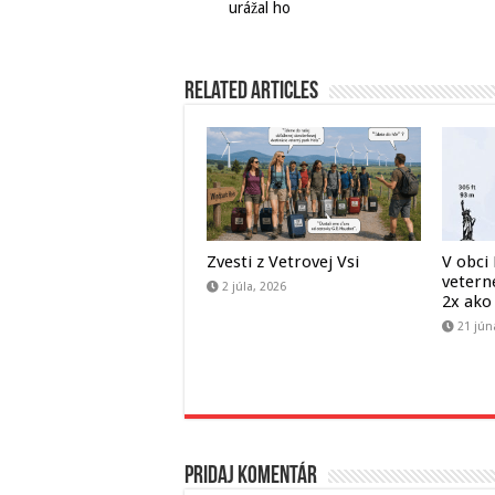
urážal ho
Related Articles
Zvesti z Vetrovej Vsi
V obci
veterné
2 júla, 2026
2x ako
21 jún
Pridaj komentár