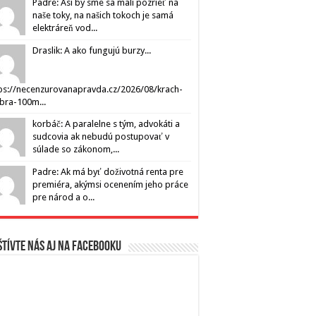
Padre: Asi by sme sa mali pozrieť na
naše toky, na našich tokoch je samá
elektráreň vod...
Draslik: A ako fungujú burzy...
ps://necenzurovanapravda.cz/2026/08/krach-
ibra-100m...
korbáč: A paralelne s tým, advokáti a
sudcovia ak nebudú postupovať v
súlade so zákonom,...
Padre: Ak má byť doživotná renta pre
premiéra, akýmsi ocenením jeho práce
pre národ a o...
tívte nás aj na Facebooku