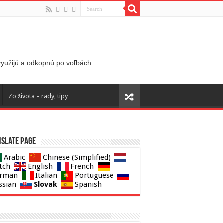
 využijú a odkopnú po voľbách.
Zo života – rady, tipy
slate page
Arabic
Chinese (Simplified)
tch
English
French
rman
Italian
Portuguese
Slovak
ssian
Spanish