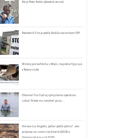
Kto je Peter Kotlár (pôvodná verzia)
Podvodník Fico je podľa Babiša vlastníkom SPP
Milióny pre kafilérku v Mojši, majitelia figurujú
v Rotary clube
Oklamal Fico ľudí aj vymyslenou operáciou
srdca? Nikde mu nevidieť jazvu…
Horiace Los Angeles, požiar podľa plánu? ..ako
príprava na smart city SmartLA2028 a
Olympijské hry v LA 2028?