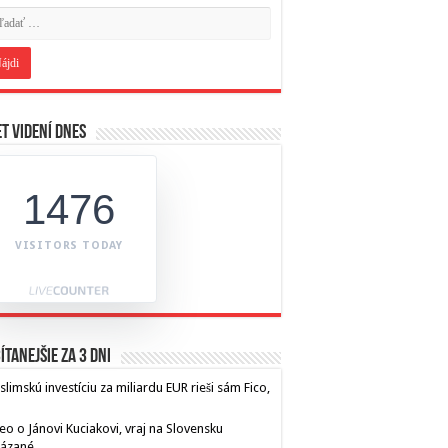
t videní dnes
1476
VISITORS TODAY
ítanejšie za 3 dni
limskú investíciu za miliardu EUR rieši sám Fico,
eo o Jánovi Kuciakovi, vraj na Slovensku
kázané