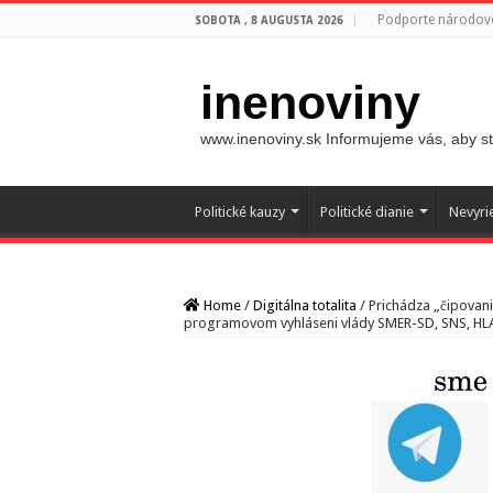
Podporte národovc
SOBOTA , 8 AUGUSTA 2026
inenoviny
www.inenoviny.sk Informujeme vás, aby ste
Politické kauzy
Politické dianie
Nevyri
Home
/
Digitálna totalita
/
Prichádza „čipovanie
programovom vyhláseni vlády SMER-SD, SNS, HL