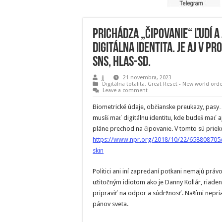
Prichádza „čipovanie“ ľudí a
digitálna identita. Je aj v 
SNS, HLAS-SD.
jj
21 novembra, 2023
Digitálna totalita
,
Great Reset - New world orde
Leave a comment
Biometrické údaje, občianske preukazy, pasy….
musíš mať digitálnu identitu, kde budeš mať a
pláne prechod na čipovanie. V tomto sú priekop
https://www.npr.org/2018/10/22/658808705/
skin
Politici ani iní zapredaní potkani nemajú prá
užitočným idiotom ako je Danny Kollár, riaden
pripraviť na odpor a súdržnosť. Našími nepriate
pánov sveta.