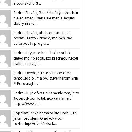
Slovenského št...
Padre: Slováci, Boh žehná tým, čo chcú
nielen zmeniť seba ale menia svojimi
dobrými sku...
Padre: Slováci, ak chcete zmenu a
poraziť tento židovský moloch, tak
volte podľa progra...
Padre: A ty, mor ho! – hoj, mor ho!
detvo môjho rodu, kto kradmou rukou
siahne na tvoju...
Padre: Uvedomujete si tu všetci, že
tento židoloj, má byť guvernérom SNB
?! Porovnajte...
Padre: Tu je dôkaz o Kamenickom, je to
židopodvodník, tak ako celý Smer.
https://www.hl...
Popelka: Lenže nemá to kto urobiť, to
je ten problém. O advokátoch
rozhoduje Advokátska k...