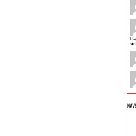
htt
str
Navš