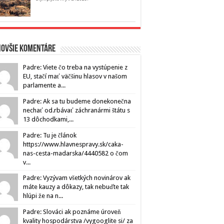
novšie komentáre
Padre: Viete čo treba na vystúpenie z
EU, stačí mať väčšinu hlasov v našom
parlamente a...
Padre: Ak sa tu budeme donekonečna
nechať od.rbávať záchranármi štátu s
13 dôchodkami,...
Padre: Tu je článok
https://www.hlavnespravy.sk/caka-
nas-cesta-madarska/4440582 o čom
v...
Padre: Vyzývam všetkých novinárov ak
máte kauzy a dôkazy, tak nebuďte tak
hlúpi že na n...
Padre: Slováci ak poznáme úroveň
kvality hospodárstva /vygooglite si/ za