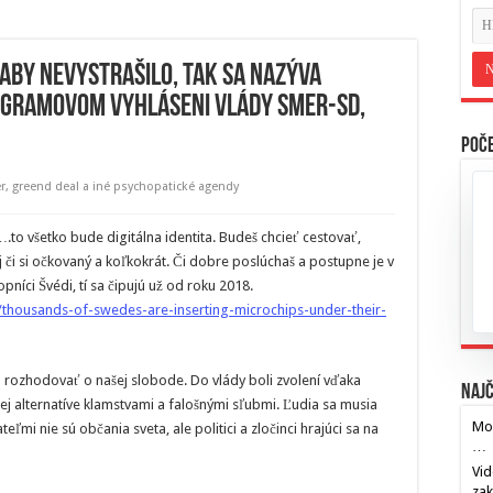
 aby nevystrašilo, tak sa nazýva
programovom vyhláseni vlády SMER-SD,
Poče
r
,
greend deal a iné psychopatické agendy
to všetko bude digitálna identita. Budeš chcieť cestovať,
j či si očkovaný a koľkokrát. Či dobre poslúchaš a postupne je v
níci Švédi, tí sa čipujú už od roku 2018.
thousands-of-swedes-are-inserting-microchips-under-their-
vo rozhodovať o našej slobode. Do vlády boli zvolení vďaka
Najč
ej alternatíve klamstvami a falošnými sľubmi. Ľudia sa musia
Mos
ľmi nie sú občania sveta, ale politici a zločinci hrajúci sa na
…
Vid
za