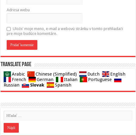
Adresa webu
Uložiť moje meno, e-mail a webovú stránku v tomto prehliadači
pre moje budúce komentáre.
Translate page
Arabic
Chinese (Simplified)
Dutch
English
French
German
Italian
Portuguese
Slovak
Russian
Spanish