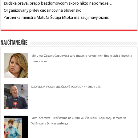
Ľudské práva, prečo bezdomovcom skoro nikto nepomože…
Organizovaný prílev cudzincov na Slovensko
Partnerka ministra Matúša Šutaja Eštoka má zaujímavý biznis
Najčítanejšie
Minulosť Zuzany Čaputovej a parazitovanie na verejných financiách a ľudoch z
mimovládok
SLOVENSKÝ HOKEJ: MILIÓNOVÉ PODVODY NA ÚKOR DETÍ
Mimi Šramová – 2x očkovaná na COVID, volička Kisku, Čaputovej, kamarátka
Vašáryovej a Schwarzenberga