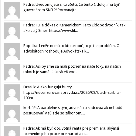
Padre: Uvedomujete si tu všetci, že tento židoloj, má byť
guvernérom SNB ?! Porovnajte...
Padre: Tu je dôkaz o Kamenickom, je to židopodvodník, tak
ako celý Smer. https://www.hl...
Popelka: Lenže nemá to kto urobiť, to je ten problém. O
advokátoch rozhoduje Advokátska k...
Padre: Asi by sme sa mali pozrieť na naše toky, na našich
tokoch je samá elektráreň vod...
Draslik: A ako fungujú burzy...
https://necenzurovanapravda.cz/2026/08/krach-stribra-
100m...
korbáč: A paralelne s tým, advokáti a sudcovia ak nebudú
postupovať v súlade so zákonom,...
Padre: Ak má byť doživotná renta pre premiéra, akýmsi
ocenením jeho práce pre národ a o...