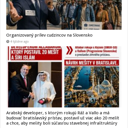
Organizovaný prílev cudzincov na Slovensko
4 týždne ago
Arabský developer, s ktorým rokujú Ráž a Vallo a má
budovať bratislavský prístav, postavil už viac ako 20 mešít
a chce, aby mešity boli súčasťou stavebnej infraštruktúry