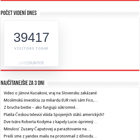
Počet videní dnes
39417
VISITORS TODAY
Najčítanejšie za 3 dni
Video o Jánovi Kuciakovi, vraj na Slovensku zakázané
Moslimskú investíciu za miliardu EUR rieši sám Fico,…
Z brucha beštie – ako fungujú súkromné…
Platila Českou televizi vláda Spojených států amerických?
Dve tváre Roberta Kodyma z kapely Lucie-úprimný…
Minulosť Zuzany Čaputovej a parazitovanie na…
Prešli sme z yandex mailu na protonmail z dôvodu…