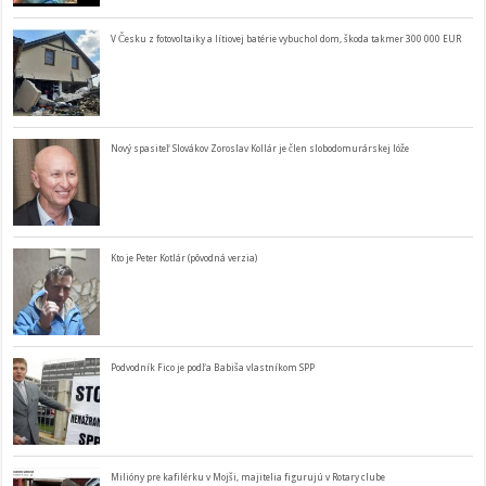
V Česku z fotovoltaiky a lítiovej batérie vybuchol dom, škoda takmer 300 000 EUR
Nový spasiteľ Slovákov Zoroslav Kollár je člen slobodomurárskej lóže
Kto je Peter Kotlár (pôvodná verzia)
Podvodník Fico je podľa Babiša vlastníkom SPP
Milióny pre kafilérku v Mojši, majitelia figurujú v Rotary clube