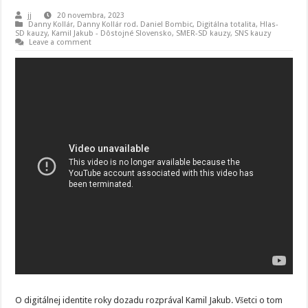
jj
20 novembra, 2023
Danny Kollár
,
Danny Kollár rod. Daniel Bombic
,
Digitálna totalita
,
Hlas-
SD kauzy
,
Kamil Jakub - Dôstojné Slovensko
,
SMER-SD kauzy
,
SNS kauzy
Leave a comment
O digitálnej identite roky dozadu rozprával Kamil Jakub. Všetci o tom