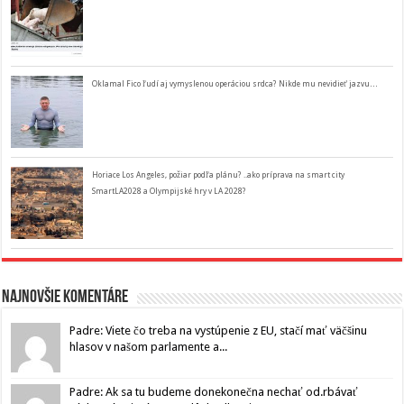
Oklamal Fico ľudí aj vymyslenou operáciou srdca? Nikde mu nevidieť jazvu…
Horiace Los Angeles, požiar podľa plánu? ..ako príprava na smart city
SmartLA2028 a Olympijské hry v LA 2028?
Najnovšie komentáre
Padre: Viete čo treba na vystúpenie z EU, stačí mať väčšinu
hlasov v našom parlamente a...
Padre: Ak sa tu budeme donekonečna nechať od.rbávať