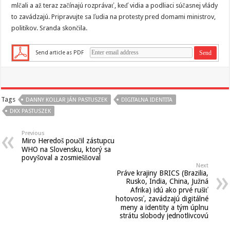
mlčali a až teraz začínajú rozprávať, keď vidia a podliaci súčasnej vlády
to zavádzajú. Pripravujte sa ľudia na protesty pred domami ministrov,
politikov. Sranda skončila.
Send article as PDF
Tags
DANNY KOLLAR JÁN PASTUSZEK
DIGITALNA IDENTITA
DKX PASTUSZEK
Previous
Miro Heredoš poučil zástupcu
WHO na Slovensku, ktorý sa
povyšoval a zosmiešňoval
Next
Práve krajiny BRICS (Brazilia,
Rusko, India, China, Južná
Afrika) idú ako prvé rušiť
hotovosť, zavádzajú digitálné
meny a identity a tým úplnu
strátu slobody jednotlivcovú