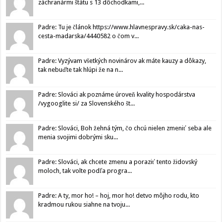
záchranármi štátu s 13 dôchodkami,...
Padre: Tu je článok https://www.hlavnespravy.sk/caka-nas-
cesta-madarska/4440582 o čom v...
Padre: Vyzývam všetkých novinárov ak máte kauzy a dôkazy,
tak nebuďte tak hlúpi že na n...
Padre: Slováci ak poznáme úroveň kvality hospodárstva
/vygooglite si/ za Slovenského št...
Padre: Slováci, Boh žehná tým, čo chcú nielen zmeniť seba ale
menia svojimi dobrými sku...
Padre: Slováci, ak chcete zmenu a poraziť tento židovský
moloch, tak volte podľa progra...
Padre: A ty, mor ho! – hoj, mor ho! detvo môjho rodu, kto
kradmou rukou siahne na tvoju...