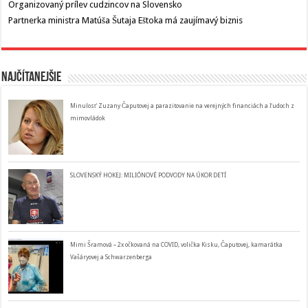
Organizovaný prílev cudzincov na Slovensko
Partnerka ministra Matúša Šutaja Eštoka má zaujímavý biznis
Najčítanejšie
Minulosť Zuzany Čaputovej a parazitovanie na verejných financiách a ľudoch z
mimovládok
SLOVENSKÝ HOKEJ: MILIÓNOVÉ PODVODY NA ÚKOR DETÍ
Mimi Šramová – 2x očkovaná na COVID, volička Kisku, Čaputovej, kamarátka
Vašáryovej a Schwarzenberga