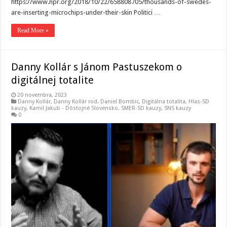
https://www.npr.org/2018/10/22/658808705/thousands-of-swedes-
are-inserting-microchips-under-their-skin Politici …
Read More »
Danny Kollár s Jánom Pastuszekom o
digitálnej totalite
20 novembra, 2023
Danny Kollár
,
Danny Kollár rod. Daniel Bombic
,
Digitálna totalita
,
Hlas-SD
kauzy
,
Kamil Jakub - Dôstojné Slovensko
,
SMER-SD kauzy
,
SNS kauzy
0