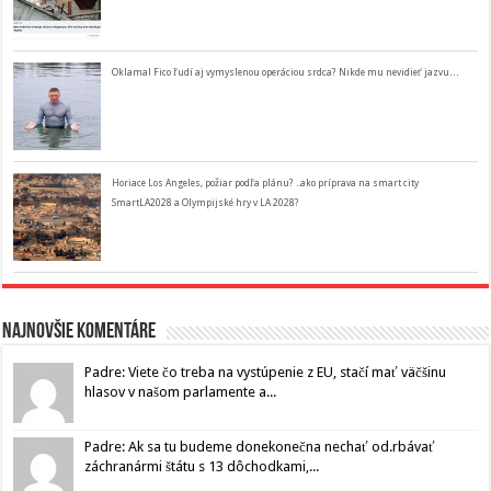
Oklamal Fico ľudí aj vymyslenou operáciou srdca? Nikde mu nevidieť jazvu…
Horiace Los Angeles, požiar podľa plánu? ..ako príprava na smart city
SmartLA2028 a Olympijské hry v LA 2028?
Najnovšie komentáre
Padre: Viete čo treba na vystúpenie z EU, stačí mať väčšinu
hlasov v našom parlamente a...
Padre: Ak sa tu budeme donekonečna nechať od.rbávať
záchranármi štátu s 13 dôchodkami,...