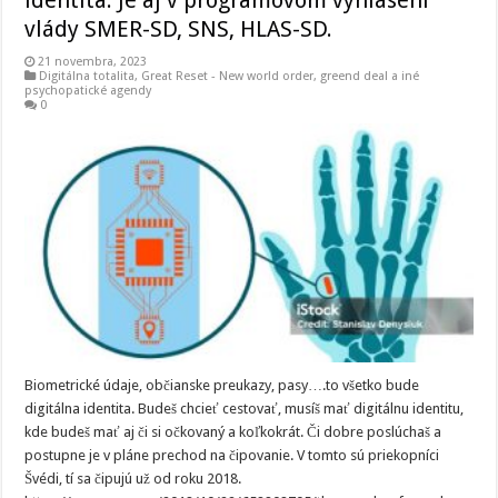
vlády SMER-SD, SNS, HLAS-SD.
21 novembra, 2023
Digitálna totalita
,
Great Reset - New world order
,
greend deal a iné
psychopatické agendy
0
Biometrické údaje, občianske preukazy, pasy….to všetko bude
digitálna identita. Budeš chcieť cestovať, musíš mať digitálnu identitu,
kde budeš mať aj či si očkovaný a koľkokrát. Či dobre poslúchaš a
postupne je v pláne prechod na čipovanie. V tomto sú priekopníci
Švédi, tí sa čipujú už od roku 2018.