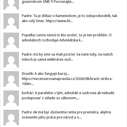
guvernérom SNB ?! Porovnajte...
Padre: Tu je dôkaz o Kamenickom, je to židopodvodník, tak
ako celý Smer. https://www.hl...
Popelka: Lenže nemá to kto urobiť, to je ten problém. O
advokátoch rozhoduje Advokátska k...
Padre: Asi by sme sa mali pozrieť na naše toky, na našich
tokoch je samá elektráreň vod...
Draslik: A ako fungujú burzy...
https://necenzurovanapravda.cz/2026/08/krach-stribra-
100m...
korbáč: A paralelne s tým, advokáti a sudcovia ak nebudú
postupovať v súlade so zákonom,...
Padre: Ak má byť doživotná renta pre premiéra, akýmsi
ocenením jeho práce pre národ a o...