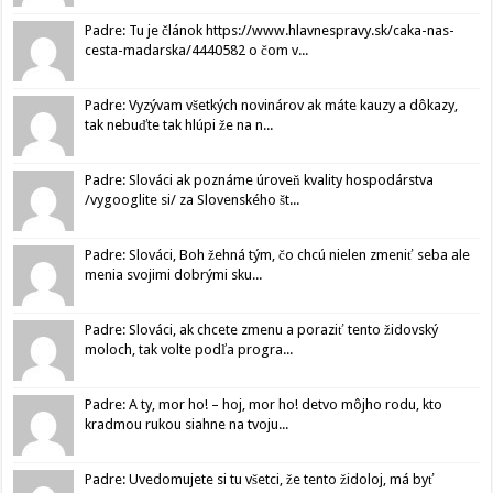
Padre: Tu je článok https://www.hlavnespravy.sk/caka-nas-
cesta-madarska/4440582 o čom v...
Padre: Vyzývam všetkých novinárov ak máte kauzy a dôkazy,
tak nebuďte tak hlúpi že na n...
Padre: Slováci ak poznáme úroveň kvality hospodárstva
/vygooglite si/ za Slovenského št...
Padre: Slováci, Boh žehná tým, čo chcú nielen zmeniť seba ale
menia svojimi dobrými sku...
Padre: Slováci, ak chcete zmenu a poraziť tento židovský
moloch, tak volte podľa progra...
Padre: A ty, mor ho! – hoj, mor ho! detvo môjho rodu, kto
kradmou rukou siahne na tvoju...
Padre: Uvedomujete si tu všetci, že tento židoloj, má byť