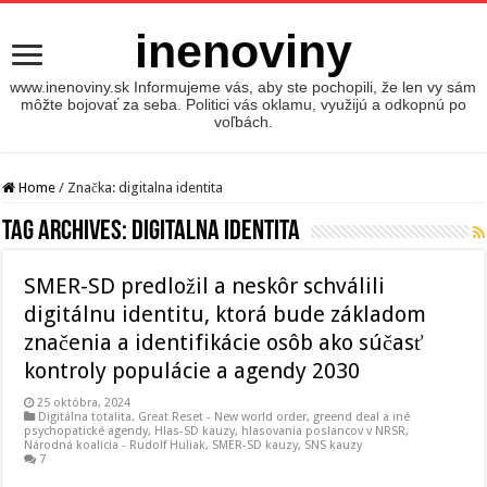
inenoviny
www.inenoviny.sk Informujeme vás, aby ste pochopili, že len vy sám
môžte bojovať za seba. Politici vás oklamu, využijú a odkopnú po
voľbách.
Home
/
Značka:
digitalna identita
Tag Archives:
digitalna identita
SMER-SD predložil a neskôr schválili
digitálnu identitu, ktorá bude základom
značenia a identifikácie osôb ako súčasť
kontroly populácie a agendy 2030
25 októbra, 2024
Digitálna totalita
,
Great Reset - New world order
,
greend deal a iné
psychopatické agendy
,
Hlas-SD kauzy
,
hlasovania poslancov v NRSR
,
Národná koalícia - Rudolf Huliak
,
SMER-SD kauzy
,
SNS kauzy
7