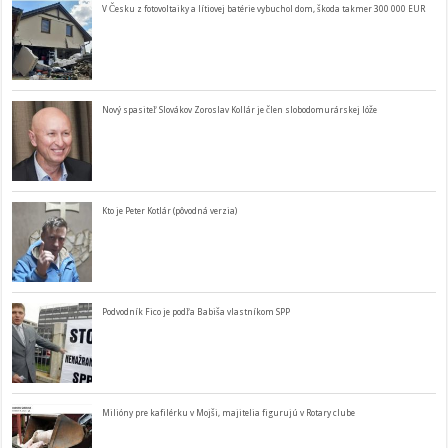
V Česku z fotovoltaiky a lítiovej batérie vybuchol dom, škoda takmer 300 000 EUR
Nový spasiteľ Slovákov Zoroslav Kollár je člen slobodomurárskej lóže
Kto je Peter Kotlár (pôvodná verzia)
Podvodník Fico je podľa Babiša vlastníkom SPP
Milióny pre kafilérku v Mojši, majitelia figurujú v Rotary clube