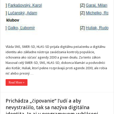
Vláda SNS, SMER-SD, HLAS-SD prijala digitálnu peňaženku a digitálnu
identitu ako základne nástroje zavádzania kontroly populácie,
očkovania ako súčasť agendy 2030 a green dealu. Za tento zákon
hlasoval celý SMER-SD, SNS, HLAS-SD, dokonca klamári a podvodníci
ako Kotlár, Huliak, ktorí pekne rozprávajú proti agende 2030, ale robia
nič alebo presný …
Read More »
Prichádza „čipovanie“ ľudí a aby
nevystrašilo, tak sa nazýva digitálna
identita. Je aj v programovom vyhláseni