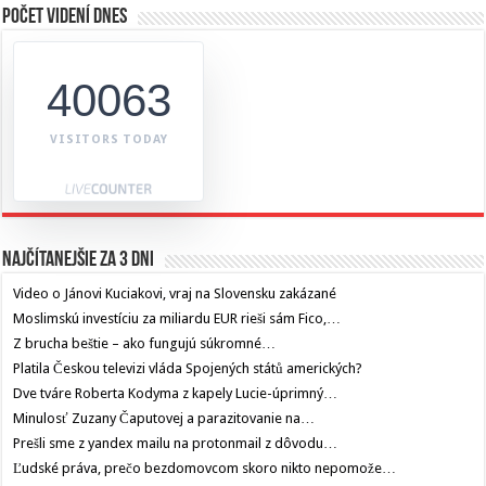
Počet videní dnes
40063
VISITORS TODAY
Najčítanejšie za 3 dni
Video o Jánovi Kuciakovi, vraj na Slovensku zakázané
Moslimskú investíciu za miliardu EUR rieši sám Fico,…
Z brucha beštie – ako fungujú súkromné…
Platila Českou televizi vláda Spojených států amerických?
Dve tváre Roberta Kodyma z kapely Lucie-úprimný…
Minulosť Zuzany Čaputovej a parazitovanie na…
Prešli sme z yandex mailu na protonmail z dôvodu…
Ľudské práva, prečo bezdomovcom skoro nikto nepomože…