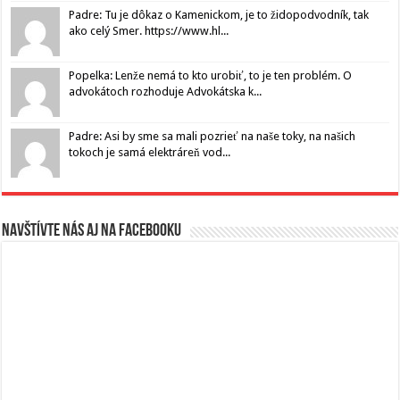
Padre: Tu je dôkaz o Kamenickom, je to židopodvodník, tak
ako celý Smer. https://www.hl...
Popelka: Lenže nemá to kto urobiť, to je ten problém. O
advokátoch rozhoduje Advokátska k...
Padre: Asi by sme sa mali pozrieť na naše toky, na našich
tokoch je samá elektráreň vod...
Navštívte nás aj na Facebooku