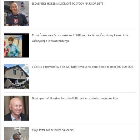
SLOVENSKÝ HOKEJ: MILIÓNOVÉ PODVODY NA ÚKOR DETÍ
Mimi Šramová – 2x očkovaná na COVID, volička Kisku, Čaputovej, kamarátka
Vašáryovej a Schwarzenberga
V Česku z fotovoltaiky a lítiovej batérie vybuchol dom, škoda takmer 300 000 EUR
Nový spasiteľ Slovákov Zoroslav Kollár je člen slobodomurárskej lóže
Kto je Peter Kotlár (pôvodná verzia)