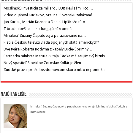
Moslimskú investíciu za miliardu EUR rieši sám Fico,…
Video o Jánovi Kuciakovi, vraj na Slovensku zakázané
Ján Kuciak, Marián Kočner a Daniel Lipšic: čo túto…
Z brucha beštie – ako fungujú súkromné…
Minulosť Zuzany Čaputovej a parazitovanie na…
Platila Českou televizi vláda Spojených států amerických?
Dve tváre Roberta Kodyma z kapely Lucie-úprimný…
Partnerka ministra Matúša Šutaja Eštoka má zaujímavý biznis
Nový spasiteľ Slovákov Zoroslav Kollár je člen…
Ľudské práva, prečo bezdomovcom skoro nikto nepomože…
Najčítanejšie
Minulosť Zuzany Čaputovej a parazitovanie na verejných financiách a ľudoch z
mimovládok