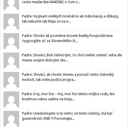
cesta-madarska/4440582 o čom v...
Padre: Vyzývam všetkých novinárov ak máte kauzy a dôkazy,
tak nebuďte tak hlúpi že na n...
Padre: Slováci ak poznáme úroveň kvality hospodárstva
/vygooglite si/ za Slovenského št...
Padre: Slováci, Boh žehná tým, čo chcú nielen zmeniť seba ale
menia svojimi dobrými sku...
Padre: Slováci, ak chcete zmenu a poraziť tento židovský
moloch, tak volte podľa progra...
Padre: A ty, mor ho! – hoj, mor ho! detvo môjho rodu, kto
kradmou rukou siahne na tvoju...
Padre: Uvedomujete si tu všetci, že tento židoloj, má byť
guvernérom SNB ?! Porovnajte...