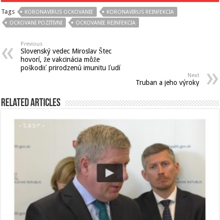
Tags
KORONAVIRUS OCKOVANIE
KORONAVIRUS REINFEKCIA
OCKOVANI POZITIVNI
OCKOVANIE REINFEKCIA
Previous
Slovenský vedec Miroslav Štec
hovorí, že vakcinácia môže
poškodiť prirodzenú imunitu ľudí
Next
Truban a jeho výroky
Related Articles