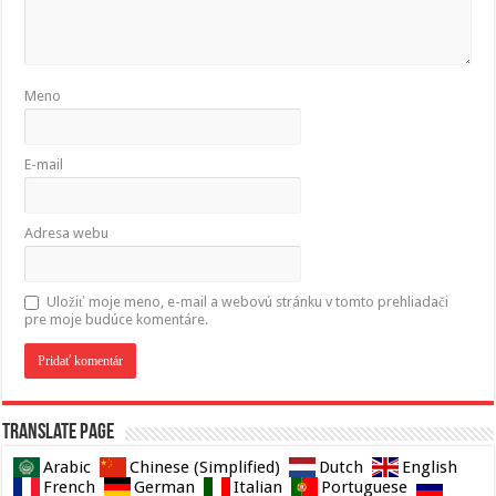
Meno
E-mail
Adresa webu
Uložiť moje meno, e-mail a webovú stránku v tomto prehliadači
pre moje budúce komentáre.
Translate page
Arabic
Chinese (Simplified)
Dutch
English
French
German
Italian
Portuguese