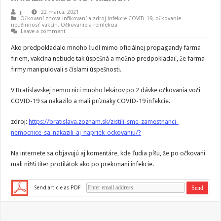
jj
22 marca, 2021
Očkovaní znova infikovaní a zdroj infekcie COVID-19
,
očkovanie -
neúčinnosť vakcín
,
Očkovanie a reinfekcia
Leave a comment
Ako predpokladalo mnoho ľudí mimo oficiálnej propagandy farma
firiem, vakcína nebude tak úspešná a možno predpokladať, že farma
firmy manipulovali s číslami úspešnosti.
V Bratislavskej nemocnici mnoho lekárov po 2 dávke očkovania voči
COVID-19 sa nakazilo a mali príznaky COVID-19 infekcie.
zdroj:
https://bratislava.zoznam.sk/zistili-sme-zamestnanci-
nemocnice-sa-nakazili-aj-napriek-ockovaniu/?
Na internete sa objavujú aj komentáre, kde ľudia píšu, že po očkovani
mali nižši titer protilátok ako po prekonani infekcie.
Send article as PDF