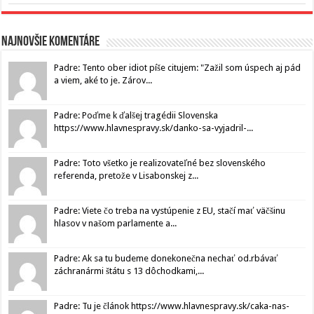
Najnovšie komentáre
Padre: Tento ober idiot píše citujem: "Zažil som úspech aj pád
a viem, aké to je. Zárov...
Padre: Poďme k ďalšej tragédii Slovenska
https://www.hlavnespravy.sk/danko-sa-vyjadril-...
Padre: Toto všetko je realizovateľné bez slovenského
referenda, pretože v Lisabonskej z...
Padre: Viete čo treba na vystúpenie z EU, stačí mať väčšinu
hlasov v našom parlamente a...
Padre: Ak sa tu budeme donekonečna nechať od.rbávať
záchranármi štátu s 13 dôchodkami,...
Padre: Tu je článok https://www.hlavnespravy.sk/caka-nas-