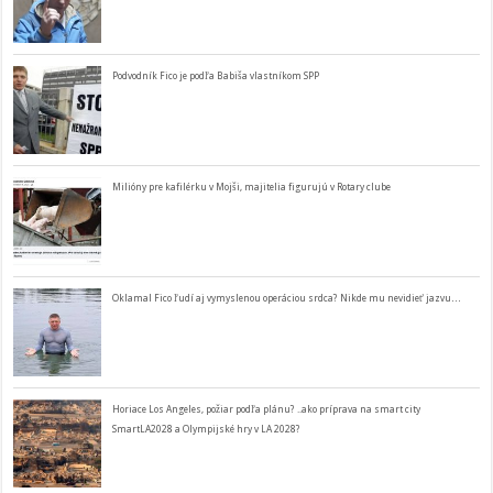
Podvodník Fico je podľa Babiša vlastníkom SPP
Milióny pre kafilérku v Mojši, majitelia figurujú v Rotary clube
Oklamal Fico ľudí aj vymyslenou operáciou srdca? Nikde mu nevidieť jazvu…
Horiace Los Angeles, požiar podľa plánu? ..ako príprava na smart city
SmartLA2028 a Olympijské hry v LA 2028?