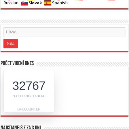
Slovak
Russian
Spanish
Počet videní dnes
32767
VISITORS TODAY
Najčítanejšie za 3 dni