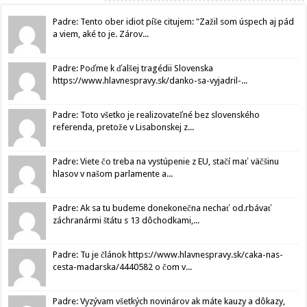
Padre: Tento ober idiot píše citujem: "Zažil som úspech aj pád
a viem, aké to je. Zárov...
Padre: Poďme k ďalšej tragédii Slovenska
https://www.hlavnespravy.sk/danko-sa-vyjadril-...
Padre: Toto všetko je realizovateľné bez slovenského
referenda, pretože v Lisabonskej z...
Padre: Viete čo treba na vystúpenie z EU, stačí mať väčšinu
hlasov v našom parlamente a...
Padre: Ak sa tu budeme donekonečna nechať od.rbávať
záchranármi štátu s 13 dôchodkami,...
Padre: Tu je článok https://www.hlavnespravy.sk/caka-nas-
cesta-madarska/4440582 o čom v...
Padre: Vyzývam všetkých novinárov ak máte kauzy a dôkazy,