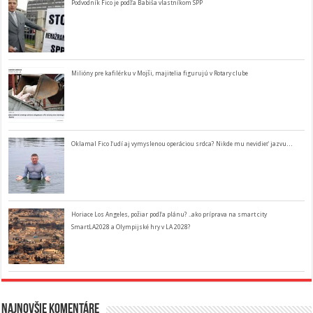
Podvodník Fico je podľa Babiša vlastníkom SPP
Milióny pre kafilérku v Mojši, majitelia figurujú v Rotary clube
Oklamal Fico ľudí aj vymyslenou operáciou srdca? Nikde mu nevidieť jazvu…
Horiace Los Angeles, požiar podľa plánu? ..ako príprava na smart city
SmartLA2028 a Olympijské hry v LA 2028?
Najnovšie komentáre