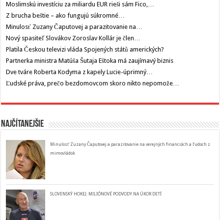
Moslimskú investíciu za miliardu EUR rieši sám Fico,…
Z brucha beštie – ako fungujú súkromné…
Minulosť Zuzany Čaputovej a parazitovanie na…
Nový spasiteľ Slovákov Zoroslav Kollár je člen…
Platila Českou televizi vláda Spojených států amerických?
Partnerka ministra Matúša Šutaja Eštoka má zaujímavý biznis
Dve tváre Roberta Kodyma z kapely Lucie-úprimný…
Ľudské práva, prečo bezdomovcom skoro nikto nepomože…
Najčítanejšie
Minulosť Zuzany Čaputovej a parazitovanie na verejných financiách a ľudoch z
mimovládok
SLOVENSKÝ HOKEJ: MILIÓNOVÉ PODVODY NA ÚKOR DETÍ