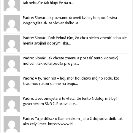
tak nebuďte tak hlúpi že na n...
Padre: Slováci ak poznáme úroveň kvality hospodárstva
/vygooglite si/ za Slovenského št...
Padre: Slováci, Boh žehná tým, čo chcú nielen zmeniť seba ale
menia svojimi dobrými sku...
Padre: Slováci, ak chcete zmenu a poraziť tento židovský
moloch, tak volte podľa progra...
Padre: A ty, mor ho! – hoj, mor ho! detvo môjho rodu, kto
kradmou rukou siahne na tvoju...
Padre: Uvedomujete si tu všetci, že tento židoloj, má byť
guvernérom SNB ?! Porovnajte...
Padre: Tu je dôkaz o Kamenickom, je to židopodvodník, tak
ako celý Smer. https://www.hl...