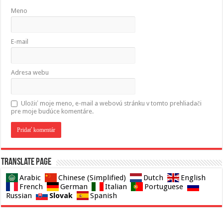
Meno
E-mail
Adresa webu
Uložiť moje meno, e-mail a webovú stránku v tomto prehliadači
pre moje budúce komentáre.
Translate page
Arabic
Chinese (Simplified)
Dutch
English
French
German
Italian
Portuguese
Slovak
Russian
Spanish