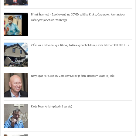
Mimi Šramová – 2x očkovaná na COVID, volička Kisku, Čaputovej, kamarátka
Vašáryovej a Schwarzenberga
V Česku z fotovoltaiky a lítiovej batérie vybuchol dom, škoda takmer 300 000 EUR
Nový spasiteľ Slovákov Zoroslav Kollár je člen slobodomurárskej lóže
Kto je Peter Kotlár (pôvodná verzia)