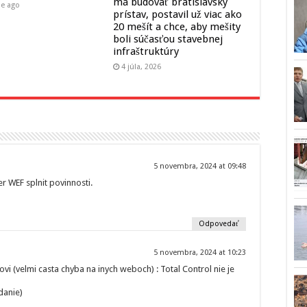
má budovať bratislavský
ne ago
prístav, postavil už viac ako
20 mešít a chce, aby mešity
boli súčasťou stavebnej
infraštruktúry
4 júla, 2026
5 novembra, 2024 at 09:48
r WEF splnit povinnosti.
Odpovedať
5 novembra, 2024 at 10:23
vi (velmi casta chyba na inych weboch) : Total Control nie je
danie)