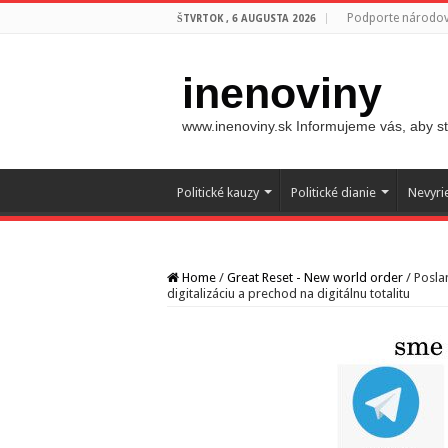
Podporte národovc
ŠTVRTOK , 6 AUGUSTA 2026
inenoviny
www.inenoviny.sk Informujeme vás, aby ste
Politické kauzy
Politické dianie
Nevyri
Home
/
Great Reset - New world order
/
Posla
digitalizáciu a prechod na digitálnu totalitu