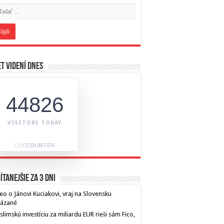
t videní dnes
44826
VISITORS TODAY
ítanejšie za 3 dni
eo o Jánovi Kuciakovi, vraj na Slovensku
kázané
limskú investíciu za miliardu EUR rieši sám Fico,