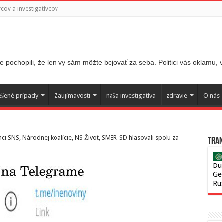
ov a investigatívcov
 pochopili, že len vy sám môžte bojovať za seba. Politici vás oklamu,
ešené prípady
Zaujímavosti
naša investigatíva
zdravie
O nás
nci SNS, Národnej koalície, NS Život, SMER-SD hlasovali spolu za
Tran
Du
Ge
Ru