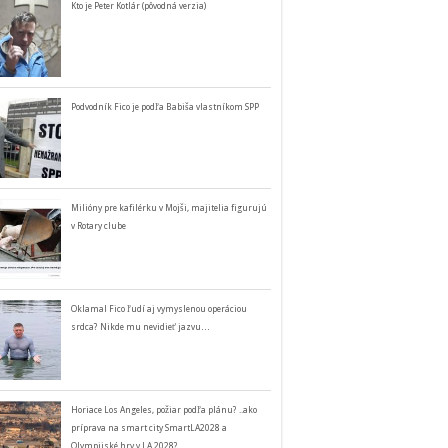
Kto je Peter Kotlár (pôvodná verzia)
Podvodník Fico je podľa Babiša vlastníkom SPP
Milióny pre kafilérku v Mojši, majitelia figurujú
v Rotary clube
Oklamal Fico ľudí aj vymyslenou operáciou
srdca? Nikde mu nevidieť jazvu…
Horiace Los Angeles, požiar podľa plánu? ..ako
príprava na smart city SmartLA2028 a
Olympijské hry v LA 2028?