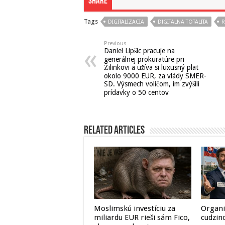
Share
Tags
DIGITALIZACIA
DIGITALNA TOTALITA
R
Previous
Daniel Lipšic pracuje na
generálnej prokuratúre pri
Žilinkovi a užíva si luxusný plat
okolo 9000 EUR, za vlády SMER-
SD. Výsmech voličom, im zvýšili
prídavky o 50 centov
Related Articles
Moslimskú investíciu za
Organi
miliardu EUR rieši sám Fico,
cudzin