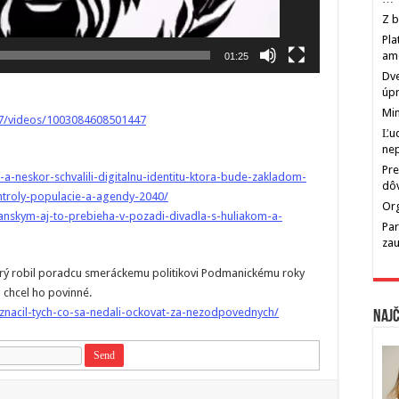
Z b
Pla
am
01:25
Dve
úp
Min
67/videos/1003084608501447
Ľu
ne
Pre
a-neskor-schvalili-digitalnu-identitu-ktora-bude-zakladom-
dô
ontroly-populacie-a-agendy-2040/
Org
ianskym-aj-to-prebieha-v-pozadi-divadla-s-huliakom-a-
Par
zau
torý robil poradcu smeráckemu politikovi Podmanickému roky
chcel ho povinné.
znacil-tych-co-sa-nedali-ockovat-za-nezodpovednych/
Najč