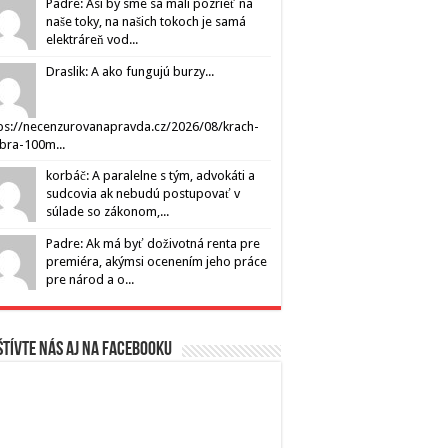
Padre: Asi by sme sa mali pozrieť na
naše toky, na našich tokoch je samá
elektráreň vod...
Draslik: A ako fungujú burzy...
ps://necenzurovanapravda.cz/2026/08/krach-
ibra-100m...
korbáč: A paralelne s tým, advokáti a
sudcovia ak nebudú postupovať v
súlade so zákonom,...
Padre: Ak má byť doživotná renta pre
premiéra, akýmsi ocenením jeho práce
pre národ a o...
tívte nás aj na Facebooku