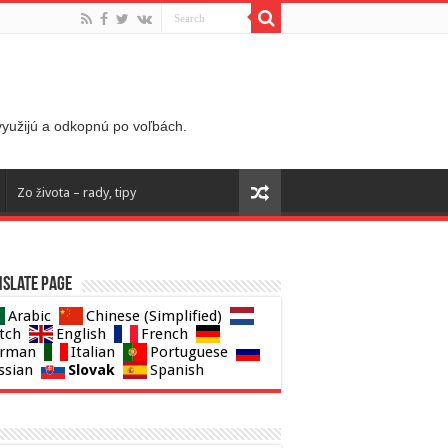
 využijú a odkopnú po voľbách.
Zo života – rady, tipy
slate page
Arabic
Chinese (Simplified)
tch
English
French
rman
Italian
Portuguese
Slovak
ssian
Spanish