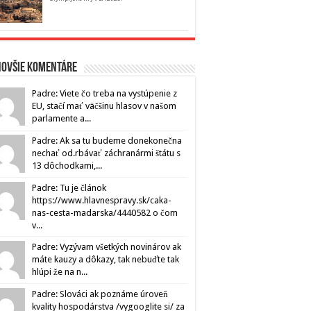
novšie komentáre
Padre: Viete čo treba na vystúpenie z
EU, stačí mať väčšinu hlasov v našom
parlamente a...
Padre: Ak sa tu budeme donekonečna
nechať od.rbávať záchranármi štátu s
13 dôchodkami,...
Padre: Tu je článok
https://www.hlavnespravy.sk/caka-
nas-cesta-madarska/4440582 o čom
v...
Padre: Vyzývam všetkých novinárov ak
máte kauzy a dôkazy, tak nebuďte tak
hlúpi že na n...
Padre: Slováci ak poznáme úroveň
kvality hospodárstva /vygooglite si/ za