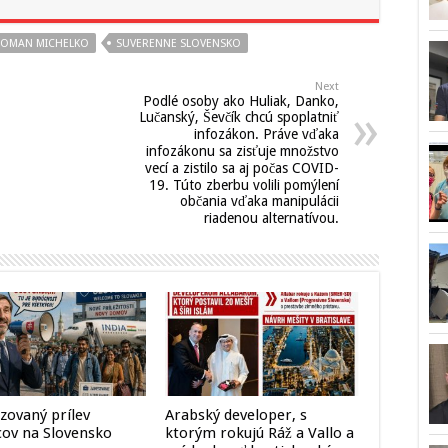
OMAN MICHELKO
SUVERENNE SLOVENSKO
Next
Podlé osoby ako Huliak, Danko,
Lučanský, Ševčík chcú spoplatniť
infozákon. Práve vďaka
infozákonu sa zisťuje množstvo
vecí a zistilo sa aj počas COVID-
19. Túto zberbu volili pomýlení
občania vďaka manipulácii
riadenou alternatívou.
zovaný prílev
Arabský developer, s
cov na Slovensko
ktorým rokujú Ráž a Vallo a