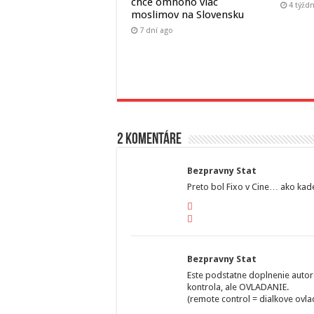
chce omnoho viac
4 týžd
moslimov na Slovensku
7 dní ago
2 komentáre
Bezpravny Stat
Preto bol Fixo v Cine… ako kade
Bezpravny Stat
Este podstatne doplnenie autoro
kontrola, ale OVLADANIE.
(remote control = dialkove ovla