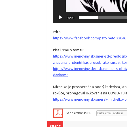
00:00
zdroj:
https://www.facebook.com/peto.peto.3304
Písali sme o tom tu:
https://www.inenoviny.sk/smer-sd-predlozilo-
znacenia-a-identifikacie-osob-ako-sucast-k
https://www.inenoviny.sk/diskusie-len-s-obc
dankom/
Michelko je prospechár a podlý karierista, k
rokúce, propagoval očkovanie na COVID-19 a 
https://www.inenoviny.sk/smerak-michelko-o
Send article as PDF