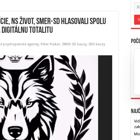
cie, NS Život, SMER-SD hlasovali spolu
 digitálnu totalitu
Poče
né psychopatické agendy
,
Peter Puškár
,
SMER-SD kauzy
,
SNS kauzy
Najč
Vid
za
Mos
…