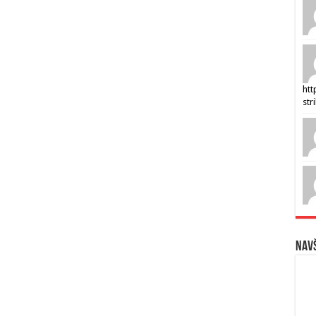
htt
str
Navš