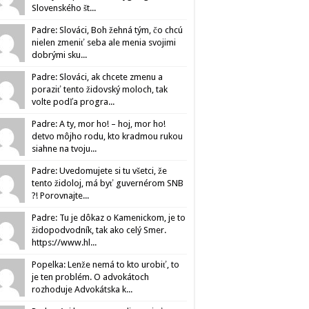
Slovenského št...
Padre: Slováci, Boh žehná tým, čo chcú
nielen zmeniť seba ale menia svojimi
dobrými sku...
Padre: Slováci, ak chcete zmenu a
poraziť tento židovský moloch, tak
volte podľa progra...
Padre: A ty, mor ho! – hoj, mor ho!
detvo môjho rodu, kto kradmou rukou
siahne na tvoju...
Padre: Uvedomujete si tu všetci, že
tento židoloj, má byť guvernérom SNB
?! Porovnajte...
Padre: Tu je dôkaz o Kamenickom, je to
židopodvodník, tak ako celý Smer.
https://www.hl...
Popelka: Lenže nemá to kto urobiť, to
je ten problém. O advokátoch
rozhoduje Advokátska k...