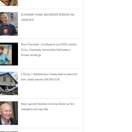
SLOVENSKÝ HOKEJ: MILIÓNOVÉ PODVODY NA
ÚKOR DETÍ
Mimi Šramová – 2x očkovaná na COVID, volička
Kisku, Čaputovej, kamarátka Vašáryovej a
Schwarzenberga
V Česku z fotovoltaiky a lítiovej batérie vybuchol
dom, škoda takmer 300 000 EUR
Nový spasiteľ Slovákov Zoroslav Kollár je člen
slobodomurárskej lóže