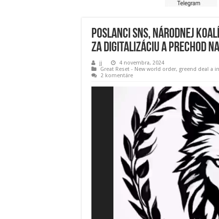
Poslanci SNS, Národnej koalí
za digitalizáciu a prechod na
jj
4 novembra, 2024
Great Reset - New world order
,
greend deal a i
2 komentáre
Video
prehrávač