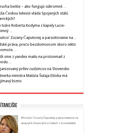
rucha beštie – ako fungujú súkromné…
tila Českou televizi vláda Spojených států
erických?
 tváre Roberta Kodyma z kapely Lucie-
rimný…
ulosť Zuzany Čaputovej a parazitovanie na…
dské práva, prečo bezdomovcom skoro nikto
pomože…
šli sme z yandex mailu na protonmail z
vodu…
anizovaný prílev cudzincov na Slovensko
tnerka ministra Matúša Šutaja Eštoka má
jímavý biznis
ítanejšie
Minulosť Zuzany Čaputovej a parazitovanie na
verejných financiách a ľudoch z mimovládok