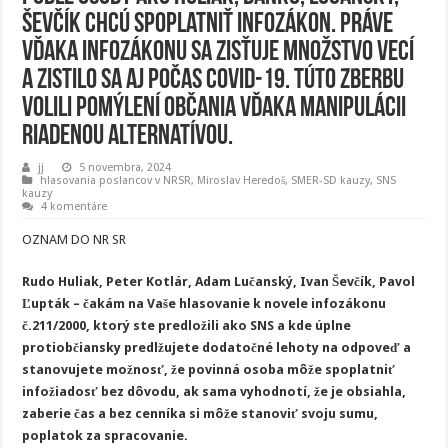
Ševčík chcú spoplatniť infozákon. Práve
vďaka infozákonu sa zisťuje množstvo vecí
a zistilo sa aj počas COVID-19. Túto zberbu
volili pomýlení občania vďaka manipulácii
riadenou alternatívou.
jj
5 novembra, 2024
hlasovania poslancov v NRSR
,
Miroslav Heredoš
,
SMER-SD kauzy
,
SNS
kauzy
4 komentáre
OZNAM DO NR SR
Rudo Huliak, Peter Kotlár, Adam Lučanský, Ivan Ševčík, Pavol
Ľupták – čakám na Vaše hlasovanie k novele infozákonu
č.211/2000, ktorý ste predložili ako SNS a kde úplne
protiobčiansky predlžujete dodatočné lehoty na odpoveď a
stanovujete možnosť, že povinná osoba môže spoplatniť
infožiadosť bez dôvodu, ak sama vyhodnotí, že je obsiahla,
zaberie čas a bez cenníka si môže stanoviť svoju sumu,
poplatok za spracovanie.