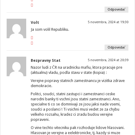
Odpovedať
Volt
5 novembra, 2024 at 19:30
Ja som volil Republiku.
Odpovedať
Bezpravny Stat
5 novembra, 2024 at 20:39
Nazor ludi z ČR na uradnicku mafiu, ktora pracuje pre
(aktualnu) vladu, podla stavu v state (kopia) :
Verejne popravy statnich zamestnancu je vizitka zdrave
demokracie.
Politci, soudci, statni zastupci i zamestnanci ceske
narodni banky ti vschni jsou statni zamestnanci. Ano,
specialne ti co se domnivaji ze jsou jaksi nade vsemi,
soudci a poslanci ! Ti vsichni musi vedet ze za chybu
velkeho rozsahu, kradez ci zradu budou verejne
popraveni.
O vine techto vitecniku pak rozhoduje lidove hlasovani.
Hlasovan je verejne a eelektronicke, tj. kazdy si muze