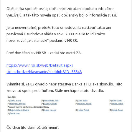
Občianska spoločnosť aj občianske združenia bohato infozákon
využívajú, a tak táto novela opäť občiansky boj o informácie sťaží.
Je to neuveriteľné, pretože toto si nedovolila nastaviť takto ani
pravicová Dzurindova vláda v roku 2000, nie že to idú takto
novelizovať „vlasteneckí“ poslanci v NR SR.
Prvé dve čítania v NR SR – zatiaľ ste všetci ZA.
https://www.nrsr.sk/web/Default.aspx?
sid=schodze/hlasovanie/hlasklub&ID=55548
Všimnite si, že už divadlo nepriateľstva Danka a Huliaka skončilo. Túto
znova sú spolu proti ľuďom. Stále nechápete toto divadlo.
Čo chcú títo darmožráči meniť: