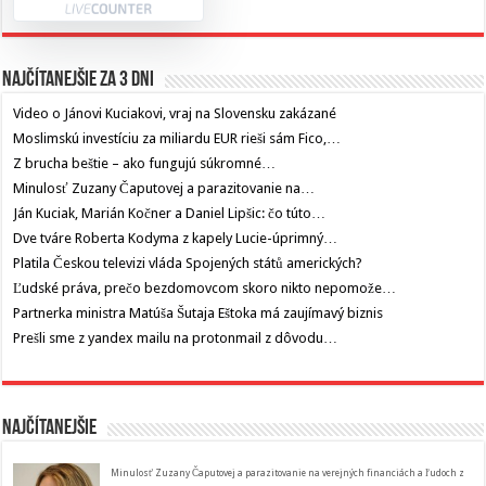
Najčítanejšie za 3 dni
Video o Jánovi Kuciakovi, vraj na Slovensku zakázané
Moslimskú investíciu za miliardu EUR rieši sám Fico,…
Z brucha beštie – ako fungujú súkromné…
Minulosť Zuzany Čaputovej a parazitovanie na…
Ján Kuciak, Marián Kočner a Daniel Lipšic: čo túto…
Dve tváre Roberta Kodyma z kapely Lucie-úprimný…
Platila Českou televizi vláda Spojených států amerických?
Ľudské práva, prečo bezdomovcom skoro nikto nepomože…
Partnerka ministra Matúša Šutaja Eštoka má zaujímavý biznis
Prešli sme z yandex mailu na protonmail z dôvodu…
Najčítanejšie
Minulosť Zuzany Čaputovej a parazitovanie na verejných financiách a ľudoch z