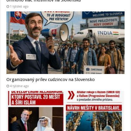
1 týždeň ago
Organizovaný prílev cudzincov na Slovensko
4 týždne ago