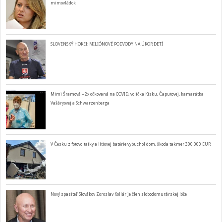
mimovládok
SLOVENSKÝ HOKEJ: MILIÓNOVÉ PODVODY NA ÚKOR DETÍ
Mimi Šramová – 2x očkovaná na COVID, volička Kisku, Čaputovej, kamarátka
Vašáryovej a Schwarzenberga
V Česku z fotovoltaiky a lítiovej batérie vybuchol dom, škoda takmer 300 000 EUR
Nový spasiteľ Slovákov Zoroslav Kollár je člen slobodomurárskej lóže