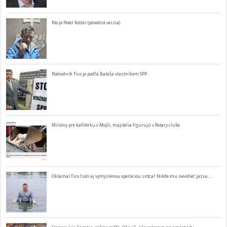
Kto je Peter Kotlár (pôvodná verzia)
Podvodník Fico je podľa Babiša vlastníkom SPP
Milióny pre kafilérku v Mojši, majitelia figurujú v Rotary clube
Oklamal Fico ľudí aj vymyslenou operáciou srdca? Nikde mu nevidieť jazvu…