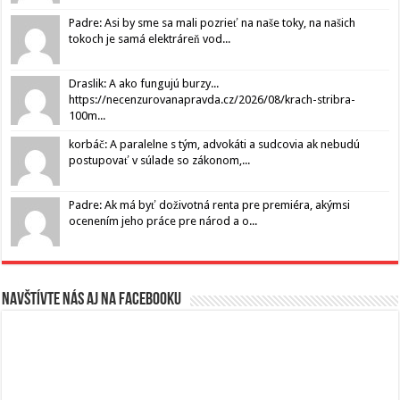
Padre: Asi by sme sa mali pozrieť na naše toky, na našich
tokoch je samá elektráreň vod...
Draslik: A ako fungujú burzy...
https://necenzurovanapravda.cz/2026/08/krach-stribra-
100m...
korbáč: A paralelne s tým, advokáti a sudcovia ak nebudú
postupovať v súlade so zákonom,...
Padre: Ak má byť doživotná renta pre premiéra, akýmsi
ocenením jeho práce pre národ a o...
Navštívte nás aj na Facebooku