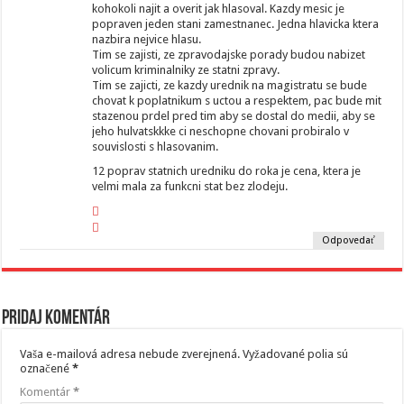
kohokoli najit a overit jak hlasoval. Kazdy mesic je
popraven jeden stani zamestnanec. Jedna hlavicka ktera
nazbira nejvice hlasu.
Tim se zajisti, ze zpravodajske porady budou nabizet
volicum kriminalniky ze statni zpravy.
Tim se zajicti, ze kazdy urednik na magistratu se bude
chovat k poplatnikum s uctou a respektem, pac bude mit
stazenou prdel pred tim aby se dostal do medii, aby se
jeho hulvatskkke ci neschopne chovani probiralo v
souvislosti s hlasovanim.
12 poprav statnich uredniku do roka je cena, ktera je
velmi mala za funkcni stat bez zlodeju.
Odpovedať
Pridaj komentár
Vaša e-mailová adresa nebude zverejnená.
Vyžadované polia sú
označené
*
Komentár
*