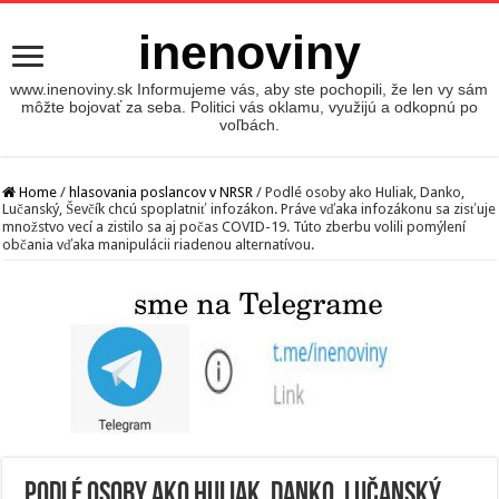
inenoviny
www.inenoviny.sk Informujeme vás, aby ste pochopili, že len vy sám
môžte bojovať za seba. Politici vás oklamu, využijú a odkopnú po
voľbách.
Home
/
hlasovania poslancov v NRSR
/
Podlé osoby ako Huliak, Danko,
Lučanský, Ševčík chcú spoplatniť infozákon. Práve vďaka infozákonu sa zisťuje
množstvo vecí a zistilo sa aj počas COVID-19. Túto zberbu volili pomýlení
občania vďaka manipulácii riadenou alternatívou.
Podlé osoby ako Huliak, Danko, Lučanský,