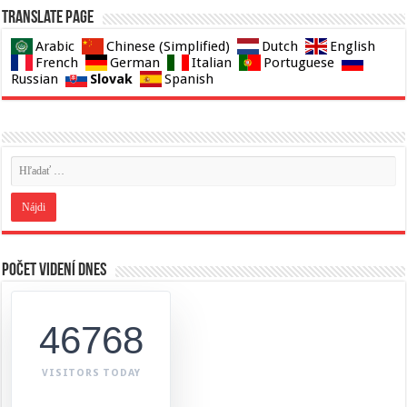
Translate page
Arabic
Chinese (Simplified)
Dutch
English
French
German
Italian
Portuguese
Slovak
Russian
Spanish
Počet videní dnes
46768
VISITORS TODAY