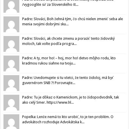
/vygooglite si/ za Slovenského št...
Padre: Slováci, Boh žehná tým, čo chcú nielen zmeniť seba ale
menia svojimi dobrými sku...
Padre: Slováci, ak chcete zmenu a poraziť tento židovský
moloch, tak volte podľa progra...
Padre: A ty, mor ho! – hoj, mor ho! detvo môjho rodu, kto
kradmou rukou siahne na tvoju...
Padre: Uvedomujete si tu všetci, že tento židoloj, má byť
guvernérom SNB ?! Porovnajte...
Padre: Tu je dôkaz o Kamenickom, je to židopodvodník, tak
ako celý Smer. https://www.hl...
Popelka: Lenže nemá to kto urobiť, to je ten problém. O
advokátoch rozhoduje Advokátska k...