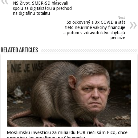
NS Život, SMER-SD hlasovali
spolu za digitalizáciu a prechod
na digitálnu totalitu
Next
5x očkovaný a 3x COVID a štát
tieto neúčinné vakcíny financuje
a potom v zdravotníctve chýbajú
peniaze
Related Articles
Moslimskú investíciu za miliardu EUR rieši sám Fico, chce
omnoho viac moslimov na Slovensku