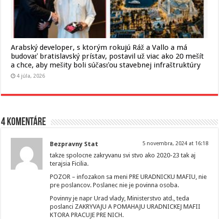
Arabský developer, s ktorým rokujú Ráž a Vallo a má
budovať bratislavský prístav, postavil už viac ako 20 mešít
a chce, aby mešity boli súčasťou stavebnej infraštruktúry
4 júla, 2026
4 komentáre
Bezpravny Stat
5 novembra, 2024 at 16:18
takze spolocne zakryvanu svi stvo ako 2020-23 tak aj
terajsia Ficilia.
POZOR – infozakon sa meni PRE URADNICKU MAFIU, nie
pre poslancov. Poslanec nie je povinna osoba.
Povinny je napr Urad vlady, Ministerstvo atd., teda
poslanci ZAKRYVAJU A POMAHAJU URADNICKEJ MAFII
KTORA PRACUJE PRE NICH.