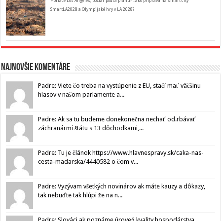
Horiace Los Angeles, požiar podľa plánu? ..ako príprava na smart city
SmartLA2028 a Olympijské hry v LA 2028?
Najnovšie komentáre
Padre: Viete čo treba na vystúpenie z EU, stačí mať väčšinu
hlasov v našom parlamente a...
Padre: Ak sa tu budeme donekonečna nechať od.rbávať
záchranármi štátu s 13 dôchodkami,...
Padre: Tu je článok https://www.hlavnespravy.sk/caka-nas-
cesta-madarska/4440582 o čom v...
Padre: Vyzývam všetkých novinárov ak máte kauzy a dôkazy,
tak nebuďte tak hlúpi že na n...
Padre: Slováci ak poznáme úroveň kvality hospodárstva