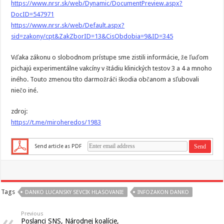
https://www.nrsr.sk/web/Dynamic/DocumentPreview.aspx?
DocID=547971
https://www.nrsr.sk/web/Default.aspx?
sid=zakony/cpt&ZakZborID=13&CisObdobia=9&ID=345
Vďaka zákonu o slobodnom prístupe sme zistili informácie, že ľuďom
pichajú experimentálne vakcíny v štádiu klinických testov 3 a 4 a mnoho
iného. Touto zmenou títo darmožráči škodia občanom a sľubovali
niečo iné.
zdroj:
https://t.me/miroheredos/1983
Send article as PDF
Tags
DANKO LUCANSKY SEVCIK HLASOVANIE
INFOZAKON DANKO
Previous
Poslanci SNS, Národnej koalície,