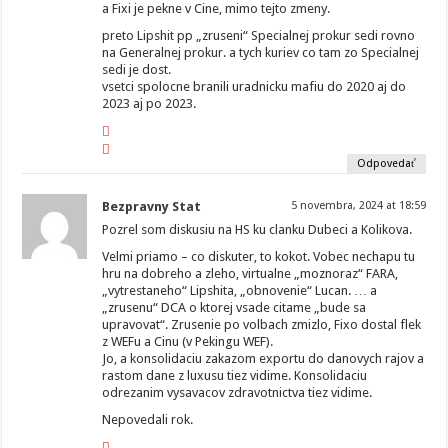
a Fixi je pekne v Cine, mimo tejto zmeny.
preto Lipshit pp „zruseni“ Specialnej prokur sedi rovno
na Generalnej prokur. a tych kuriev co tam zo Specialnej
sedi je dost.
vsetci spolocne branili uradnicku mafiu do 2020 aj do
2023 aj po 2023.
Odpovedať
Bezpravny Stat
5 novembra, 2024 at 18:59
Pozrel som diskusiu na HS ku clanku Dubeci a Kolikova.
Velmi priamo – co diskuter, to kokot. Vobec nechapu tu
hru na dobreho a zleho, virtualne „moznoraz“ FARA,
„vytrestaneho“ Lipshita, „obnovenie“ Lucan. … a
„zrusenu“ DCA o ktorej vsade citame „bude sa
upravovat“. Zrusenie po volbach zmizlo, Fixo dostal flek
z WEFu a Cinu (v Pekingu WEF).
Jo, a konsolidaciu zakazom exportu do danovych rajov a
rastom dane z luxusu tiez vidime. Konsolidaciu
odrezanim vysavacov zdravotnictva tiez vidime.
Nepovedali rok.