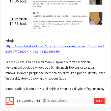
zdroj:
https://www.facebook.com/vzburaprotimodernemusvetu/photos/a.1
33530770390771/1028118467598659/
Presne v čase, keď sa začali množiť správe o tomto incidente
nemajúcom obdobu v novodobých dejinách Slovenska sa začali
množiť správy o preplnenej nemocnici v Nitre, kde pôsobi detský lekár
Visolajský, ktorý pôsobí aj v krízovom štábe.
Mnohí ľudia si kladú otázku, či nejde o hmlu na zakrytie aféry Lučansky.
Send article as PDF