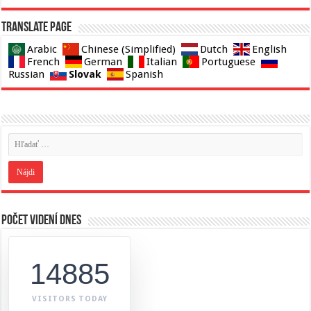
Translate page
Arabic
Chinese (Simplified)
Dutch
English
French
German
Italian
Portuguese
Slovak
Russian
Spanish
Počet videní dnes
14885
VISITORS TODAY