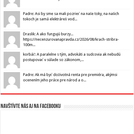
Padre: Asi by sme sa mali pozrieť na naše toky, na našich
tokoch je samá elektráreň vod...
Draslik: A ako fungujú burzy...
https://necenzurovanapravda.cz/2026/08/krach-stribra-
100m...
korbáč: A paralelne s tým, advokáti a sudcovia ak nebudú
postupovať v súlade so zákonom,...
Padre: Ak má byť doživotná renta pre premiéra, akýmsi
ocenením jeho práce pre národ a o...
Navštívte nás aj na Facebooku