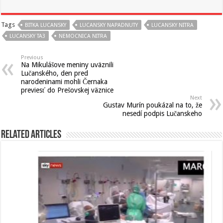
Tags
BITKA LUCANSKY
LUCANSKY NAPADNUTY
LUCANSKY NITRA
LUCANSKY TA3
NEMOCNICA NITRA
Previous
Na Mikulášove meniny uväznili
Lučanského, den pred
narodeninami mohli Černaka
previesť do Prešovskej väznice
Next
Gustav Murín poukázal na to, že
nesedí podpis Lučanskeho
Related Articles