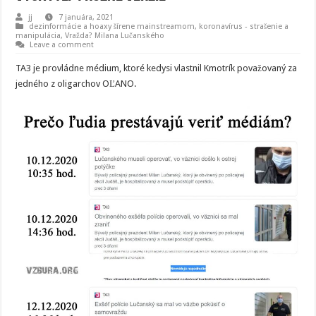
jj
7 januára, 2021
dezinformácie a hoaxy šírene mainstreamom
,
koronavírus - strašenie a
manipulácia
,
Vražda? Milana Lučanského
Leave a comment
TA3 je provládne médium, ktoré kedysi vlastnil Kmotrík považovaný za
jedného z oligarchov OĽANO.