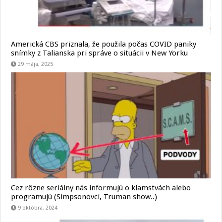
Americká CBS priznala, že použila počas COVID paniky
snímky z Talianska pri správe o situácii v New Yorku
29 mája, 2025
Cez rôzne seriálny nás informujú o klamstvách alebo
programujú (Simpsonovci, Truman show..)
9 októbra, 2024