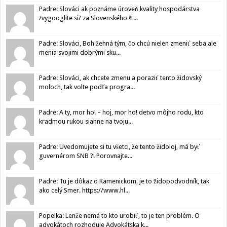
Padre: Slováci ak poznáme úroveň kvality hospodárstva
/vygooglite si/ za Slovenského št...
Padre: Slováci, Boh žehná tým, čo chcú nielen zmeniť seba ale
menia svojimi dobrými sku...
Padre: Slováci, ak chcete zmenu a poraziť tento židovský
moloch, tak volte podľa progra...
Padre: A ty, mor ho! – hoj, mor ho! detvo môjho rodu, kto
kradmou rukou siahne na tvoju...
Padre: Uvedomujete si tu všetci, že tento židoloj, má byť
guvernérom SNB ?! Porovnajte...
Padre: Tu je dôkaz o Kamenickom, je to židopodvodník, tak
ako celý Smer. https://www.hl...
Popelka: Lenže nemá to kto urobiť, to je ten problém. O
advokátoch rozhoduje Advokátska k...