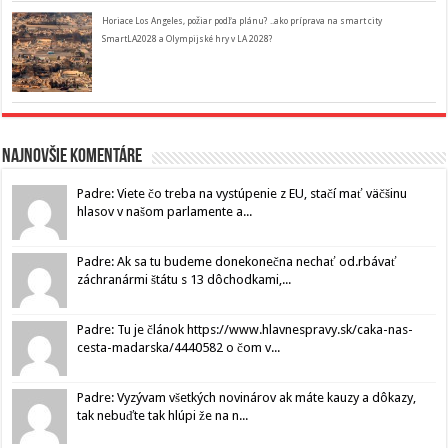
Horiace Los Angeles, požiar podľa plánu? ..ako príprava na smart city
SmartLA2028 a Olympijské hry v LA 2028?
Najnovšie komentáre
Padre: Viete čo treba na vystúpenie z EU, stačí mať väčšinu
hlasov v našom parlamente a...
Padre: Ak sa tu budeme donekonečna nechať od.rbávať
záchranármi štátu s 13 dôchodkami,...
Padre: Tu je článok https://www.hlavnespravy.sk/caka-nas-
cesta-madarska/4440582 o čom v...
Padre: Vyzývam všetkých novinárov ak máte kauzy a dôkazy,
tak nebuďte tak hlúpi že na n...