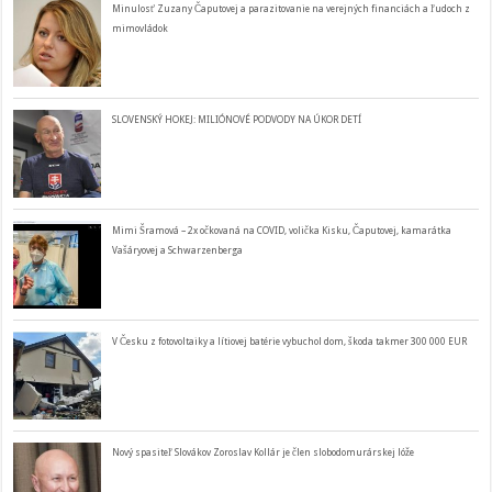
Minulosť Zuzany Čaputovej a parazitovanie na verejných financiách a ľudoch z
mimovládok
SLOVENSKÝ HOKEJ: MILIÓNOVÉ PODVODY NA ÚKOR DETÍ
Mimi Šramová – 2x očkovaná na COVID, volička Kisku, Čaputovej, kamarátka
Vašáryovej a Schwarzenberga
V Česku z fotovoltaiky a lítiovej batérie vybuchol dom, škoda takmer 300 000 EUR
Nový spasiteľ Slovákov Zoroslav Kollár je člen slobodomurárskej lóže