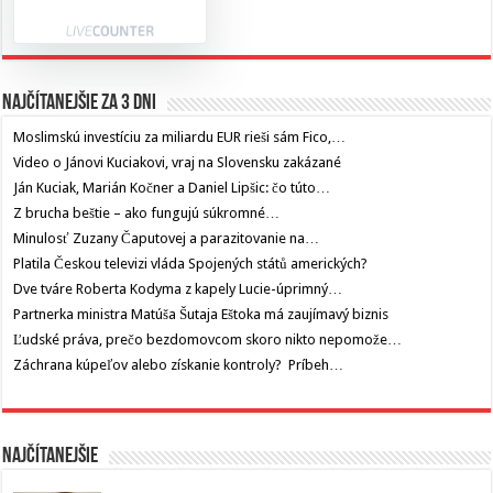
Najčítanejšie za 3 dni
Moslimskú investíciu za miliardu EUR rieši sám Fico,…
Video o Jánovi Kuciakovi, vraj na Slovensku zakázané
Ján Kuciak, Marián Kočner a Daniel Lipšic: čo túto…
Z brucha beštie – ako fungujú súkromné…
Minulosť Zuzany Čaputovej a parazitovanie na…
Platila Českou televizi vláda Spojených států amerických?
Dve tváre Roberta Kodyma z kapely Lucie-úprimný…
Partnerka ministra Matúša Šutaja Eštoka má zaujímavý biznis
Ľudské práva, prečo bezdomovcom skoro nikto nepomože…
Záchrana kúpeľov alebo získanie kontroly? Príbeh…
Najčítanejšie