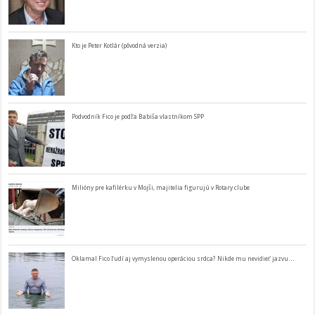
Kto je Peter Kotlár (pôvodná verzia)
Podvodník Fico je podľa Babiša vlastníkom SPP
Milióny pre kafilérku v Mojši, majitelia figurujú v Rotary clube
Oklamal Fico ľudí aj vymyslenou operáciou srdca? Nikde mu nevidieť jazvu…