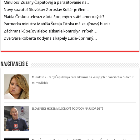
Minulosť Zuzany Čaputovej a parazitovanie na…
Nový spasiteľ Slovákov Zoroslav Kollár je člen…
Platila Českou televizi vláda Spojených států amerických?
Partnerka ministra Matúša Šutaja Eštoka má zaujímavý biznis
Záchrana kúpeľov alebo získanie kontroly? Príbeh…
Dve tváre Roberta Kodyma z kapely Lucie-úprimný…
Najčítanejšie
Minulosť Zuzany Čaputovej a parazitovanie na verejných financiách a ľudoch z
mimovládok
SLOVENSKÝ HOKEJ: MILIÓNOVÉ PODVODY NA ÚKOR DETÍ