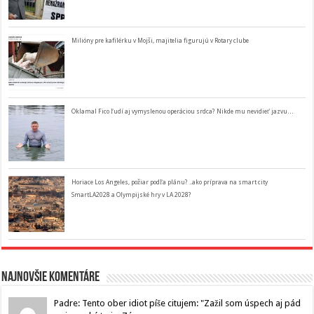
Milióny pre kafilérku v Mojši, majitelia figurujú v Rotary clube
Oklamal Fico ľudí aj vymyslenou operáciou srdca? Nikde mu nevidieť jazvu…
Horiace Los Angeles, požiar podľa plánu? ..ako príprava na smart city
SmartLA2028 a Olympijské hry v LA 2028?
Najnovšie komentáre
Padre: Tento ober idiot píše citujem: "Zažil som úspech aj pád