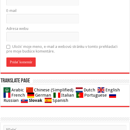
E-mail
Adresa webu
Uložiť moje meno, e-mail a webovú stránku v tomto prehliadači
pre moje budúce komentáre.
Translate page
Arabic
Chinese (Simplified)
Dutch
English
French
German
Italian
Portuguese
Slovak
Russian
Spanish