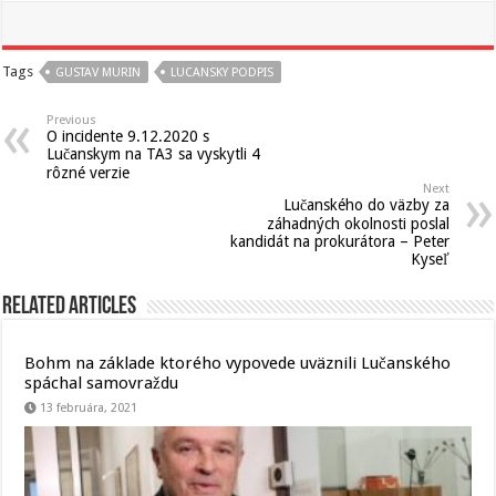
Tags
GUSTAV MURIN
LUCANSKY PODPIS
Previous
O incidente 9.12.2020 s
Lučanskym na TA3 sa vyskytli 4
rôzné verzie
Next
Lučanského do väzby za
záhadných okolnosti poslal
kandidát na prokurátora – Peter
Kyseľ
Related Articles
Bohm na základe ktorého vypovede uväznili Lučanského
spáchal samovraždu
13 februára, 2021