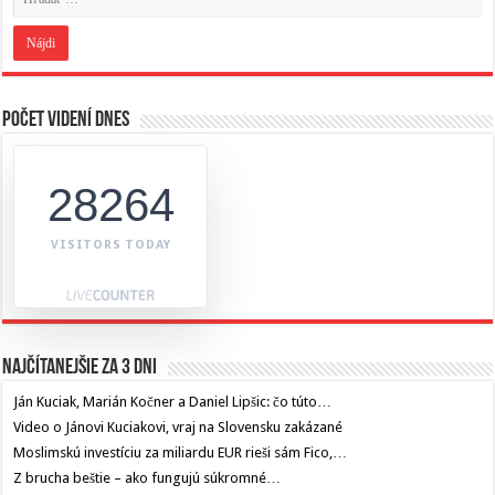
Počet videní dnes
28264
VISITORS TODAY
Najčítanejšie za 3 dni
Ján Kuciak, Marián Kočner a Daniel Lipšic: čo túto…
Video o Jánovi Kuciakovi, vraj na Slovensku zakázané
Moslimskú investíciu za miliardu EUR rieši sám Fico,…
Z brucha beštie – ako fungujú súkromné…