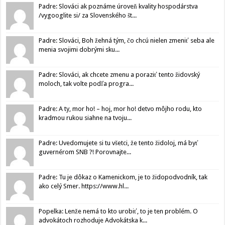
Padre: Slováci ak poznáme úroveň kvality hospodárstva
/vygooglite si/ za Slovenského št...
Padre: Slováci, Boh žehná tým, čo chcú nielen zmeniť seba ale
menia svojimi dobrými sku...
Padre: Slováci, ak chcete zmenu a poraziť tento židovský
moloch, tak volte podľa progra...
Padre: A ty, mor ho! – hoj, mor ho! detvo môjho rodu, kto
kradmou rukou siahne na tvoju...
Padre: Uvedomujete si tu všetci, že tento židoloj, má byť
guvernérom SNB ?! Porovnajte...
Padre: Tu je dôkaz o Kamenickom, je to židopodvodník, tak
ako celý Smer. https://www.hl...
Popelka: Lenže nemá to kto urobiť, to je ten problém. O
advokátoch rozhoduje Advokátska k...