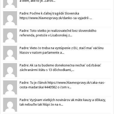
a viem, aké to je. Zárov...
Padre: Poďme k ďalšej tragédii Slovenska
https://www.hlavnespravy.sk/danko-sa-vyjadril-...
Padre: Toto všetko je realizovateľné bez slovenského
referenda, pretože v Lisabonskej z...
Padre: Viete čo treba na vystúpenie z EU, stačí mať väčšinu
hlasov v našom parlamente a...
Padre: Ak sa tu budeme donekonečna nechať od.rbávať
záchranármi štátu s 13 dôchodkami,...
Padre: Tu je článok https://www.hlavnespravy.sk/caka-nas-
cesta-madarska/4440582 o čom v...
Padre: Vyzývam všetkých novinárov ak máte kauzy a dôkazy,
tak nebuďte tak hlúpi že na n...