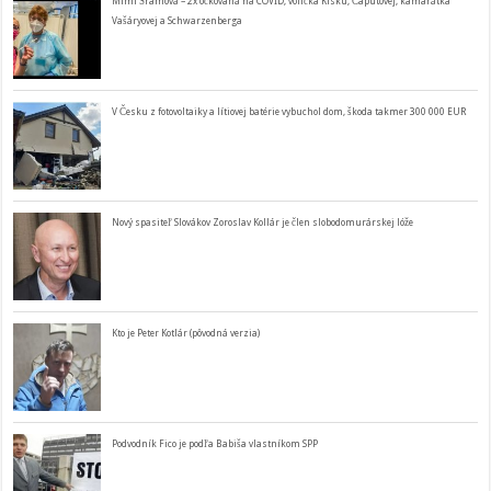
Mimi Šramová – 2x očkovaná na COVID, volička Kisku, Čaputovej, kamarátka
Vašáryovej a Schwarzenberga
V Česku z fotovoltaiky a lítiovej batérie vybuchol dom, škoda takmer 300 000 EUR
Nový spasiteľ Slovákov Zoroslav Kollár je člen slobodomurárskej lóže
Kto je Peter Kotlár (pôvodná verzia)
Podvodník Fico je podľa Babiša vlastníkom SPP