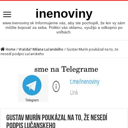
inenoviny
www.inenoviny.sk Informujeme vás, aby ste pochopili, že len vy sám
môžte bojovať za seba. Politici vás oklamu, využijú a odkopnú po
voľbách.
Home
/
Vražda? Milana Lučanského
/
Gustav Murín poukázal na to, že
nesedí podpis Lučanskeho
Gustav Murín poukázal na to, že nesedí
podpis Lučanskeho