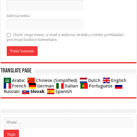
Adresa webu
Uložiť moje meno, e-mail a webovú stránku v tomto prehliadači
pre moje budúce komentáre.
Translate page
Arabic
Chinese (Simplified)
Dutch
English
French
German
Italian
Portuguese
Slovak
Russian
Spanish