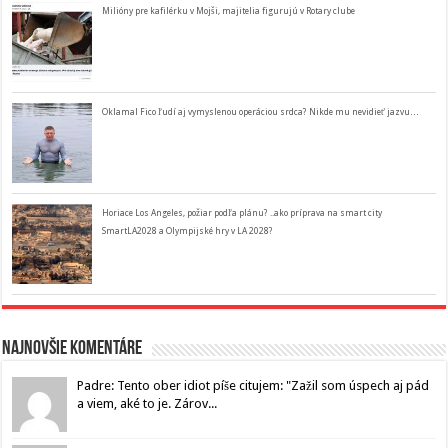
Milióny pre kafilérku v Mojši, majitelia figurujú v Rotary clube
Oklamal Fico ľudí aj vymyslenou operáciou srdca? Nikde mu nevidieť jazvu…
Horiace Los Angeles, požiar podľa plánu? ..ako príprava na smart city
SmartLA2028 a Olympijské hry v LA 2028?
Najnovšie komentáre
Padre: Tento ober idiot píše citujem: "Zažil som úspech aj pád
a viem, aké to je. Zárov...