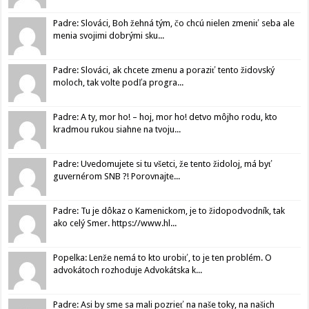
Padre: Slováci, Boh žehná tým, čo chcú nielen zmeniť seba ale
menia svojimi dobrými sku...
Padre: Slováci, ak chcete zmenu a poraziť tento židovský
moloch, tak volte podľa progra...
Padre: A ty, mor ho! – hoj, mor ho! detvo môjho rodu, kto
kradmou rukou siahne na tvoju...
Padre: Uvedomujete si tu všetci, že tento židoloj, má byť
guvernérom SNB ?! Porovnajte...
Padre: Tu je dôkaz o Kamenickom, je to židopodvodník, tak
ako celý Smer. https://www.hl...
Popelka: Lenže nemá to kto urobiť, to je ten problém. O
advokátoch rozhoduje Advokátska k...
Padre: Asi by sme sa mali pozrieť na naše toky, na našich