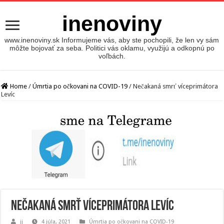
inenoviny
www.inenoviny.sk Informujeme vás, aby ste pochopili, že len vy sám
môžte bojovať za seba. Politici vás oklamu, využijú a odkopnú po
voľbách.
Home
/
Úmrtia po očkovani na COVID-19
/
Nečakaná smrť víceprimátora
Levíc
Nečakaná smrť víceprimátora Levíc
jj
4 júla, 2021
Úmrtia po očkovani na COVID-19