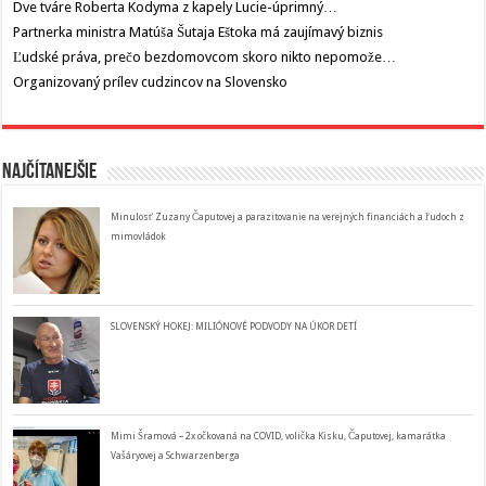
Dve tváre Roberta Kodyma z kapely Lucie-úprimný…
Partnerka ministra Matúša Šutaja Eštoka má zaujímavý biznis
Ľudské práva, prečo bezdomovcom skoro nikto nepomože…
Organizovaný prílev cudzincov na Slovensko
Najčítanejšie
Minulosť Zuzany Čaputovej a parazitovanie na verejných financiách a ľudoch z
mimovládok
SLOVENSKÝ HOKEJ: MILIÓNOVÉ PODVODY NA ÚKOR DETÍ
Mimi Šramová – 2x očkovaná na COVID, volička Kisku, Čaputovej, kamarátka
Vašáryovej a Schwarzenberga