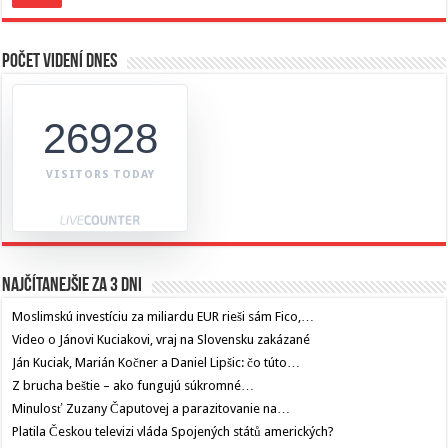
Počet videní dnes
26928
VISITORS TODAY
Najčítanejšie za 3 dni
Moslimskú investíciu za miliardu EUR rieši sám Fico,…
Video o Jánovi Kuciakovi, vraj na Slovensku zakázané
Ján Kuciak, Marián Kočner a Daniel Lipšic: čo túto…
Z brucha beštie – ako fungujú súkromné…
Minulosť Zuzany Čaputovej a parazitovanie na…
Platila Českou televizi vláda Spojených států amerických?