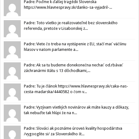
Padre: Poďme k ďalšej tragédii Slovenska
https://www.hlavnespravy.sk/danko-sa-vyjadril-...
Padre: Toto všetko je realizovateľné bez slovenského
referenda, pretože v Lisabonskej z...
Padre: Viete čo treba na vystúpenie z EU, stačí mať väčšinu
hlasov v našom parlamente a...
Padre: Ak sa tu budeme donekonečna nechať od.rbávať
záchranármi štátu s 13 dôchodkami,...
Padre: Tu je článok https://www.hlavnespravy.sk/caka-nas-
cesta-madarska/4440582 o čom v...
Padre: Vyzývam všetkých novinárov ak máte kauzy a dôkazy,
tak nebuďte tak hlúpi že na n...
Padre: Slováci ak poznáme úroveň kvality hospodárstva
/vygooglite si/ za Slovenského št...