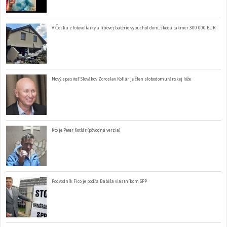
V Česku z fotovoltaiky a lítiovej batérie vybuchol dom, škoda takmer 300 000 EUR
Nový spasiteľ Slovákov Zoroslav Kollár je člen slobodomurárskej lóže
Kto je Peter Kotlár (pôvodná verzia)
Podvodník Fico je podľa Babiša vlastníkom SPP