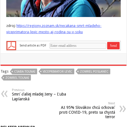
zdroj:
https://regiony.zoznam.sk/necakana-smrt-mladeho-
viceprimatora-levic-mesto-aj-rodina-su-v-soku
Send article as PDF
Tags
CSABA TOLNAI
VICEPRIMATOR LEVIC
ZOMREL POSLANEC
ZOMREL TOLNAI
Previous
Smrť ďalšej mladej ženy – Ľuba
Lapšanská
Next
Až 95% Slovákov chcú očkovať
proti COVID-19, preto sa chystá
terror