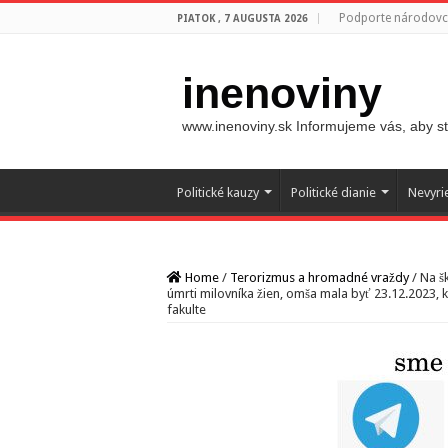
Podporte národovco
PIATOK , 7 AUGUSTA 2026
inenoviny
www.inenoviny.sk Informujeme vás, aby ste
Politické kauzy
Politické dianie
Nevyri
Home
/
Terorizmus a hromadné vraždy
/
Na š
úmrti milovníka žien, omša mala byť 23.12.2023, 
fakulte