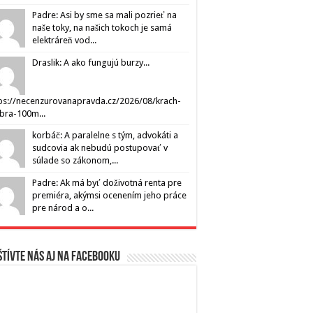
Padre: Asi by sme sa mali pozrieť na
naše toky, na našich tokoch je samá
elektráreň vod...
Draslik: A ako fungujú burzy...
ps://necenzurovanapravda.cz/2026/08/krach-
ibra-100m...
korbáč: A paralelne s tým, advokáti a
sudcovia ak nebudú postupovať v
súlade so zákonom,...
Padre: Ak má byť doživotná renta pre
premiéra, akýmsi ocenením jeho práce
pre národ a o...
tívte nás aj na Facebooku