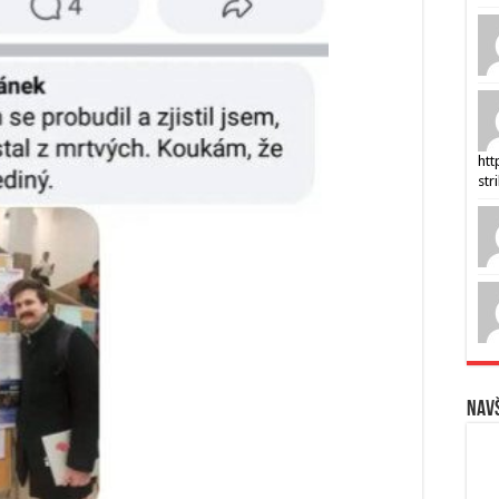
htt
str
Navš