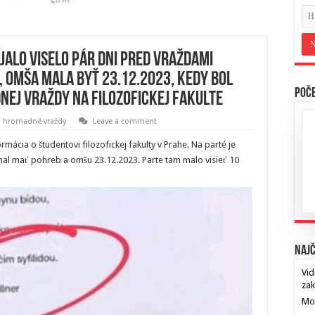
íjalo viselo pár dni pred vraždami
, omša mala byť 23.12.2023, kedy bol
Poče
ej vraždy na filozofickej fakulte
a hromadné vraždy
Leave a comment
ormácia o študentovi filozofickej fakulty v Prahe. Na parté je
 mal mať pohreb a omšu 23.12.2023. Parte tam malo visieť 10
Najč
Vid
za
Mos
…