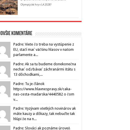
Olympijské hry v LA 2028?
novšie komentáre
Padre: Viete čo treba na vystúpenie z
EU, stačí mať väčšinu hlasov v našom
parlamente a...
Padre: Ak sa tu budeme donekonečna
nechať od.rbávať záchranármi štátu s
13 dôchodkami,...
Padre: Tu je článok
https://www.hlavnespravy.sk/caka-
nas-cesta-madarska/4440582 o čom
v...
Padre: Vyzývam všetkých novinárov ak
máte kauzy a dôkazy, tak nebuďte tak
hlúpi že na n...
Padre: Slováci ak poznáme úroveň