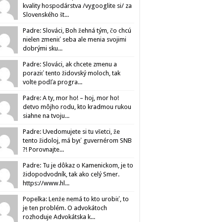
kvality hospodárstva /vygooglite si/ za
Slovenského št...
Padre: Slováci, Boh žehná tým, čo chcú
nielen zmeniť seba ale menia svojimi
dobrými sku...
Padre: Slováci, ak chcete zmenu a
poraziť tento židovský moloch, tak
volte podľa progra...
Padre: A ty, mor ho! – hoj, mor ho!
detvo môjho rodu, kto kradmou rukou
siahne na tvoju...
Padre: Uvedomujete si tu všetci, že
tento židoloj, má byť guvernérom SNB
?! Porovnajte...
Padre: Tu je dôkaz o Kamenickom, je to
židopodvodník, tak ako celý Smer.
https://www.hl...
Popelka: Lenže nemá to kto urobiť, to
je ten problém. O advokátoch
rozhoduje Advokátska k...