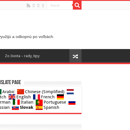
 využijú a odkopnú po voľbách.
Zo života – rady, tipy
slate page
Arabic
Chinese (Simplified)
tch
English
French
rman
Italian
Portuguese
Slovak
ssian
Spanish