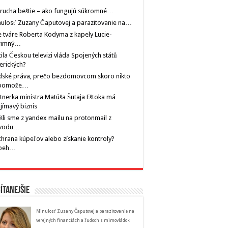
rucha beštie – ako fungujú súkromné…
ulosť Zuzany Čaputovej a parazitovanie na…
 tváre Roberta Kodyma z kapely Lucie-
rimný…
tila Českou televizi vláda Spojených států
erických?
dské práva, prečo bezdomovcom skoro nikto
pomože…
tnerka ministra Matúša Šutaja Eštoka má
jímavý biznis
šli sme z yandex mailu na protonmail z
vodu…
hrana kúpeľov alebo získanie kontroly?
íbeh…
ítanejšie
Minulosť Zuzany Čaputovej a parazitovanie na
verejných financiách a ľudoch z mimovládok