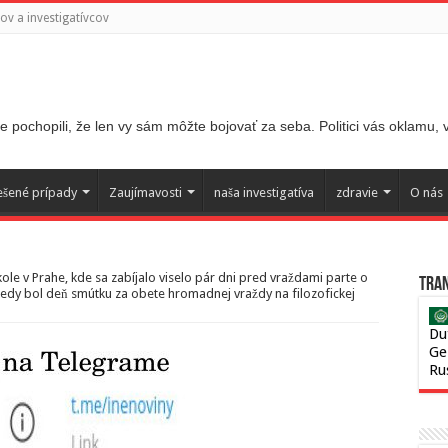
v a investigatívcov
 pochopili, že len vy sám môžte bojovať za seba. Politici vás oklamu,
ešené prípady
Zaujímavosti
naša investigatíva
zdravie
O nás
kole v Prahe, kde sa zabíjalo viselo pár dni pred vraždami parte o
Tran
kedy bol deň smútku za obete hromadnej vraždy na filozofickej
Du
Ge
Ru