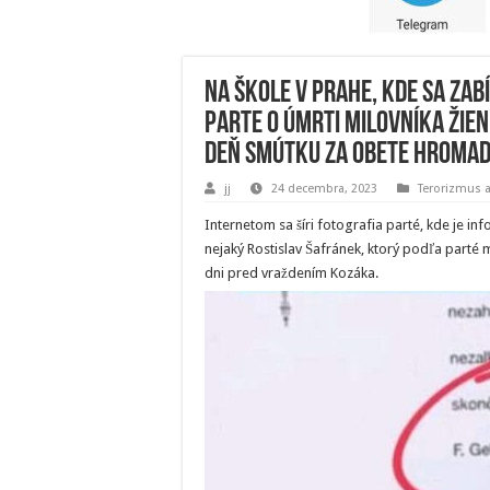
Na škole v Prahe, kde sa zab
parte o úmrti milovníka žien
deň smútku za obete hromadn
jj
24 decembra, 2023
Terorizmus 
Internetom sa šíri fotografia parté, kde je inf
nejaký Rostislav Šafránek, ktorý podľa parté
dni pred vraždením Kozáka.