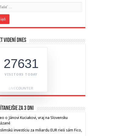
t videní dnes
27631
VISITORS TODAY
ítanejšie za 3 dni
eo o Jánovi Kuciakovi, vraj na Slovensku
kázané
limskú investíciu za miliardu EUR rieši sám Fico,