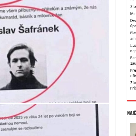
Z b
Min
Dve
úp
Pla
am
Ľu
ne
Par
zau
Pre
dô
Zác
Pr
Najč