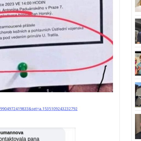
09904972419833&set=a.1535109243232792