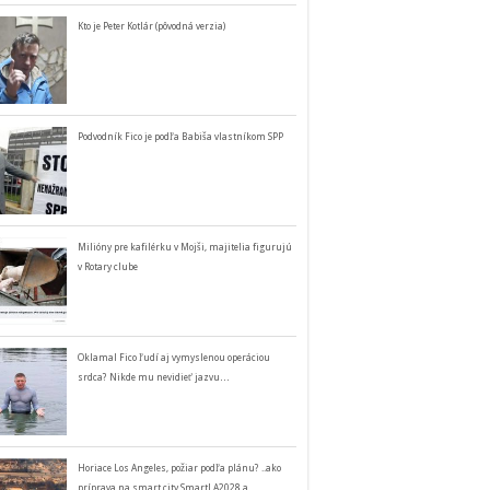
Kto je Peter Kotlár (pôvodná verzia)
Podvodník Fico je podľa Babiša vlastníkom SPP
Milióny pre kafilérku v Mojši, majitelia figurujú
v Rotary clube
Oklamal Fico ľudí aj vymyslenou operáciou
srdca? Nikde mu nevidieť jazvu…
Horiace Los Angeles, požiar podľa plánu? ..ako
príprava na smart city SmartLA2028 a