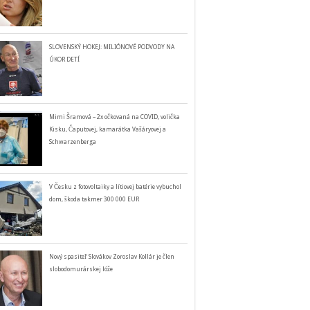
SLOVENSKÝ HOKEJ: MILIÓNOVÉ PODVODY NA
ÚKOR DETÍ
Mimi Šramová – 2x očkovaná na COVID, volička
Kisku, Čaputovej, kamarátka Vašáryovej a
Schwarzenberga
V Česku z fotovoltaiky a lítiovej batérie vybuchol
dom, škoda takmer 300 000 EUR
Nový spasiteľ Slovákov Zoroslav Kollár je člen
slobodomurárskej lóže