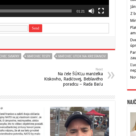
Ján
01:21
Z b
Min
Pla
am
Dve
úp
Par
OVIC SVIATKY
MATOVIC TESTY
MATOVIC UTOK NA KRESTANOV
zau
Ľu
Next
ne
Na čele ŠÚKLu manželka
Nov
Kiskovho, Radičovej, Beblavého
poradcu – Rada Baťu
Najč