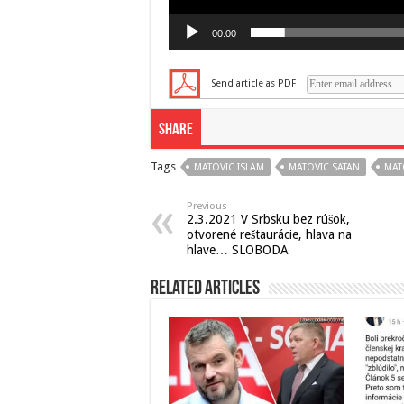
00:00
Send article as PDF
Share
Tags
MATOVIC ISLAM
MATOVIC SATAN
MAT
Previous
2.3.2021 V Srbsku bez rúšok,
otvorené reštaurácie, hlava na
hlave… SLOBODA
Related Articles