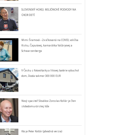
SLOVENSKÝ HOKEJ: MILIÓNOVÉ PODVODY NA
ÚKOR DETÍ
Mimi Šramová – 2x očkovaná na COVID, volička
Kisku, Čaputovej, kamarátka Vašáryovej a
Schwarzenberga
V Česku z fotovoltaiky a lítiovej batérie vybuchol
dom, škoda takmer 300 000 EUR
Nový spasiteľ Slovákov Zoroslav Kollár je člen
slobodomurárskej lóže
Kto je Peter Kotlár (pôvodná verzia)