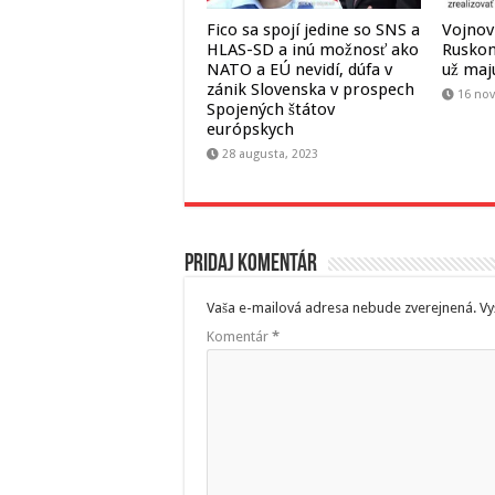
Fico sa spojí jedine so SNS a
Vojnoví
HLAS-SD a inú možnosť ako
Ruskom
NATO a EÚ nevidí, dúfa v
už ma
zánik Slovenska v prospech
16 no
Spojených štátov
európskych
28 augusta, 2023
Pridaj komentár
Vaša e-mailová adresa nebude zverejnená.
Vy
Komentár
*