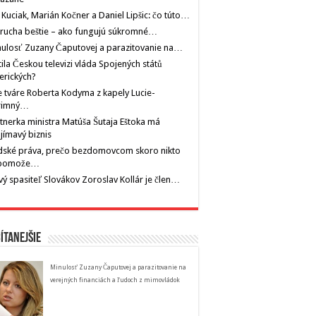
 Kuciak, Marián Kočner a Daniel Lipšic: čo túto…
rucha beštie – ako fungujú súkromné…
ulosť Zuzany Čaputovej a parazitovanie na…
tila Českou televizi vláda Spojených států
erických?
 tváre Roberta Kodyma z kapely Lucie-
rimný…
tnerka ministra Matúša Šutaja Eštoka má
jímavý biznis
dské práva, prečo bezdomovcom skoro nikto
pomože…
ý spasiteľ Slovákov Zoroslav Kollár je člen…
ítanejšie
Minulosť Zuzany Čaputovej a parazitovanie na
verejných financiách a ľudoch z mimovládok