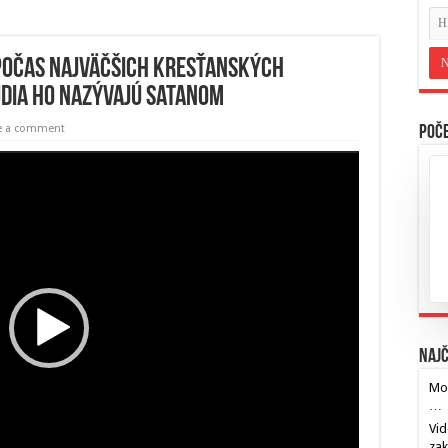
 počas najväčšich kresťanských
udia ho nazývajú Satanom
e a comment
Poče
Najč
Mos
…
Vid
za