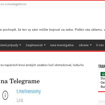
ov a investigatívcov
 pochopili, že len vy sám môžte bojovať za seba. Politici vás oklamu,
ešené prípady
Zaujímavosti
naša investigatíva
zdravie
O nás
čas najväčšich kresťanských sviatkov ľuďi obmedzoval, ľudia ho
Tran
Du
Ge
Ru