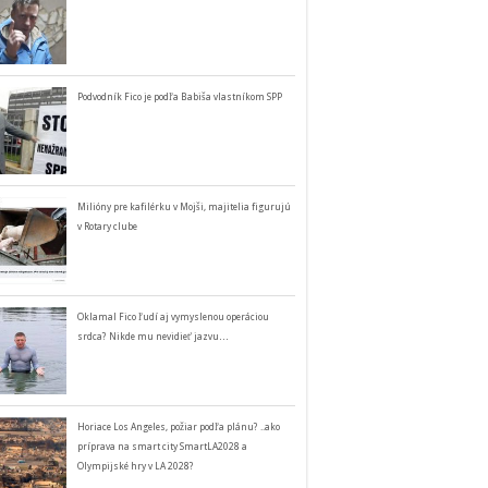
Podvodník Fico je podľa Babiša vlastníkom SPP
Milióny pre kafilérku v Mojši, majitelia figurujú
v Rotary clube
Oklamal Fico ľudí aj vymyslenou operáciou
srdca? Nikde mu nevidieť jazvu…
Horiace Los Angeles, požiar podľa plánu? ..ako
príprava na smart city SmartLA2028 a
Olympijské hry v LA 2028?