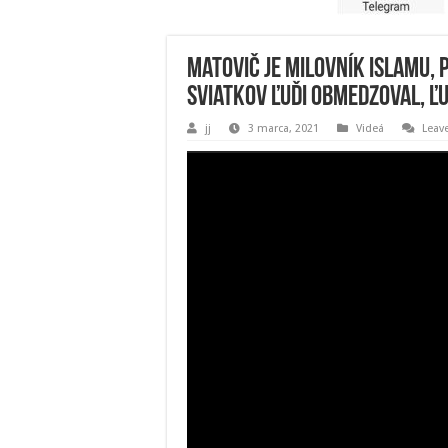
Matovič je milovník Islamu,
sviatkov ľuďi obmedzoval, ľ
jj
3 marca, 2021
Videá
Leav
Video
prehrávač