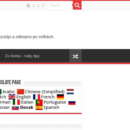
 využijú a odkopnú po voľbách.
Zo života – rady, tipy
slate page
Arabic
Chinese (Simplified)
tch
English
French
rman
Italian
Portuguese
Slovak
ssian
Spanish