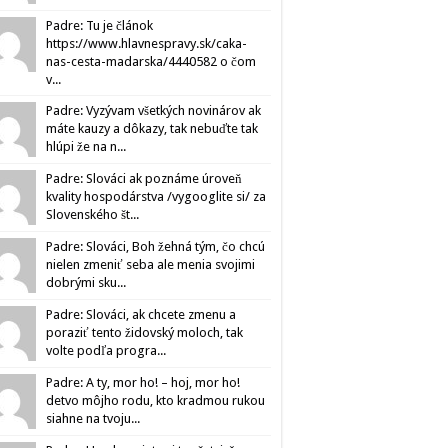
Padre: Tu je článok
https://www.hlavnespravy.sk/caka-
nas-cesta-madarska/4440582 o čom
v...
Padre: Vyzývam všetkých novinárov ak
máte kauzy a dôkazy, tak nebuďte tak
hlúpi že na n...
Padre: Slováci ak poznáme úroveň
kvality hospodárstva /vygooglite si/ za
Slovenského št...
Padre: Slováci, Boh žehná tým, čo chcú
nielen zmeniť seba ale menia svojimi
dobrými sku...
Padre: Slováci, ak chcete zmenu a
poraziť tento židovský moloch, tak
volte podľa progra...
Padre: A ty, mor ho! – hoj, mor ho!
detvo môjho rodu, kto kradmou rukou
siahne na tvoju...