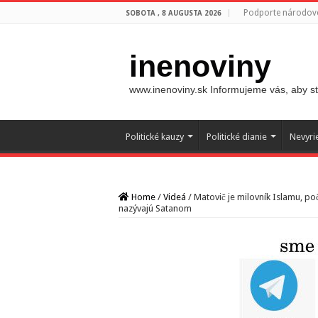
Podporte národovc
SOBOTA , 8 AUGUSTA 2026
inenoviny
www.inenoviny.sk Informujeme vás, aby ste
Politické kauzy
Politické dianie
Nevyri
Home
/
Videá
/
Matovič je milovník Islamu, po
nazývajú Satanom