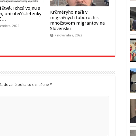
 štváči chcú vojnu s
Krčméryho našli v
, oni utečú..letenky
migračných táboroch s
jú…
množstvom migrantov na
vembra, 2022
Slovensku
7 novembra, 2022
žadované polia sú označené
*