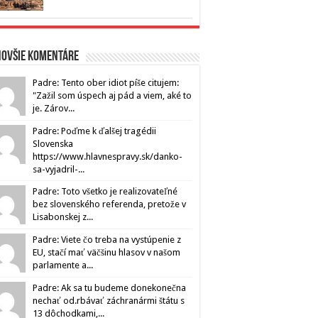
novšie komentáre
Padre: Tento ober idiot píše citujem:
"Zažil som úspech aj pád a viem, aké to
je. Zárov...
Padre: Poďme k ďalšej tragédii
Slovenska
https://www.hlavnespravy.sk/danko-
sa-vyjadril-...
Padre: Toto všetko je realizovateľné
bez slovenského referenda, pretože v
Lisabonskej z...
Padre: Viete čo treba na vystúpenie z
EU, stačí mať väčšinu hlasov v našom
parlamente a...
Padre: Ak sa tu budeme donekonečna
nechať od.rbávať záchranármi štátu s
13 dôchodkami,...