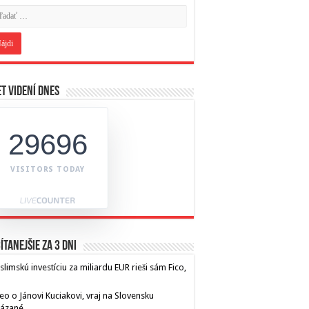
t videní dnes
29696
VISITORS TODAY
ítanejšie za 3 dni
limskú investíciu za miliardu EUR rieši sám Fico,
eo o Jánovi Kuciakovi, vraj na Slovensku
kázané