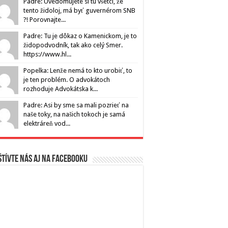
Padre: Uvedomujete si tu všetci, že
tento židoloj, má byť guvernérom SNB
?! Porovnajte...
Padre: Tu je dôkaz o Kamenickom, je to
židopodvodník, tak ako celý Smer.
https://www.hl...
Popelka: Lenže nemá to kto urobiť, to
je ten problém. O advokátoch
rozhoduje Advokátska k...
Padre: Asi by sme sa mali pozrieť na
naše toky, na našich tokoch je samá
elektráreň vod...
tívte nás aj na Facebooku