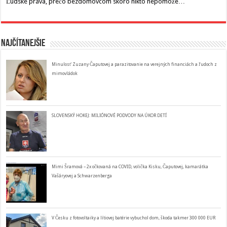
Ľudské práva, prečo bezdomovcom skoro nikto nepomože…
Najčítanejšie
Minulosť Zuzany Čaputovej a parazitovanie na verejných financiách a ľudoch z
mimovládok
SLOVENSKÝ HOKEJ: MILIÓNOVÉ PODVODY NA ÚKOR DETÍ
Mimi Šramová – 2x očkovaná na COVID, volička Kisku, Čaputovej, kamarátka
Vašáryovej a Schwarzenberga
V Česku z fotovoltaiky a lítiovej batérie vybuchol dom, škoda takmer 300 000 EUR