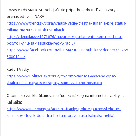
Počas vlády SMER-SD bol aj ďalšie prípady, kedy ľudí za názory
prenasledovala NAKA.
https://www.trend.sk/spravy/naka-vedie-trestne-stihanie-pre-status-
milana-mazureka-utoku-vrutkach
https://dennikn.sk/1571676/mazurek-v-parlamente-konci-sud-mu-
potvrdil-vinu-za-rasisticke-reci-v-radiu/
https://www.facebook.com/MilanMazurek.Republika/videos/5329285
30801544/
Rudolf Vaský
https://www1.pluska.sk/spravy/z-domova/ruda-vaskeho-opat-
zbalila-naka-najvacsie-trapasy-samozvaneho-novinara
O tom ako vzniklo šikanovanie ľudí za názory na internete a väzby na
Kaliňáka:
https://www.inenoviny.sk/admin-stranky-policie-puchovskeho-je-
kalinakov-clovek-dosadila-ho-tam-prava-ruka-kalinaka-netik/