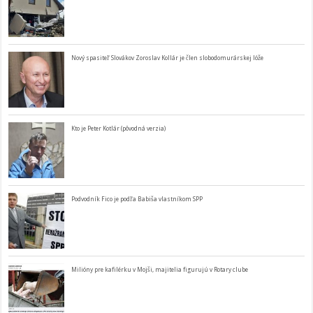
Nový spasiteľ Slovákov Zoroslav Kollár je člen slobodomurárskej lóže
Kto je Peter Kotlár (pôvodná verzia)
Podvodník Fico je podľa Babiša vlastníkom SPP
Milióny pre kafilérku v Mojši, majitelia figurujú v Rotary clube