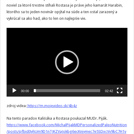
noviel za ktoré trestne stíhali Rostasa je práve jeho kamarát Harabin,
ktorého sa to jeden novinár opýtal na súde a ten ostal zarazený a
vykrúcal sa ako had, ako to len on najlepšie vie.
Video
prehrávač
00:00
02:42
zdroj videa:
https://m.mojevideo.sk/4b4z
Na tento paradox Kaliňáka a Rostasa poukazal MUDr. Piják.
https://www.facebook.com/MichalPijakMDPersonalizedPaleoNutrition
/posts/pfbid0yhUm9D1nTJKZVaJokbg6ecKnjymec7e5SDxcVv9bC7H1v