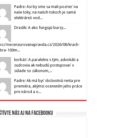
Padre: Asi by sme sa mali pozrieť na
naše toky, na našich tokoch je samá
elektráreň vod...
Draslik: A ako fungujú burzy...
ps://necenzurovanapravda.cz/2026/08/krach-
ibra-100m...
korbáč: A paralelne s tým, advokáti a
sudcovia ak nebudú postupovať v
súlade so zákonom,...
Padre: Ak má byť doživotná renta pre
premiéra, akýmsi ocenením jeho práce
pre národ a o...
tívte nás aj na Facebooku