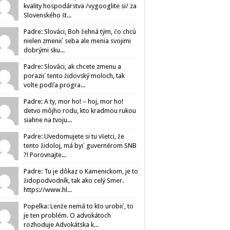
kvality hospodárstva /vygooglite si/ za
Slovenského št...
Padre: Slováci, Boh žehná tým, čo chcú
nielen zmeniť seba ale menia svojimi
dobrými sku...
Padre: Slováci, ak chcete zmenu a
poraziť tento židovský moloch, tak
volte podľa progra...
Padre: A ty, mor ho! – hoj, mor ho!
detvo môjho rodu, kto kradmou rukou
siahne na tvoju...
Padre: Uvedomujete si tu všetci, že
tento židoloj, má byť guvernérom SNB
?! Porovnajte...
Padre: Tu je dôkaz o Kamenickom, je to
židopodvodník, tak ako celý Smer.
https://www.hl...
Popelka: Lenže nemá to kto urobiť, to
je ten problém. O advokátoch
rozhoduje Advokátska k...