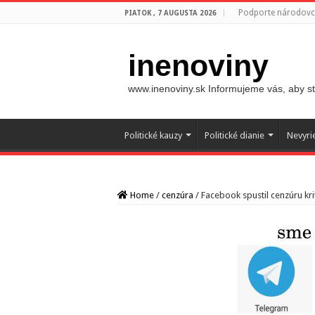
Podporte národovco
PIATOK , 7 AUGUSTA 2026
inenoviny
www.inenoviny.sk Informujeme vás, aby ste
Politické kauzy
Politické dianie
Nevyri
Home
/
cenzúra
/
Facebook spustil cenzúru kr