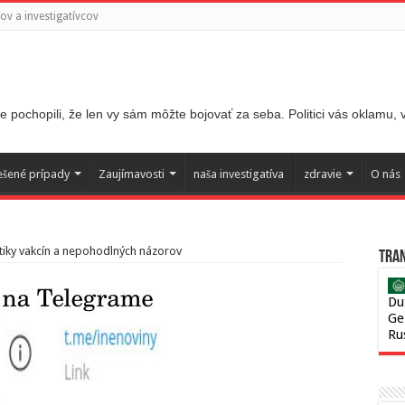
v a investigatívcov
 pochopili, že len vy sám môžte bojovať za seba. Politici vás oklamu,
ešené prípady
Zaujímavosti
naša investigatíva
zdravie
O nás
itiky vakcín a nepohodlných názorov
Tran
Du
Ge
Ru