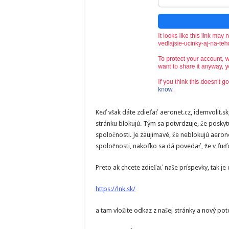
Keď však dáte zdieľať aeronet.cz, idemvolit.sk
stránku blokujú. Tým sa potvrdzuje, že posky
spoločnosti. Je zaujimavé, že neblokujú aeron
spoločnosti, nakoľko sa dá povedať, že v ľu
Preto ak chcete zdieľať naše príspevky, tak je 
https://lnk.sk/
a tam vložite odkaz z našej stránky a nový po