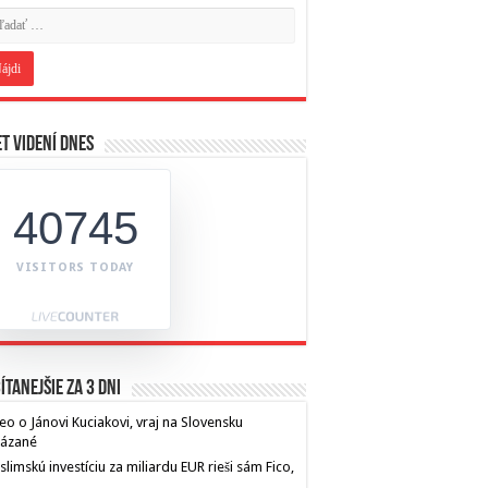
t videní dnes
40745
VISITORS TODAY
ítanejšie za 3 dni
eo o Jánovi Kuciakovi, vraj na Slovensku
kázané
limskú investíciu za miliardu EUR rieši sám Fico,