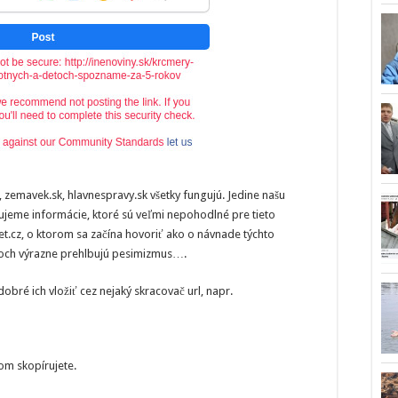
, zemavek.sk, hlavnespravy.sk všetky fungujú. Jedine našu
tujeme informácie, ktoré sú veľmi nepohodlné pre tieto
et.cz, o ktorom sa začína hovoriť ako o návnade týchto
ďoch výrazne prehlbujú pesimizmus….
dobré ich vložiť cez nejaký skracovač url, napr.
tom skopírujete.