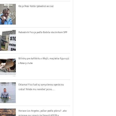
Kto je Peter Kotlár (pôvodná verzia)
Podvodník Fico je podľa Babiša vlastníkom SPP
Milióny pre kafilérku v Mojši, majitelia figurujú
v Rotary clube
Oklamal Fico ľudí aj vymyslenou operáciou
srdca? Nikde mu nevidieť jazvu…
Horiace Los Angeles, požiar podľa plánu? ..ako
príprava na smart city SmartLA2028 a