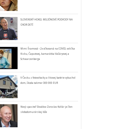
SLOVENSKÝ HOKEJ: MILIÓNOVÉ PODVODY NA
ÚKOR DETÍ
Mimi Šramová – 2x očkovaná na COVID, volička
Kisku, Čaputovej, kamarátka Vašáryovej a
Schwarzenberga
V Česku z fotovoltaiky a lítiovej batérie vybuchol
dom, škoda takmer 300 000 EUR
Nový spasiteľ Slovákov Zoroslav Kollár je člen
slobodomurárskej lóže