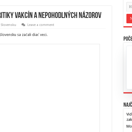
ritiky vakcín a nepohodlných názorov
 Slovensku
Leave a comment
lovensku sa začali diať veci.
Poče
Najč
Vid
za
Mos
…