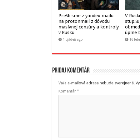
Prešli sme z yandex mailu
V Rusk
na protonmail z dôvodu
stupňu
masívnej cenzúry a kontroly
obmedz
v Rusku
úplne 
1 týždeň ago
16 feb
Pridaj komentár
Vaša e-mailová adresa nebude zverejnená.
Vy
Komentár
*