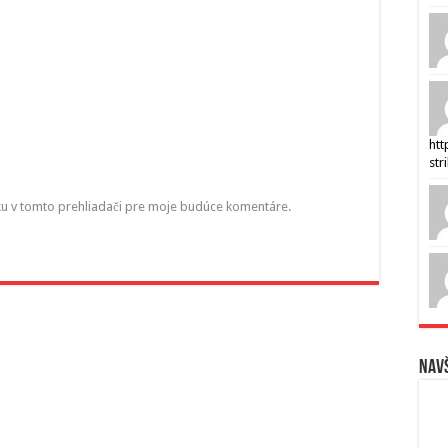
htt
str
ku v tomto prehliadači pre moje budúce komentáre.
Navš