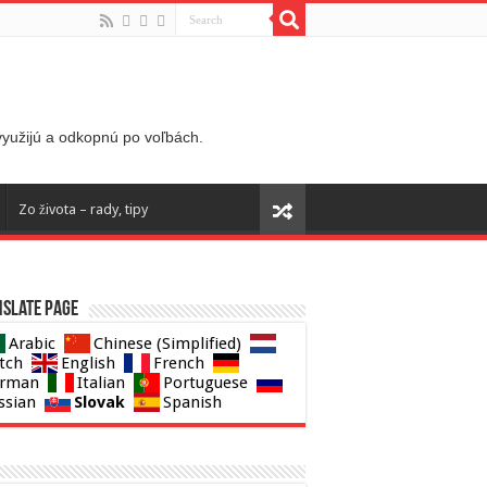
 využijú a odkopnú po voľbách.
Zo života – rady, tipy
slate page
Arabic
Chinese (Simplified)
tch
English
French
rman
Italian
Portuguese
Slovak
ssian
Spanish