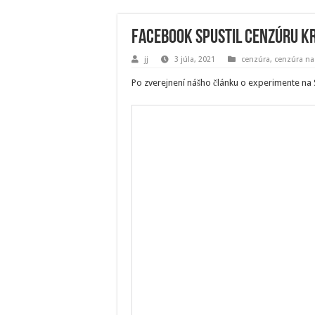
Facebook spustil cenzúru k
jj
3 júla, 2021
cenzúra
,
cenzúra na
Po zverejnení nášho článku o experimente na S