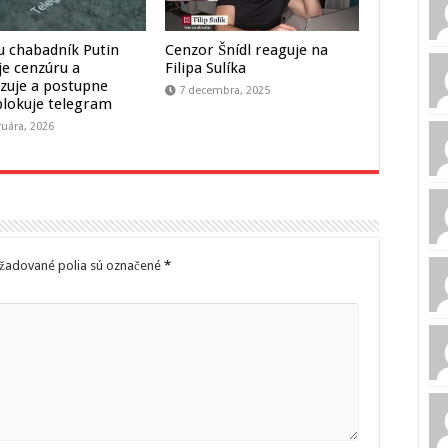
u chabadník Putin
Cenzor Šnídl reaguje na
je cenzúru a
Filipa Sulíka
uje a postupne
7 decembra, 2025
blokuje telegram
ruára, 2026
žadované polia sú označené
*