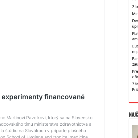
Z b
Min
Dve
úp
Pla
am
Ľu
ne
Par
zau
Pre
dô
Zác
Pr
Najč