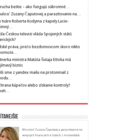
rucha beštie – ako fungujú súkromné…
ulosť Zuzany Čaputovej a parazitovanie na…
 tváre Roberta Kodyma z kapely Lucie-
rimný…
tila Českou televizi vláda Spojených států
erických?
dské práva, prečo bezdomovcom skoro nikto
pomože…
tnerka ministra Matúša Šutaja Eštoka má
jímavý biznis
šli sme z yandex mailu na protonmail z
vodu…
hrana kúpeľov alebo získanie kontroly?
íbeh…
ítanejšie
Minulosť Zuzany Čaputovej a parazitovanie na
verejných financiách a ľudoch z mimovládok