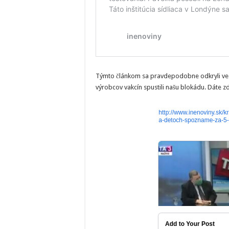
Týmto článkom sa pravdepodobne odkryli veci
výrobcov vakcín spustili našu blokádu. Dáte zd