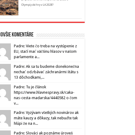
Olympijské hry v LA 2028?
novšie komentáre
Padre: Viete čo treba na vystúpenie z
EU, stačí mať väčšinu hlasov v našom
parlamente a...
Padre: Ak sa tu budeme donekonečna
nechať od.rbávať záchranármi štátu s
13 dôchodkami,...
Padre: Tu je článok
https://www.hlavnespravy.sk/caka-
nas-cesta-madarska/4440582 o čom
v...
Padre: Vyzývam všetkých novinárov ak
máte kauzy a dôkazy, tak nebuďte tak
hlúpi že na n...
Padre: Slováci ak poznáme úroveň