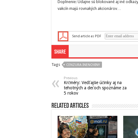
Doplnenie: Údajne sú blokované aj iné odkaz
vakcín majú rovnakých akcionárov…
Send article as PDF
Share
Tags
CENZURA INENOVINY
Previous
Krčméry: Vedľajšie účinky aj na
tehotných a deťoch spoznáme za
5 rokov
Related Articles