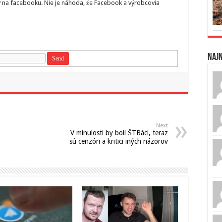
y na facebooku. Nie je náhoda, že Facebook a výrobcovia
Naj
Next
V minulosti by boli ŠTBáci, teraz
sú cenzóri a kritici iných názorov