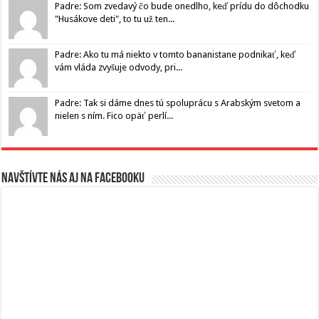
Padre: Som zvedavý čo bude onedlho, keď prídu do dôchodku
"Husákove deti", to tu už ten...
Padre: Ako tu má niekto v tomto bananistane podnikať, keď
vám vláda zvyšuje odvody, pri...
Padre: Tak si dáme dnes tú spoluprácu s Arabským svetom a
nielen s ním. Fico opäť perlí...
Navštívte nás aj na Facebooku