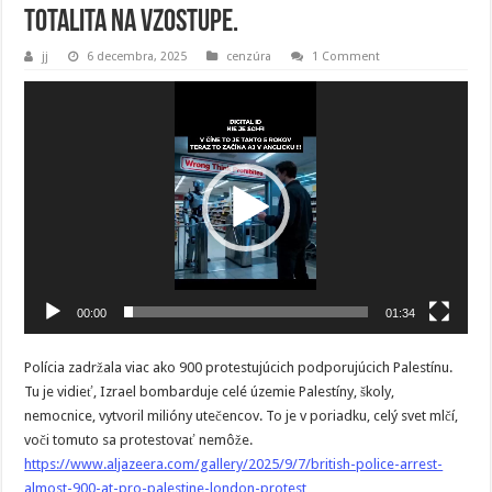
Totalita na vzostupe.
jj
6 decembra, 2025
cenzúra
1 Comment
Video
prehrávač
00:00
01:34
Polícia zadržala viac ako 900 protestujúcich podporujúcich Palestínu.
Tu je vidieť, Izrael bombarduje celé územie Palestíny, školy,
nemocnice, vytvoril milióny utečencov. To je v poriadku, celý svet mlčí,
voči tomuto sa protestovať nemôže.
https://www.aljazeera.com/gallery/2025/9/7/british-police-arrest-
almost-900-at-pro-palestine-london-protest