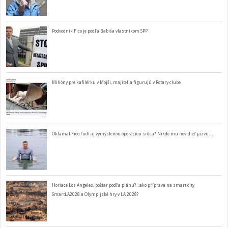
Podvodník Fico je podľa Babiša vlastníkom SPP
Milióny pre kafilérku v Mojši, majitelia figurujú v Rotary clube
Oklamal Fico ľudí aj vymyslenou operáciou srdca? Nikde mu nevidieť jazvu…
Horiace Los Angeles, požiar podľa plánu? ..ako príprava na smart city
SmartLA2028 a Olympijské hry v LA 2028?