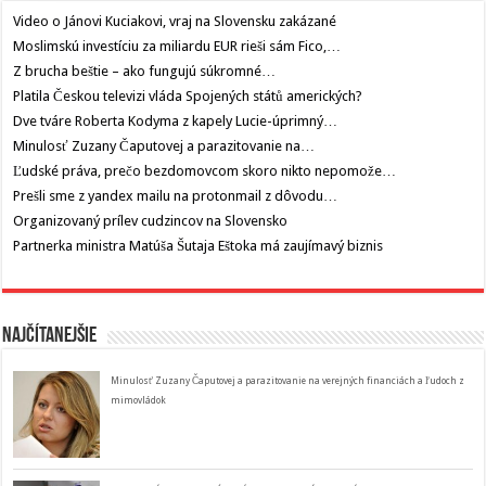
Video o Jánovi Kuciakovi, vraj na Slovensku zakázané
Moslimskú investíciu za miliardu EUR rieši sám Fico,…
Z brucha beštie – ako fungujú súkromné…
Platila Českou televizi vláda Spojených států amerických?
Dve tváre Roberta Kodyma z kapely Lucie-úprimný…
Minulosť Zuzany Čaputovej a parazitovanie na…
Ľudské práva, prečo bezdomovcom skoro nikto nepomože…
Prešli sme z yandex mailu na protonmail z dôvodu…
Organizovaný prílev cudzincov na Slovensko
Partnerka ministra Matúša Šutaja Eštoka má zaujímavý biznis
Najčítanejšie
Minulosť Zuzany Čaputovej a parazitovanie na verejných financiách a ľudoch z
mimovládok