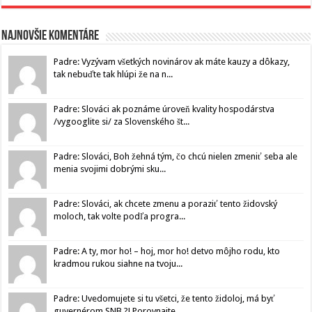
Najnovšie komentáre
Padre: Vyzývam všetkých novinárov ak máte kauzy a dôkazy,
tak nebuďte tak hlúpi že na n...
Padre: Slováci ak poznáme úroveň kvality hospodárstva
/vygooglite si/ za Slovenského št...
Padre: Slováci, Boh žehná tým, čo chcú nielen zmeniť seba ale
menia svojimi dobrými sku...
Padre: Slováci, ak chcete zmenu a poraziť tento židovský
moloch, tak volte podľa progra...
Padre: A ty, mor ho! – hoj, mor ho! detvo môjho rodu, kto
kradmou rukou siahne na tvoju...
Padre: Uvedomujete si tu všetci, že tento židoloj, má byť
guvernérom SNB ?! Porovnajte...