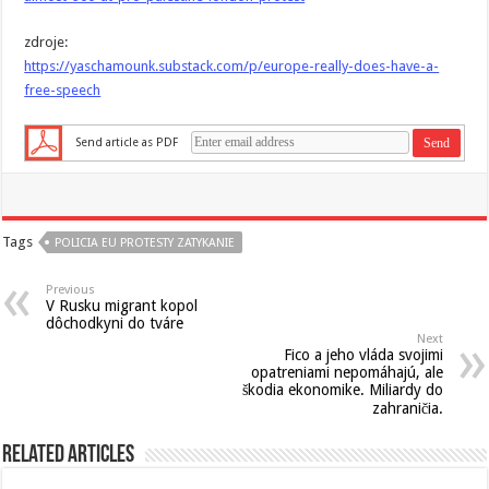
zdroje:
https://yaschamounk.substack.com/p/europe-really-does-have-a-
free-speech
Send article as PDF
Tags
POLICIA EU PROTESTY ZATYKANIE
Previous
V Rusku migrant kopol
dôchodkyni do tváre
Next
Fico a jeho vláda svojimi
opatreniami nepomáhajú, ale
škodia ekonomike. Miliardy do
zahraničia.
Related Articles