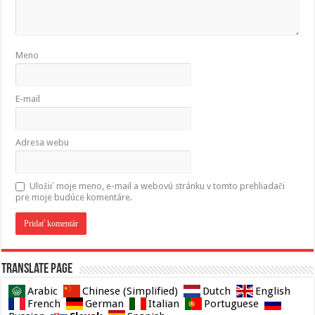
Meno
E-mail
Adresa webu
Uložiť moje meno, e-mail a webovú stránku v tomto prehliadači
pre moje budúce komentáre.
Translate page
Arabic
Chinese (Simplified)
Dutch
English
French
German
Italian
Portuguese