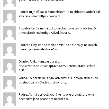
Padre: Tu je dôkaz o Kamenickom, je to židopodvodník, tak
ako celý Smer. https://www.hl...
Popelka: Lenže nemá to kto urobiť, to je ten problém. O
advokátoch rozhoduje Advokátska k...
Padre: Asi by sme sa mali pozrieť na naše toky, na našich
tokoch je samá elektráreň vod...
Draslik: A ako fungujú burzy...
https://necenzurovanapravda.cz/2026/08/krach-stribra-
100m...
korbáč: A paralelne s tým, advokáti a sudcovia ak nebudú
postupovať v súlade so zákonom,...
Padre: Ak má byť doživotná renta pre premiéra, akýmsi
ocenením jeho práce pre národ a o...