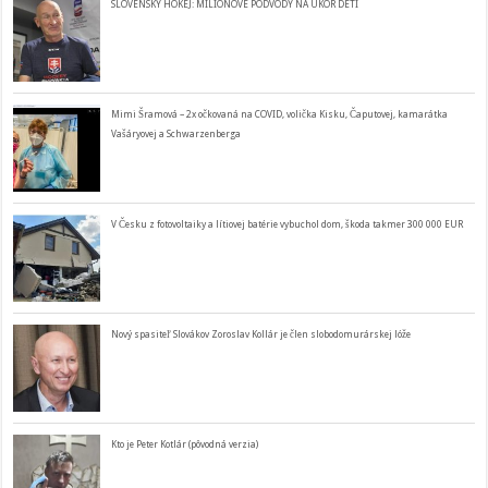
SLOVENSKÝ HOKEJ: MILIÓNOVÉ PODVODY NA ÚKOR DETÍ
Mimi Šramová – 2x očkovaná na COVID, volička Kisku, Čaputovej, kamarátka
Vašáryovej a Schwarzenberga
V Česku z fotovoltaiky a lítiovej batérie vybuchol dom, škoda takmer 300 000 EUR
Nový spasiteľ Slovákov Zoroslav Kollár je člen slobodomurárskej lóže
Kto je Peter Kotlár (pôvodná verzia)