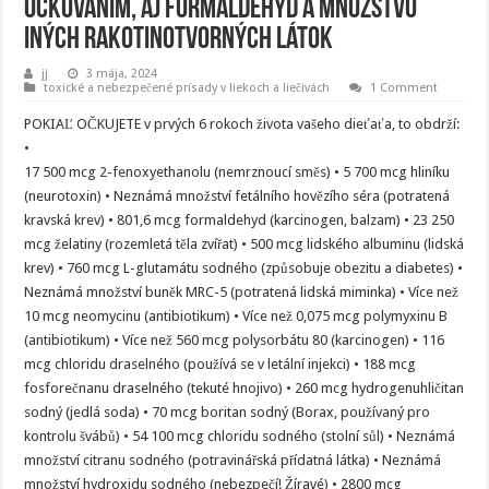
očkovaním, aj formaldehyd a množstvo
iných rakotinotvorných látok
jj
3 mája, 2024
toxické a nebezpečené prísady v liekoch a liečivách
1 Comment
POKIAĽ OČKUJETE v prvých 6 rokoch života vašeho dieťaťa, to obdrží:
•
17 500 mcg 2-fenoxyethanolu (nemrznoucí směs) • 5 700 mcg hliníku
(neurotoxin) • Neznámá množství fetálního hovězího séra (potratená
kravská krev) • 801,6 mcg formaldehyd (karcinogen, balzam) • 23 250
mcg želatiny (rozemletá těla zvířat) • 500 mcg lidského albuminu (lidská
krev) • 760 mcg L-glutamátu sodného (způsobuje obezitu a diabetes) •
Neznámá množství buněk MRC-5 (potratená lidská miminka) • Více než
10 mcg neomycinu (antibiotikum) • Více než 0,075 mcg polymyxinu B
(antibiotikum) • Více než 560 mcg polysorbátu 80 (karcinogen) • 116
mcg chloridu draselného (používá se v letální injekci) • 188 mcg
fosforečnanu draselného (tekuté hnojivo) • 260 mcg hydrogenuhličitan
sodný (jedlá soda) • 70 mcg boritan sodný (Borax, používaný pro
kontrolu švábů) • 54 100 mcg chloridu sodného (stolní sůl) • Neznámá
množství citranu sodného (potravinářská přídatná látka) • Neznámá
množství hydroxidu sodného (nebezpečí! Žíravé) • 2800 mcg