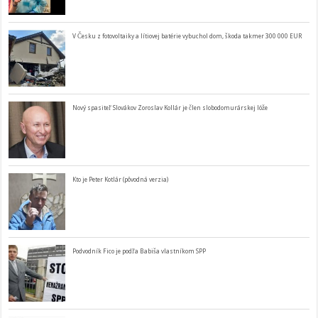
V Česku z fotovoltaiky a lítiovej batérie vybuchol dom, škoda takmer 300 000 EUR
Nový spasiteľ Slovákov Zoroslav Kollár je člen slobodomurárskej lóže
Kto je Peter Kotlár (pôvodná verzia)
Podvodník Fico je podľa Babiša vlastníkom SPP