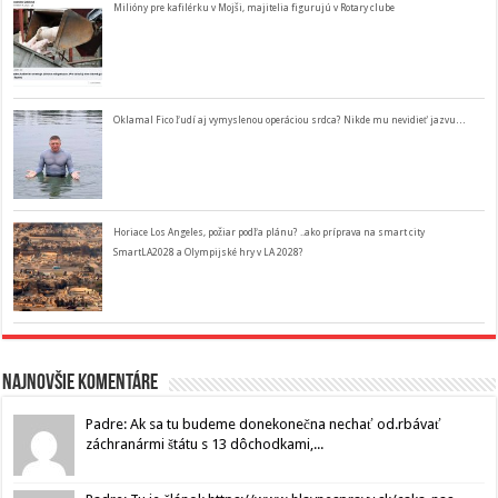
Milióny pre kafilérku v Mojši, majitelia figurujú v Rotary clube
Oklamal Fico ľudí aj vymyslenou operáciou srdca? Nikde mu nevidieť jazvu…
Horiace Los Angeles, požiar podľa plánu? ..ako príprava na smart city
SmartLA2028 a Olympijské hry v LA 2028?
Najnovšie komentáre
Padre: Ak sa tu budeme donekonečna nechať od.rbávať
záchranármi štátu s 13 dôchodkami,...