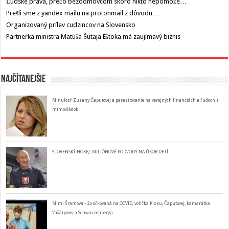
Ľudské práva, prečo bezdomovcom skoro nikto nepomože…
Prešli sme z yandex mailu na protonmail z dôvodu…
Organizovaný prílev cudzincov na Slovensko
Partnerka ministra Matúša Šutaja Eštoka má zaujímavý biznis
Najčítanejšie
Minulosť Zuzany Čaputovej a parazitovanie na verejných financiách a ľudoch z
mimovládok
SLOVENSKÝ HOKEJ: MILIÓNOVÉ PODVODY NA ÚKOR DETÍ
Mimi Šramová – 2x očkovaná na COVID, volička Kisku, Čaputovej, kamarátka
Vašáryovej a Schwarzenberga