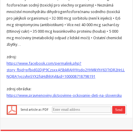
fosforečnan sodný (toxický pro všechny organismy) • Neznámá
množství monohydrátu dihydrogenfosforečnanu sodného (toxická
pro jakýkoli organismus) • 32 000 mcg sorbitolu (není k injekci) • 0,6
mcg streptomycinu (antibiotikum) • Více než 40 000 mcg sacharózy
(třtinový cukr) • 35 000 mcg kvasinkového proteinu (houba) • 5 000
mcg močoviny (metabolický odpad z lidské moči) • Ostatní chemické
zbytky…
zdroj:
https://www.facebook.com/permalink.php?
story_fbid=pfbid02DJP9Czsxx4J5bkRAHYHsdo2YHWkYhY63TtDR2HrLL
NQBA1yccvhnSYX2fqHdhhXyl&id=100008718798191
zdroj obrázka:
https://www.pravnenoviny.sk/povinne-ockovanie-deti-na-slovensku
Send article as PDF