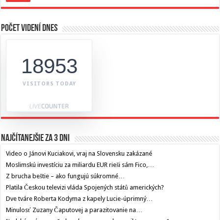
Počet videní dnes
18953
VISITORS TODAY
Najčítanejšie za 3 dni
Video o Jánovi Kuciakovi, vraj na Slovensku zakázané
Moslimskú investíciu za miliardu EUR rieši sám Fico,…
Z brucha beštie – ako fungujú súkromné…
Platila Českou televizi vláda Spojených států amerických?
Dve tváre Roberta Kodyma z kapely Lucie-úprimný…
Minulosť Zuzany Čaputovej a parazitovanie na…