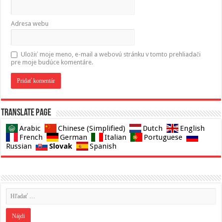
Adresa webu
Uložiť moje meno, e-mail a webovú stránku v tomto prehliadači
pre moje budúce komentáre.
Translate page
Arabic
Chinese (Simplified)
Dutch
English
French
German
Italian
Portuguese
Slovak
Russian
Spanish