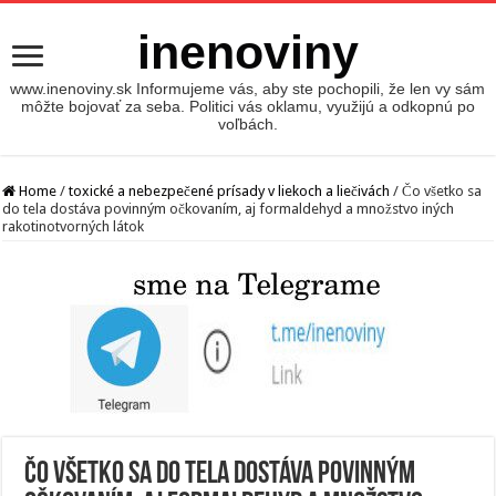
inenoviny
www.inenoviny.sk Informujeme vás, aby ste pochopili, že len vy sám
môžte bojovať za seba. Politici vás oklamu, využijú a odkopnú po
voľbách.
Home
/
toxické a nebezpečené prísady v liekoch a liečivách
/
Čo všetko sa
do tela dostáva povinným očkovaním, aj formaldehyd a množstvo iných
rakotinotvorných látok
Čo všetko sa do tela dostáva povinným