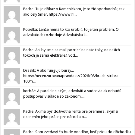
Padre: Tu je dôkaz o Kamenickom, je to židopodvodník, tak
ako celý Smer. https://www.hl...
Popelka: Lenže nemá to kto urobiť, to je ten problém. O
advokátoch rozhoduje Advokátska k...
Padre: Asi by sme sa mali pozrieť na naše toky, na našich
tokoch je samá elektráreň vod...
Draslik: A ako fungujú burzy...
https://necenzurovanapravda.cz/2026/08/krach-stribra-
100m...
korbáč: A paralelne s tým, advokáti a sudcovia ak nebudú
postupovať v súlade so zákonom,...
Padre: Ak má byť doživotná renta pre premiéra, akýmsi
ocenením jeho práce pre národ a o...
Padre: Som zvedavý čo bude onedlho, keď prídu do dôchodku