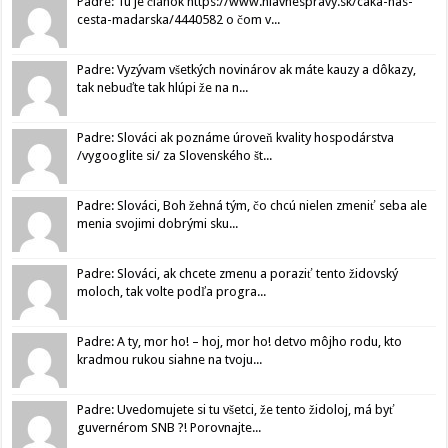
Padre: Tu je článok https://www.hlavnespravy.sk/caka-nas-
cesta-madarska/4440582 o čom v...
Padre: Vyzývam všetkých novinárov ak máte kauzy a dôkazy,
tak nebuďte tak hlúpi že na n...
Padre: Slováci ak poznáme úroveň kvality hospodárstva
/vygooglite si/ za Slovenského št...
Padre: Slováci, Boh žehná tým, čo chcú nielen zmeniť seba ale
menia svojimi dobrými sku...
Padre: Slováci, ak chcete zmenu a poraziť tento židovský
moloch, tak volte podľa progra...
Padre: A ty, mor ho! – hoj, mor ho! detvo môjho rodu, kto
kradmou rukou siahne na tvoju...
Padre: Uvedomujete si tu všetci, že tento židoloj, má byť
guvernérom SNB ?! Porovnajte...