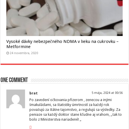
Vysoké dávky nebezpečného NDMA v lieku na cukrovku –
Metformine
24 novembra, 2020
One comment
brat
5 mája, 2024 at 00:56
Po zavedení očkovania pfizerom , zenecou a inými
šmakuládami, sa štatistiky úmrtností za každý rok
považujú za štátne tajomstvo, a regulujú sa výsledky. Za
peniaze sa každý doktor stane kľudne aj vrahom, „šak to
bolo z Ministerstva nariadené! „