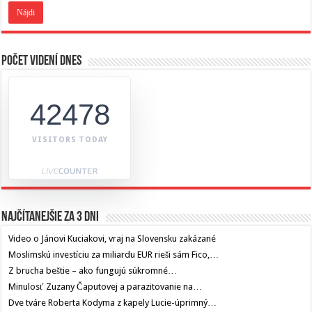
Počet videní dnes
42478
VISITORS TODAY
Najčítanejšie za 3 dni
Video o Jánovi Kuciakovi, vraj na Slovensku zakázané
Moslimskú investíciu za miliardu EUR rieši sám Fico,…
Z brucha beštie – ako fungujú súkromné…
Minulosť Zuzany Čaputovej a parazitovanie na…
Dve tváre Roberta Kodyma z kapely Lucie-úprimný…