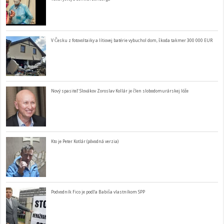
V Česku z fotovoltaiky a lítiovej batérie vybuchol dom, škoda takmer 300 000 EUR
Nový spasiteľ Slovákov Zoroslav Kollár je člen slobodomurárskej lóže
Kto je Peter Kotlár (pôvodná verzia)
Podvodník Fico je podľa Babiša vlastníkom SPP