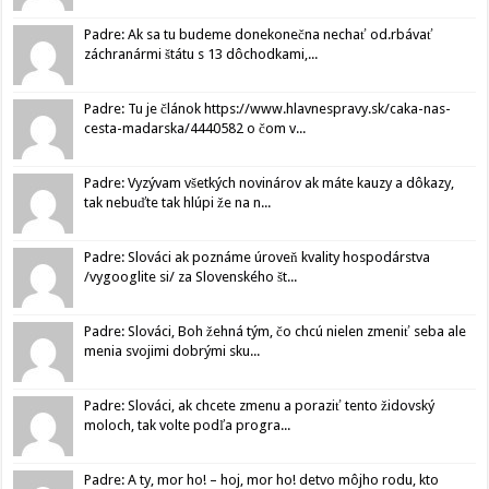
Padre: Ak sa tu budeme donekonečna nechať od.rbávať
záchranármi štátu s 13 dôchodkami,...
Padre: Tu je článok https://www.hlavnespravy.sk/caka-nas-
cesta-madarska/4440582 o čom v...
Padre: Vyzývam všetkých novinárov ak máte kauzy a dôkazy,
tak nebuďte tak hlúpi že na n...
Padre: Slováci ak poznáme úroveň kvality hospodárstva
/vygooglite si/ za Slovenského št...
Padre: Slováci, Boh žehná tým, čo chcú nielen zmeniť seba ale
menia svojimi dobrými sku...
Padre: Slováci, ak chcete zmenu a poraziť tento židovský
moloch, tak volte podľa progra...
Padre: A ty, mor ho! – hoj, mor ho! detvo môjho rodu, kto