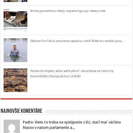
Milióny pre kafilérku v Mojši, majitelia figurujú v Rotary clube
Oklamal Fico ľudí aj vymyslenou operáciou srdca? Nikde mu nevidieť jazvu…
Horiace Los Angeles, požiar podľa plánu? ..ako príprava na smart city
SmartLA2028 a Olympijské hry v LA 2028?
Najnovšie komentáre
Padre: Viete čo treba na vystúpenie z EU, stačí mať väčšinu
hlasov v našom parlamente a...