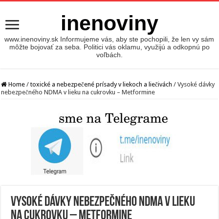
inenoviny
www.inenoviny.sk Informujeme vás, aby ste pochopili, že len vy sám
môžte bojovať za seba. Politici vás oklamu, využijú a odkopnú po
voľbách.
Home
/
toxické a nebezpečené prísady v liekoch a liečivách
/
Vysoké dávky
nebezpečného NDMA v lieku na cukrovku – Metformine
Vysoké dávky nebezpečného NDMA v lieku
na cukrovku – Metformine