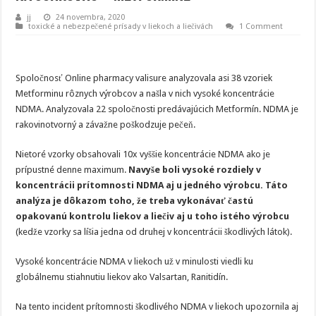
jj
24 novembra, 2020
toxické a nebezpečené prísady v liekoch a liečivách
1 Comment
Spoločnosť Online pharmacy valisure analyzovala asi 38 vzoriek
Metforminu rôznych výrobcov a našla v nich vysoké koncentrácie
NDMA. Analyzovala 22 spoločnosti predávajúcich Metformín. NDMA je
rakovinotvorný a závažne poškodzuje pečeň.
Nietoré vzorky obsahovali 10x vyššie koncentrácie NDMA ako je
prípustné denne maximum.
Navyše boli vysoké rozdiely v
koncentrácii prítomnosti NDMA aj u jedného výrobcu. Táto
analýza je dôkazom toho, že treba vykonávať častú
opakovanú kontrolu liekov a liečiv aj u toho istého výrobcu
(kedže vzorky sa líšia jedna od druhej v koncentrácii škodlivých látok).
Vysoké koncentrácie NDMA v liekoch už v minulosti viedli ku
globálnemu stiahnutiu liekov ako Valsartan, Ranitidín.
Na tento incident prítomnosti škodlivého NDMA v liekoch upozornila aj