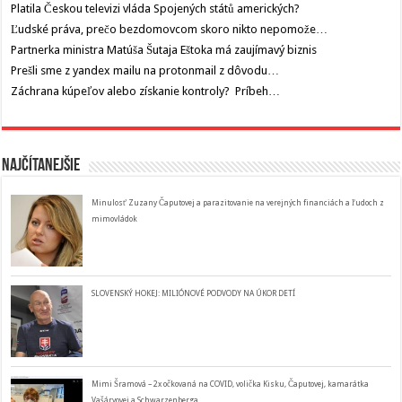
Platila Českou televizi vláda Spojených států amerických?
Ľudské práva, prečo bezdomovcom skoro nikto nepomože…
Partnerka ministra Matúša Šutaja Eštoka má zaujímavý biznis
Prešli sme z yandex mailu na protonmail z dôvodu…
Záchrana kúpeľov alebo získanie kontroly? Príbeh…
Najčítanejšie
Minulosť Zuzany Čaputovej a parazitovanie na verejných financiách a ľudoch z
mimovládok
SLOVENSKÝ HOKEJ: MILIÓNOVÉ PODVODY NA ÚKOR DETÍ
Mimi Šramová – 2x očkovaná na COVID, volička Kisku, Čaputovej, kamarátka
Vašáryovej a Schwarzenberga