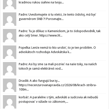
kradmou rukou siahne na tvoju...
Padre: Uvedomujete si tu všetci, že tento židoloj, má byť
guvernérom SNB ?! Porovnajte...
Padre: Tu je dôkaz o Kamenickom, je to židopodvodník, tak
ako celý Smer. https://www.hl...
Popelka: Lenže nemá to kto urobiť, to je ten problém. O
advokátoch rozhoduje Advokátska k...
Padre: Asi by sme sa mali pozrieť na naše toky, na našich
tokoch je samá elektráreň vod...
Draslik: A ako fungujú burzy...
https://necenzurovanapravda.cz/2026/08/krach-stribra-
100m...
korbáč: A paralelne s tým, advokáti a sudcovia ak nebudú
postupovať v súlade so zákonom,...