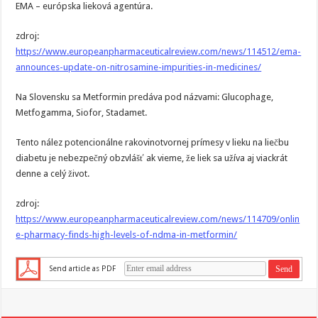
EMA – európska lieková agentúra.
zdroj:
https://www.europeanpharmaceuticalreview.com/news/114512/ema-
announces-update-on-nitrosamine-impurities-in-medicines/
Na Slovensku sa Metformin predáva pod názvami: Glucophage,
Metfogamma, Siofor, Stadamet.
Tento nález potencionálne rakovinotvornej prímesy v lieku na liečbu
diabetu je nebezpečný obzvlášť ak vieme, že liek sa užíva aj viackrát
denne a celý život.
zdroj:
https://www.europeanpharmaceuticalreview.com/news/114709/onlin
e-pharmacy-finds-high-levels-of-ndma-in-metformin/
Send article as PDF