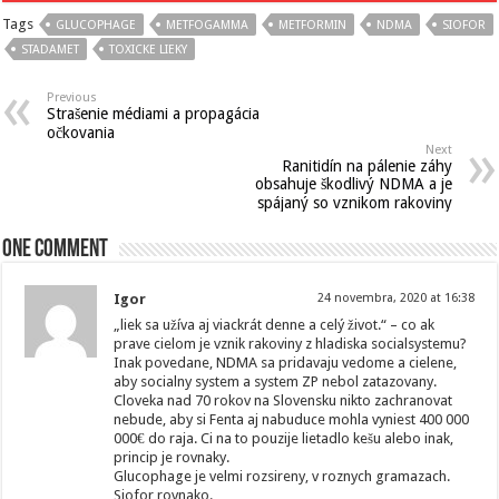
Tags
GLUCOPHAGE
METFOGAMMA
METFORMIN
NDMA
SIOFOR
STADAMET
TOXICKE LIEKY
Previous
Strašenie médiami a propagácia
očkovania
Next
Ranitidín na pálenie záhy
obsahuje škodlivý NDMA a je
spájaný so vznikom rakoviny
One comment
Igor
24 novembra, 2020 at 16:38
„liek sa užíva aj viackrát denne a celý život.“ – co ak
prave cielom je vznik rakoviny z hladiska socialsystemu?
Inak povedane, NDMA sa pridavaju vedome a cielene,
aby socialny system a system ZP nebol zatazovany.
Cloveka nad 70 rokov na Slovensku nikto zachranovat
nebude, aby si Fenta aj nabuduce mohla vyniest 400 000
000€ do raja. Ci na to pouzije lietadlo kešu alebo inak,
princip je rovnaky.
Glucophage je velmi rozsireny, v roznych gramazach.
Siofor rovnako.