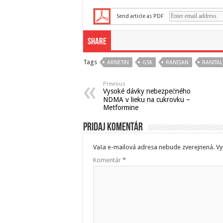
Send article as PDF
Share
Tags
ARNETIN
GSK
RANISAN
RANITAL
Previous
Vysoké dávky nebezpečného
NDMA v lieku na cukrovku –
Metformine
Pridaj komentár
Vaša e-mailová adresa nebude zverejnená.
Vy
Komentár
*