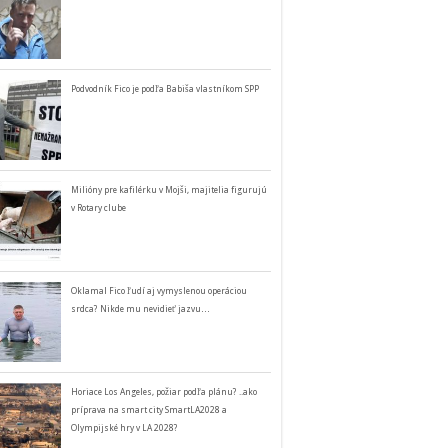
Podvodník Fico je podľa Babiša vlastníkom SPP
Milióny pre kafilérku v Mojši, majitelia figurujú
v Rotary clube
Oklamal Fico ľudí aj vymyslenou operáciou
srdca? Nikde mu nevidieť jazvu…
Horiace Los Angeles, požiar podľa plánu? ..ako
príprava na smart city SmartLA2028 a
Olympijské hry v LA 2028?