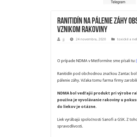
Ranitidín na pálenie záhy ob
vznikom rakoviny
jj
24 novembra, 2020
toxické a ne
O prípade NDMA v Metformíne sme písali tu:
Ranitidín pod obchodnou značkou Zantac bol
pálenie záhy. Vďaka tomu farma firmy zarobili
NDMA bol vedľajši produkt pri výrobe ra
používa je vyvolávanie rakoviny u pokus
do liekov je otázne.
Liek vyrábajú spoločnosti Sanofi a GSK. Z to
spravodlivosti.