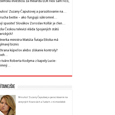
limskú investíciu za miliardu EUR rieši sám Fico,
ulosť Zuzany Čaputovej a parazitovanie na…
rucha beštie – ako fungujú súkromné…
ý spasiteľ Slovákov Zoroslav Kollár je člen…
tila Českou televizi vláda Spojených států
erických?
tnerka ministra Matúša Šutaja Eštoka má
jímavý biznis
hrana kúpeľov alebo získanie kontroly?
íbeh…
 tváre Roberta Kodyma z kapely Lucie-
rimný…
ítanejšie
Minulosť Zuzany Čaputovej a parazitovanie na
verejných financiách a ľudoch z mimovládok