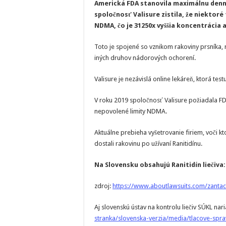
Americká FDA stanovila maximálnu den
spoločnosť Valisure zistila, že niektor
NDMA, čo je 31250x vyššia koncentrácia
Toto je spojené so vznikom rakoviny prsníka,
iných druhov nádorových ochorení.
Valisure je nezávislá online lekáreň, ktorá tes
V roku 2019 spoločnosť Valisure požiadala FD
nepovolené limity NDMA.
Aktuálne prebieha vyšetrovanie firiem, voči kt
dostali rakovinu po užívaní Ranitidínu.
Na Slovensku obsahujú Ranitidín liečiva:
zdroj:
https://www.aboutlawsuits.com/zantac
Aj slovenskú ústav na kontrolu liečiv SÚKL naria
stranka/slovenska-verzia/media/tlacove-spra