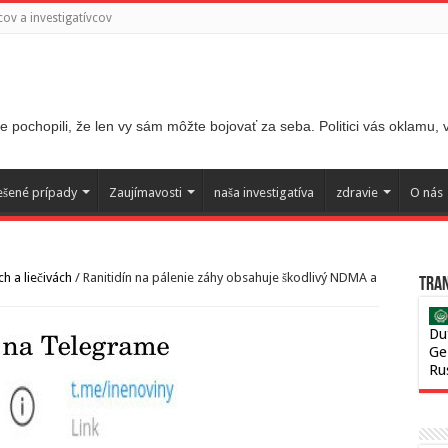
ov a investigatívcov
 pochopili, že len vy sám môžte bojovať za seba. Politici vás oklamu,
ešené prípady
Zaujímavosti
naša investigatíva
zdravie
O nás
h a liečivách
/
Ranitidín na pálenie záhy obsahuje škodlivý NDMA a
Tran
Du
Ge
Ru