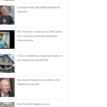
SLOVENSKÝ HOKEJ: MILIÓNOVÉ PODVODY NA
ÚKOR DETÍ
Mimi Šramová – 2x očkovaná na COVID, volička
Kisku, Čaputovej, kamarátka Vašáryovej a
Schwarzenberga
V Česku z fotovoltaiky a lítiovej batérie vybuchol
dom, škoda takmer 300 000 EUR
Nový spasiteľ Slovákov Zoroslav Kollár je člen
slobodomurárskej lóže
Kto je Peter Kotlár (pôvodná verzia)