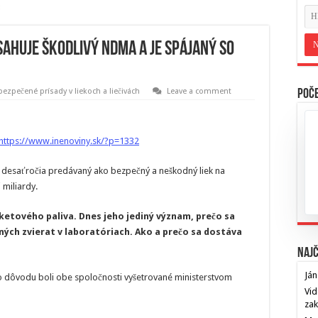
sahuje škodlivý NDMA a je spájaný so
bezpečené prísady v liekoch a liečivách
Leave a comment
Poče
https://www.inenoviny.sk/?p=1332
 desaťročia predávaný ako bezpečný a neškodný liek na
 miliardy.
ketového paliva. Dnes jeho jediný význam, prečo sa
ných zvierat v laboratóriach. Ako a prečo sa dostáva
Najč
Ján
ho dôvodu boli obe spoločnosti vyšetrované ministerstvom
Vid
za