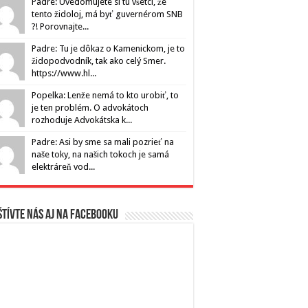
Padre: Uvedomujete si tu všetci, že
tento židoloj, má byť guvernérom SNB
?! Porovnajte...
Padre: Tu je dôkaz o Kamenickom, je to
židopodvodník, tak ako celý Smer.
https://www.hl...
Popelka: Lenže nemá to kto urobiť, to
je ten problém. O advokátoch
rozhoduje Advokátska k...
Padre: Asi by sme sa mali pozrieť na
naše toky, na našich tokoch je samá
elektráreň vod...
tívte nás aj na Facebooku