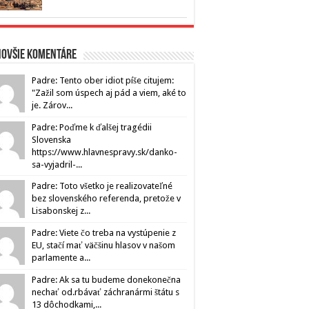
novšie komentáre
Padre: Tento ober idiot píše citujem:
"Zažil som úspech aj pád a viem, aké to
je. Zárov...
Padre: Poďme k ďalšej tragédii
Slovenska
https://www.hlavnespravy.sk/danko-
sa-vyjadril-...
Padre: Toto všetko je realizovateľné
bez slovenského referenda, pretože v
Lisabonskej z...
Padre: Viete čo treba na vystúpenie z
EU, stačí mať väčšinu hlasov v našom
parlamente a...
Padre: Ak sa tu budeme donekonečna
nechať od.rbávať záchranármi štátu s
13 dôchodkami,...