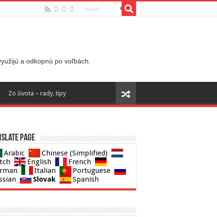
 využijú a odkopnú po voľbách.
Zo života – rady, tipy
slate page
Arabic
Chinese (Simplified)
tch
English
French
rman
Italian
Portuguese
Slovak
ssian
Spanish