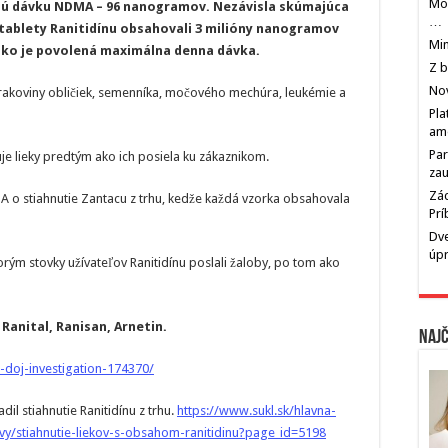
Mos
nú dávku NDMA – 96 nanogramov. Nezávisla skúmajúca
…
é tablety Ranitidínu obsahovali 3 milióny nanogramov
Min
 ako je povolená maximálna denna dávka.
Z b
Nov
 rakoviny obličiek, semenníka, močového mechúra, leukémie a
Pla
am
Par
tuje lieky predtým ako ich posiela ku zákaznikom.
zau
Zác
A o stiahnutie Zantacu z trhu, kedže každá vzorka obsahovala
Pr
Dve
úp
orým stovky užívateľov Ranitidínu poslali žaloby, po tom ako
 Ranital, Ranisan, Arnetin.
Najč
-doj-investigation-174370/
dil stiahnutie Ranitidínu z trhu.
https://www.sukl.sk/hlavna-
vy/stiahnutie-liekov-s-obsahom-ranitidinu?page_id=5198