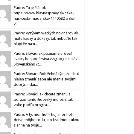
Padre: Tu je článok
https://www.hlavnespravy.sk/caka-
nas-cesta-madarska/4440582 o čom
v...
Padre: Vyzývam všetkých novinárov ak
máte kauzy a dôkazy, tak nebuďte tak
hlúpi že na n...
Padre: Slováci ak poznáme úroveň
kvality hospodárstva /vygooglite si/ za
Slovenského št...
Padre: Slováci, Boh žehná tým, čo chcú
nielen zmeniť seba ale menia svojimi
dobrými sku...
Padre: Slováci, ak chcete zmenu a
poraziť tento židovský moloch, tak
volte podľa progra...
Padre: A ty, mor ho! – hoj, mor ho!
detvo môjho rodu, kto kradmou rukou
siahne na tvoju...