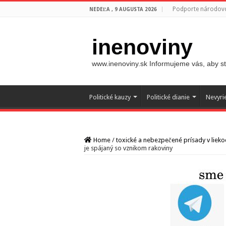
Podporte národovc
NEDEĽA , 9 AUGUSTA 2026
inenoviny
www.inenoviny.sk Informujeme vás, aby ste
Politické kauzy
Politické dianie
Nevyri
Home
/
toxické a nebezpečené prísady v liekoc
je spájaný so vznikom rakoviny