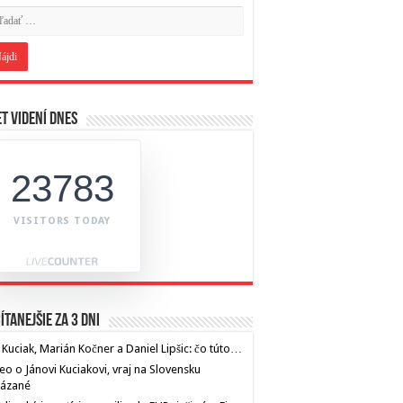
t videní dnes
23783
VISITORS TODAY
ítanejšie za 3 dni
 Kuciak, Marián Kočner a Daniel Lipšic: čo túto…
eo o Jánovi Kuciakovi, vraj na Slovensku
kázané