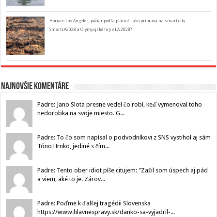
Horiace Los Angeles, požiar podľa plánu? ..ako príprava na smart city
SmartLA2028 a Olympijské hry v LA 2028?
Najnovšie komentáre
Padre: Jano Slota presne vedel čo robí, keď vymenoval toho
nedorobka na svoje miesto. G...
Padre: To čo som napísal o podvodníkovi z SNS vystihol aj sám
Tóno Hrnko, jediné s čím...
Padre: Tento ober idiot píše citujem: "Zažil som úspech aj pád
a viem, aké to je. Zárov...
Padre: Poďme k ďalšej tragédii Slovenska
https://www.hlavnespravy.sk/danko-sa-vyjadril-...