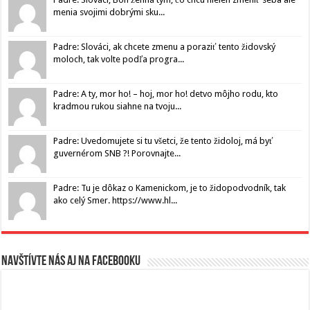
menia svojimi dobrými sku...
Padre: Slováci, ak chcete zmenu a poraziť tento židovský
moloch, tak volte podľa progra...
Padre: A ty, mor ho! – hoj, mor ho! detvo môjho rodu, kto
kradmou rukou siahne na tvoju...
Padre: Uvedomujete si tu všetci, že tento židoloj, má byť
guvernérom SNB ?! Porovnajte...
Padre: Tu je dôkaz o Kamenickom, je to židopodvodník, tak
ako celý Smer. https://www.hl...
Navštívte nás aj na Facebooku