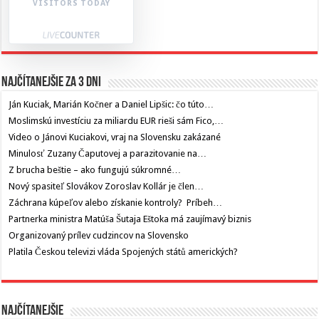
VISITORS TODAY
Najčítanejšie za 3 dni
Ján Kuciak, Marián Kočner a Daniel Lipšic: čo túto…
Moslimskú investíciu za miliardu EUR rieši sám Fico,…
Video o Jánovi Kuciakovi, vraj na Slovensku zakázané
Minulosť Zuzany Čaputovej a parazitovanie na…
Z brucha beštie – ako fungujú súkromné…
Nový spasiteľ Slovákov Zoroslav Kollár je člen…
Záchrana kúpeľov alebo získanie kontroly? Príbeh…
Partnerka ministra Matúša Šutaja Eštoka má zaujímavý biznis
Organizovaný prílev cudzincov na Slovensko
Platila Českou televizi vláda Spojených států amerických?
Najčítanejšie