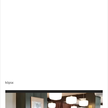
kópia:
Video
prehrávač