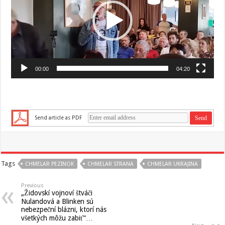
00:00
04:20
Send article as PDF
Tags
CHMELAR PEZINOK
CHMELAR STRANA
CHMELAR UKRAJINA
Previous
„Židovskí vojnoví štváči
Nulandová a Blinken sú
nebezpeční blázni, ktorí nás
všetkých môžu zabiť“…