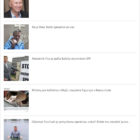
Kto je Peter Kotlár (pôvodná verzia)
Podvodník Fico je podľa Babiša vlastníkom SPP
Milióny pre kafilérku v Mojši, majitelia figurujú v Rotary clube
Oklamal Fico ľudí aj vymyslenou operáciou srdca? Nikde mu nevidieť jazvu…