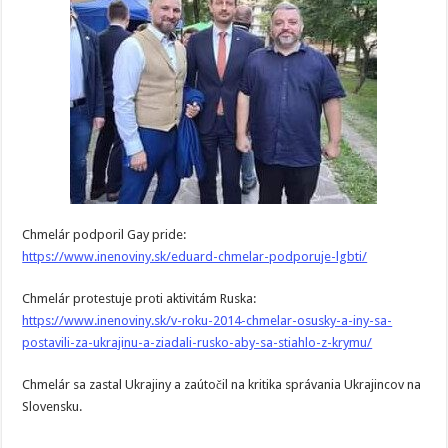
Chmelár podporil Gay pride:
https://www.inenoviny.sk/eduard-chmelar-podporuje-lgbti/
Chmelár protestuje proti aktivitám Ruska:
https://www.inenoviny.sk/v-roku-2014-chmelar-osusky-a-iny-sa-
postavili-za-ukrajinu-a-ziadali-rusko-aby-sa-stiahlo-z-krymu/
Chmelár sa zastal Ukrajiny a zaútočil na kritika správania Ukrajincov na
Slovensku.