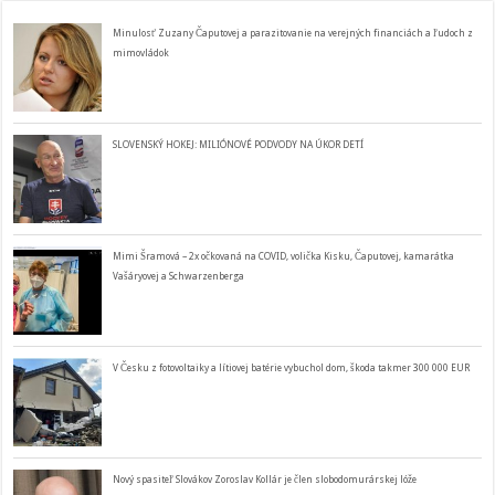
Minulosť Zuzany Čaputovej a parazitovanie na verejných financiách a ľudoch z
mimovládok
SLOVENSKÝ HOKEJ: MILIÓNOVÉ PODVODY NA ÚKOR DETÍ
Mimi Šramová – 2x očkovaná na COVID, volička Kisku, Čaputovej, kamarátka
Vašáryovej a Schwarzenberga
V Česku z fotovoltaiky a lítiovej batérie vybuchol dom, škoda takmer 300 000 EUR
Nový spasiteľ Slovákov Zoroslav Kollár je člen slobodomurárskej lóže