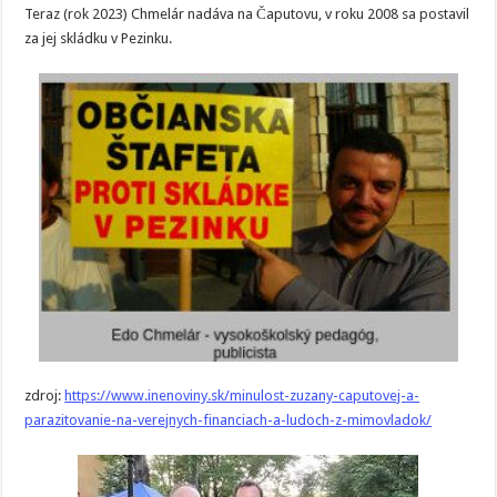
Teraz (rok 2023) Chmelár nadáva na Čaputovu, v roku 2008 sa postavil
za jej skládku v Pezinku.
zdroj:
https://www.inenoviny.sk/minulost-zuzany-caputovej-a-
parazitovanie-na-verejnych-financiach-a-ludoch-z-mimovladok/