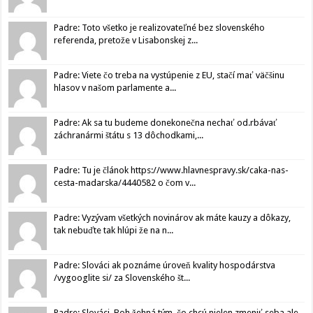
Padre: Toto všetko je realizovateľné bez slovenského
referenda, pretože v Lisabonskej z...
Padre: Viete čo treba na vystúpenie z EU, stačí mať väčšinu
hlasov v našom parlamente a...
Padre: Ak sa tu budeme donekonečna nechať od.rbávať
záchranármi štátu s 13 dôchodkami,...
Padre: Tu je článok https://www.hlavnespravy.sk/caka-nas-
cesta-madarska/4440582 o čom v...
Padre: Vyzývam všetkých novinárov ak máte kauzy a dôkazy,
tak nebuďte tak hlúpi že na n...
Padre: Slováci ak poznáme úroveň kvality hospodárstva
/vygooglite si/ za Slovenského št...
Padre: Slováci, Boh žehná tým, čo chcú nielen zmeniť seba ale