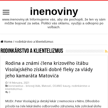
inenoviny
www.inenoviny.sk Informujeme vás, aby ste pochopili, že len vy sám
môžte bojovať za seba. Politici vás oklamu, využijú a odkopnú po
voľbách.
Home
/
rodinkárstvo a klientelizmus
rodinkárstvo a klientelizmus
Rodina a známi člena krizového štábu
Visolajského získali dobré fleky za vlády
jeho kamaráta Matoviča
14 februára, 2021
koronavírus - krízový štáb
,
Matovič, OĽANO kauzy
,
rodinkárstvo a
klientelizmus
0
MUDr. Peter Visolajský je detský lekár z nemocnice v Nitre. Dlhodobo
pôsobi na čele lekárskeho odborového združenia, kde zohrával úlohu