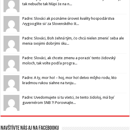
tak nebuďte tak hlúpi že na n...
Padre: Slováci ak poznáme úroveň kvality hospodárstva
/vygooglite si/ za Slovenského št...
Padre: Slováci, Boh žehná tým, čo chcú nielen zmeniť seba ale
menia svojimi dobrými sku...
Padre: Slováci, ak chcete zmenu a poraziť tento židovský
moloch, tak volte podľa progra...
Padre: A ty, mor ho! – hoj, mor ho! detvo môjho rodu, kto
kradmou rukou siahne na tvoju...
Padre: Uvedomujete si tu všetci, že tento židoloj, má byť
guvernérom SNB ?! Porovnajte...
Navštívte nás aj na Facebooku