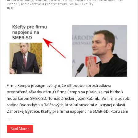
Hlas-SD kauzy
,
Matovič, OĽANO kauzy
,
politiké kauzy
,
prostislovenská
činnosť
,
rodinkárstvo a klientelizmus
,
SMER-SD kauzy
0
Firma Rempo je zaujimavá tým, že dlhodobo sprostredkúva
predražené zákazky štátu. O firme Rempo sa písalo, že má blízko k
motorkárom SMER-SD: Tomáš Drucker, Jozef Ráž ml., Vo firme pôsobi
rodina Dvoreckých a Balážových, ktorí sú susedmi v luxusnej oblasti
Záhorskej Bystrice. Kšefty pre firmu napojenú na SMER-SD, ktorú sám
…
Read More »