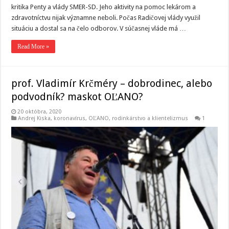
kritika Penty a vlády SMER-SD. Jeho aktivity na pomoc lekárom a
zdravotníctvu nijak významne neboli. Počas Radičovej vlády využil
situáciu a dostal sa na čelo odborov. V súčasnej vláde má …
Read More »
prof. Vladimír Krčméry – dobrodinec, alebo
podvodník? maskot OĽANO?
20 októbra, 2020
Andrej Kiska
,
koronavírus
,
OĽANO
,
rodinkárstvo a klientelizmus
1