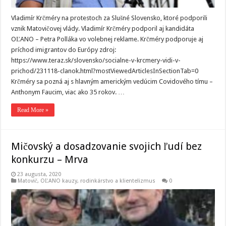
Vladimír Krčméry na protestoch za Slušné Slovensko, ktoré podporili
vznik Matovičovej vlády. Vladimír Krčméry podporil aj kandidáta
OĽANO – Petra Polláka vo volebnej reklame. Krčméry podporuje aj
príchod imigrantov do Európy zdroj:
https://www.teraz.sk/slovensko/socialne-v-krcmery-vidi-v-
prichod/231118-clanok.html?mostViewedArticlesInSectionTab=0
Krčméry sa pozná aj s hlavným americkým vedúcim Covidového tímu –
Anthonym Faucim, viac ako 35 rokov. …
Read More »
Mičovský a dosadzovanie svojich ľudí bez
konkurzu – Mrva
23 augusta, 2020
Matovič, OĽANO kauzy
,
rodinkárstvo a klientelizmus
0