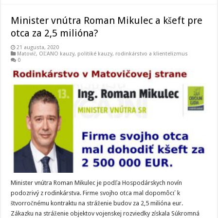
Minister vnútra Roman Mikulec a kšeft pre
otca za 2,5 milióna?
21 augusta, 2020
Matovič, OĽANO kauzy
,
politiké kauzy
,
rodinkárstvo a klientelizmus
0
Minister vnútra Roman Mikulec je podľa Hospodárskych novín
podozrivý z rodinkárstva. Firme svojho otca mal dopomôcť k
štvorročnému kontraktu na stráženie budov za 2,5 milióna eur.
Zákazku na stráženie objektov vojenskej rozviedky získala Súkromná