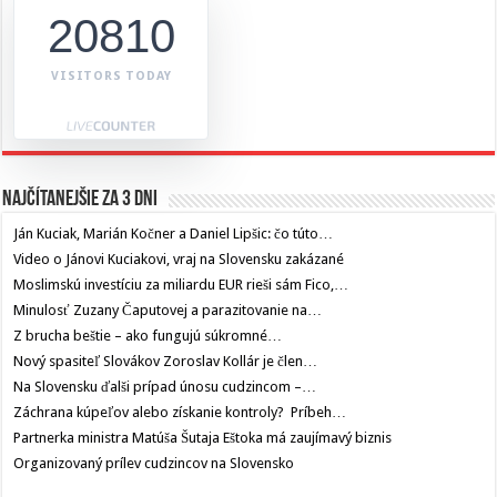
20810
VISITORS TODAY
Najčítanejšie za 3 dni
Ján Kuciak, Marián Kočner a Daniel Lipšic: čo túto…
Video o Jánovi Kuciakovi, vraj na Slovensku zakázané
Moslimskú investíciu za miliardu EUR rieši sám Fico,…
Minulosť Zuzany Čaputovej a parazitovanie na…
Z brucha beštie – ako fungujú súkromné…
Nový spasiteľ Slovákov Zoroslav Kollár je člen…
Na Slovensku ďalši prípad únosu cudzincom –…
Záchrana kúpeľov alebo získanie kontroly? Príbeh…
Partnerka ministra Matúša Šutaja Eštoka má zaujímavý biznis
Organizovaný prílev cudzincov na Slovensko