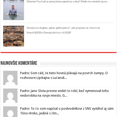
Oklamal Fico ľudí aj vymyslenou operáciou srdca? Nikde mu nevidieť jazvu…
Horiace Los Angeles, požiar podľa plánu? ..ako príprava na smart city
SmartLA2028 a Olympijské hry v LA 2028?
Najnovšie komentáre
Padre: Som rád, že tieto hovná plávajú na povrch žumpy. O
rozhovore Lipštajna s Lučansk...
Padre: Jano Slota presne vedel čo robí, keď vymenoval toho
nedorobka na svoje miesto. G...
Padre: To čo som napísal o podvodníkovi z SNS vystihol aj sám
Tóno Hrnko, jediné s čím...