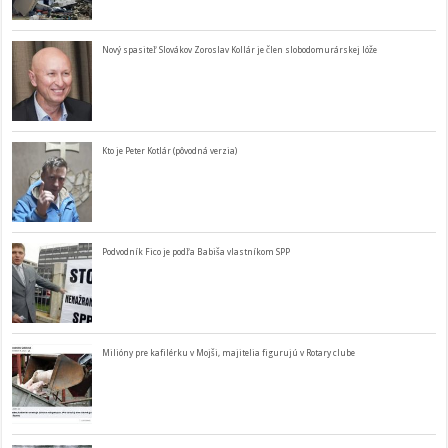
Nový spasiteľ Slovákov Zoroslav Kollár je člen slobodomurárskej lóže
Kto je Peter Kotlár (pôvodná verzia)
Podvodník Fico je podľa Babiša vlastníkom SPP
Milióny pre kafilérku v Mojši, majitelia figurujú v Rotary clube