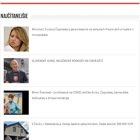
Najčítanejšie
Minulosť Zuzany Čaputovej a parazitovanie na verejných financiách a ľudoch z
mimovládok
SLOVENSKÝ HOKEJ: MILIÓNOVÉ PODVODY NA ÚKOR DETÍ
Mimi Šramová – 2x očkovaná na COVID, volička Kisku, Čaputovej, kamarátka
Vašáryovej a Schwarzenberga
V Česku z fotovoltaiky a lítiovej batérie vybuchol dom, škoda takmer 300 000 EUR