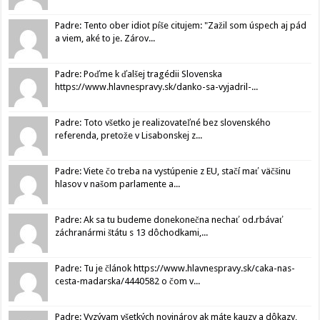
Padre: Tento ober idiot píše citujem: "Zažil som úspech aj pád
a viem, aké to je. Zárov...
Padre: Poďme k ďalšej tragédii Slovenska
https://www.hlavnespravy.sk/danko-sa-vyjadril-...
Padre: Toto všetko je realizovateľné bez slovenského
referenda, pretože v Lisabonskej z...
Padre: Viete čo treba na vystúpenie z EU, stačí mať väčšinu
hlasov v našom parlamente a...
Padre: Ak sa tu budeme donekonečna nechať od.rbávať
záchranármi štátu s 13 dôchodkami,...
Padre: Tu je článok https://www.hlavnespravy.sk/caka-nas-
cesta-madarska/4440582 o čom v...
Padre: Vyzývam všetkých novinárov ak máte kauzy a dôkazy,