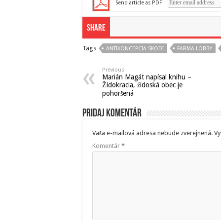
Send article as PDF
Share
Tags
ANTIKONCEPCIA SKODI
FARMA LOBBY
Previous
Marián Magát napísal knihu –
Židokracia, židoská obec je
pohoršená
Pridaj komentár
Vaša e-mailová adresa nebude zverejnená.
Vy
Komentár
*