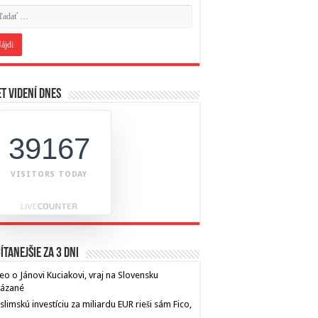
t videní dnes
39167
VISITORS TODAY
ítanejšie za 3 dni
eo o Jánovi Kuciakovi, vraj na Slovensku
kázané
limskú investíciu za miliardu EUR rieši sám Fico,