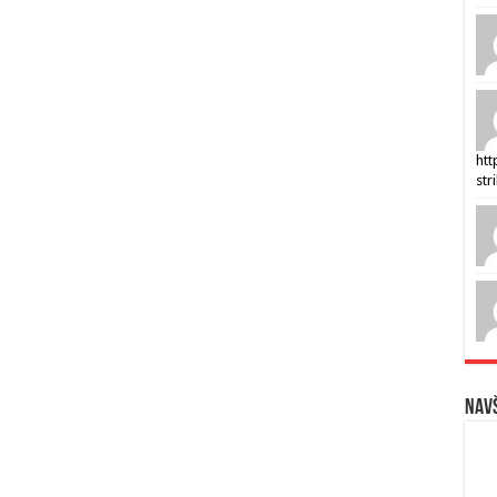
htt
str
Navš