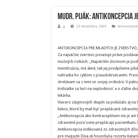
MUDr. Piják: Antikoncepcia 
jj
23 decembra, 2020
farmaceutick
ANTIKONCEPCIA PRE MLADÝCH JE ZVERSTVO
Za najväčšie zverstvo považuje práve podáva
možných rizikách: „Najväčším zločinom je po
menštruáciu, má akné, tak jej predpíšeme pilu
nahradia ho cyklom s pseudokrvácaním. Presn
stretávam sa s nimi vo svojej ordinácii. V pät
tridsiatke sa lieči na neplodnosť a o ďalšie d
lekárka.
Viacero záujmových skupín sa pokúšalo aj na
liekov, ktoré by mali byť preplácané zdravot
„Antikoncepcia ako kontraceptívum nie je ani l
zdravotné poisťovne preplácajú pacientkam, 
Antikoncepcia indikovaná zo zdravotných dô
pre magazín Diva.sk hovorkyňa rezortu Katarí