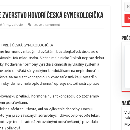
je zverstvo hovorí česká gynekologička
é firmy
,
zdravie
Leave a comment
Poče
, TVRDÍ ČESKÁ GYNEKOLOGIČKA
nie hormónov mladým dievčatám, bez akejkoľvek diskusie o
dávanie HAK mladistvým. Slečna mala niekoľkokrát nepravidelnú
lky. Podávané hormóny vyradia z činnosti jej vlastný systém a
e tieto dievčatá sú typickými kandidátkami na neplodnosť a
nástke začne s antikoncepciou, v dvadsaťosmičke ju vysadí, v
va roky ide na umelé oplodnenie,“ opisuje skutočnosti z praxe
 Slovensku pretlačiť hormonálnu antikoncepciu do zoznamov
nými poisťovňami.
Najč
iek na záchranu života, ani na vyliečenie choroby. Dnes ju
Vid
ktorým ju zo závažných zdravotných dôvodov predpíše lekár.
za
vodov je teda hradená zdravotnými poisťovňami,“ povedala
Mos
na Zollerová.
…