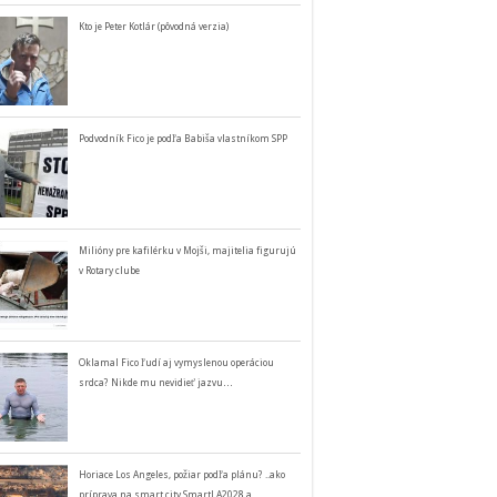
Kto je Peter Kotlár (pôvodná verzia)
Podvodník Fico je podľa Babiša vlastníkom SPP
Milióny pre kafilérku v Mojši, majitelia figurujú
v Rotary clube
Oklamal Fico ľudí aj vymyslenou operáciou
srdca? Nikde mu nevidieť jazvu…
Horiace Los Angeles, požiar podľa plánu? ..ako
príprava na smart city SmartLA2028 a