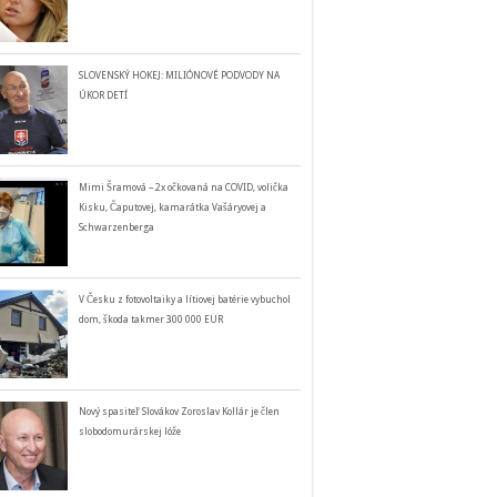
SLOVENSKÝ HOKEJ: MILIÓNOVÉ PODVODY NA
ÚKOR DETÍ
Mimi Šramová – 2x očkovaná na COVID, volička
Kisku, Čaputovej, kamarátka Vašáryovej a
Schwarzenberga
V Česku z fotovoltaiky a lítiovej batérie vybuchol
dom, škoda takmer 300 000 EUR
Nový spasiteľ Slovákov Zoroslav Kollár je člen
slobodomurárskej lóže