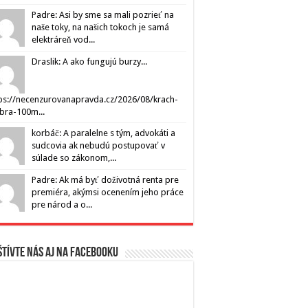
Padre: Asi by sme sa mali pozrieť na
naše toky, na našich tokoch je samá
elektráreň vod...
Draslik: A ako fungujú burzy...
ps://necenzurovanapravda.cz/2026/08/krach-
ibra-100m...
korbáč: A paralelne s tým, advokáti a
sudcovia ak nebudú postupovať v
súlade so zákonom,...
Padre: Ak má byť doživotná renta pre
premiéra, akýmsi ocenením jeho práce
pre národ a o...
tívte nás aj na Facebooku