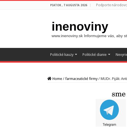
Podporte národovco
PIATOK , 7 AUGUSTA 2026
inenoviny
www.inenoviny.sk Informujeme vás, aby ste
Politické kauzy
Politické dianie
Nevyri
Home
/
farmaceutické firmy
/
MUDr. Piják: Ant