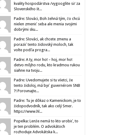
kvality hospodárstva /vygooglite si/ za
Slovenského št...
Padre: Slováci, Boh žehná tým, čo chcú
nielen zmeniť seba ale menia svojimi
dobrými sku...
Padre: Slováci, ak chcete zmenu a
poraziť tento židovský moloch, tak
volte podľa progra...
Padre: A ty, mor ho! – hoj, mor ho!
detvo môjho rodu, kto kradmou rukou
siahne na tvoju...
Padre: Uvedomujete si tu všetci, že
tento židoloj, má byť guvernérom SNB
?! Porovnajte...
Padre: Tu je dôkaz o Kamenickom, je to
židopodvodník, tak ako celý Smer.
https://www.hl...
Popelka: Lenže nemá to kto urobiť, to
je ten problém. O advokátoch
rozhoduje Advokátska k...