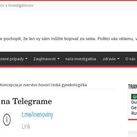
v a investigatívcov
 pochopili, že len vy sám môžte bojovať za seba. Politici vás oklamu,
ešené prípady
Zaujímavosti
naša investigatíva
zdravie
O nás
ikoncepcia je zverstvo hovorí česká gynekologička
Tran
Du
Ge
Ru