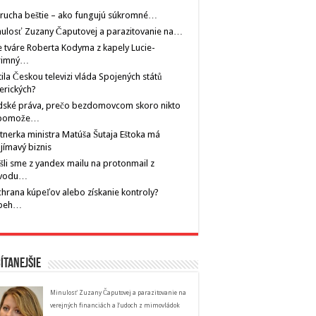
rucha beštie – ako fungujú súkromné…
ulosť Zuzany Čaputovej a parazitovanie na…
 tváre Roberta Kodyma z kapely Lucie-
rimný…
tila Českou televizi vláda Spojených států
erických?
dské práva, prečo bezdomovcom skoro nikto
pomože…
tnerka ministra Matúša Šutaja Eštoka má
jímavý biznis
šli sme z yandex mailu na protonmail z
vodu…
hrana kúpeľov alebo získanie kontroly?
íbeh…
ítanejšie
Minulosť Zuzany Čaputovej a parazitovanie na
verejných financiách a ľudoch z mimovládok