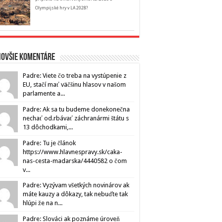
Olympijské hry v LA 2028?
novšie komentáre
Padre: Viete čo treba na vystúpenie z
EU, stačí mať väčšinu hlasov v našom
parlamente a...
Padre: Ak sa tu budeme donekonečna
nechať od.rbávať záchranármi štátu s
13 dôchodkami,...
Padre: Tu je článok
https://www.hlavnespravy.sk/caka-
nas-cesta-madarska/4440582 o čom
v...
Padre: Vyzývam všetkých novinárov ak
máte kauzy a dôkazy, tak nebuďte tak
hlúpi že na n...
Padre: Slováci ak poznáme úroveň