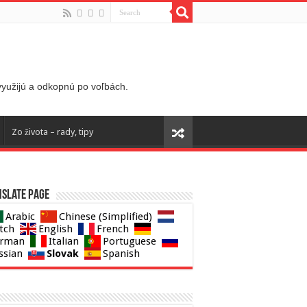
 využijú a odkopnú po voľbách.
Zo života – rady, tipy
slate page
Arabic
Chinese (Simplified)
tch
English
French
rman
Italian
Portuguese
Slovak
ssian
Spanish