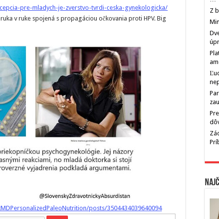
oncepcia-pre-mladych-je-zverstvo-tvrdi-ceska-gynekologicka/
Z b
 ruka v ruke spojená s propagáciou očkovania proti HPV. Big
Min
Dve
úp
Pla
am
Ľu
ne
Par
zau
Pre
dô
Zác
Pr
Najč
kMDPersonalizedPaleoNutrition/posts/3504434039640094