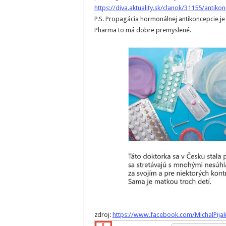
https://diva.aktuality.sk/clanok/31155/antik
P.S. Propagácia hormonálnej antikoncepcie je
Pharma to má dobre premyslené.
zdroj:
https://www.facebook.com/MichalPija