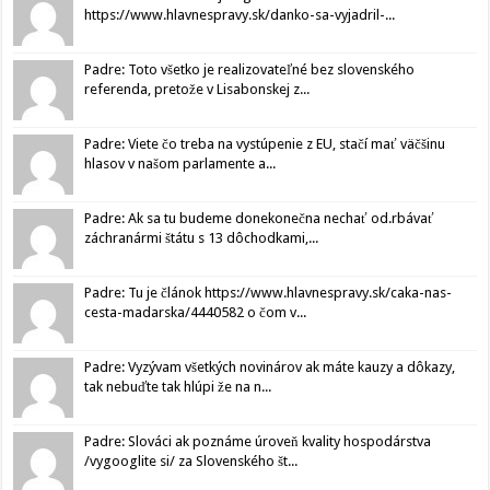
https://www.hlavnespravy.sk/danko-sa-vyjadril-...
Padre: Toto všetko je realizovateľné bez slovenského
referenda, pretože v Lisabonskej z...
Padre: Viete čo treba na vystúpenie z EU, stačí mať väčšinu
hlasov v našom parlamente a...
Padre: Ak sa tu budeme donekonečna nechať od.rbávať
záchranármi štátu s 13 dôchodkami,...
Padre: Tu je článok https://www.hlavnespravy.sk/caka-nas-
cesta-madarska/4440582 o čom v...
Padre: Vyzývam všetkých novinárov ak máte kauzy a dôkazy,
tak nebuďte tak hlúpi že na n...
Padre: Slováci ak poznáme úroveň kvality hospodárstva
/vygooglite si/ za Slovenského št...