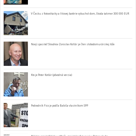
V Česku z fotovoltaiky a lítiovej batérie vybuchol dom, škoda takmer 300 000 EUR
Nový spasiteľ Slovákov Zoroslav Kollár je člen slobodomurárskej lóže
Kto je Peter Kotlár (pôvodná verzia)
Podvodník Fico je podľa Babiša vlastníkom SPP