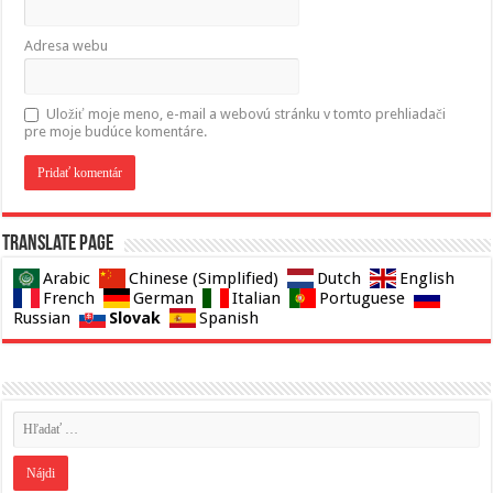
Adresa webu
Uložiť moje meno, e-mail a webovú stránku v tomto prehliadači
pre moje budúce komentáre.
Translate page
Arabic
Chinese (Simplified)
Dutch
English
French
German
Italian
Portuguese
Slovak
Russian
Spanish