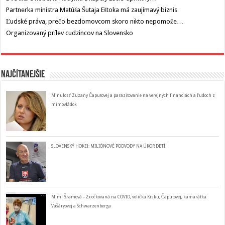
Partnerka ministra Matúša Šutaja Eštoka má zaujímavý biznis
Ľudské práva, prečo bezdomovcom skoro nikto nepomože…
Organizovaný prílev cudzincov na Slovensko
Najčítanejšie
Minulosť Zuzany Čaputovej a parazitovanie na verejných financiách a ľudoch z
mimovládok
SLOVENSKÝ HOKEJ: MILIÓNOVÉ PODVODY NA ÚKOR DETÍ
Mimi Šramová – 2x očkovaná na COVID, volička Kisku, Čaputovej, kamarátka
Vašáryovej a Schwarzenberga