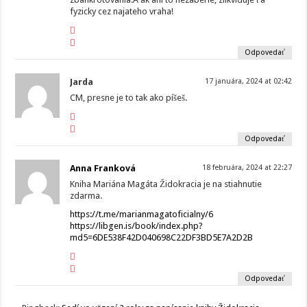
fyzicky cez najateho vraha!
Odpovedať
Jarda
17 januára, 2024 at 02:42
CM, presne je to tak ako píšeš.
Odpovedať
Anna Franková
18 februára, 2024 at 22:27
Kniha Mariána Magáta Židokracia je na stiahnutie
zdarma.
https://t.me/marianmagatoficialny/6
https://libgen.is/book/index.php?
md5=6DE538F42D040698C22DF3BD5E7A2D2B
Odpovedať