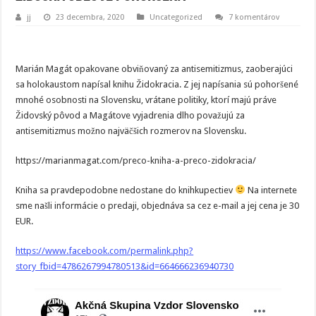
jj
23 decembra, 2020
Uncategorized
7 komentárov
Marián Magát opakovane obviňovaný za antisemitizmus, zaoberajúci
sa holokaustom napísal knihu Židokracia. Z jej napísania sú pohoršené
mnohé osobnosti na Slovensku, vrátane politiky, ktorí majú práve
Židovský pôvod a Magátove vyjadrenia dlho považujú za
antisemitizmus možno najväčšich rozmerov na Slovensku.
https://marianmagat.com/preco-kniha-a-preco-zidokracia/
Kniha sa pravdepodobne nedostane do knihkupectiev
Na internete
sme našli informácie o predaji, objednáva sa cez e-mail a jej cena je 30
EUR.
https://www.facebook.com/permalink.php?
story_fbid=4786267994780513&id=664666236940730