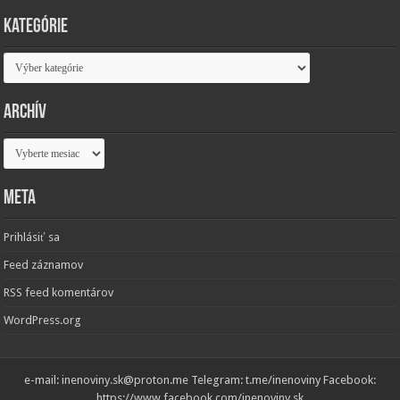
Kategórie
Kategórie
Archív
Archív
Meta
Prihlásiť sa
Feed záznamov
RSS feed komentárov
WordPress.org
e-mail: inenoviny.sk@proton.me Telegram: t.me/inenoviny Facebook:
https://www.facebook.com/inenoviny.sk