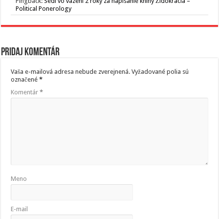
Pingback:
Sedí vo väzení 2 roky za napísanie knihy Židokracia –
Political Ponerology
Pridaj komentár
Vaša e-mailová adresa nebude zverejnená.
Vyžadované polia sú
označené
*
Komentár
*
Meno
E-mail