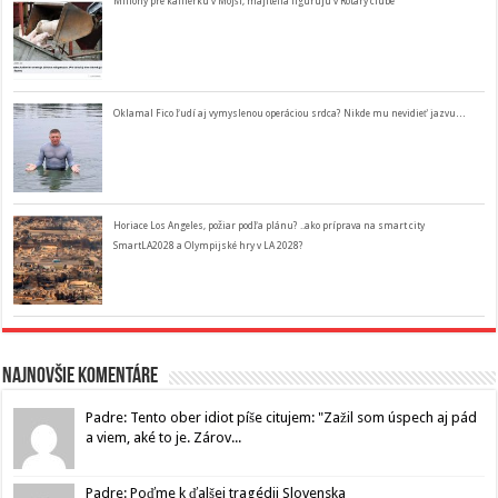
Milióny pre kafilérku v Mojši, majitelia figurujú v Rotary clube
Oklamal Fico ľudí aj vymyslenou operáciou srdca? Nikde mu nevidieť jazvu…
Horiace Los Angeles, požiar podľa plánu? ..ako príprava na smart city
SmartLA2028 a Olympijské hry v LA 2028?
Najnovšie komentáre
Padre: Tento ober idiot píše citujem: "Zažil som úspech aj pád
a viem, aké to je. Zárov...
Padre: Poďme k ďalšej tragédii Slovenska