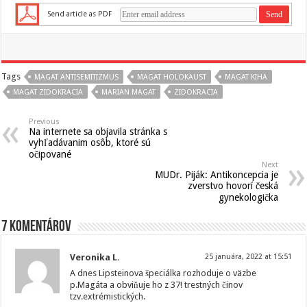
Send article as PDF
Tags
MAGAT ANTISEMITIZMUS
MAGAT HOLOKAUST
MAGAT KIHA
MAGAT ZIDOKRACIA
MARIAN MAGAT
ZIDOKRACIA
Previous
Na internete sa objavila stránka s
vyhľadávanim osôb, ktoré sú
očipované
Next
MUDr. Piják: Antikoncepcia je
zverstvo hovorí česká
gynekologička
7 komentárov
Veronika L.
25 januára, 2022 at 15:51
A dnes Lipsteinova špeciálka rozhoduje o väzbe
p.Magáta a obviňuje ho z 37! trestných činov
tzv.extrémistických.