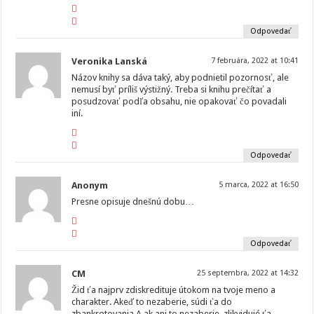
Odpovedať
Veronika Lanská
7 februára, 2022 at 10:41
Názov knihy sa dáva taký, aby podnietil pozornosť, ale
nemusí byť príliš výstižný. Treba si knihu prečítať a
posudzovať podľa obsahu, nie opakovať čo povadali
iní.
Odpovedať
Anonym
5 marca, 2022 at 16:50
Presne opisuje dnešnú dobu…
Odpovedať
CM
25 septembra, 2022 at 14:32
Žid ťa najprv zdiskredituje útokom na tvoje meno a
charakter. Akeď to nezaberie, súdi ťa do
zbankrotovania.A ak ani to nezaberie, zlikvidujé ťa