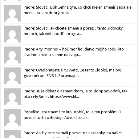
Padre: Slováci, Boh žehná tým, čo chcú nielen zmeniť seba ale
menia svojimi dobrými sku...
Padre: Slováci, ak chcete zmenu a poraziť tento židovský
moloch, tak volte podľa progra...
Padre: A ty, mor ho! – hoj, mor ho! detvo môjho rodu, kto
kradmou rukou siahne na tvoju...
Padre: Uvedomujete si tu všetci, že tento židoloj, má byť
guvernérom SNB ?! Porovnajte...
Padre: Tu je dôkaz o Kamenickom, je to židopodvodník, tak
ako celý Smer. https://www.hl...
Popelka: Lenže nemá to kto urobiť, to je ten problém. O
advokátoch rozhoduje Advokátska k...
Padre: Asi by sme sa mali pozrieť na naše toky, na našich