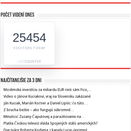
Počet videní dnes
25454
VISITORS TODAY
Najčítanejšie za 3 dni
Moslimskú investíciu za miliardu EUR rieši sám Fico,…
Video o Jánovi Kuciakovi, vraj na Slovensku zakázané
Ján Kuciak, Marián Kočner a Daniel Lipšic: čo túto…
Z brucha beštie – ako fungujú súkromné…
Minulosť Zuzany Čaputovej a parazitovanie na…
Platila Českou televizi vláda Spojených států amerických?
Dve tváre Roberta Kodyma z kapely Lucie-úprimný…