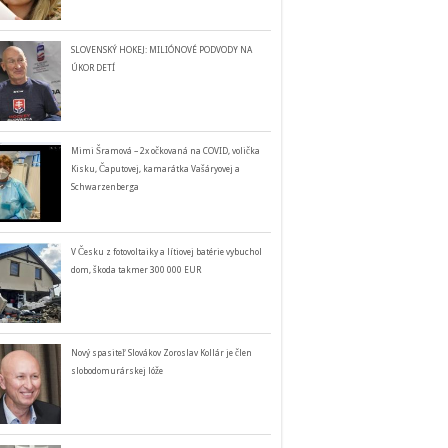
SLOVENSKÝ HOKEJ: MILIÓNOVÉ PODVODY NA
ÚKOR DETÍ
Mimi Šramová – 2x očkovaná na COVID, volička
Kisku, Čaputovej, kamarátka Vašáryovej a
Schwarzenberga
V Česku z fotovoltaiky a lítiovej batérie vybuchol
dom, škoda takmer 300 000 EUR
Nový spasiteľ Slovákov Zoroslav Kollár je člen
slobodomurárskej lóže