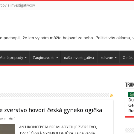
ov a investigatívcov
 pochopili, že len vy sám môžte bojovať za seba. Politici vás oklamu,
ešené prípady
Zaujímavosti
naša investigatíva
zdravie
O nás
Tran
Du
Ge
e zverstvo hovorí česká gynekologička
Ru
avie
0
ANTIKONCEPCIA PRE MLADÝCH JE ZVERSTVO,
TVRDÍ ČESKÁ GYNEKOLOGIČKA Za najväčšie