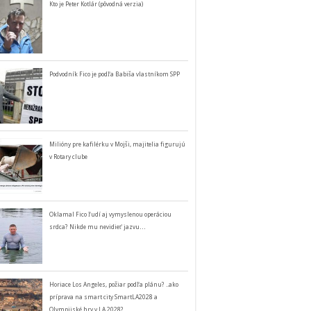
Kto je Peter Kotlár (pôvodná verzia)
Podvodník Fico je podľa Babiša vlastníkom SPP
Milióny pre kafilérku v Mojši, majitelia figurujú
v Rotary clube
Oklamal Fico ľudí aj vymyslenou operáciou
srdca? Nikde mu nevidieť jazvu…
Horiace Los Angeles, požiar podľa plánu? ..ako
príprava na smart city SmartLA2028 a
Olympijské hry v LA 2028?