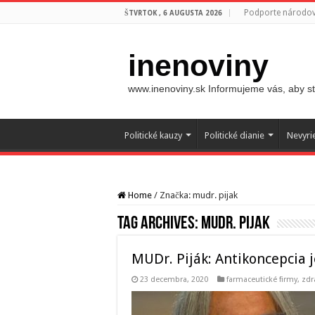
Podporte národovc
ŠTVRTOK , 6 AUGUSTA 2026
inenoviny
www.inenoviny.sk Informujeme vás, aby ste
Politické kauzy
Politické dianie
Nevyri
Home
/
Značka:
mudr. pijak
Tag Archives:
mudr. pijak
MUDr. Piják: Antikoncepcia j
23 decembra, 2020
farmaceutické firmy
,
zdr