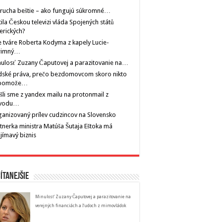
rucha beštie – ako fungujú súkromné…
tila Českou televizi vláda Spojených států
erických?
 tváre Roberta Kodyma z kapely Lucie-
rimný…
ulosť Zuzany Čaputovej a parazitovanie na…
dské práva, prečo bezdomovcom skoro nikto
pomože…
šli sme z yandex mailu na protonmail z
vodu…
anizovaný prílev cudzincov na Slovensko
tnerka ministra Matúša Šutaja Eštoka má
jímavý biznis
ítanejšie
Minulosť Zuzany Čaputovej a parazitovanie na
verejných financiách a ľudoch z mimovládok