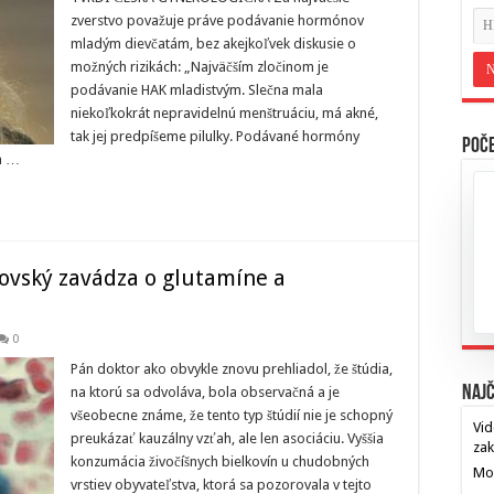
zverstvo považuje práve podávanie hormónov
mladým dievčatám, bez akejkoľvek diskusie o
možných rizikách: „Najväčším zločinom je
podávanie HAK mladistvým. Slečna mala
niekoľkokrát nepravidelnú menštruáciu, má akné,
tak jej predpíšeme pilulky. Podávané hormóny
Poče
ia …
ovský zavádza o glutamíne a
0
Pán doktor ako obvykle znovu prehliadol, že štúdia,
Najč
na ktorú sa odvoláva, bola observačná a je
všeobecne známe, že tento typ štúdií nie je schopný
Vid
preukázať kauzálny vzťah, ale len asociáciu. Vyššia
za
konzumácia živočíšnych bielkovín u chudobných
Mos
vrstiev obyvateľstva, ktorá sa pozorovala v tejto
…