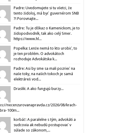
Padre: Uvedomujete si tu všetci, že
tento židoloj, má byť guvernérom SNB
?! Porovnajte...
Padre: Tu je dôkaz o Kamenickom, je to
židopodvodník, tak ako celý Smer.
https://www.hl...
Popelka: Lenže nemá to kto urobiť, to
je ten problém. O advokátoch
rozhoduje Advokátska k...
Padre: Asi by sme sa mali pozrieť na
naše toky, na našich tokoch je samá
elektráreň vod...
Draslik: A ako fungujú burzy...
ps://necenzurovanapravda.cz/2026/08/krach-
ibra-100m...
korbáč: A paralelne s tým, advokáti a
sudcovia ak nebudú postupovať v
súlade so zákonom,...