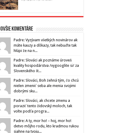
novšie komentáre
Padre: Vyzývam všetkých novinárov ak
máte kauzy a dôkazy, tak nebuďte tak
hlúpi že na n...
Padre: Slováci ak poznáme úroveň
kvality hospodárstva /vygooglite si/ za
Slovenského št...
Padre: Slováci, Boh žehná tým, čo chcú
nielen zmeniť seba ale menia svojimi
dobrými sku...
Padre: Slováci, ak chcete zmenu a
poraziť tento židovský moloch, tak
volte podľa progra...
Padre: A ty, mor ho! – hoj, mor ho!
detvo môjho rodu, kto kradmou rukou
siahne na tvoju...