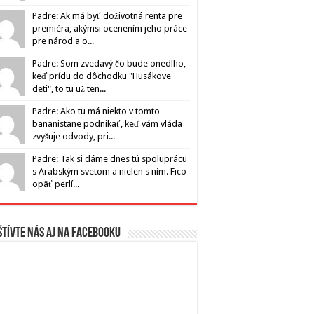
Padre: Ak má byť doživotná renta pre
premiéra, akýmsi ocenením jeho práce
pre národ a o...
Padre: Som zvedavý čo bude onedlho,
keď prídu do dôchodku "Husákove
deti", to tu už ten...
Padre: Ako tu má niekto v tomto
bananistane podnikať, keď vám vláda
zvyšuje odvody, pri...
Padre: Tak si dáme dnes tú spoluprácu
s Arabským svetom a nielen s ním. Fico
opäť perlí...
tívte nás aj na Facebooku