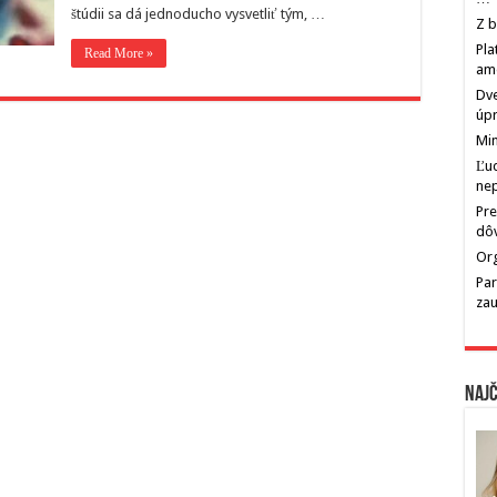
štúdii sa dá jednoducho vysvetliť tým, …
Z b
Pla
Read More »
am
Dve
úp
Min
Ľu
ne
Pre
dô
Org
Par
zau
Najč