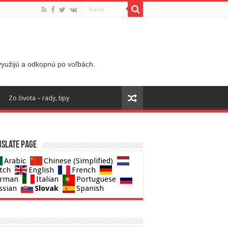
 využijú a odkopnú po voľbách.
Zo života – rady, tipy
slate page
Arabic
Chinese (Simplified)
tch
English
French
rman
Italian
Portuguese
Slovak
ssian
Spanish