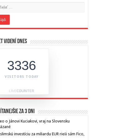
t videní dnes
3336
VISITORS TODAY
ítanejšie za 3 dni
eo o Jánovi Kuciakovi, vraj na Slovensku
kázané
limskú investíciu za miliardu EUR rieši sám Fico,