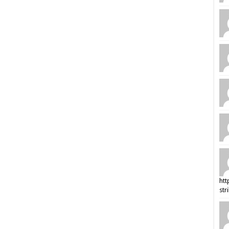
htt
str