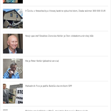
V Česku z fotovoltaiky a lítiovej batérie vybuchol dom, škoda takmer 300 000 EUR
Nový spasiteľ Slovákov Zoroslav Kollár je člen slobodomurárskej lóže
Kto je Peter Kotlár (pôvodná verzia)
Podvodník Fico je podľa Babiša vlastníkom SPP
Milióny pre kafilérku v Mojši, majitelia figurujú v Rotary clube