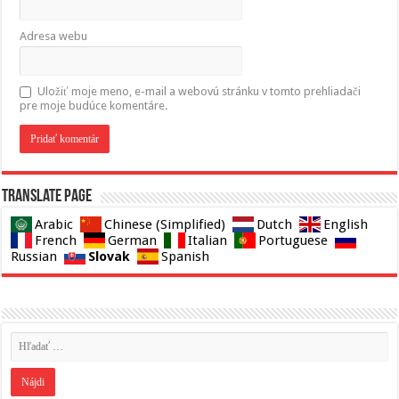
Adresa webu
Uložiť moje meno, e-mail a webovú stránku v tomto prehliadači
pre moje budúce komentáre.
Translate page
Arabic
Chinese (Simplified)
Dutch
English
French
German
Italian
Portuguese
Slovak
Russian
Spanish