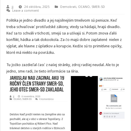
jj
24 októbra, 2025
Demokrati
,
OĽANO
,
SMER-SD
Leave a comment
Politika je jedno divadlo a jej najsilnejšim tmelivom sú peniaze. Keď
treba schvaľovať protiľudské zákony, vtedy sa hádajú, hrajú divadlo.
Keď sa to schváli v tichosti, smejú sa a užívajú si. Potom znova ďalši
konflikt, hádka a tak dokookola. Za čo majú dobre zaplatené nielen z
výplat, ale hlavne z úplatkov a korupcie. Kedže sú to primitívne opičky,
ktoré má niekto na povrázku.
Tu Jožko zazdieľal časť z našej stránky, zdroj radšej neudal. Ale to je
jedno, sme radi, že tieto informácie sa šíria.