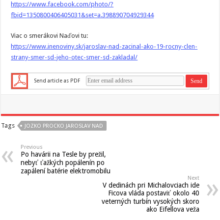
https://www.facebook.com/photo/?
fbid=1350800406405031&set=a.398890704929344
Viac o smerákovi Naďovi tu:
https://www.inenoviny.sk/jaroslav-nad-zacinal-ako-19-rocny-clen-
strany-smer-sd-jeho-otec-smer-sd-zakladal/
Send article as PDF
Tags
JOZKO PROCKO JAROSLAV NAD
Previous
Po havárii na Tesle by prežil,
nebyť ťažkých popálenín po
zapálení batérie elektromobilu
Next
V dedinách pri Michalovciach ide
Ficova vláda postaviť okolo 40
veterných turbín vysokých skoro
ako Eifellova veža