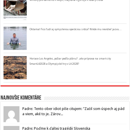
Oklamal Fico ľudí aj vymyslenou operáciou srdca? Nikde mu nevidieť jazvu…
Horiace Los Angeles, požiar podľa plánu? ..ako príprava na smart city
SmartLA2028 a Olympijské hry v LA 2028?
Najnovšie komentáre
Padre: Tento ober idiot píše citujem: "Zažil som úspech aj pád
a viem, aké to je. Zárov...
Padre: Poďme k ďalšej tragédii Slovenska