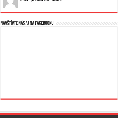
tokoch je samá elektráreň vod...
Navštívte nás aj na Facebooku