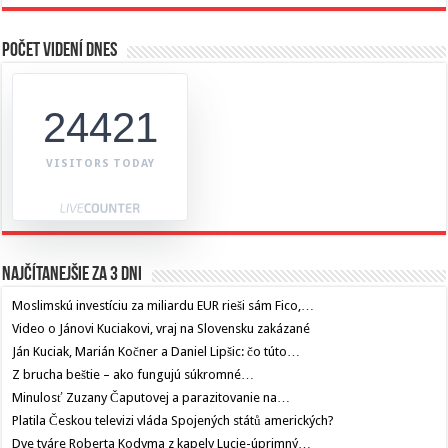
Počet videní dnes
24421
VISITORS TODAY
Najčítanejšie za 3 dni
Moslimskú investíciu za miliardu EUR rieši sám Fico,…
Video o Jánovi Kuciakovi, vraj na Slovensku zakázané
Ján Kuciak, Marián Kočner a Daniel Lipšic: čo túto…
Z brucha beštie – ako fungujú súkromné…
Minulosť Zuzany Čaputovej a parazitovanie na…
Platila Českou televizi vláda Spojených států amerických?
Dve tváre Roberta Kodyma z kapely Lucie-úprimný…