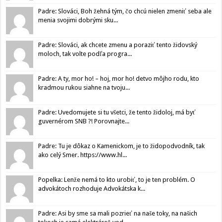
Padre: Slováci, Boh žehná tým, čo chcú nielen zmeniť seba ale
menia svojimi dobrými sku...
Padre: Slováci, ak chcete zmenu a poraziť tento židovský
moloch, tak volte podľa progra...
Padre: A ty, mor ho! – hoj, mor ho! detvo môjho rodu, kto
kradmou rukou siahne na tvoju...
Padre: Uvedomujete si tu všetci, že tento židoloj, má byť
guvernérom SNB ?! Porovnajte...
Padre: Tu je dôkaz o Kamenickom, je to židopodvodník, tak
ako celý Smer. https://www.hl...
Popelka: Lenže nemá to kto urobiť, to je ten problém. O
advokátoch rozhoduje Advokátska k...
Padre: Asi by sme sa mali pozrieť na naše toky, na našich