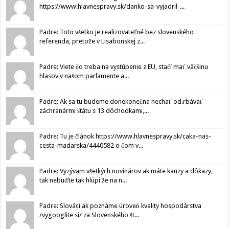
https://www.hlavnespravy.sk/danko-sa-vyjadril-...
Padre: Toto všetko je realizovateľné bez slovenského
referenda, pretože v Lisabonskej z...
Padre: Viete čo treba na vystúpenie z EU, stačí mať väčšinu
hlasov v našom parlamente a...
Padre: Ak sa tu budeme donekonečna nechať od.rbávať
záchranármi štátu s 13 dôchodkami,...
Padre: Tu je článok https://www.hlavnespravy.sk/caka-nas-
cesta-madarska/4440582 o čom v...
Padre: Vyzývam všetkých novinárov ak máte kauzy a dôkazy,
tak nebuďte tak hlúpi že na n...
Padre: Slováci ak poznáme úroveň kvality hospodárstva
/vygooglite si/ za Slovenského št...