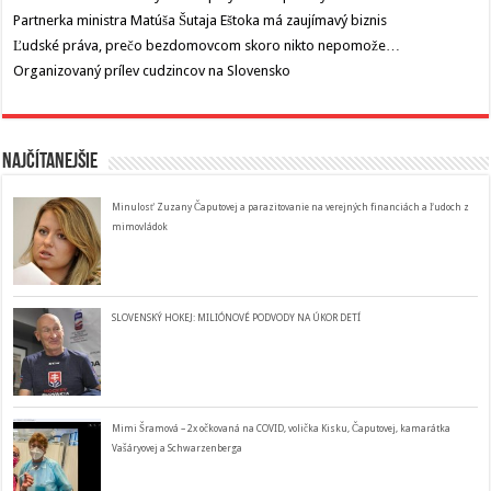
Partnerka ministra Matúša Šutaja Eštoka má zaujímavý biznis
Ľudské práva, prečo bezdomovcom skoro nikto nepomože…
Organizovaný prílev cudzincov na Slovensko
Najčítanejšie
Minulosť Zuzany Čaputovej a parazitovanie na verejných financiách a ľudoch z
mimovládok
SLOVENSKÝ HOKEJ: MILIÓNOVÉ PODVODY NA ÚKOR DETÍ
Mimi Šramová – 2x očkovaná na COVID, volička Kisku, Čaputovej, kamarátka
Vašáryovej a Schwarzenberga