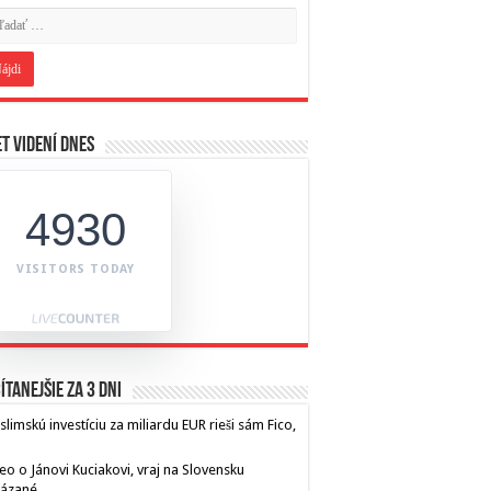
t videní dnes
4930
VISITORS TODAY
ítanejšie za 3 dni
limskú investíciu za miliardu EUR rieši sám Fico,
eo o Jánovi Kuciakovi, vraj na Slovensku
kázané