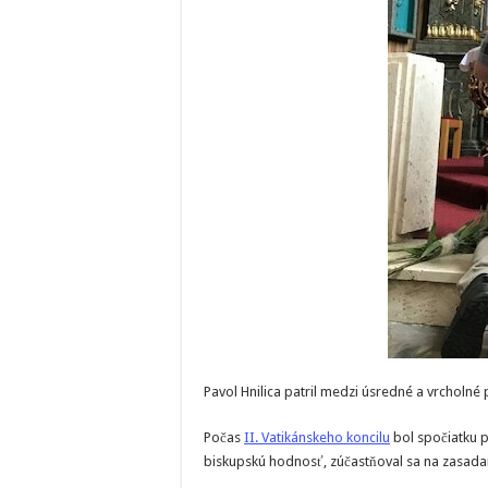
Pavol Hnilica patril medzi úsredné a vrcholné 
Počas
II. Vatikánskeho koncilu
bol spočiatku 
biskupskú hodnosť, zúčastňoval sa na zasadan