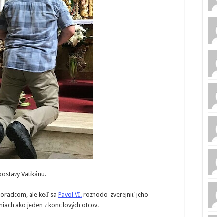
postavy Vatikánu.
poradcom, ale keď sa
Pavol VI.
rozhodol zverejniť jeho
iach ako jeden z koncilových otcov.