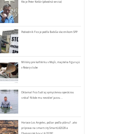
Kto je Peter Kotlár (pôvodná verzia)
Podvodník Fico je podľa Babiša vlastníkom SPP
Milióny pre kafilérku v Mojši, majitelia figurujú
v Rotary clube
Oklamal Fico ľudí aj vymyslenou operáciou
srdca? Nikde mu nevidieť jazvu…
Horiace Los Angeles, požiar podľa plánu? ..ako
príprava na smart city SmartLA2028 a
Olympijské hry v LA 2028?