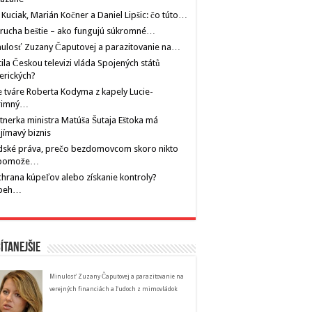
 Kuciak, Marián Kočner a Daniel Lipšic: čo túto…
rucha beštie – ako fungujú súkromné…
ulosť Zuzany Čaputovej a parazitovanie na…
tila Českou televizi vláda Spojených států
erických?
 tváre Roberta Kodyma z kapely Lucie-
rimný…
tnerka ministra Matúša Šutaja Eštoka má
jímavý biznis
dské práva, prečo bezdomovcom skoro nikto
pomože…
hrana kúpeľov alebo získanie kontroly?
íbeh…
ítanejšie
Minulosť Zuzany Čaputovej a parazitovanie na
verejných financiách a ľudoch z mimovládok