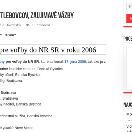
Kotlebovcov, zaujimavé väzby
aše Slovensko
1 Comment
ej strane:
Poče
Najč
Mos
…
Vid
za