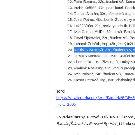
zdroj:
https://sk.wikipedia.org/wiki/Kandida%C
_roku_2006
Vo vedení strany je Jozef Sasík. Bol aj členom 
Banskej Štiavnici a Banskej Bystrici
“, tá bola s