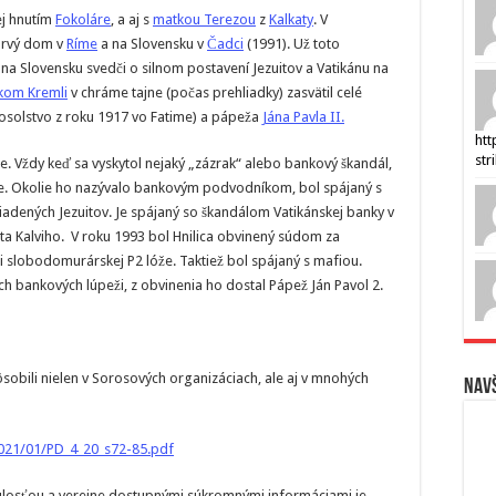
ej hnutím
Fokoláre
, a aj s
matkou Terezou
z
Kalkaty
. V
prvý dom v
Ríme
a na Slovensku v
Čadci
(1991). Už toto
na Slovensku svedči o silnom postavení Jezuitov a Vatikánu na
kom Kremli
v chráme tajne (počas prehliadky) zasvätil celé
osolstvo z roku 1917 vo Fatime) a pápeža
Jána Pavla II.
htt
str
. Vždy keď sa vyskytol nejaký „zázrak“ alebo bankový škandál,
iaze. Okolie ho nazývalo bankovým podvodníkom, bol spájaný s
iadených Jezuitov. Je spájaný so škandálom Vatikánskej banky v
a Kalviho. V roku 1993 bol Hnilica obvinený súdom za
i slobodomurárskej P2 lóže. Taktiež bol spájaný s mafiou.
ich bankových lúpeži, z obvinenia ho dostal Pápež Ján Pavol 2.
pôsobili nielen v Sorosových organizáciach, ale aj v mnohých
Navš
2021/01/PD_4_20_s72-85.pdf
ulosťou a verejne dostupnými súkromnými informáciami je