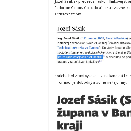
Jozef Sasík ak predseda neskôr Hlinkovej st
Fedorom Gálom. Čo je dosť kontroverzné, kedže
antisemitizmom.
Kotleba bol veľmi vysoko – 2. na kandidátke, č
informácii je slobodný a pomerne tajomný.