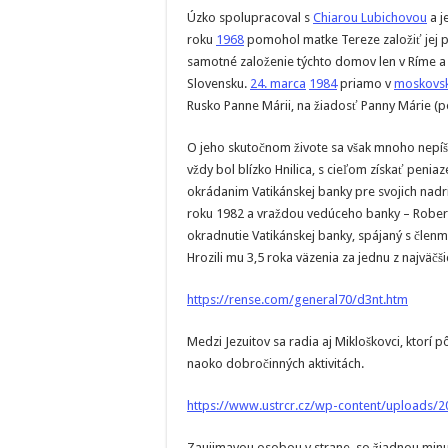
Úzko spolupracoval s
Chiarou Lubichovou
a j
roku
1968
pomohol matke Tereze založiť jej 
samotné založenie týchto domov len v Ríme a 
Slovensku.
24. marca
1984
priamo v
moskovs
Rusko Panne Márii, na žiadosť Panny Márie (p
O jeho skutočnom živote sa však mnoho nepíše
vždy bol blízko Hnilica, s cieľom získať pen
okrádanim Vatikánskej banky pre svojich nadr
roku 1982 a vraždou vedúceho banky – Robert
okradnutie Vatikánskej banky, spájaný s členm
Hrozili mu 3,5 roka väzenia za jednu z najväčš
https://rense.com/general70/d3nt.htm
Medzi Jezuitov sa radia aj Mikloškovci, ktorí 
naoko dobročinných aktivitách.
https://www.ustrcr.cz/wp-content/uploads/
Zaujimavou osobou v strane, so žiadnou min