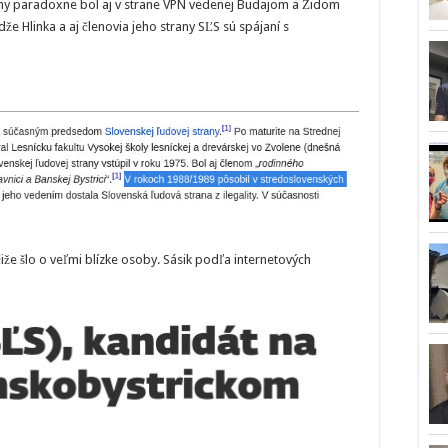
rany paradoxne bol aj v strane VPN vedenej Budajom a Židom
 Hlinka a aj členovia jeho strany SĽS sú spájaní s
iže šlo o veľmi blízke osoby. Sásik podľa internetových