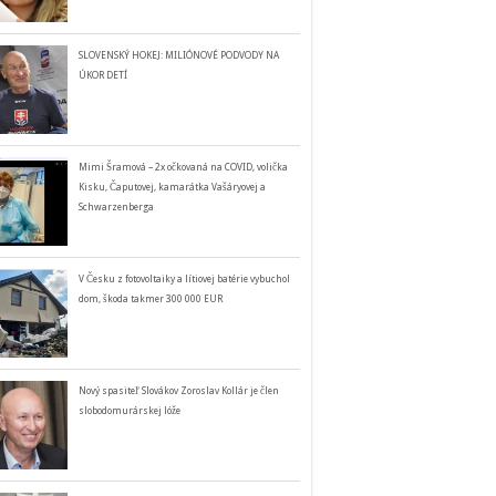
SLOVENSKÝ HOKEJ: MILIÓNOVÉ PODVODY NA
ÚKOR DETÍ
Mimi Šramová – 2x očkovaná na COVID, volička
Kisku, Čaputovej, kamarátka Vašáryovej a
Schwarzenberga
V Česku z fotovoltaiky a lítiovej batérie vybuchol
dom, škoda takmer 300 000 EUR
Nový spasiteľ Slovákov Zoroslav Kollár je člen
slobodomurárskej lóže