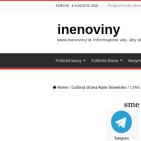
Podporte národovc
SOBOTA , 8 AUGUSTA 2026
inenoviny
www.inenoviny.sk Informujeme vás, aby ste
Politické kauzy
Politické dianie
Nevyri
Home
/
Ľudová strana Naše Slovensko
/
ĽSNS j