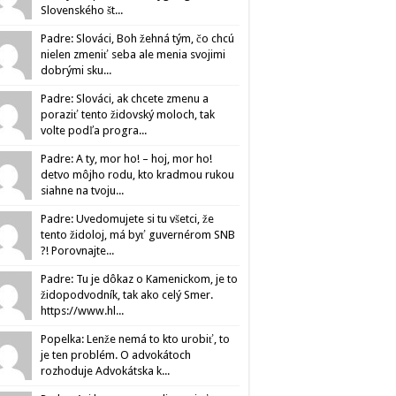
Slovenského št...
Padre: Slováci, Boh žehná tým, čo chcú
nielen zmeniť seba ale menia svojimi
dobrými sku...
Padre: Slováci, ak chcete zmenu a
poraziť tento židovský moloch, tak
volte podľa progra...
Padre: A ty, mor ho! – hoj, mor ho!
detvo môjho rodu, kto kradmou rukou
siahne na tvoju...
Padre: Uvedomujete si tu všetci, že
tento židoloj, má byť guvernérom SNB
?! Porovnajte...
Padre: Tu je dôkaz o Kamenickom, je to
židopodvodník, tak ako celý Smer.
https://www.hl...
Popelka: Lenže nemá to kto urobiť, to
je ten problém. O advokátoch
rozhoduje Advokátska k...