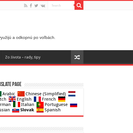
 využijú a odkopnú po voľbách.
Zo života – rady, tipy
slate page
Arabic
Chinese (Simplified)
tch
English
French
rman
Italian
Portuguese
Slovak
ssian
Spanish