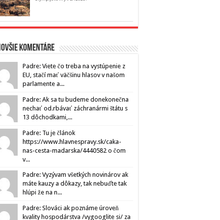
novšie komentáre
Padre: Viete čo treba na vystúpenie z
EU, stačí mať väčšinu hlasov v našom
parlamente a...
Padre: Ak sa tu budeme donekonečna
nechať od.rbávať záchranármi štátu s
13 dôchodkami,...
Padre: Tu je článok
https://www.hlavnespravy.sk/caka-
nas-cesta-madarska/4440582 o čom
v...
Padre: Vyzývam všetkých novinárov ak
máte kauzy a dôkazy, tak nebuďte tak
hlúpi že na n...
Padre: Slováci ak poznáme úroveň
kvality hospodárstva /vygooglite si/ za