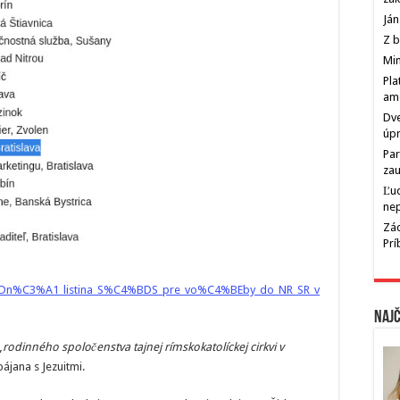
Ján
Z b
Min
Pla
am
Dve
úp
Par
zau
Ľu
ne
Zác
Pr
4%8Dn%C3%A1_listina_S%C4%BDS_pre_vo%C4%BEby_do_NR_SR_v
Najč
„
rodinného spoločenstva tajnej rímskokatolíckej cirkvi v
pájana s Jezuitmi.