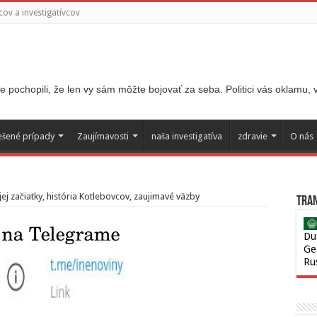
ov a investigatívcov
 pochopili, že len vy sám môžte bojovať za seba. Politici vás oklamu,
ešené prípady
Zaujímavosti
naša investigatíva
zdravie
O nás
ej začiatky, história Kotlebovcov, zaujimavé väzby
Tran
Du
Ge
Ru