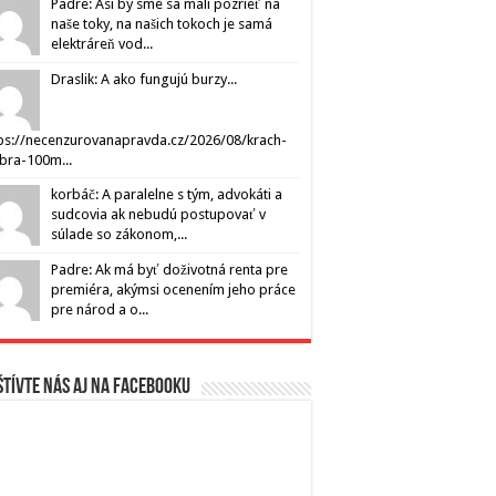
Padre: Asi by sme sa mali pozrieť na
naše toky, na našich tokoch je samá
elektráreň vod...
Draslik: A ako fungujú burzy...
ps://necenzurovanapravda.cz/2026/08/krach-
ibra-100m...
korbáč: A paralelne s tým, advokáti a
sudcovia ak nebudú postupovať v
súlade so zákonom,...
Padre: Ak má byť doživotná renta pre
premiéra, akýmsi ocenením jeho práce
pre národ a o...
tívte nás aj na Facebooku