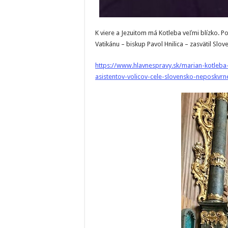
K viere a Jezuitom má Kotleba veľmi blízko. 
Vatikánu – biskup Pavol Hnilica – zasvätil Slov
https://www.hlavnespravy.sk/marian-kotleba-
asistentov-volicov-cele-slovensko-neposkv