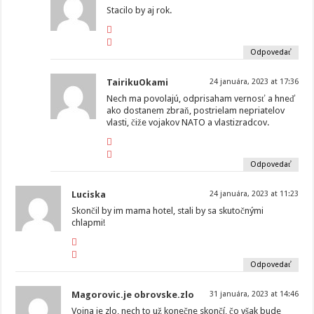
Stacilo by aj rok.
Odpovedať
TairikuOkami
24 januára, 2023 at 17:36
Nech ma povolajú, odprisaham vernosť a hneď
ako dostanem zbraň, postrielam nepriatelov
vlasti, čiže vojakov NATO a vlastizradcov.
Odpovedať
Luciska
24 januára, 2023 at 11:23
Skončil by im mama hotel, stali by sa skutočnými
chlapmi!
Odpovedať
Magorovic.je obrovske.zlo
31 januára, 2023 at 14:46
Vojna je zlo, nech to už konečne skončí, čo však bude