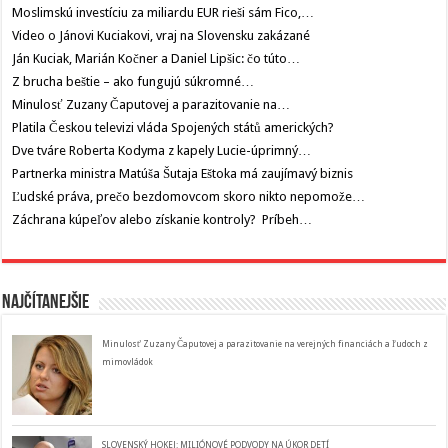
Moslimskú investíciu za miliardu EUR rieši sám Fico,…
Video o Jánovi Kuciakovi, vraj na Slovensku zakázané
Ján Kuciak, Marián Kočner a Daniel Lipšic: čo túto…
Z brucha beštie – ako fungujú súkromné…
Minulosť Zuzany Čaputovej a parazitovanie na…
Platila Českou televizi vláda Spojených států amerických?
Dve tváre Roberta Kodyma z kapely Lucie-úprimný…
Partnerka ministra Matúša Šutaja Eštoka má zaujímavý biznis
Ľudské práva, prečo bezdomovcom skoro nikto nepomože…
Záchrana kúpeľov alebo získanie kontroly? Príbeh…
Najčítanejšie
Minulosť Zuzany Čaputovej a parazitovanie na verejných financiách a ľudoch z
mimovládok
SLOVENSKÝ HOKEJ: MILIÓNOVÉ PODVODY NA ÚKOR DETÍ