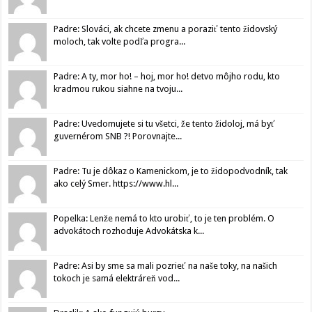
Padre: Slováci, ak chcete zmenu a poraziť tento židovský
moloch, tak volte podľa progra...
Padre: A ty, mor ho! – hoj, mor ho! detvo môjho rodu, kto
kradmou rukou siahne na tvoju...
Padre: Uvedomujete si tu všetci, že tento židoloj, má byť
guvernérom SNB ?! Porovnajte...
Padre: Tu je dôkaz o Kamenickom, je to židopodvodník, tak
ako celý Smer. https://www.hl...
Popelka: Lenže nemá to kto urobiť, to je ten problém. O
advokátoch rozhoduje Advokátska k...
Padre: Asi by sme sa mali pozrieť na naše toky, na našich
tokoch je samá elektráreň vod...