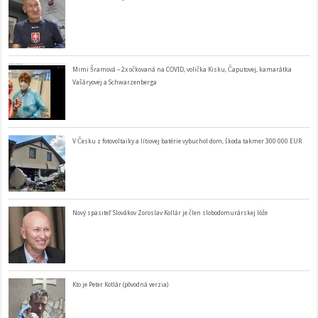
Mimi Šramová – 2x očkovaná na COVID, volička Kisku, Čaputovej, kamarátka
Vašáryovej a Schwarzenberga
V Česku z fotovoltaiky a lítiovej batérie vybuchol dom, škoda takmer 300 000 EUR
Nový spasiteľ Slovákov Zoroslav Kollár je člen slobodomurárskej lóže
Kto je Peter Kotlár (pôvodná verzia)