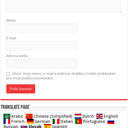
Meno
E-mail
Adresa webu
Uložiť moje meno, e-mail a webovú stránku v tomto prehliadači
pre moje budúce komentáre.
Translate page
Arabic
Chinese (Simplified)
Dutch
English
French
German
Italian
Portuguese
Slovak
Russian
Spanish