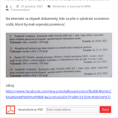
jj
23 januára, 2023
Slovensko a vojnový konflikt
5 komentárov
Na internete sa objavili dokumenty, kde sa píše o vytváraní zoznamov
osôb, ktoré by mali vojenskú povinnosť.
zdroj:
https://www.facebook.com/jana.u.michalkova/posts/pfbid0E48gnXcC
RAuRKimMPbM9JvyPMMF4ai2oytUwGjDVTPs6M133TEi9cyRJ6rFmPjETl
Send article as PDF