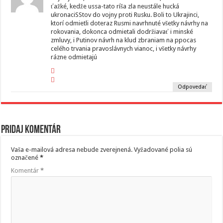
ťažké, kedže ussa-tato ríša zla neustále hucká
ukronaciSStov do vojny proti Rusku. Boli to Ukrajinci,
ktorí odmietli doteraz Rusmi navrhnuté všetky návrhy na
rokovania, dokonca odmietali dodržiavať i minské
zmluvy, i Putinov návrh na klud zbraniam na ppocas
celého trvania pravoslávnych vianoc, i všetky návrhy
rázne odmietajú
Odpovedať
Pridaj komentár
Vaša e-mailová adresa nebude zverejnená.
Vyžadované polia sú
označené
*
Komentár
*