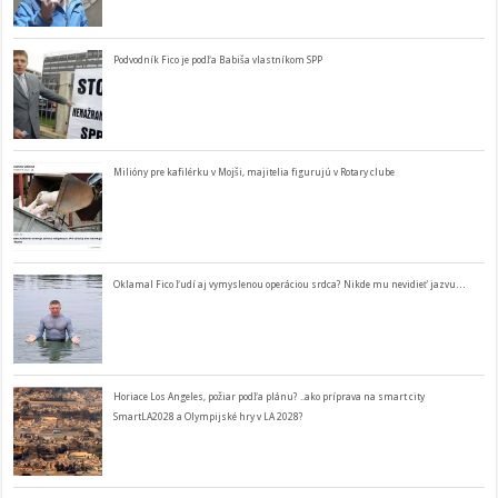
Podvodník Fico je podľa Babiša vlastníkom SPP
Milióny pre kafilérku v Mojši, majitelia figurujú v Rotary clube
Oklamal Fico ľudí aj vymyslenou operáciou srdca? Nikde mu nevidieť jazvu…
Horiace Los Angeles, požiar podľa plánu? ..ako príprava na smart city
SmartLA2028 a Olympijské hry v LA 2028?