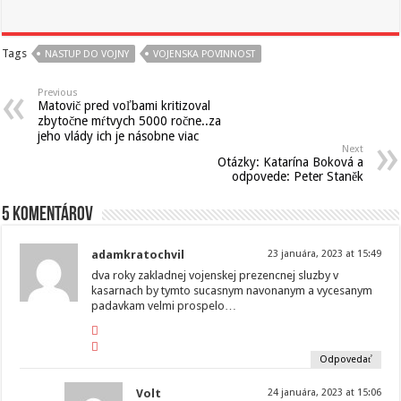
Tags
NASTUP DO VOJNY
VOJENSKA POVINNOST
Previous
Matovič pred voľbami kritizoval
zbytočne mŕtvych 5000 ročne..za
jeho vlády ich je násobne viac
Next
Otázky: Katarína Boková a
odpovede: Peter Staněk
5 komentárov
adamkratochvil
23 januára, 2023 at 15:49
dva roky zakladnej vojenskej prezencnej sluzby v
kasarnach by tymto sucasnym navonanym a vycesanym
padavkam velmi prospelo…
Odpovedať
Volt
24 januára, 2023 at 15:06