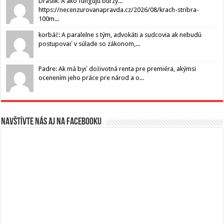
Draslik: A ako fungujú burzy...
https://necenzurovanapravda.cz/2026/08/krach-stribra-
100m...
korbáč: A paralelne s tým, advokáti a sudcovia ak nebudú
postupovať v súlade so zákonom,...
Padre: Ak má byť doživotná renta pre premiéra, akýmsi
ocenením jeho práce pre národ a o...
Navštívte nás aj na Facebooku