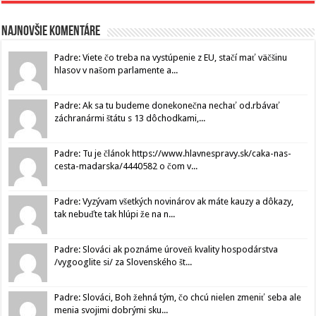
Najnovšie komentáre
Padre: Viete čo treba na vystúpenie z EU, stačí mať väčšinu
hlasov v našom parlamente a...
Padre: Ak sa tu budeme donekonečna nechať od.rbávať
záchranármi štátu s 13 dôchodkami,...
Padre: Tu je článok https://www.hlavnespravy.sk/caka-nas-
cesta-madarska/4440582 o čom v...
Padre: Vyzývam všetkých novinárov ak máte kauzy a dôkazy,
tak nebuďte tak hlúpi že na n...
Padre: Slováci ak poznáme úroveň kvality hospodárstva
/vygooglite si/ za Slovenského št...
Padre: Slováci, Boh žehná tým, čo chcú nielen zmeniť seba ale
menia svojimi dobrými sku...