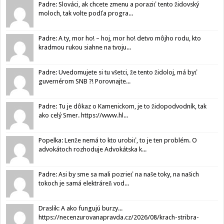
Padre: Slováci, ak chcete zmenu a poraziť tento židovský
moloch, tak volte podľa progra...
Padre: A ty, mor ho! – hoj, mor ho! detvo môjho rodu, kto
kradmou rukou siahne na tvoju...
Padre: Uvedomujete si tu všetci, že tento židoloj, má byť
guvernérom SNB ?! Porovnajte...
Padre: Tu je dôkaz o Kamenickom, je to židopodvodník, tak
ako celý Smer. https://www.hl...
Popelka: Lenže nemá to kto urobiť, to je ten problém. O
advokátoch rozhoduje Advokátska k...
Padre: Asi by sme sa mali pozrieť na naše toky, na našich
tokoch je samá elektráreň vod...
Draslik: A ako fungujú burzy...
https://necenzurovanapravda.cz/2026/08/krach-stribra-