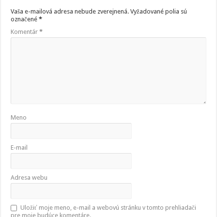
Vaša e-mailová adresa nebude zverejnená.
Vyžadované polia sú
označené
*
Komentár
*
Meno
E-mail
Adresa webu
Uložiť moje meno, e-mail a webovú stránku v tomto prehliadači
pre moje budúce komentáre.