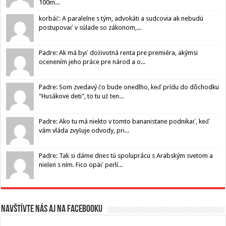
100m...
korbáč: A paralelne s tým, advokáti a sudcovia ak nebudú
postupovať v súlade so zákonom,...
Padre: Ak má byť doživotná renta pre premiéra, akýmsi
ocenením jeho práce pre národ a o...
Padre: Som zvedavý čo bude onedlho, keď prídu do dôchodku
"Husákove deti", to tu už ten...
Padre: Ako tu má niekto v tomto bananistane podnikať, keď
vám vláda zvyšuje odvody, pri...
Padre: Tak si dáme dnes tú spoluprácu s Arabským svetom a
nielen s ním. Fico opäť perlí...
Navštívte nás aj na Facebooku