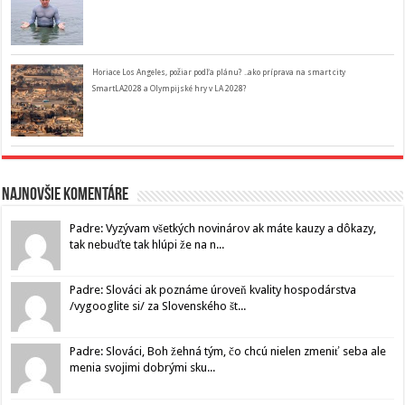
Horiace Los Angeles, požiar podľa plánu? ..ako príprava na smart city
SmartLA2028 a Olympijské hry v LA 2028?
Najnovšie komentáre
Padre: Vyzývam všetkých novinárov ak máte kauzy a dôkazy,
tak nebuďte tak hlúpi že na n...
Padre: Slováci ak poznáme úroveň kvality hospodárstva
/vygooglite si/ za Slovenského št...
Padre: Slováci, Boh žehná tým, čo chcú nielen zmeniť seba ale
menia svojimi dobrými sku...