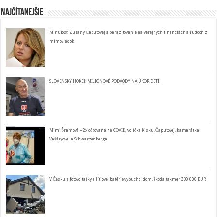
Najčítanejšie
Minulosť Zuzany Čaputovej a parazitovanie na verejných financiách a ľudoch z
mimovládok
SLOVENSKÝ HOKEJ: MILIÓNOVÉ PODVODY NA ÚKOR DETÍ
Mimi Šramová – 2x očkovaná na COVID, volička Kisku, Čaputovej, kamarátka
Vašáryovej a Schwarzenberga
V Česku z fotovoltaiky a lítiovej batérie vybuchol dom, škoda takmer 300 000 EUR