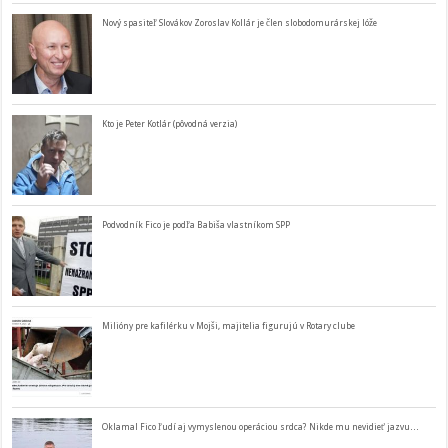
Nový spasiteľ Slovákov Zoroslav Kollár je člen slobodomurárskej lóže
Kto je Peter Kotlár (pôvodná verzia)
Podvodník Fico je podľa Babiša vlastníkom SPP
Milióny pre kafilérku v Mojši, majitelia figurujú v Rotary clube
Oklamal Fico ľudí aj vymyslenou operáciou srdca? Nikde mu nevidieť jazvu…