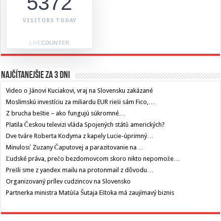
5372
VISITORS TODAY
Najčítanejšie za 3 dni
Video o Jánovi Kuciakovi, vraj na Slovensku zakázané
Moslimskú investíciu za miliardu EUR rieši sám Fico,…
Z brucha beštie – ako fungujú súkromné…
Platila Českou televizi vláda Spojených států amerických?
Dve tváre Roberta Kodyma z kapely Lucie-úprimný…
Minulosť Zuzany Čaputovej a parazitovanie na…
Ľudské práva, prečo bezdomovcom skoro nikto nepomože…
Prešli sme z yandex mailu na protonmail z dôvodu…
Organizovaný prílev cudzincov na Slovensko
Partnerka ministra Matúša Šutaja Eštoka má zaujímavý biznis