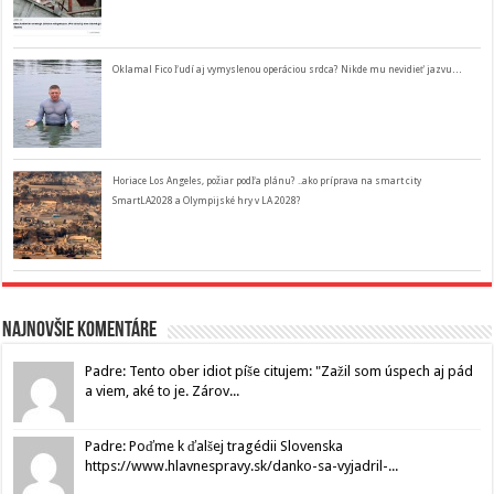
Oklamal Fico ľudí aj vymyslenou operáciou srdca? Nikde mu nevidieť jazvu…
Horiace Los Angeles, požiar podľa plánu? ..ako príprava na smart city
SmartLA2028 a Olympijské hry v LA 2028?
Najnovšie komentáre
Padre: Tento ober idiot píše citujem: "Zažil som úspech aj pád
a viem, aké to je. Zárov...
Padre: Poďme k ďalšej tragédii Slovenska
https://www.hlavnespravy.sk/danko-sa-vyjadril-...