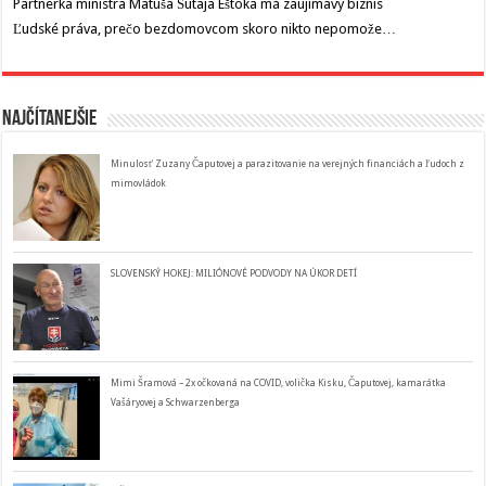
Partnerka ministra Matúša Šutaja Eštoka má zaujímavý biznis
Ľudské práva, prečo bezdomovcom skoro nikto nepomože…
Najčítanejšie
Minulosť Zuzany Čaputovej a parazitovanie na verejných financiách a ľudoch z
mimovládok
SLOVENSKÝ HOKEJ: MILIÓNOVÉ PODVODY NA ÚKOR DETÍ
Mimi Šramová – 2x očkovaná na COVID, volička Kisku, Čaputovej, kamarátka
Vašáryovej a Schwarzenberga