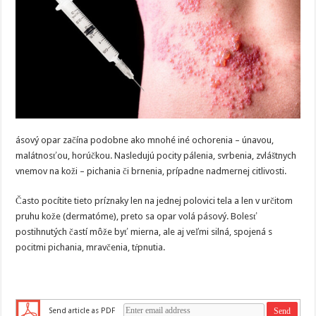
ásový opar začína podobne ako mnohé iné ochorenia – únavou,
malátnosťou, horúčkou. Nasledujú pocity pálenia, svrbenia, zvláštnych
vnemov na koži – pichania či brnenia, prípadne nadmernej citlivosti.
Často pocítite tieto príznaky len na jednej polovici tela a len v určitom
pruhu kože (dermatóme), preto sa opar volá pásový. Bolesť
postihnutých častí môže byť mierna, ale aj veľmi silná, spojená s
pocitmi pichania, mravčenia, tŕpnutia.
Send article as PDF