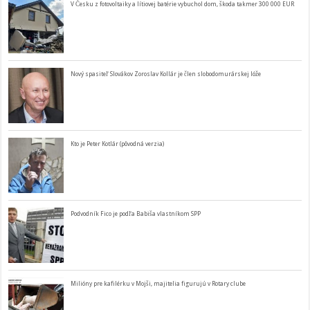
V Česku z fotovoltaiky a lítiovej batérie vybuchol dom, škoda takmer 300 000 EUR
Nový spasiteľ Slovákov Zoroslav Kollár je člen slobodomurárskej lóže
Kto je Peter Kotlár (pôvodná verzia)
Podvodník Fico je podľa Babiša vlastníkom SPP
Milióny pre kafilérku v Mojši, majitelia figurujú v Rotary clube