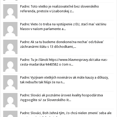
Padre: Toto všetko je realizovateľné bez slovenského
referenda, pretože v Lisabonskej z...
Padre: Viete čo treba na vystúpenie z EU, stačí mať väčšinu
hlasov v našom parlamente a...
Padre: Ak sa tu budeme donekonečna nechať od.rbávať
záchranármi štátu s 13 dôchodkami,...
Padre: Tu je článok https://www.hlavnespravy.sk/caka-nas-
cesta-madarska/4440582 o čom v...
Padre: Vyzývam všetkých novinárov ak máte kauzy a dôkazy,
tak nebuďte tak hlúpi že na n...
Padre: Slováci ak poznáme úroveň kvality hospodárstva
/vygooglite si/ za Slovenského št...
Padre: Slováci, Boh žehná tým, čo chcú nielen zmeniť seba ale