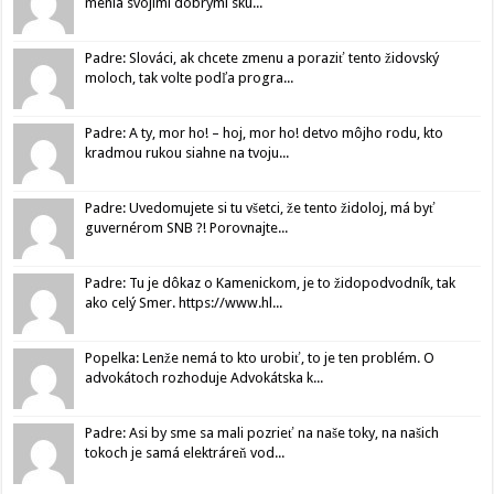
menia svojimi dobrými sku...
Padre: Slováci, ak chcete zmenu a poraziť tento židovský
moloch, tak volte podľa progra...
Padre: A ty, mor ho! – hoj, mor ho! detvo môjho rodu, kto
kradmou rukou siahne na tvoju...
Padre: Uvedomujete si tu všetci, že tento židoloj, má byť
guvernérom SNB ?! Porovnajte...
Padre: Tu je dôkaz o Kamenickom, je to židopodvodník, tak
ako celý Smer. https://www.hl...
Popelka: Lenže nemá to kto urobiť, to je ten problém. O
advokátoch rozhoduje Advokátska k...
Padre: Asi by sme sa mali pozrieť na naše toky, na našich
tokoch je samá elektráreň vod...