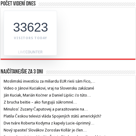
Počet videní dnes
33623
VISITORS TODAY
Najčítanejšie za 3 dni
Moslimskú investíciu za miliardu EUR rieši sám Fico,…
Video o Jánovi Kuciakovi, vraj na Slovensku zakázané
Ján Kuciak, Marián Kočner a Daniel Lipšic: čo túto…
Z brucha beštie – ako fungujú súkromné…
Minulosť Zuzany Čaputovej a parazitovanie na…
Platila Českou televizi vláda Spojených států amerických?
Dve tváre Roberta Kodyma z kapely Lucie-úprimný…
Nový spasiteľ Slovákov Zoroslav Kollár je člen…