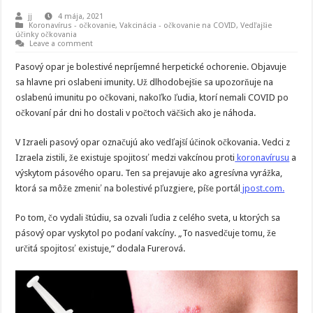
jj
4 mája, 2021
Koronavírus - očkovanie
,
Vakcinácia - očkovanie na COVID
,
Vedľajšie
účinky očkovania
Leave a comment
Pasový opar je bolestivé nepríjemné herpetické ochorenie. Objavuje
sa hlavne pri oslabeni imunity. Už dlhodobejšie sa upozorňuje na
oslabenú imunitu po očkovani, nakoľko ľudia, ktorí nemali COVID po
očkovaní pár dni ho dostali v počtoch väčšich ako je náhoda.
V Izraeli pasový opar označujú ako vedľajší účinok očkovania. Vedci z
Izraela zistili, že existuje spojitosť medzi vakcínou proti
koronavírusu
a
výskytom pásového oparu. Ten sa prejavuje ako agresívna vyrážka,
ktorá sa môže zmeniť na bolestivé pľuzgiere, píše portál
jpost.com.
Po tom, čo vydali štúdiu, sa ozvali ľudia z celého sveta, u ktorých sa
pásový opar vyskytol po podaní vakcíny. „To nasvedčuje tomu, že
určitá spojitosť existuje,“ dodala Furerová.