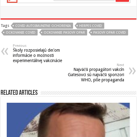
Tags
COVID AUTOIMUNITNE OCHORENIA
HERPES COVID
OCKOVANIE COVID
OCKOVANIE PASOVY OPAR
PASOVY OPAR COVID
Previous
Školy rozposielajú deťom
informácie o možnosti
experimentálnej vakcinácie
Next
Najväčši propagátori vakcín
Gatesovci sú najväčši sponzori
WHO, píše propaganda
Related Articles