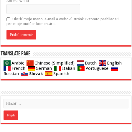
Adresa webu
Uložiť moje meno, e-mail a webovú stránku v tomto prehliadači
pre moje budúce komentáre.
Translate page
Arabic
Chinese (Simplified)
Dutch
English
French
German
Italian
Portuguese
Slovak
Russian
Spanish