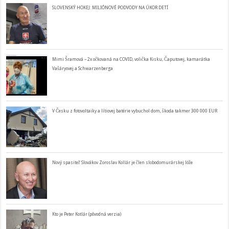
SLOVENSKÝ HOKEJ: MILIÓNOVÉ PODVODY NA ÚKOR DETÍ
Mimi Šramová – 2x očkovaná na COVID, volička Kisku, Čaputovej, kamarátka
Vašáryovej a Schwarzenberga
V Česku z fotovoltaiky a lítiovej batérie vybuchol dom, škoda takmer 300 000 EUR
Nový spasiteľ Slovákov Zoroslav Kollár je člen slobodomurárskej lóže
Kto je Peter Kotlár (pôvodná verzia)