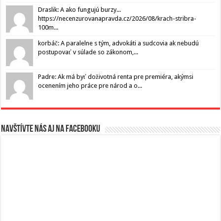
Draslik: A ako fungujú burzy...
https://necenzurovanapravda.cz/2026/08/krach-stribra-
100m...
korbáč: A paralelne s tým, advokáti a sudcovia ak nebudú
postupovať v súlade so zákonom,...
Padre: Ak má byť doživotná renta pre premiéra, akýmsi
ocenením jeho práce pre národ a o...
Navštívte nás aj na Facebooku