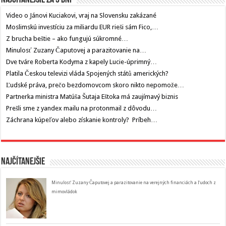
Video o Jánovi Kuciakovi, vraj na Slovensku zakázané
Moslimskú investíciu za miliardu EUR rieši sám Fico,…
Z brucha beštie – ako fungujú súkromné…
Minulosť Zuzany Čaputovej a parazitovanie na…
Dve tváre Roberta Kodyma z kapely Lucie-úprimný…
Platila Českou televizi vláda Spojených států amerických?
Ľudské práva, prečo bezdomovcom skoro nikto nepomože…
Partnerka ministra Matúša Šutaja Eštoka má zaujímavý biznis
Prešli sme z yandex mailu na protonmail z dôvodu…
Záchrana kúpeľov alebo získanie kontroly? Príbeh…
Najčítanejšie
Minulosť Zuzany Čaputovej a parazitovanie na verejných financiách a ľudoch z
mimovládok