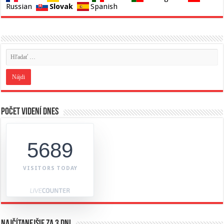
Slovak
Russian
Spanish
Počet videní dnes
5689
VISITORS TODAY
Najčítanejšie za 3 dni