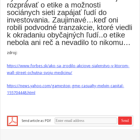
rozprávať o etike a možnosti
sociánych sieti zapájať ľudí do
investovania. Zaujimavé…keď oni
robili podvodné tranzakcie, ktoré viedli
k okradaniu obyčajných ľudí..o etike
nebola ani reč a nevadilo to nikomu…
zdroj:
https://www.forbes.sk/ako-sa-zrodilo-akciove-sialenstvo-v-ktorom-
wall-street-ochutna-svoju-medicinu/
https://news.yahoo.com/gamestop-gme-casualty-melvin-capital-
155704448.html
Send article as PDF