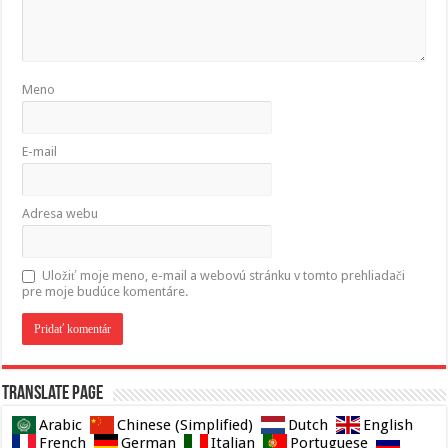
Meno
E-mail
Adresa webu
Uložiť moje meno, e-mail a webovú stránku v tomto prehliadači
pre moje budúce komentáre.
Translate page
Arabic
Chinese (Simplified)
Dutch
English
French
German
Italian
Portuguese