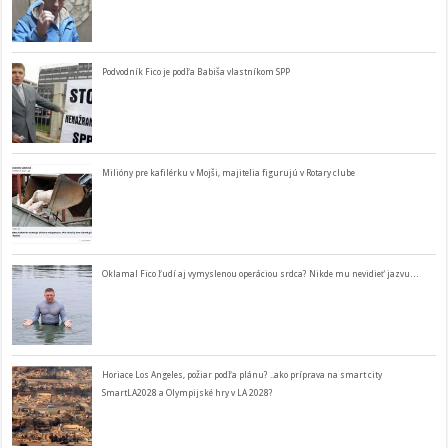
Podvodník Fico je podľa Babiša vlastníkom SPP
Milióny pre kafilérku v Mojši, majitelia figurujú v Rotary clube
Oklamal Fico ľudí aj vymyslenou operáciou srdca? Nikde mu nevidieť jazvu…
Horiace Los Angeles, požiar podľa plánu? ..ako príprava na smart city
SmartLA2028 a Olympijské hry v LA 2028?