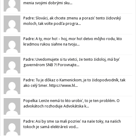
menia svojimi dobrými sku...
Padre: Slováci, ak chcete zmenu a poraziť tento židovský
moloch, tak volte podľa progra...
Padre: A ty, mor ho! – hoj, mor ho! detvo môjho rodu, kto
kradmou rukou siahne na tvoju...
Padre: Uvedomujete si tu všetci, že tento židoloj, má byť
guvernérom SNB ?! Porovnajte...
Padre: Tu je dôkaz o Kamenickom, je to židopodvodník, tak
ako celý Smer. https://www.hl...
Popelka: Lenže nemá to kto urobiť, to je ten problém. O
advokátoch rozhoduje Advokátska k...
Padre: Asi by sme sa mali pozrieť na naše toky, na našich
tokoch je samá elektráreň vod...