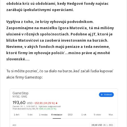
obdobia kríz sú obdobiami, kedy Hedgové fondy najviac
zarábajú špekulatívnymi operáciami.
Vyplýva z toho, že krízy vyhovujú podvodníkom.
Zaspomínajme na manželku Igora Matoviča, tá má milióny
uložené v rôzných spoločnostiach. Podobne aj JT, ktoré je
blízke Matovičovi sa zaoberá investovaním na burzách.
Nevieme, v akých fondoch majú peniaze a teda nevieme,
ktoré firmy im vyhovuje položiť…možno práve aj mnohé
slovenské….
Tu si môžte pozrieť, čo sa dialo na burze..keď začali ľudia kupovať
akcie firmy Gamestop: