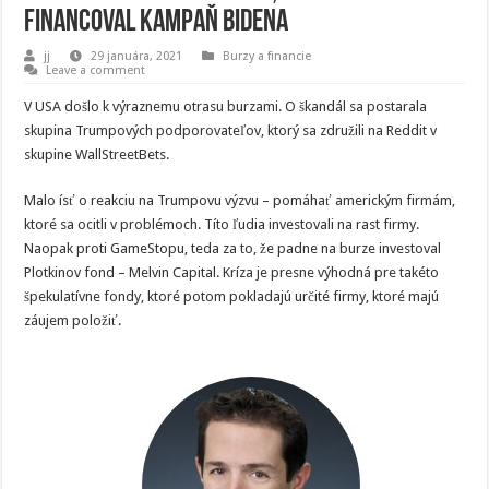
financoval kampaň Bidena
jj
29 januára, 2021
Burzy a financie
Leave a comment
V USA došlo k výraznemu otrasu burzami. O škandál sa postarala
skupina Trumpových podporovateľov, ktorý sa združili na Reddit v
skupine WallStreetBets.
Malo ísť o reakciu na Trumpovu výzvu – pomáhať americkým firmám,
ktoré sa ocitli v problémoch. Títo ľudia investovali na rast firmy.
Naopak proti GameStopu, teda za to, že padne na burze investoval
Plotkinov fond – Melvin Capital. Kríza je presne výhodná pre takéto
špekulatívne fondy, ktoré potom pokladajú určité firmy, ktoré majú
záujem položiť.