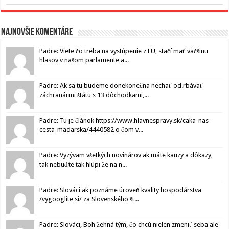
Najnovšie komentáre
Padre: Viete čo treba na vystúpenie z EU, stačí mať väčšinu
hlasov v našom parlamente a...
Padre: Ak sa tu budeme donekonečna nechať od.rbávať
záchranármi štátu s 13 dôchodkami,...
Padre: Tu je článok https://www.hlavnespravy.sk/caka-nas-
cesta-madarska/4440582 o čom v...
Padre: Vyzývam všetkých novinárov ak máte kauzy a dôkazy,
tak nebuďte tak hlúpi že na n...
Padre: Slováci ak poznáme úroveň kvality hospodárstva
/vygooglite si/ za Slovenského št...
Padre: Slováci, Boh žehná tým, čo chcú nielen zmeniť seba ale