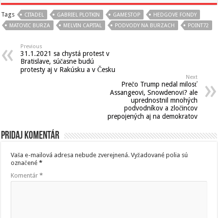
Tags
CITADEL
GABRIEL PLOTKIN
GAMESTOP
HEDGOVE FONDY
MATOVIC BURZA
MELVIN CAPITAL
PODVODY NA BURZACH
POINT72
Previous
31.1.2021 sa chystá protest v
Bratislave, súčasne budú
protesty aj v Rakúsku a v Česku
Next
Prečo Trump nedal milosť
Assangeovi, Snowdenovi? ale
uprednostnil mnohých
podvodníkov a zločincov
prepojených aj na demokratov
Pridaj komentár
Vaša e-mailová adresa nebude zverejnená.
Vyžadované polia sú
označené
*
Komentár
*