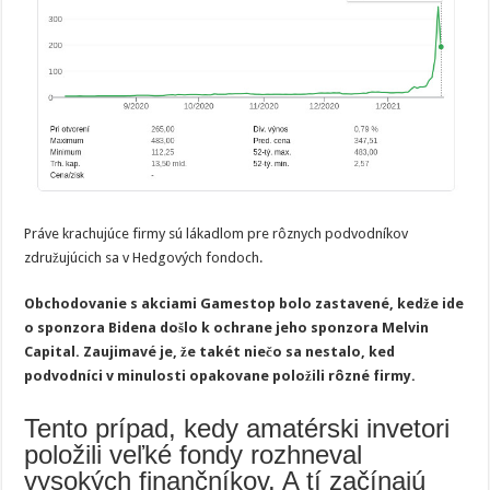
Práve krachujúce firmy sú lákadlom pre rôznych podvodníkov
združujúcich sa v Hedgových fondoch.
Obchodovanie s akciami Gamestop bolo zastavené, kedže ide
o sponzora Bidena došlo k ochrane jeho sponzora Melvin
Capital. Zaujimavé je, že takét niečo sa nestalo, ked
podvodníci v minulosti opakovane položili rôzné firmy.
Tento prípad, kedy amatérski invetori
položili veľké fondy rozhneval
vysokých finančníkov. A tí začínajú