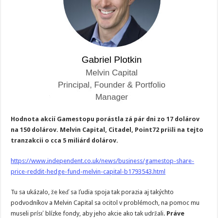
Hodnota akcií Gamestopu porástla zá pár dni zo 17 dolárov
na 150 dolárov. Melvin Capital, Citadel, Point72 prišli na tejto
tranzakcii o cca 5 miliárd dolárov.
https://www.independent.co.uk/news/business/gamestop-share-
price-reddit-hedge-fund-melvin-capital-b1793543.html
Tu sa ukázalo, že keď sa ľudia spoja tak porazia aj takýchto
podvodníkov a Melvin Capital sa ocitol v problémoch, na pomoc mu
museli prísť blízke fondy, aby jeho akcie ako tak udržali.
Práve