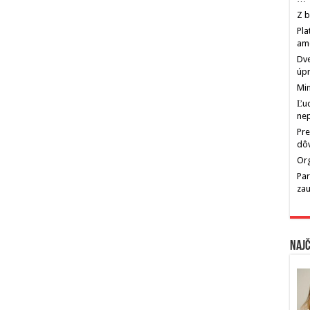
Z b
Pla
am
Dve
úp
Min
Ľu
ne
Pre
dô
Org
Par
zau
Najč