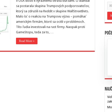
V USA došlo k výraznemu otrasu burzami. O škandál
sa postarala skupina Trumpových podporovateľov,
ktorý sa združili na Reddit v skupine WallStreetBets.
Malo ísť o reakciu na Trumpovu výzvu – pomáhať
americkým firmám, ktoré sa ocitli v problémoch.
Títo ľudia investovali na rast firmy. Naopak proti
GameStopu, teda za to, …
Poče
Read More »
Najč
Vid
za
Mos
…