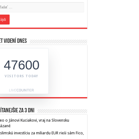
t videní dnes
47600
VISITORS TODAY
ítanejšie za 3 dni
eo o Jánovi Kuciakovi, vraj na Slovensku
kázané
limskú investíciu za miliardu EUR rieši sám Fico,