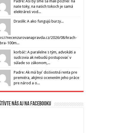
Padre: Asi by sme sa mali pozrieť na
naše toky, na našich tokoch je samá
elektráreň vod...
Draslik: A ako fungujú burzy...
ps://necenzurovanapravda.cz/2026/08/krach-
ibra-100m...
korbáč: A paralelne s tým, advokáti a
sudcovia ak nebudú postupovať v
súlade so zákonom,...
Padre: Ak má byť doživotná renta pre
premiéra, akýmsi ocenením jeho práce
pre národ a o...
tívte nás aj na Facebooku