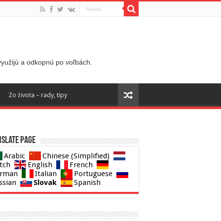
 využijú a odkopnú po voľbách.
Zo života – rady, tipy
slate page
Arabic
Chinese (Simplified)
tch
English
French
rman
Italian
Portuguese
Slovak
ssian
Spanish