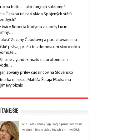
rucha beštie – ako fungujú súkromné…
tila Českou televizi vláda Spojených států
erických?
 tváre Roberta Kodyma z kapely Lucie-
rimný…
ulosť Zuzany Čaputovej a parazitovanie na…
dské práva, prečo bezdomovcom skoro nikto
pomože…
šli sme z yandex mailu na protonmail z
vodu…
anizovaný prílev cudzincov na Slovensko
tnerka ministra Matúša Šutaja Eštoka má
jímavý biznis
ítanejšie
Minulosť Zuzany Čaputovej a parazitovanie na
verejných financiách a ľudoch z mimovládok