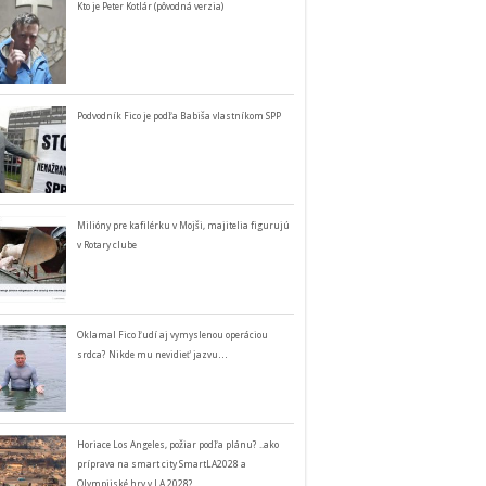
Kto je Peter Kotlár (pôvodná verzia)
Podvodník Fico je podľa Babiša vlastníkom SPP
Milióny pre kafilérku v Mojši, majitelia figurujú
v Rotary clube
Oklamal Fico ľudí aj vymyslenou operáciou
srdca? Nikde mu nevidieť jazvu…
Horiace Los Angeles, požiar podľa plánu? ..ako
príprava na smart city SmartLA2028 a
Olympijské hry v LA 2028?