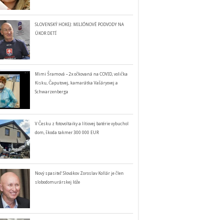
SLOVENSKÝ HOKEJ: MILIÓNOVÉ PODVODY NA
ÚKOR DETÍ
Mimi Šramová – 2x očkovaná na COVID, volička
Kisku, Čaputovej, kamarátka Vašáryovej a
Schwarzenberga
V Česku z fotovoltaiky a lítiovej batérie vybuchol
dom, škoda takmer 300 000 EUR
Nový spasiteľ Slovákov Zoroslav Kollár je člen
slobodomurárskej lóže