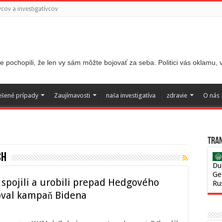
ov a investigatívcov
 pochopili, že len vy sám môžte bojovať za seba. Politici vás oklamu,
ešené prípady
Zaujímavosti
naša investigatíva
zdravie
O nás
Tran
ch
Du
Ge
spojili a urobili prepad Hedgového
Ru
coval kampaň Bidena