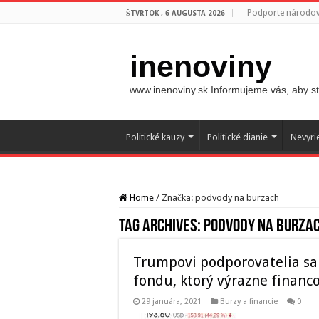
Podporte národovc
ŠTVRTOK , 6 AUGUSTA 2026
inenoviny
www.inenoviny.sk Informujeme vás, aby ste
Politické kauzy
Politické dianie
Nevyri
Home
/
Značka:
podvody na burzach
Tag Archives:
podvody na burza
Trumpovi podporovatelia sa 
fondu, ktorý výrazne finan
29 januára, 2021
Burzy a financie
0