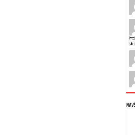
htt
str
Navš