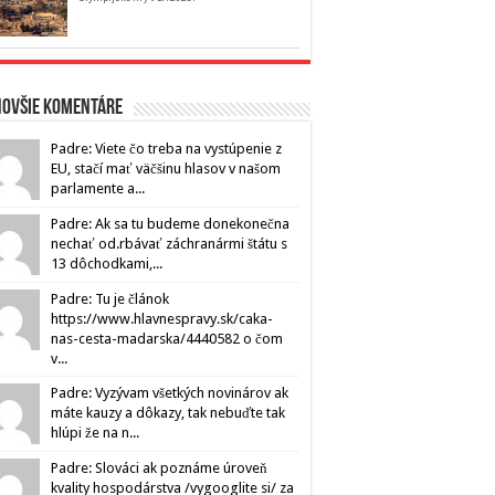
novšie komentáre
Padre: Viete čo treba na vystúpenie z
EU, stačí mať väčšinu hlasov v našom
parlamente a...
Padre: Ak sa tu budeme donekonečna
nechať od.rbávať záchranármi štátu s
13 dôchodkami,...
Padre: Tu je článok
https://www.hlavnespravy.sk/caka-
nas-cesta-madarska/4440582 o čom
v...
Padre: Vyzývam všetkých novinárov ak
máte kauzy a dôkazy, tak nebuďte tak
hlúpi že na n...
Padre: Slováci ak poznáme úroveň
kvality hospodárstva /vygooglite si/ za