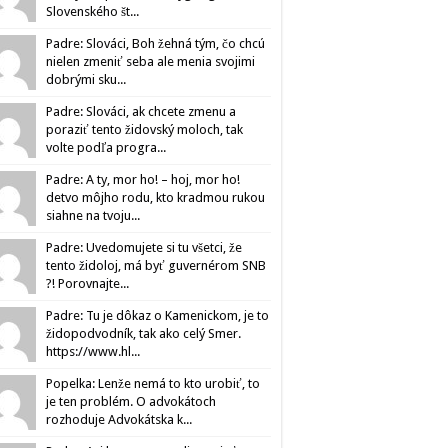
Slovenského št...
Padre: Slováci, Boh žehná tým, čo chcú
nielen zmeniť seba ale menia svojimi
dobrými sku...
Padre: Slováci, ak chcete zmenu a
poraziť tento židovský moloch, tak
volte podľa progra...
Padre: A ty, mor ho! – hoj, mor ho!
detvo môjho rodu, kto kradmou rukou
siahne na tvoju...
Padre: Uvedomujete si tu všetci, že
tento židoloj, má byť guvernérom SNB
?! Porovnajte...
Padre: Tu je dôkaz o Kamenickom, je to
židopodvodník, tak ako celý Smer.
https://www.hl...
Popelka: Lenže nemá to kto urobiť, to
je ten problém. O advokátoch
rozhoduje Advokátska k...