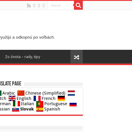
 využijú a odkopnú po voľbách.
Zo života – rady, tipy
slate page
Arabic
Chinese (Simplified)
tch
English
French
rman
Italian
Portuguese
Slovak
ssian
Spanish