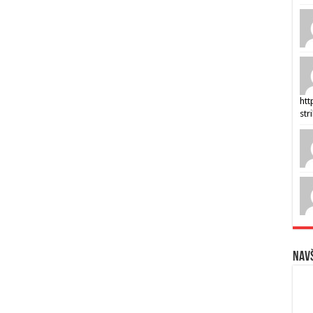
htt
str
Navš