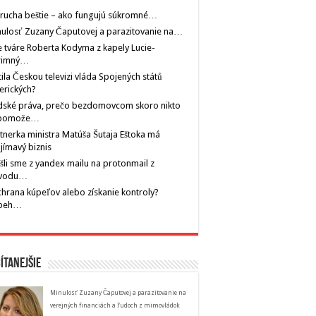
rucha beštie – ako fungujú súkromné…
ulosť Zuzany Čaputovej a parazitovanie na…
 tváre Roberta Kodyma z kapely Lucie-
rimný…
tila Českou televizi vláda Spojených států
erických?
dské práva, prečo bezdomovcom skoro nikto
pomože…
tnerka ministra Matúša Šutaja Eštoka má
jímavý biznis
šli sme z yandex mailu na protonmail z
vodu…
hrana kúpeľov alebo získanie kontroly?
íbeh…
ítanejšie
Minulosť Zuzany Čaputovej a parazitovanie na
verejných financiách a ľudoch z mimovládok