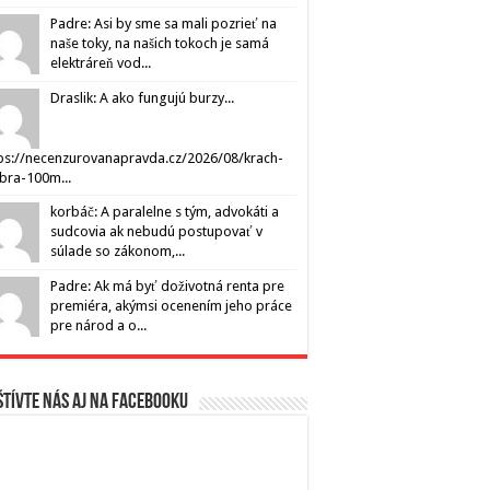
Padre: Asi by sme sa mali pozrieť na
naše toky, na našich tokoch je samá
elektráreň vod...
Draslik: A ako fungujú burzy...
ps://necenzurovanapravda.cz/2026/08/krach-
ibra-100m...
korbáč: A paralelne s tým, advokáti a
sudcovia ak nebudú postupovať v
súlade so zákonom,...
Padre: Ak má byť doživotná renta pre
premiéra, akýmsi ocenením jeho práce
pre národ a o...
tívte nás aj na Facebooku