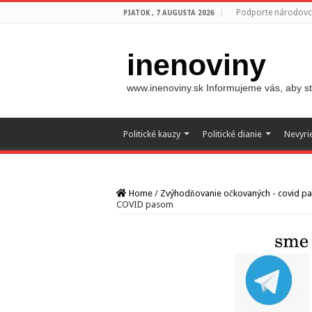
Podporte národovco
PIATOK , 7 AUGUSTA 2026
inenoviny
www.inenoviny.sk Informujeme vás, aby ste
Politické kauzy
Politické dianie
Nevyri
Home
/
Zvýhodňovanie očkovaných - covid pa
COVID pasom