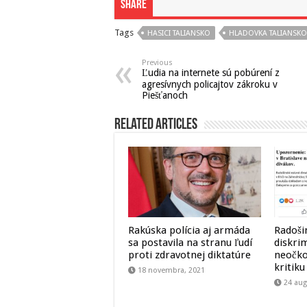
Share
Tags
HASICI TALIANSKO
HLADOVKA TALIANSKO
Previous
Ľudia na internete sú pobúrení z
agresívnych policajtov zákroku v
Piešťanoch
Related Articles
Rakúska polícia aj armáda
Radoši
sa postavila na stranu ľudí
diskri
proti zdravotnej diktatúre
neočko
kritiku
18 novembra, 2021
24 aug