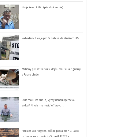
Kto je Peter Kotlár (pôvodná verzia)
Podvodník Fico je podľa Babiša vlastníkom SPP
Milióny pre kafilérku v Mojši, majitelia figurujú
v Rotary clube
Oklamal Fico ľudí aj vymyslenou operáciou
srdca? Nikde mu nevidieť jazvu…
Horiace Los Angeles, požiar podľa plánu? ..ako
príprava na smart city SmartLA2028 a