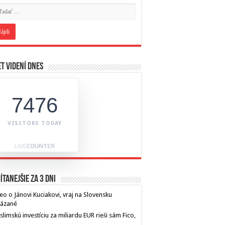
t videní dnes
7476
VISITORS TODAY
ítanejšie za 3 dni
eo o Jánovi Kuciakovi, vraj na Slovensku
kázané
limskú investíciu za miliardu EUR rieši sám Fico,