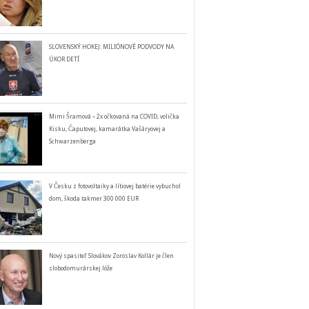
SLOVENSKÝ HOKEJ: MILIÓNOVÉ PODVODY NA
ÚKOR DETÍ
Mimi Šramová – 2x očkovaná na COVID, volička
Kisku, Čaputovej, kamarátka Vašáryovej a
Schwarzenberga
V Česku z fotovoltaiky a lítiovej batérie vybuchol
dom, škoda takmer 300 000 EUR
Nový spasiteľ Slovákov Zoroslav Kollár je člen
slobodomurárskej lóže