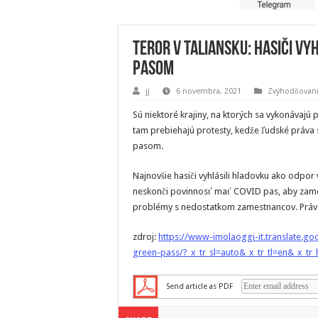
Teror v Taliansku: Hasiči vy
pasom
jj
6 novembra, 2021
Zvýhodňovani
Sú niektoré krajiny, na ktorých sa vykonávajú 
tam prebiehajú protesty, kedže ľudské práv
pasom.
Najnovšie hasiči vyhlásili hladovku ako odpo
neskonči povinnosť mať COVID pas, aby zame
problémy s nedostatkom zamestnancov. Práve
zdroj:
https://www-imolaoggi-it.translate.go
green-pass/?_x_tr_sl=auto&_x_tr_tl=en&_x_tr_
Send article as PDF