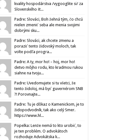
kvality hospodárstva /vygooglite si/ za
Slovenského št...
Padre: Slováci, Boh žehná tým, čo chcú
nielen zmeniť seba ale menia svojimi
dobrými sku...
Padre: Slováci, ak chcete zmenu a
poraziť tento židovský moloch, tak
volte podľa progra...
Padre: A ty, mor ho! – hoj, mor ho!
detvo môjho rodu, kto kradmou rukou
siahne na tvoju...
Padre: Uvedomujete si tu všetci, že
tento židoloj, má byť guvernérom SNB
?! Porovnajte...
Padre: Tu je dôkaz o Kamenickom, je to
židopodvodník, tak ako celý Smer.
https://www.hl...
Popelka: Lenže nemá to kto urobiť, to
je ten problém. O advokátoch
rozhoduje Advokátska k...