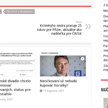
Z b
Min
PROTEST V TALIANSKU
Dve
úp
Next
Krčméryho sestra pracuje 25
Pla
rokov pre Pfizer, aktuálne ako
am
riaditeľka pre ČR/SK
Ľu
ne
Par
zau
Pre
dô
Zác
Pr
nské divadlo chcelo
Neočkovaní už nebudú
minovať
kupovať horalky?
vaných, status pre
Najč
15 augusta, 2021
 stiahlo
usta, 2021