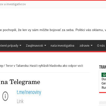
v a investigatívcov
 pochopili, že len vy sám môžte bojovať za seba. Politici vás oklamu,
ešené prípady
Zaujímavosti
naša investigatíva
zdravie
O nás
sy
/
Teror v Taliansku: Hasiči vyhlásili hladovku ako odpor voči
Tran
Du
Ge
Ru