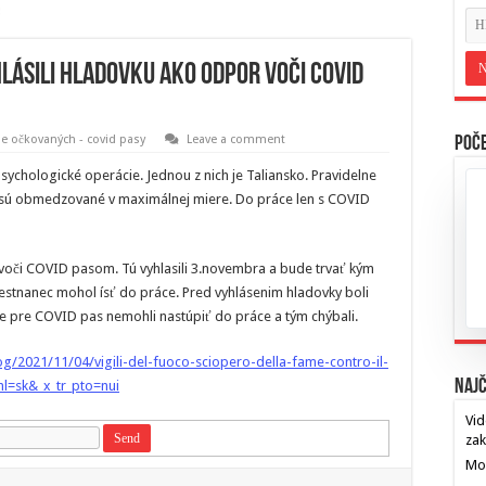
hlásili hladovku ako odpor voči COVID
e očkovaných - covid pasy
Leave a comment
Poče
psychologické operácie. Jednou z nich je Taliansko. Pravidelne
a sú obmedzované v maximálnej miere. Do práce len s COVID
r voči COVID pasom. Tú vyhlasili 3.novembra a bude trvať kým
stnanec mohol ísť do práce. Pred vyhlásenim hladovky boli
 pre COVID pas nemohli nastúpiť do práce a tým chýbali.
og/2021/11/04/vigili-del-fuoco-sciopero-della-fame-contro-il-
Najč
hl=sk&_x_tr_pto=nui
Vid
za
Mos
…