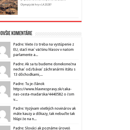
Olympijské hry v LA 2028?
novšie komentáre
Padre: Viete čo treba na vystúpenie z
EU, stačí mať väčšinu hlasov v našom
parlamente a...
Padre: Ak sa tu budeme donekonečna
nechať od.rbávať záchranármi štátu s
13 dôchodkami,...
Padre: Tu je článok
https://www.hlavnespravy.sk/caka-
nas-cesta-madarska/4440582 o čom
v...
Padre: Vyzývam všetkých novinárov ak
máte kauzy a dôkazy, tak nebuďte tak
hlúpi že na n...
Padre: Slováci ak poznáme úroveň