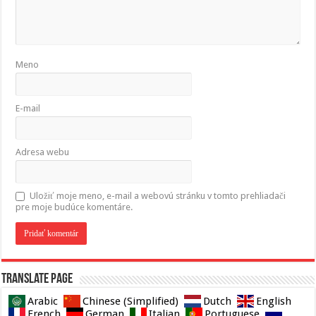
Meno
E-mail
Adresa webu
Uložiť moje meno, e-mail a webovú stránku v tomto prehliadači
pre moje budúce komentáre.
Translate page
Arabic
Chinese (Simplified)
Dutch
English
French
German
Italian
Portuguese