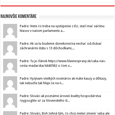
Najnovšie komentáre
Padre: Viete čo treba na vystúpenie z EU, stačí mať väčšinu
hlasov v našom parlamente a...
Padre: Ak sa tu budeme donekonečna nechať od.rbávať
záchranármi štátu s 13 dôchodkami,...
Padre: Tu je článok https://www.hlavnespravy.sk/caka-nas-
cesta-madarska/4440582 o čom v...
Padre: Vyzývam všetkých novinárov ak máte kauzy a dôkazy,
tak nebuďte tak hlúpi že na n...
Padre: Slováci ak poznáme úroveň kvality hospodárstva
/vygooglite si/ za Slovenského št...
Padre: Slováci, Boh žehná tým, čo chcú nielen zmeniť seba ale