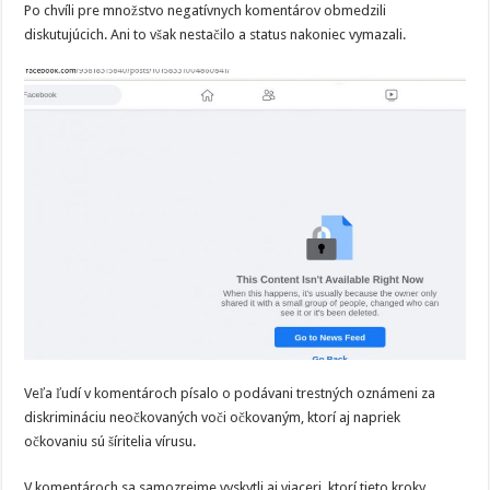
Po chvíli pre množstvo negatívnych komentárov obmedzili
diskutujúcich. Ani to však nestačilo a status nakoniec vymazali.
Veľa ľudí v komentároch písalo o podávani trestných oznámeni za
diskrimináciu neočkovaných voči očkovaným, ktorí aj napriek
očkovaniu sú šíritelia vírusu.
V komentároch sa samozrejme vyskytli aj viaceri, ktorí tieto kroky