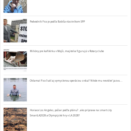
Podvodník Fico je podľa Babiša vlastníkom SPP
Milióny pre kafilérku v Mojši, majitelia figurujú v Rotary clube
Oklamal Fico ľudí aj vymyslenou operáciou srdca? Nikde mu nevidieť jazvu…
Horiace Los Angeles, požiar podľa plánu? ..ako príprava na smart city
SmartLA2028 a Olympijské hry v LA 2028?