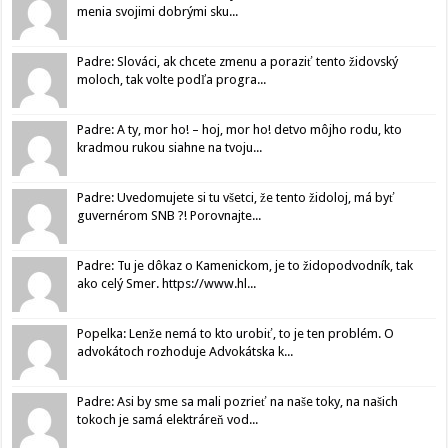
menia svojimi dobrými sku...
Padre: Slováci, ak chcete zmenu a poraziť tento židovský
moloch, tak volte podľa progra...
Padre: A ty, mor ho! – hoj, mor ho! detvo môjho rodu, kto
kradmou rukou siahne na tvoju...
Padre: Uvedomujete si tu všetci, že tento židoloj, má byť
guvernérom SNB ?! Porovnajte...
Padre: Tu je dôkaz o Kamenickom, je to židopodvodník, tak
ako celý Smer. https://www.hl...
Popelka: Lenže nemá to kto urobiť, to je ten problém. O
advokátoch rozhoduje Advokátska k...
Padre: Asi by sme sa mali pozrieť na naše toky, na našich
tokoch je samá elektráreň vod...