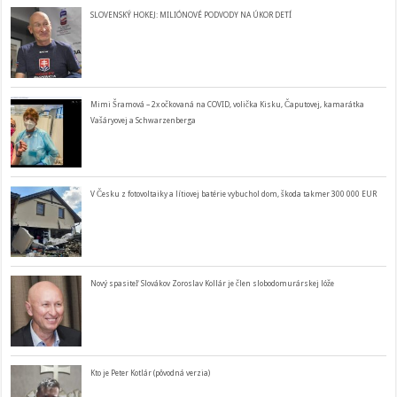
SLOVENSKÝ HOKEJ: MILIÓNOVÉ PODVODY NA ÚKOR DETÍ
Mimi Šramová – 2x očkovaná na COVID, volička Kisku, Čaputovej, kamarátka
Vašáryovej a Schwarzenberga
V Česku z fotovoltaiky a lítiovej batérie vybuchol dom, škoda takmer 300 000 EUR
Nový spasiteľ Slovákov Zoroslav Kollár je člen slobodomurárskej lóže
Kto je Peter Kotlár (pôvodná verzia)