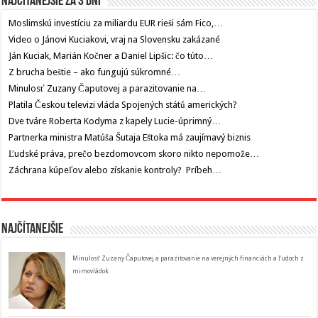
Najčítanejšie za 3 dni
Moslimskú investíciu za miliardu EUR rieši sám Fico,…
Video o Jánovi Kuciakovi, vraj na Slovensku zakázané
Ján Kuciak, Marián Kočner a Daniel Lipšic: čo túto…
Z brucha beštie – ako fungujú súkromné…
Minulosť Zuzany Čaputovej a parazitovanie na…
Platila Českou televizi vláda Spojených států amerických?
Dve tváre Roberta Kodyma z kapely Lucie-úprimný…
Partnerka ministra Matúša Šutaja Eštoka má zaujímavý biznis
Ľudské práva, prečo bezdomovcom skoro nikto nepomože…
Záchrana kúpeľov alebo získanie kontroly? Príbeh…
Najčítanejšie
Minulosť Zuzany Čaputovej a parazitovanie na verejných financiách a ľudoch z
mimovládok