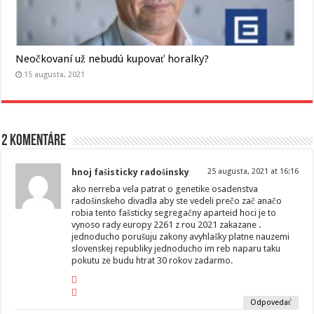
Neočkovaní už nebudú kupovať horalky?
15 augusta, 2021
2 komentáre
hnoj fašisticky radošinsky
25 augusta, 2021 at 16:16
ako nerreba vela patrat o genetike osadenstva
radošinskeho divadla aby ste vedeli prečo zač anačo
robia tento fašsticky segregačny aparteid hoci je to
vynoso rady europy 2261 z rou 2021 zakazane .
jednoducho porušuju zakony avyhlašky platne nauzemi
slovenskej republiky jednoducho im reb naparu taku
pokutu ze budu htrat 30 rokov zadarmo.
Odpovedať