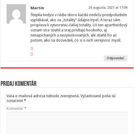
Martin
26 augusta, 2021 at 17:04
Štepka kedysi v rádiu skoro každú nedeľu predpoludním
vyplákával, ako za „totality“ údajne trpel. A teraz sám
prispieva k vytvoreniu ďalšej totality. Už ten apartheidový
oznam síce stiahli a vraj privítajú hocikoho, aj
nenapichaných a nevyšušňovaných, ale stiahli ho až
potom, ako sa dozvedeli, čo si o nich verejnosť myslí.
Odpovedať
Pridaj komentár
Vaša e-mailová adresa nebude zverejnená.
Vyžadované polia sú
označené
*
Komentár
*