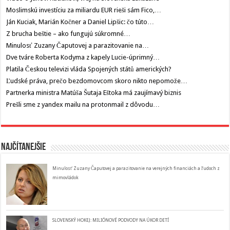
Moslimskú investíciu za miliardu EUR rieši sám Fico,…
Ján Kuciak, Marián Kočner a Daniel Lipšic: čo túto…
Z brucha beštie – ako fungujú súkromné…
Minulosť Zuzany Čaputovej a parazitovanie na…
Dve tváre Roberta Kodyma z kapely Lucie-úprimný…
Platila Českou televizi vláda Spojených států amerických?
Ľudské práva, prečo bezdomovcom skoro nikto nepomože…
Partnerka ministra Matúša Šutaja Eštoka má zaujímavý biznis
Prešli sme z yandex mailu na protonmail z dôvodu…
Najčítanejšie
Minulosť Zuzany Čaputovej a parazitovanie na verejných financiách a ľudoch z
mimovládok
SLOVENSKÝ HOKEJ: MILIÓNOVÉ PODVODY NA ÚKOR DETÍ