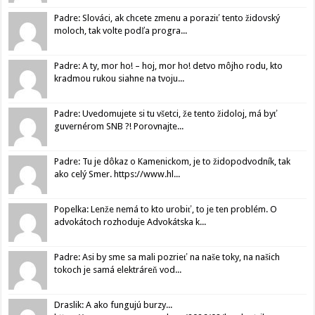
Padre: Slováci, ak chcete zmenu a poraziť tento židovský
moloch, tak volte podľa progra...
Padre: A ty, mor ho! – hoj, mor ho! detvo môjho rodu, kto
kradmou rukou siahne na tvoju...
Padre: Uvedomujete si tu všetci, že tento židoloj, má byť
guvernérom SNB ?! Porovnajte...
Padre: Tu je dôkaz o Kamenickom, je to židopodvodník, tak
ako celý Smer. https://www.hl...
Popelka: Lenže nemá to kto urobiť, to je ten problém. O
advokátoch rozhoduje Advokátska k...
Padre: Asi by sme sa mali pozrieť na naše toky, na našich
tokoch je samá elektráreň vod...
Draslik: A ako fungujú burzy...