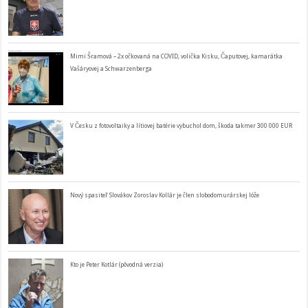
Mimi Šramová – 2x očkovaná na COVID, volička Kisku, Čaputovej, kamarátka
Vašáryovej a Schwarzenberga
V Česku z fotovoltaiky a lítiovej batérie vybuchol dom, škoda takmer 300 000 EUR
Nový spasiteľ Slovákov Zoroslav Kollár je člen slobodomurárskej lóže
Kto je Peter Kotlár (pôvodná verzia)