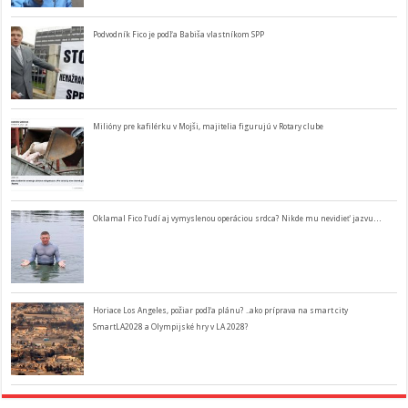
Podvodník Fico je podľa Babiša vlastníkom SPP
Milióny pre kafilérku v Mojši, majitelia figurujú v Rotary clube
Oklamal Fico ľudí aj vymyslenou operáciou srdca? Nikde mu nevidieť jazvu…
Horiace Los Angeles, požiar podľa plánu? ..ako príprava na smart city
SmartLA2028 a Olympijské hry v LA 2028?