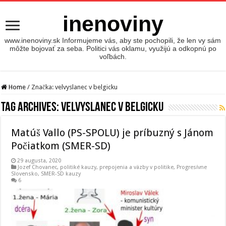
inenoviny
www.inenoviny.sk Informujeme vás, aby ste pochopili, že len vy sám
môžte bojovať za seba. Politici vás oklamu, využijú a odkopnú po
voľbách.
Home
/
Značka:
velvyslanec v belgicku
Tag Archives:
velvyslanec v belgicku
Matúš Vallo (PS-SPOLU) je príbuzný s Jánom
Počiatkom (SMER-SD)
29 augusta, 2020
Jozef Chovanec
,
politiké kauzy
,
prepojenia a väzby v politike
,
Progresívne
Slovensko
,
SMER-SD kauzy
6