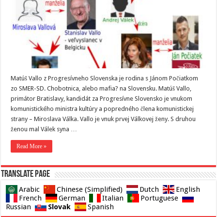
Matúš Vallo z Progresívneho Slovenska je rodina s Jánom Počiatkom
zo SMER-SD. Chobotnica, alebo mafia? na Slovensku. Matúš Vallo,
primátor Bratislavy, kandidát za Progresívne Slovensko je vnukom
komunistického ministra kultúry a popredného člena komunistickej
strany – Miroslava Válka. Vallo je vnuk prvej Válkovej ženy. S druhou
ženou mal Válek syna …
Read More »
Translate page
Arabic
Chinese (Simplified)
Dutch
English
French
German
Italian
Portuguese
Slovak
Russian
Spanish