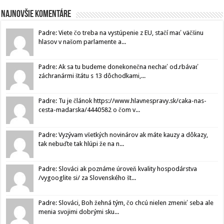
Najnovšie komentáre
Padre: Viete čo treba na vystúpenie z EU, stačí mať väčšinu
hlasov v našom parlamente a...
Padre: Ak sa tu budeme donekonečna nechať od.rbávať
záchranármi štátu s 13 dôchodkami,...
Padre: Tu je článok https://www.hlavnespravy.sk/caka-nas-
cesta-madarska/4440582 o čom v...
Padre: Vyzývam všetkých novinárov ak máte kauzy a dôkazy,
tak nebuďte tak hlúpi že na n...
Padre: Slováci ak poznáme úroveň kvality hospodárstva
/vygooglite si/ za Slovenského št...
Padre: Slováci, Boh žehná tým, čo chcú nielen zmeniť seba ale
menia svojimi dobrými sku...