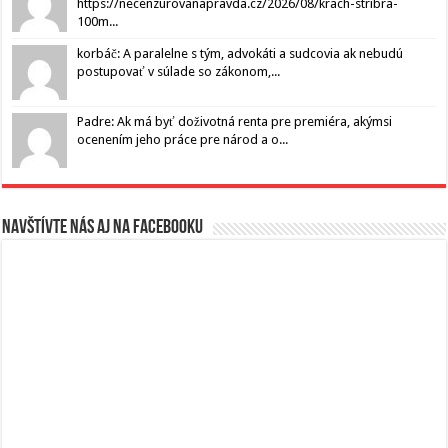
https://necenzurovanapravda.cz/2026/08/krach-stribra-
100m...
korbáč: A paralelne s tým, advokáti a sudcovia ak nebudú
postupovať v súlade so zákonom,...
Padre: Ak má byť doživotná renta pre premiéra, akýmsi
ocenením jeho práce pre národ a o...
Navštívte nás aj na Facebooku