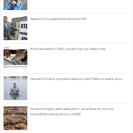
Podvodník Fico je podľa Babiša vlastníkom SPP
Milióny pre kafilérku v Mojši, majitelia figurujú v Rotary clube
Oklamal Fico ľudí aj vymyslenou operáciou srdca? Nikde mu nevidieť jazvu…
Horiace Los Angeles, požiar podľa plánu? ..ako príprava na smart city
SmartLA2028 a Olympijské hry v LA 2028?