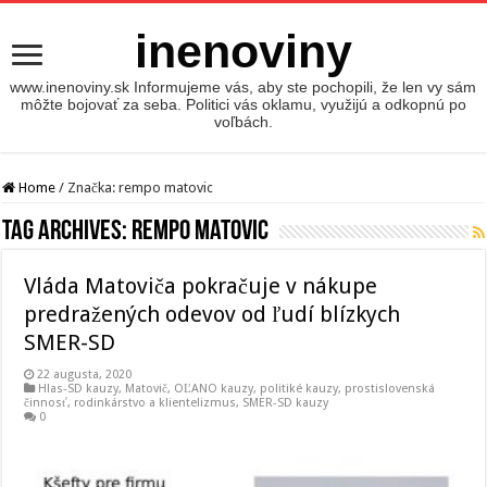
inenoviny
www.inenoviny.sk Informujeme vás, aby ste pochopili, že len vy sám
môžte bojovať za seba. Politici vás oklamu, využijú a odkopnú po
voľbách.
Home
/
Značka:
rempo matovic
Tag Archives:
rempo matovic
Vláda Matoviča pokračuje v nákupe
predražených odevov od ľudí blízkych
SMER-SD
22 augusta, 2020
Hlas-SD kauzy
,
Matovič, OĽANO kauzy
,
politiké kauzy
,
prostislovenská
činnosť
,
rodinkárstvo a klientelizmus
,
SMER-SD kauzy
0