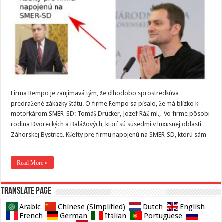
Firma Rempo je zaujimavá tým, že dlhodobo sprostredkúva
predražené zákazky štátu. O firme Rempo sa písalo, že má blízko k
motorkárom SMER-SD: Tomáš Drucker, Jozef Ráž ml., Vo firme pôsobi
rodina Dvoreckých a Balážových, ktorí sú susedmi v luxusnej oblasti
Záhorskej Bystrice. Kšefty pre firmu napojenú na SMER-SD, ktorú sám
…
Read More »
Translate page
Arabic
Chinese (Simplified)
Dutch
English
French
German
Italian
Portuguese