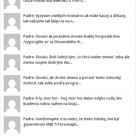
cesta-madarska/4440582 o čom v...
Padre: Vyzývam všetkých novinárov ak máte kauzy a dôkazy,
tak nebuďte tak hlúpi že na n...
Padre: Slováci ak poznáme úroveň kvality hospodárstva
/vygooglite si/ za Slovenského št...
Padre: Slováci, Boh žehná tým, čo chcú nielen zmeniť seba ale
menia svojimi dobrými sku...
Padre: Slováci, ak chcete zmenu a poraziť tento židovský
moloch, tak volte podľa progra...
Padre: A ty, mor ho! – hoj, mor ho! detvo môjho rodu, kto
kradmou rukou siahne na tvoju...
Padre: Uvedomujete si tu všetci, že tento židoloj, má byť
guvernérom SNB ?! Porovnajte...