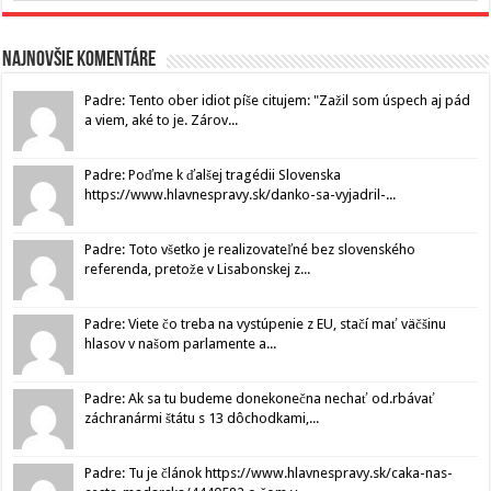
Najnovšie komentáre
Padre: Tento ober idiot píše citujem: "Zažil som úspech aj pád
a viem, aké to je. Zárov...
Padre: Poďme k ďalšej tragédii Slovenska
https://www.hlavnespravy.sk/danko-sa-vyjadril-...
Padre: Toto všetko je realizovateľné bez slovenského
referenda, pretože v Lisabonskej z...
Padre: Viete čo treba na vystúpenie z EU, stačí mať väčšinu
hlasov v našom parlamente a...
Padre: Ak sa tu budeme donekonečna nechať od.rbávať
záchranármi štátu s 13 dôchodkami,...
Padre: Tu je článok https://www.hlavnespravy.sk/caka-nas-