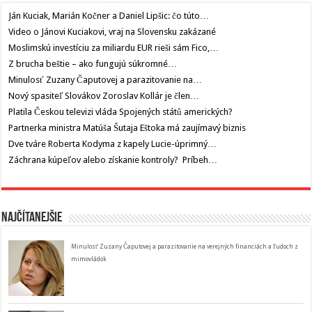
Ján Kuciak, Marián Kočner a Daniel Lipšic: čo túto…
Video o Jánovi Kuciakovi, vraj na Slovensku zakázané
Moslimskú investíciu za miliardu EUR rieši sám Fico,…
Z brucha beštie – ako fungujú súkromné…
Minulosť Zuzany Čaputovej a parazitovanie na…
Nový spasiteľ Slovákov Zoroslav Kollár je člen…
Platila Českou televizi vláda Spojených států amerických?
Partnerka ministra Matúša Šutaja Eštoka má zaujímavý biznis
Dve tváre Roberta Kodyma z kapely Lucie-úprimný…
Záchrana kúpeľov alebo získanie kontroly? Príbeh…
Najčítanejšie
Minulosť Zuzany Čaputovej a parazitovanie na verejných financiách a ľudoch z
mimovládok