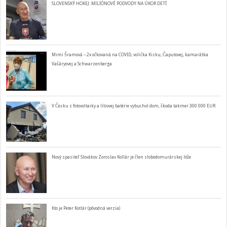
SLOVENSKÝ HOKEJ: MILIÓNOVÉ PODVODY NA ÚKOR DETÍ
Mimi Šramová – 2x očkovaná na COVID, volička Kisku, Čaputovej, kamarátka
Vašáryovej a Schwarzenberga
V Česku z fotovoltaiky a lítiovej batérie vybuchol dom, škoda takmer 300 000 EUR
Nový spasiteľ Slovákov Zoroslav Kollár je člen slobodomurárskej lóže
Kto je Peter Kotlár (pôvodná verzia)