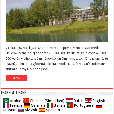
V roku 2002 vtedajšia Dzurindova vláda privatizačne (FNM) predala
Liečebňu v znaleckej hodnote 280 000 000 korún za smiešnych 40 000
000 korún + dlhy cca. 6 miliónov korún Omnium, s.r.o. . Ono je jasné, že
hlavnú úlohu hrala výborná lokalita a voda. Neskôr vlastník Hoffmann
zbúral budovy Liečebne (hoci …
Read More »
Translate page
Arabic
Chinese (Simplified)
Dutch
English
French
German
Italian
Portuguese
Slovak
Russian
Spanish