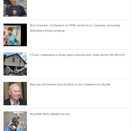
Mimi Šramová – 2x očkovaná na COVID, volička Kisku, Čaputovej, kamarátka
Vašáryovej a Schwarzenberga
V Česku z fotovoltaiky a lítiovej batérie vybuchol dom, škoda takmer 300 000 EUR
Nový spasiteľ Slovákov Zoroslav Kollár je člen slobodomurárskej lóže
Kto je Peter Kotlár (pôvodná verzia)