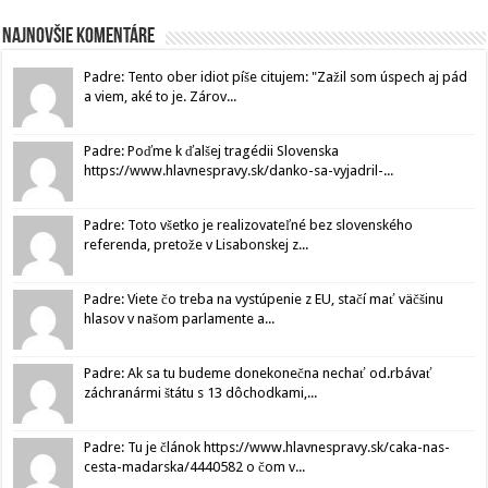
Najnovšie komentáre
Padre: Tento ober idiot píše citujem: "Zažil som úspech aj pád
a viem, aké to je. Zárov...
Padre: Poďme k ďalšej tragédii Slovenska
https://www.hlavnespravy.sk/danko-sa-vyjadril-...
Padre: Toto všetko je realizovateľné bez slovenského
referenda, pretože v Lisabonskej z...
Padre: Viete čo treba na vystúpenie z EU, stačí mať väčšinu
hlasov v našom parlamente a...
Padre: Ak sa tu budeme donekonečna nechať od.rbávať
záchranármi štátu s 13 dôchodkami,...
Padre: Tu je článok https://www.hlavnespravy.sk/caka-nas-
cesta-madarska/4440582 o čom v...