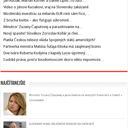
Ján Kuciak, Marián Kočner a Daniel Lipšic: čo túto…
Video o Jánovi Kuciakovi, vraj na Slovensku zakázané
Moslimskú investíciu za miliardu EUR rieši sám Fico,…
Z brucha beštie – ako fungujú súkromné…
Minulosť Zuzany Čaputovej a parazitovanie na…
Nový spasiteľ Slovákov Zoroslav Kollár je člen…
Platila Českou televizi vláda Spojených států amerických?
Partnerka ministra Matúša Šutaja Eštoka má zaujímavý biznis
Dve tváre Roberta Kodyma z kapely Lucie-úprimný…
Ľudské práva, prečo bezdomovcom skoro nikto nepomože…
Najčítanejšie
Minulosť Zuzany Čaputovej a parazitovanie na verejných financiách a ľudoch z
mimovládok
SLOVENSKÝ HOKEJ: MILIÓNOVÉ PODVODY NA ÚKOR DETÍ