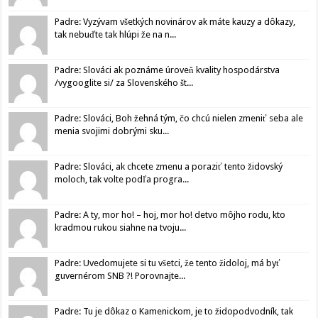
Padre: Vyzývam všetkých novinárov ak máte kauzy a dôkazy,
tak nebuďte tak hlúpi že na n...
Padre: Slováci ak poznáme úroveň kvality hospodárstva
/vygooglite si/ za Slovenského št...
Padre: Slováci, Boh žehná tým, čo chcú nielen zmeniť seba ale
menia svojimi dobrými sku...
Padre: Slováci, ak chcete zmenu a poraziť tento židovský
moloch, tak volte podľa progra...
Padre: A ty, mor ho! – hoj, mor ho! detvo môjho rodu, kto
kradmou rukou siahne na tvoju...
Padre: Uvedomujete si tu všetci, že tento židoloj, má byť
guvernérom SNB ?! Porovnajte...
Padre: Tu je dôkaz o Kamenickom, je to židopodvodník, tak