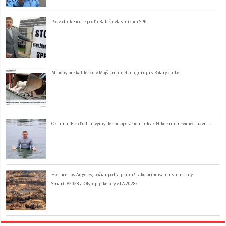
Podvodník Fico je podľa Babiša vlastníkom SPP
Milióny pre kafilérku v Mojši, majitelia figurujú v Rotary clube
Oklamal Fico ľudí aj vymyslenou operáciou srdca? Nikde mu nevidieť jazvu…
Horiace Los Angeles, požiar podľa plánu? ..ako príprava na smart city
SmartLA2028 a Olympijské hry v LA 2028?