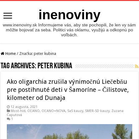
inenoviny
www.inenoviny.sk Informujeme vás, aby ste pochopili, že len vy sám
môžte bojovať za seba. Politici vás oklamu, využijú a odkopnú po
voľbách.
Home
/
Značka:
peter kubina
Tag Archives:
peter kubina
Ako oligarchia zrušila výnimočnú Liečebňu
pre postihnuté deti v Šamoríne – Čilistove,
kilometer od Dunaja
12 augusta, 2021
Most-híd
,
OĽANO
,
OĽANO+NOVA
,
SaS kauzy
,
SMER-SD kauzy
,
Zuzana
Čaputová
1