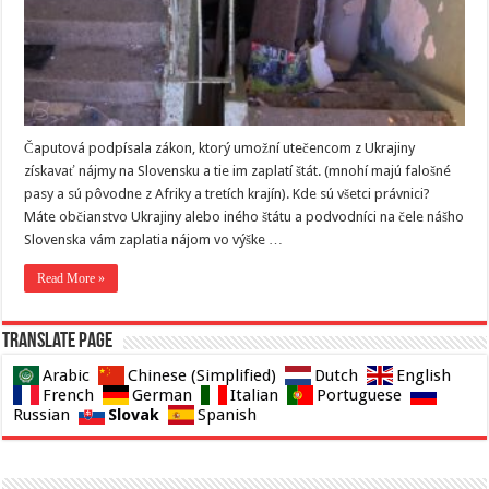
Čaputová podpísala zákon, ktorý umožní utečencom z Ukrajiny
získavať nájmy na Slovensku a tie im zaplatí štát. (mnohí majú falošné
pasy a sú pôvodne z Afriky a tretích krajín). Kde sú všetci právnici?
Máte občianstvo Ukrajiny alebo iného štátu a podvodníci na čele nášho
Slovenska vám zaplatia nájom vo výške …
Read More »
Translate page
Arabic
Chinese (Simplified)
Dutch
English
French
German
Italian
Portuguese
Slovak
Russian
Spanish