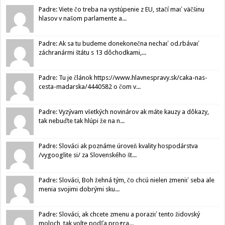
Padre: Viete čo treba na vystúpenie z EU, stačí mať väčšinu
hlasov v našom parlamente a...
Padre: Ak sa tu budeme donekonečna nechať od.rbávať
záchranármi štátu s 13 dôchodkami,...
Padre: Tu je článok https://www.hlavnespravy.sk/caka-nas-
cesta-madarska/4440582 o čom v...
Padre: Vyzývam všetkých novinárov ak máte kauzy a dôkazy,
tak nebuďte tak hlúpi že na n...
Padre: Slováci ak poznáme úroveň kvality hospodárstva
/vygooglite si/ za Slovenského št...
Padre: Slováci, Boh žehná tým, čo chcú nielen zmeniť seba ale
menia svojimi dobrými sku...
Padre: Slováci, ak chcete zmenu a poraziť tento židovský
moloch, tak volte podľa progra...