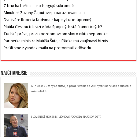
Z brucha beštie – ako fungujú súkromné…
Minulosť Zuzany Čaputovej a parazitovanie na…
Dve tváre Roberta Kodyma z kapely Lucie-úprimný…
Platila Českou televizi vláda Spojených států amerických?
Ľudské práva, prečo bezdomovcom skoro nikto nepomože…
Partnerka ministra Matúša Šutaja Eštoka má zaujímavý biznis
Prešli sme z yandex mailu na protonmail z dôvodu…
Najčítanejšie
Minulosť Zuzany Čaputovej a parazitovanie na verejných financiách a ľudoch z
mimovládok
SLOVENSKÝ HOKEJ: MILIÓNOVÉ PODVODY NA ÚKOR DETÍ