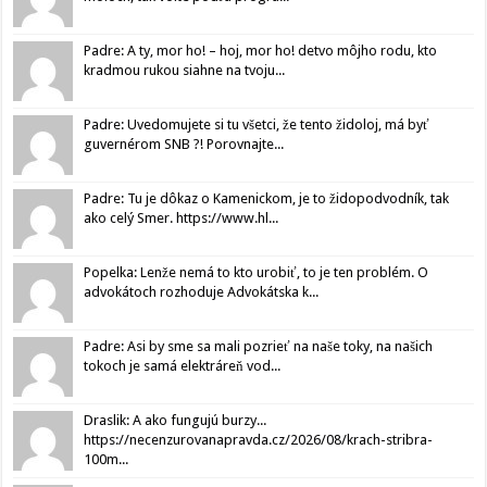
Padre: A ty, mor ho! – hoj, mor ho! detvo môjho rodu, kto
kradmou rukou siahne na tvoju...
Padre: Uvedomujete si tu všetci, že tento židoloj, má byť
guvernérom SNB ?! Porovnajte...
Padre: Tu je dôkaz o Kamenickom, je to židopodvodník, tak
ako celý Smer. https://www.hl...
Popelka: Lenže nemá to kto urobiť, to je ten problém. O
advokátoch rozhoduje Advokátska k...
Padre: Asi by sme sa mali pozrieť na naše toky, na našich
tokoch je samá elektráreň vod...
Draslik: A ako fungujú burzy...
https://necenzurovanapravda.cz/2026/08/krach-stribra-
100m...