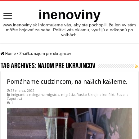
inenoviny
www.inenoviny.sk Informujeme vás, aby ste pochopili, že len vy sám
môžte bojovať za seba. Politici vás oklamu, využijú a odkopnú po
voľbách.
Home
/
Značka:
najom pre ukrajincov
Tag Archives:
najom pre ukrajincov
Pomáhame cudzincom, na našich kašleme.
28 marca, 2022
imigranti a nelegálna migrácia
,
migrácia
,
Rusko-Ukrajina konflikt
,
Zuzana
Čaputová
1