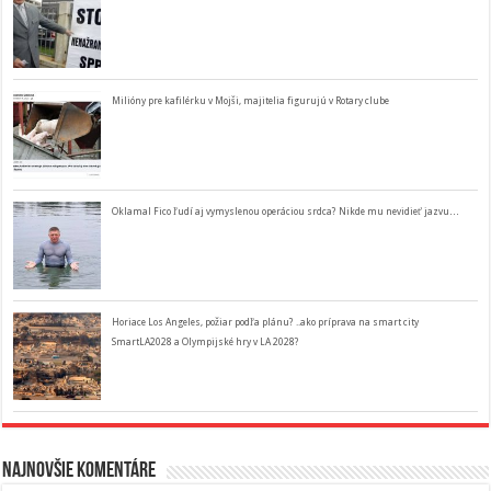
Milióny pre kafilérku v Mojši, majitelia figurujú v Rotary clube
Oklamal Fico ľudí aj vymyslenou operáciou srdca? Nikde mu nevidieť jazvu…
Horiace Los Angeles, požiar podľa plánu? ..ako príprava na smart city
SmartLA2028 a Olympijské hry v LA 2028?
Najnovšie komentáre