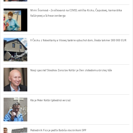
Mimi Šramová – 2x očkovaná na COVID, volička Kisku, Čaputovej, kamarátka
Vašáryovej a Schwarzenberga
V Česku z fotovoltaiky a lítiovej batérie vybuchol dom, škoda takmer 300 000 EUR
Nový spasiteľ Slovákov Zoroslav Kollár je člen slobodomurárskej lóže
Kto je Peter Kotlár (pôvodná verzia)
Podvodník Fico je podľa Babiša vlastníkom SPP