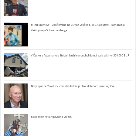
Mimi Šramová – 2x očkovaná na COVID, volička Kisku, Čaputovej, kamarátka
Vašáryovej a Schwarzenberga
V Česku z fotovoltaiky a lítiovej batérie vybuchol dom, škoda takmer 300 000 EUR
Nový spasiteľ Slovákov Zoroslav Kollár je člen slobodomurárskej lóže
Kto je Peter Kotlár (pôvodná verzia)