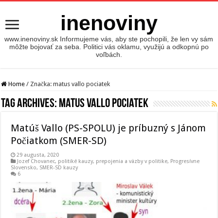
inenoviny
www.inenoviny.sk Informujeme vás, aby ste pochopili, že len vy sám
môžte bojovať za seba. Politici vás oklamu, využijú a odkopnú po
voľbách.
Home
/
Značka:
matus vallo pociatek
Tag Archives:
matus vallo pociatek
Matúš Vallo (PS-SPOLU) je príbuzný s Jánom
Počiatkom (SMER-SD)
29 augusta, 2020
Jozef Chovanec
,
politiké kauzy
,
prepojenia a väzby v politike
,
Progresívne
Slovensko
,
SMER-SD kauzy
6