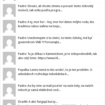
Padre: Slováci, ak chcete zmenu a poraziť tento židovský
moloch, tak volte podľa progra...
Padre: A ty, mor ho! – hoj, mor ho! detvo môjho rodu, kto
kradmou rukou siahne na tvoju...
Padre: Uvedomujete si tu všetci, že tento židoloj, má byť
guvernérom SNB ?! Porovnajte...
Padre: Tu je dôkaz o Kamenickom, je to židopodvodník, tak
ako celý Smer. https://www.hl...
Popelka: Lenže nemá to kto urobiť, to je ten problém. O
advokátoch rozhoduje Advokátska k...
Padre: Asi by sme sa mali pozrieť na naše toky, na našich
tokoch je samá elektráreň vod...
Draslik: A ako fungujú burzy...