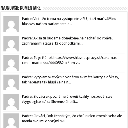
Najnovšie komentáre
Padre: Viete čo treba na vystúpenie z EU, stačí mať väčšinu
hlasov v našom parlamente a...
Padre: Ak sa tu budeme donekonečna nechať od.rbávať
záchranármi štátu s 13 dôchodkami,...
Padre: Tu je článok https://www.hlavnespravy.sk/caka-nas-
cesta-madarska/4440582 o čom v...
Padre: Vyzývam všetkých novinárov ak máte kauzy a dôkazy,
tak nebuďte tak hlúpi že na n...
Padre: Slováci ak poznáme úroveň kvality hospodárstva
/vygooglite si/ za Slovenského št...
Padre: Slováci, Boh žehná tým, čo chcú nielen zmeniť seba ale
menia svojimi dobrými sku...