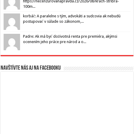
https://necenzurovanapravda.cz/2026/08/krach-stribra-
100m...
korbáč: A paralelne s tým, advokáti a sudcovia ak nebudú
postupovať v súlade so zákonom,...
Padre: Ak má byť doživotná renta pre premiéra, akýmsi
ocenením jeho práce pre národ a o...
Navštívte nás aj na Facebooku