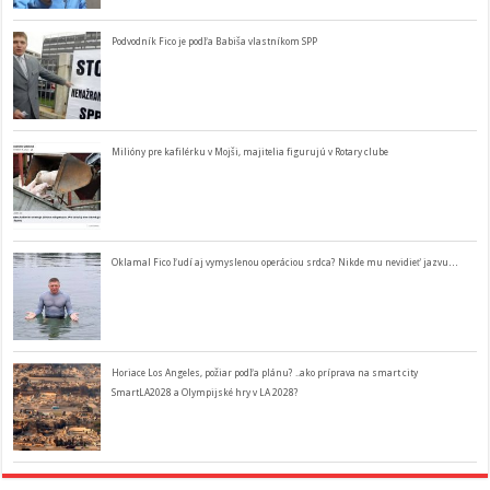
Podvodník Fico je podľa Babiša vlastníkom SPP
Milióny pre kafilérku v Mojši, majitelia figurujú v Rotary clube
Oklamal Fico ľudí aj vymyslenou operáciou srdca? Nikde mu nevidieť jazvu…
Horiace Los Angeles, požiar podľa plánu? ..ako príprava na smart city
SmartLA2028 a Olympijské hry v LA 2028?