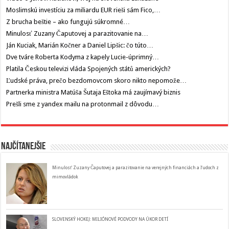
Moslimskú investíciu za miliardu EUR rieši sám Fico,…
Z brucha beštie – ako fungujú súkromné…
Minulosť Zuzany Čaputovej a parazitovanie na…
Ján Kuciak, Marián Kočner a Daniel Lipšic: čo túto…
Dve tváre Roberta Kodyma z kapely Lucie-úprimný…
Platila Českou televizi vláda Spojených států amerických?
Ľudské práva, prečo bezdomovcom skoro nikto nepomože…
Partnerka ministra Matúša Šutaja Eštoka má zaujímavý biznis
Prešli sme z yandex mailu na protonmail z dôvodu…
Najčítanejšie
Minulosť Zuzany Čaputovej a parazitovanie na verejných financiách a ľudoch z
mimovládok
SLOVENSKÝ HOKEJ: MILIÓNOVÉ PODVODY NA ÚKOR DETÍ