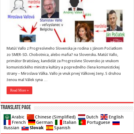
Matúš Vallo z Progresívneho Slovenska je rodina s Jánom Počiatkom
zo SMER-SD. Chobotnica, alebo mafia? na Slovensku. Matúš Vallo,
primátor Bratislavy, kandidát za Progresívne Slovensko je vnukom
komunistického ministra kultúry a popredného člena komunistickej
strany – Miroslava Válka. Vallo je vnuk prvej Válkovej ženy. S druhou
ženou mal Válek syna …
Read More »
Translate page
Arabic
Chinese (Simplified)
Dutch
English
French
German
Italian
Portuguese
Slovak
Russian
Spanish