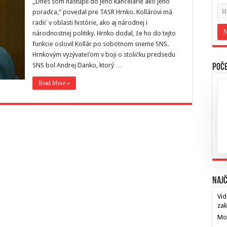
„Dnes som nastúpil do jeho kancelárie ako jeho
poradca,“ povedal pre TASR Hrnko. Kollárovi má
radiť v oblasti histórie, ako aj národnej i
národnostnej politiky. Hrnko dodal, že ho do tejto
funkcie oslovil Kollár po sobotnom sneme SNS.
Hrnkovým vyzývateľom v boji o stoličku predsedu
SNS bol Andrej Danko, ktorý …
Poče
Read More »
Najč
Vid
za
Mos
…