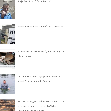
Kto je Peter Kotlár (pôvodná verzia)
Podvodník Fico je podľa Babiša vlastníkom SPP
Milióny pre kafilérku v Mojši, majitelia figurujú
v Rotary clube
Oklamal Fico ľudí aj vymyslenou operáciou
srdca? Nikde mu nevidieť jazvu…
Horiace Los Angeles, požiar podľa plánu? ..ako
príprava na smart city SmartLA2028 a
Olympijské hry v LA 2028?