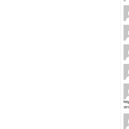
htt
str