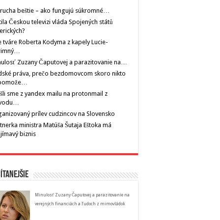
rucha beštie – ako fungujú súkromné…
tila Českou televizi vláda Spojených států
erických?
 tváre Roberta Kodyma z kapely Lucie-
rimný…
ulosť Zuzany Čaputovej a parazitovanie na…
dské práva, prečo bezdomovcom skoro nikto
pomože…
šli sme z yandex mailu na protonmail z
vodu…
anizovaný prílev cudzincov na Slovensko
tnerka ministra Matúša Šutaja Eštoka má
jímavý biznis
ítanejšie
Minulosť Zuzany Čaputovej a parazitovanie na
verejných financiách a ľudoch z mimovládok