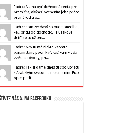
Padre: Ak má byť doživotná renta pre
premiéra, akýmsi ocenením jeho práce
pre národ a o...
Padre: Som zvedavý čo bude onedlho,
keď prídu do dôchodku "Husákove
deti", to tu už ten...
Padre: Ako tu má niekto v tomto
bananistane podnikať, keď vám vláda
zvyšuje odvody, pri...
Padre: Tak si dáme dnes tú spoluprácu
s Arabským svetom a nielen s ním. Fico
opäť perlí...
tívte nás aj na Facebooku