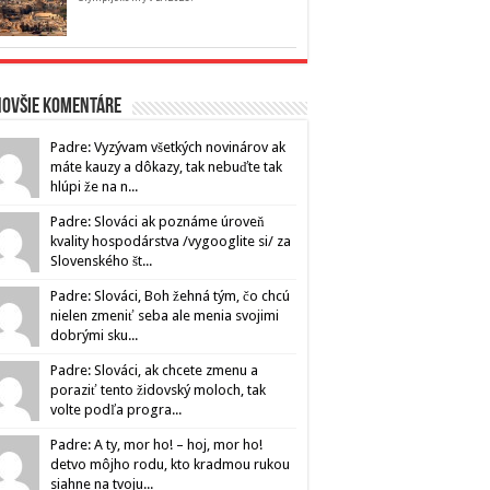
novšie komentáre
Padre: Vyzývam všetkých novinárov ak
máte kauzy a dôkazy, tak nebuďte tak
hlúpi že na n...
Padre: Slováci ak poznáme úroveň
kvality hospodárstva /vygooglite si/ za
Slovenského št...
Padre: Slováci, Boh žehná tým, čo chcú
nielen zmeniť seba ale menia svojimi
dobrými sku...
Padre: Slováci, ak chcete zmenu a
poraziť tento židovský moloch, tak
volte podľa progra...
Padre: A ty, mor ho! – hoj, mor ho!
detvo môjho rodu, kto kradmou rukou
siahne na tvoju...