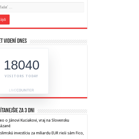
t videní dnes
18040
VISITORS TODAY
ítanejšie za 3 dni
eo o Jánovi Kuciakovi, vraj na Slovensku
kázané
limskú investíciu za miliardu EUR rieši sám Fico,