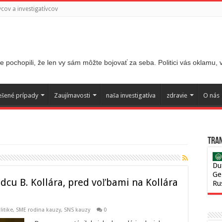
ov a investigatívcov
 pochopili, že len vy sám môžte bojovať za seba. Politici vás oklamu,
ešené prípady
Zaujímavosti
naša investigatíva
zdravie
O nás
Tran
Du
Ge
dcu B. Kollára, pred voľbami na Kollára
Ru
litike
,
SME rodina kauzy
,
SNS kauzy
0