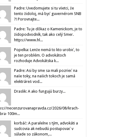
Padre: Uvedomujete si tu všetci, že
tento židoloj, má byť guvernérom SNB
?! Porovnajte...
Padre: Tu je dôkaz o Kamenickom, je to
židopodvodník, tak ako celý Smer.
https://www.hl...
Popelka: Lenže nemá to kto urobiť, to
je ten problém. O advokátoch
rozhoduje Advokátska k...
Padre: Asi by sme sa mali pozrieť na
naše toky, na našich tokoch je samá
elektráreň vod...
Draslik: A ako fungujú burzy...
ps://necenzurovanapravda.cz/2026/08/krach-
ibra-100m...
korbáč: A paralelne s tým, advokáti a
sudcovia ak nebudú postupovať v
súlade so zákonom,...