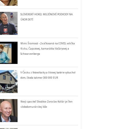
SLOVENSKÝ HOKEJ: MILIÓNOVÉ PODVODY NA
ÚKOR DETÍ
Mimi Šramová – 2x očkovaná na COVID, volička
Kisku, Čaputovej, kamarátka Vašáryovej a
Schwarzenberga
V Česku z fotovoltaiky a lítiovej batérie vybuchol
dom, škoda takmer 300 000 EUR
Nový spasiteľ Slovákov Zoroslav Kollár je člen
slobodomurárskej lóže