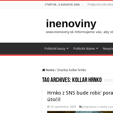
Podporte národovc
ŠTVRTOK , 6 AUGUSTA 2026
inenoviny
www.inenoviny.sk Informujeme vás, aby ste
Politické kauzy
Politické dianie
Nevyri
Home
/
Značka:
kollar hrnko
Tag Archives:
kollar hrnko
Hrnko z SNS bude robiť pora
útočil
16 septembra, 2020
prepojenia a väzby v po