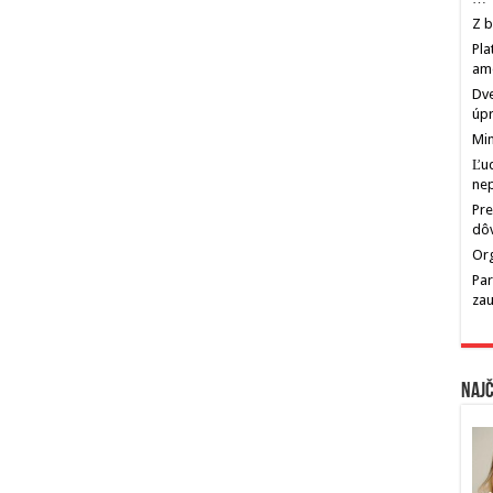
Z b
Pla
am
Dve
úp
Min
Ľu
ne
Pre
dô
Org
Par
zau
Najč