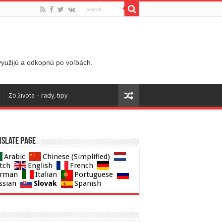
 využijú a odkopnú po voľbách.
Zo života – rady, tipy
slate page
Arabic
Chinese (Simplified)
tch
English
French
rman
Italian
Portuguese
Slovak
ssian
Spanish