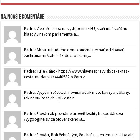
Najnovšie komentáre
Padre: Viete čo treba na vystúpenie z EU, stačí mať väčšinu
hlasov v našom parlamente a...
Padre: Ak sa tu budeme donekonečna nechať od.rbávať
záchranármi štátu s 13 dôchodkami,...
Padre: Tu je článok https://www.hlavnespravy.sk/caka-nas-
cesta-madarska/4440582 o čom v...
Padre: Vyzývam všetkých novinárov ak máte kauzy a dôkazy,
tak nebuďte tak hlúpi že na n...
Padre: Slováci ak poznáme úroveň kvality hospodárstva
/vygooglite si/ za Slovenského št...
Padre: Slováci, Boh žehná tým, čo chcú nielen zmeniť seba ale