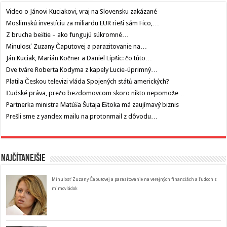
Video o Jánovi Kuciakovi, vraj na Slovensku zakázané
Moslimskú investíciu za miliardu EUR rieši sám Fico,…
Z brucha beštie – ako fungujú súkromné…
Minulosť Zuzany Čaputovej a parazitovanie na…
Ján Kuciak, Marián Kočner a Daniel Lipšic: čo túto…
Dve tváre Roberta Kodyma z kapely Lucie-úprimný…
Platila Českou televizi vláda Spojených států amerických?
Ľudské práva, prečo bezdomovcom skoro nikto nepomože…
Partnerka ministra Matúša Šutaja Eštoka má zaujímavý biznis
Prešli sme z yandex mailu na protonmail z dôvodu…
Najčítanejšie
Minulosť Zuzany Čaputovej a parazitovanie na verejných financiách a ľudoch z
mimovládok