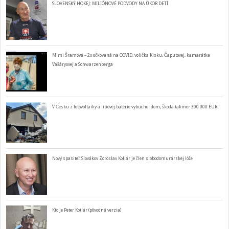
SLOVENSKÝ HOKEJ: MILIÓNOVÉ PODVODY NA ÚKOR DETÍ
Mimi Šramová – 2x očkovaná na COVID, volička Kisku, Čaputovej, kamarátka
Vašáryovej a Schwarzenberga
V Česku z fotovoltaiky a lítiovej batérie vybuchol dom, škoda takmer 300 000 EUR
Nový spasiteľ Slovákov Zoroslav Kollár je člen slobodomurárskej lóže
Kto je Peter Kotlár (pôvodná verzia)