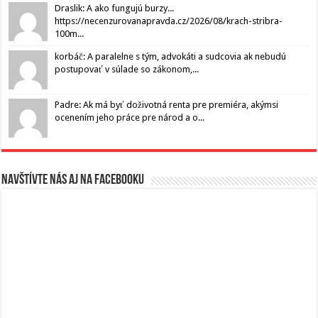
Draslik: A ako fungujú burzy...
https://necenzurovanapravda.cz/2026/08/krach-stribra-
100m...
korbáč: A paralelne s tým, advokáti a sudcovia ak nebudú
postupovať v súlade so zákonom,...
Padre: Ak má byť doživotná renta pre premiéra, akýmsi
ocenením jeho práce pre národ a o...
Navštívte nás aj na Facebooku