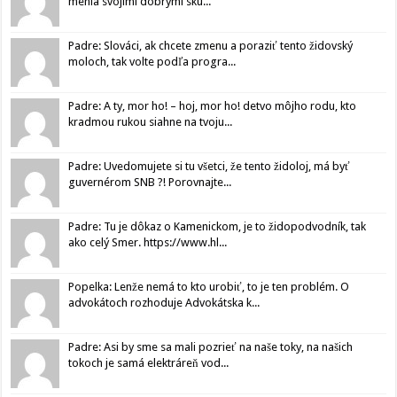
menia svojimi dobrými sku...
Padre: Slováci, ak chcete zmenu a poraziť tento židovský
moloch, tak volte podľa progra...
Padre: A ty, mor ho! – hoj, mor ho! detvo môjho rodu, kto
kradmou rukou siahne na tvoju...
Padre: Uvedomujete si tu všetci, že tento židoloj, má byť
guvernérom SNB ?! Porovnajte...
Padre: Tu je dôkaz o Kamenickom, je to židopodvodník, tak
ako celý Smer. https://www.hl...
Popelka: Lenže nemá to kto urobiť, to je ten problém. O
advokátoch rozhoduje Advokátska k...
Padre: Asi by sme sa mali pozrieť na naše toky, na našich
tokoch je samá elektráreň vod...