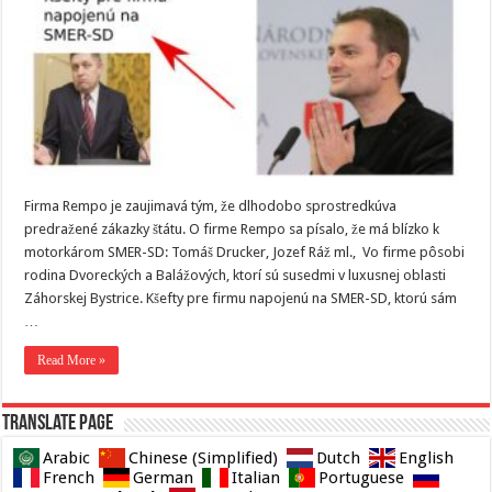
Firma Rempo je zaujimavá tým, že dlhodobo sprostredkúva
predražené zákazky štátu. O firme Rempo sa písalo, že má blízko k
motorkárom SMER-SD: Tomáš Drucker, Jozef Ráž ml., Vo firme pôsobi
rodina Dvoreckých a Balážových, ktorí sú susedmi v luxusnej oblasti
Záhorskej Bystrice. Kšefty pre firmu napojenú na SMER-SD, ktorú sám
…
Read More »
Translate page
Arabic
Chinese (Simplified)
Dutch
English
French
German
Italian
Portuguese