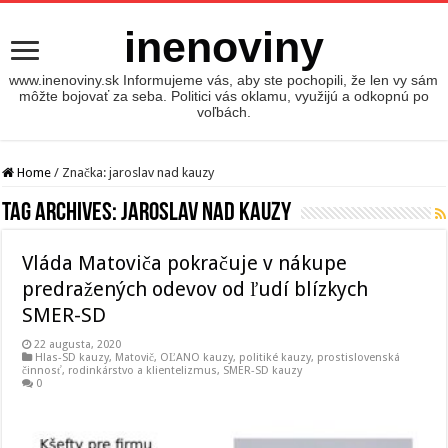
inenoviny
www.inenoviny.sk Informujeme vás, aby ste pochopili, že len vy sám
môžte bojovať za seba. Politici vás oklamu, využijú a odkopnú po
voľbách.
Home
/
Značka:
jaroslav nad kauzy
Tag Archives:
jaroslav nad kauzy
Vláda Matoviča pokračuje v nákupe
predražených odevov od ľudí blízkych
SMER-SD
22 augusta, 2020
Hlas-SD kauzy
,
Matovič, OĽANO kauzy
,
politiké kauzy
,
prostislovenská
činnosť
,
rodinkárstvo a klientelizmus
,
SMER-SD kauzy
0