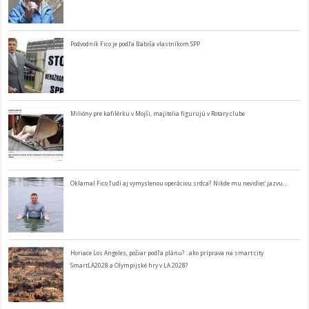
Podvodník Fico je podľa Babiša vlastníkom SPP
Milióny pre kafilérku v Mojši, majitelia figurujú v Rotary clube
Oklamal Fico ľudí aj vymyslenou operáciou srdca? Nikde mu nevidieť jazvu…
Horiace Los Angeles, požiar podľa plánu? ..ako príprava na smart city
SmartLA2028 a Olympijské hry v LA 2028?