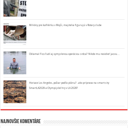
Milióny pre kafilérku v Mojši, majitelia figurujú v Rotary clube
Oklamal Fico ľudí aj vymyslenou operáciou srdca? Nikde mu nevidieť jazvu…
Horiace Los Angeles, požiar podľa plánu? ..ako príprava na smart city
SmartLA2028 a Olympijské hry v LA 2028?
Najnovšie komentáre