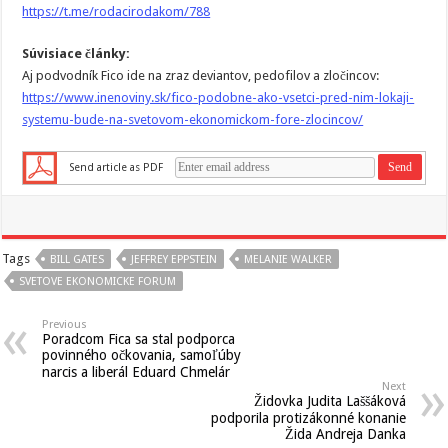
https://t.me/rodacirodakom/788
Súvisiace články:
Aj podvodník Fico ide na zraz deviantov, pedofilov a zločincov:
https://www.inenoviny.sk/fico-podobne-ako-vsetci-pred-nim-lokaji-
systemu-bude-na-svetovom-ekonomickom-fore-zlocincov/
Send article as PDF
Tags
BILL GATES
JEFFREY EPPSTEIN
MELANIE WALKER
SVETOVE EKONOMICKE FORUM
Previous
Poradcom Fica sa stal podporca
povinného očkovania, samoľúby
narcis a liberál Eduard Chmelár
Next
Židovka Judita Laššáková
podporila protizákonné konanie
Žida Andreja Danka