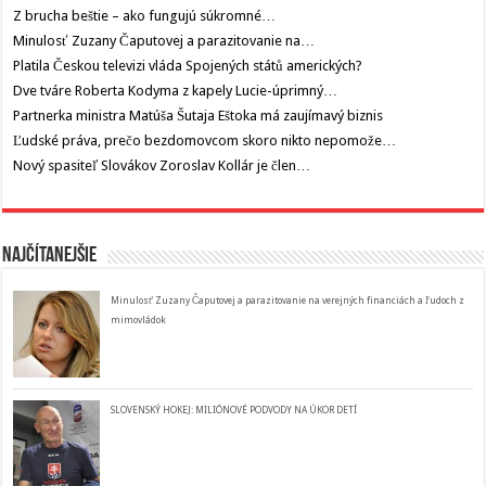
Z brucha beštie – ako fungujú súkromné…
Minulosť Zuzany Čaputovej a parazitovanie na…
Platila Českou televizi vláda Spojených států amerických?
Dve tváre Roberta Kodyma z kapely Lucie-úprimný…
Partnerka ministra Matúša Šutaja Eštoka má zaujímavý biznis
Ľudské práva, prečo bezdomovcom skoro nikto nepomože…
Nový spasiteľ Slovákov Zoroslav Kollár je člen…
Najčítanejšie
Minulosť Zuzany Čaputovej a parazitovanie na verejných financiách a ľudoch z
mimovládok
SLOVENSKÝ HOKEJ: MILIÓNOVÉ PODVODY NA ÚKOR DETÍ