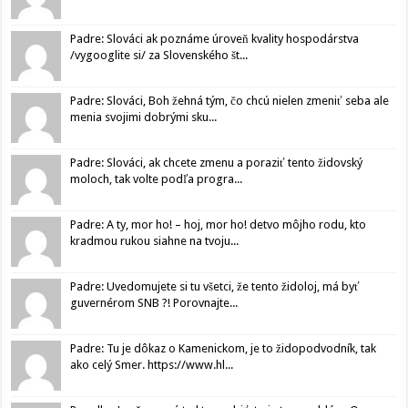
Padre: Slováci ak poznáme úroveň kvality hospodárstva
/vygooglite si/ za Slovenského št...
Padre: Slováci, Boh žehná tým, čo chcú nielen zmeniť seba ale
menia svojimi dobrými sku...
Padre: Slováci, ak chcete zmenu a poraziť tento židovský
moloch, tak volte podľa progra...
Padre: A ty, mor ho! – hoj, mor ho! detvo môjho rodu, kto
kradmou rukou siahne na tvoju...
Padre: Uvedomujete si tu všetci, že tento židoloj, má byť
guvernérom SNB ?! Porovnajte...
Padre: Tu je dôkaz o Kamenickom, je to židopodvodník, tak
ako celý Smer. https://www.hl...