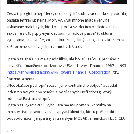
Cesta tejto globálnej líderky do „elitných“ kruhov viedla skrze pedofila,
pasáka Jeffrey Epsteina, ktorý využíval mnohé mladé ženy na
získavanie maloletých, ktorí boli podľa svedectiev poskytovaní na
sexuálne služby vplyvným osobám („medové pasce“ štruktúra
vydierania). Ako vidíte, WEF je skutočne „elitný“ klub, klub, v ktorom sa
každoročne stretávajú lídri z mnohých štátov
Epstein sa spája hlavne s pedofíliou, ale bol súčasťou aj jedného z
najväčších finančných podvodov v USA – Towers Financial 1987 – 1993
(
https://en.wikipedia.org/wiki/Towers_Financial_Corporation
), tzv.
Ponziho schéma
„Nedokážete pochopiť rozsah jeho kontrolného vplyvu“ povedal
jeden z hlavných obvinených a odsúdených Hoffenberg, ktorý
odmietol Epsteina utopiť.
Epstein sa vyšetrovaniu vyhol, zrejme mu pomohli kontakty na
ministerstvo spravodlivosti a vplyvná klientela, ktorú počas tohto
podvodu získal. Je spájaný s izraelským MOSAD, americkou FBI či CIA
zdroj: