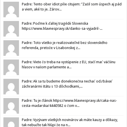
Padre: Tento ober idiot píše citujem: "Zažil som úspech aj pád
a viem, aké to je. Zárov...
Padre: Poďme k ďalšej tragédii Slovenska
https://www.hlavnespravy.sk/danko-sa-vyjadril-...
Padre: Toto všetko je realizovateľné bez slovenského
referenda, pretože v Lisabonskej z...
Padre: Viete čo treba na vystúpenie z EU, stačí mať väčšinu
hlasov v našom parlamente a...
Padre: Ak sa tu budeme donekonečna nechať od.rbávať
záchranármi štátu s 13 dôchodkami,...
Padre: Tu je článok https://www.hlavnespravy.sk/caka-nas-
cesta-madarska/4440582 o čom v...
Padre: Vyzývam všetkých novinárov ak máte kauzy a dôkazy,
tak nebuďte tak hlúpi že na n...