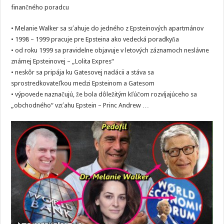
finančného poradcu
• Melanie Walker sa sťahuje do jedného z Epsteinových apartmánov
• 1998 – 1999 pracuje pre Epsteina ako vedecká poradkyňa
• od roku 1999 sa pravidelne objavuje v letových záznamoch neslávne
známej Epsteinovej – „Lolita Expres“
• neskôr sa pripája ku Gatesovej nadácii a stáva sa
sprostredkovateľkou medzi Epsteinom a Gatesom
• výpovede naznačujú, že bola dôležitým kľúčom rozvíjajúceho sa
„obchodného“ vzťahu Epstein – Princ Andrew …