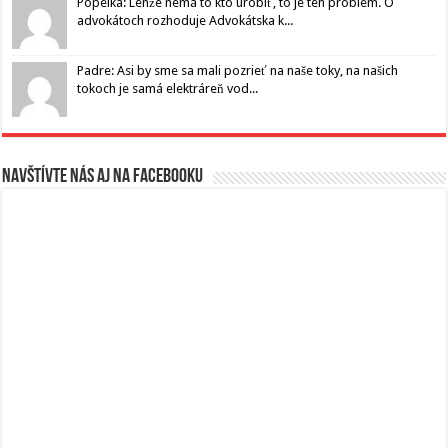
Popelka: Lenže nemá to kto urobiť, to je ten problém. O
advokátoch rozhoduje Advokátska k...
Padre: Asi by sme sa mali pozrieť na naše toky, na našich
tokoch je samá elektráreň vod...
Navštívte nás aj na Facebooku