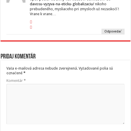
davosu-vyzyva-na-eticku-globalizaciu/
nikoho
prebudeného, mysliaceho pri zmysloch už nezaskočí !
Vrane k vrane…
Odpovedať
Pridaj komentár
Vaša e-mailová adresa nebude zverejnená.
Vyžadované polia sú
označené
*
Komentár
*