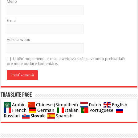
Meno
E-mail
Adresa webu
Uložiť moje meno, e-mail a webovú stránku v tomto prehliadači
pre moje budúce komentáre.
Translate page
Arabic
Chinese (Simplified)
Dutch
English
French
German
Italian
Portuguese
Slovak
Russian
Spanish