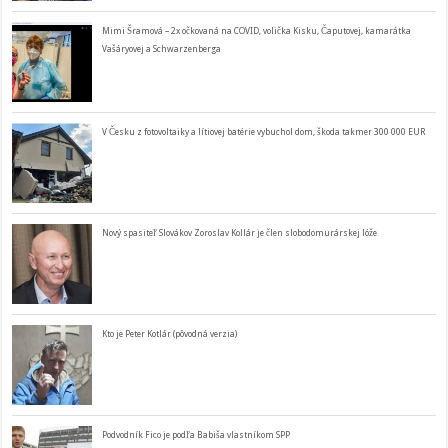
Mimi Šramová – 2x očkovaná na COVID, volička Kisku, Čaputovej, kamarátka
Vašáryovej a Schwarzenberga
V Česku z fotovoltaiky a lítiovej batérie vybuchol dom, škoda takmer 300 000 EUR
Nový spasiteľ Slovákov Zoroslav Kollár je člen slobodomurárskej lóže
Kto je Peter Kotlár (pôvodná verzia)
Podvodník Fico je podľa Babiša vlastníkom SPP