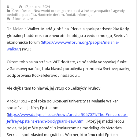
jj
17 januára, 2024
Great Reset - New world order
,
greend deal a iné psychopatické agendy
,
pedofília
,
pedofília, škodenie deťom
,
Rodák informuje
2 komentáre
Dr. Melanie Walker: Mladá globálna líderka a spolupredsedníčka Rady
globálnej budúcnosti pre neurotechnológiu a vedu o mozgu, Svetové
ekonomické fórum (
https://www.weforum.org/people/melanie-
walker/
) (WEF)
Okrem toho sa na stránke WEF dočítate, že pôsobila vo vysokej funkcii
v Gatesovej nadácii, bola hlavná poradkyňa prezidenta Svetovej banky,
podporovaná Rockefelerovou nadáciou …
Ale chýba tam to hlavné, jej vstup do „elitných“ kruhov
V roku 1992 – pol roka po ukončení univerzity sa Melanie Walker
spoznáva s Jeffrey Epsteinom
(
https://www.dailymail.co.uk/news/article-9057071/The-Prince-date-
Jeffrey-Epsteins-ranch-bodyguard-saw.html
), ktorý jej medzi rečou
povie, že jej môže pomôcť s konkurzom na modeling do Victoria’s
Secret – spol. vlastnil magnát Les Wexner, ktorému robil Epstein