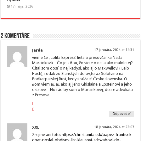
17 mája, 2026
2 komentáre
Jarda
17 januára, 2024 at 14:31
vieme že ‚ Lolita Express‘ lietala presovčanka Naďa
Marcinková…Čo je s ňou, čo viete o nej a ako maloletej?
Čital som dosť o nej kedysi, ako aj o Maxwellovi ( Leib
Hoch), rodak zo Slanských dolov,teraz Solotvino na
Podkarpatskej Rusi, kedysi súčasť Československa. O
ňom viem až až ako aj jeho Ghislaine a Epsteinovi a jeho
ostrove…No rád by som o Marcinkovej, dcere advokata
z Presova…
Odpovedať
XXL
18 januára, 2024 at 22:07
Zrejme ani toto:
https://christianitas.sk/papez-frantisek-
opat-poslal-obdivny-list-klausovi-schwabovi-do-