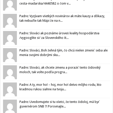
cesta-madarska/4440582 o čom v...
Padre: Vyzývam všetkých novinárov ak máte kauzy a dôkazy,
tak nebuďte tak hlúpi že na n...
Padre: Slováci ak poznáme úroveň kvality hospodárstva
/vygooglite si/ za Slovenského št...
Padre: Slováci, Boh žehná tým, čo chcú nielen zmeniť seba ale
menia svojimi dobrými sku...
Padre: Slováci, ak chcete zmenu a poraziť tento židovský
moloch, tak volte podľa progra...
Padre: A ty, mor ho! – hoj, mor ho! detvo môjho rodu, kto
kradmou rukou siahne na tvoju...
Padre: Uvedomujete si tu všetci, že tento židoloj, má byť
guvernérom SNB ?! Porovnajte...