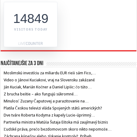
14849
VISITORS TODAY
Najčítanejšie za 3 dni
Moslimskú investíciu za miliardu EUR rieši sám Fico,…
Video o Jánovi Kuciakovi, vraj na Slovensku zakázané
Ján Kuciak, Marián Kočner a Daniel Lipšic: čo túto…
Z brucha beštie – ako fungujú súkromné…
Minulosť Zuzany Čaputovej a parazitovanie na…
Platila Českou televizi vláda Spojených států amerických?
Dve tváre Roberta Kodyma z kapely Lucie-úprimný…
Partnerka ministra Matúša Šutaja Eštoka má zaujímavý biznis
Ľudské práva, prečo bezdomovcom skoro nikto nepomože…
Záchrana kúpeľov alebo získanie kontroly? Príbeh…