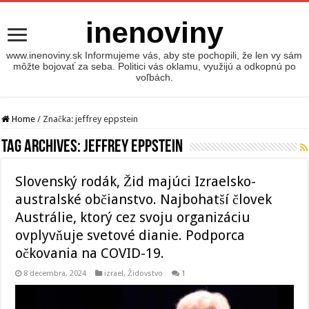
inenoviny
www.inenoviny.sk Informujeme vás, aby ste pochopili, že len vy sám
môžte bojovať za seba. Politici vás oklamu, využijú a odkopnú po
voľbách.
Home
/
Značka:
jeffrey eppstein
Tag Archives:
jeffrey eppstein
Slovenský rodák, Žid majúci Izraelsko-
australské občianstvo. Najbohatší človek
Austrálie, ktorý cez svoju organizáciu
ovplyvňuje svetové dianie. Podporca
očkovania na COVID-19.
8 decembra, 2024
izrael
,
Židovstvo
1