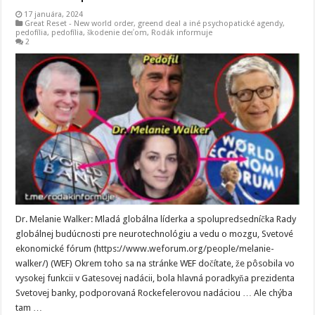
17 januára, 2024
Great Reset - New world order
,
greend deal a iné psychopatické agendy
,
pedofília
,
pedofília, škodenie deťom
,
Rodák informuje
2
Dr. Melanie Walker: Mladá globálna líderka a spolupredsedníčka Rady
globálnej budúcnosti pre neurotechnológiu a vedu o mozgu, Svetové
ekonomické fórum (https://www.weforum.org/people/melanie-
walker/) (WEF) Okrem toho sa na stránke WEF dočítate, že pôsobila vo
vysokej funkcii v Gatesovej nadácii, bola hlavná poradkyňa prezidenta
Svetovej banky, podporovaná Rockefelerovou nadáciou … Ale chýba
tam …