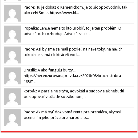
Padre: Tu je dôkaz o Kamenickom, je to židopodvodník, tak
ako celý Smer. https://www.hl...
Popelka: Lenže nemá to kto urobiť, to je ten problém. O
advokátoch rozhoduje Advokátska k...
Padre: Asi by sme sa mali pozrieť na naše toky, na našich
tokoch je samá elektráreň vod...
Draslik: A ako fungujú burzy...
https://necenzurovanapravda.cz/2026/08/krach-stribra-
100m...
korbáč: A paralelne s tým, advokáti a sudcovia ak nebudú
postupovať v súlade so zákonom,...
Padre: Ak má byť doživotná renta pre premiéra, akýmsi
ocenením jeho práce pre národ a o...