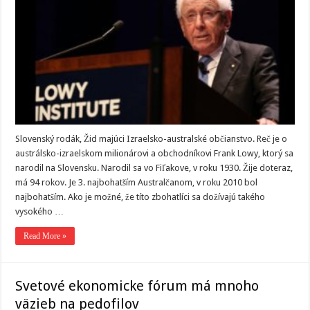
Slovenský rodák, Žid majúci Izraelsko-australské občianstvo. Reč je o
austrálsko-izraelskom milionárovi a obchodníkovi Frank Lowy, ktorý sa
narodil na Slovensku. Narodil sa vo Fiľakove, v roku 1930. Žije doteraz,
má 94 rokov. Je 3. najbohatším Australčanom, v roku 2010 bol
najbohatším. Ako je možné, že títo zbohatlíci sa dožívajú takého
vysokého …
Read More »
Svetové ekonomicke fórum má mnoho
väzieb na pedofilov