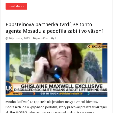
Read More »
Eppsteinova partnerka tvrdí, že tohto
agenta Mosadu a pedofila zabili vo väzení
26 januára, 2023
pedofília
1
Mnoho ľudí verí, že Eppstein nie je vôbec mŕtvy a zmenil identitu.
Podľa nich ide o vplyvného pedofila, ktorý pracoval pre izraelskú tajnú
službu MOSAD. Jeho partnerka, dcéra multimilionára a agenta