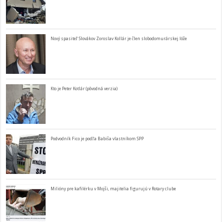
Nový spasiteľ Slovákov Zoroslav Kollár je člen slobodomurárskej lóže
Kto je Peter Kotlár (pôvodná verzia)
Podvodník Fico je podľa Babiša vlastníkom SPP
Milióny pre kafilérku v Mojši, majitelia figurujú v Rotary clube