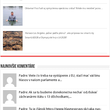
Oklamal Fico ľudí aj vymyslenou operáciou srdca? Nikde mu nevidieť jazvu…
Horiace Los Angeles, požiar podľa plánu? ..ako príprava na smart city
SmartLA2028 a Olympijské hry v LA 2028?
Najnovšie komentáre
Padre: Viete čo treba na vystúpenie z EU, stačí mať väčšinu
hlasov v našom parlamente a...
Padre: Ak sa tu budeme donekonečna nechať od.rbávať
záchranármi štátu s 13 dôchodkami,...
Padre: Tu je článok https://www.hlavnespravy.sk/caka-nas-