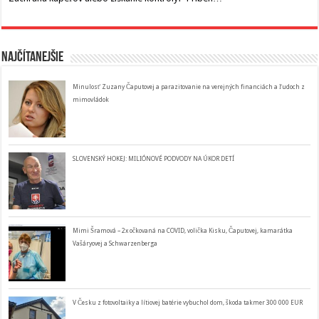
Najčítanejšie
Minulosť Zuzany Čaputovej a parazitovanie na verejných financiách a ľudoch z
mimovládok
SLOVENSKÝ HOKEJ: MILIÓNOVÉ PODVODY NA ÚKOR DETÍ
Mimi Šramová – 2x očkovaná na COVID, volička Kisku, Čaputovej, kamarátka
Vašáryovej a Schwarzenberga
V Česku z fotovoltaiky a lítiovej batérie vybuchol dom, škoda takmer 300 000 EUR