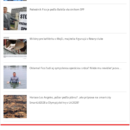
Podvodník Fico je podľa Babiša vlastníkom SPP
Milióny pre kafilérku v Mojši, majitelia figurujú v Rotary clube
Oklamal Fico ľudí aj vymyslenou operáciou srdca? Nikde mu nevidieť jazvu…
Horiace Los Angeles, požiar podľa plánu? ..ako príprava na smart city
SmartLA2028 a Olympijské hry v LA 2028?