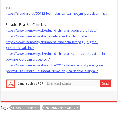
Viac tu:
https://standard.sk/501124/chmelar-sa-stal-novym-poradcom-fica
Poradca Fica, Žid Chmelár:
https://www.inenoviny.sk/eduard-chmelar-podporuje-lgbti/
https://www.inenoviny.sk/chameleon-eduard-chmelar/
https://www.inenoviny.sk/riadena-opozicia-propaguje-gmo-
geneticku-vakcinu/
https://www.inenoviny.sk/eduard-chmelar-sa-da-zaockovat-a-chce-
povinne-ockovanie-vsetkych/
https://www.inenoviny.sk/v-roku-2014-chmelar-osusky-a-iny-sa-
postavili-za-ukrajinu-a-ziadali-rusko-aby-sa-stiahlo-z-krymu/
Send article as PDF
Tags
EDUARD CHMELAR
EDUARD CHMELAR FICO