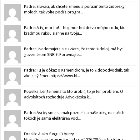
Padre: Slováci, ak chcete zmenu a poraziť tento židovský
moloch, tak volte podľa progra...
Padre: A ty, mor ho! – hoj, mor ho! detvo môjho rodu, kto
kradmou rukou siahne na tvoju...
Padre: Uvedomujete si tu všetci, že tento židoloj, má byť
guvernérom SNB ?! Porovnajte...
Padre: Tu je dôkaz o Kamenickom, je to židopodvodník, tak
ako celý Smer. https://www.hl...
Popelka: Lenže nemá to kto urobiť, to je ten problém. O
advokátoch rozhoduje Advokátska k...
Padre: Asi by sme sa mali pozrieť na naše toky, na našich
tokoch je samá elektráreň vod...
Draslik: A ako fungujú burzy...
https://necenzurovanapravda.cz/2026/08/krach-stribra-