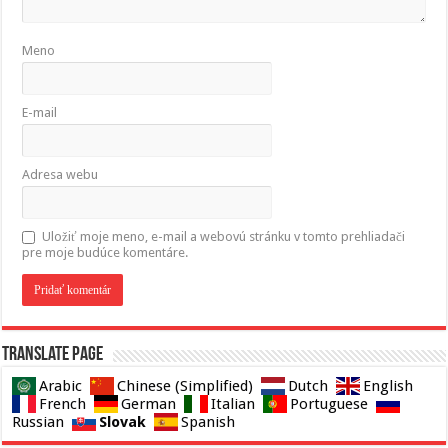
Meno
E-mail
Adresa webu
Uložiť moje meno, e-mail a webovú stránku v tomto prehliadači
pre moje budúce komentáre.
Translate page
Arabic
Chinese (Simplified)
Dutch
English
French
German
Italian
Portuguese
Slovak
Russian
Spanish