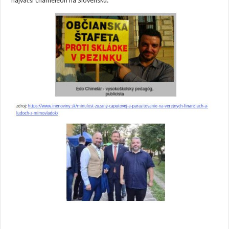
najväčši chameleón na Slovensku.