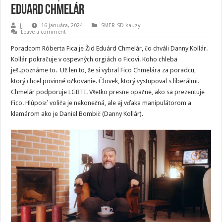
Eduard Chmelár
jj
16 januára, 2024
SMER-SD kauzy
Leave a comment
Poradcom Róberta Fica je Žid Eduárd Chmelár, čo chváli Danny Kollár.
Kollár pokračuje v ospevných orgiách o Ficovi. Koho chleba
ješ..poznáme to. Už len to, že si vybral Fico Chmelára za poradcu,
ktorý chcel povinné očkovanie. Človek, ktorý vystupoval s liberálmi.
Chmelár podporuje LGBTI. Všetko presne opačne, ako sa prezentuje
Fico. Hlúposť voliča je nekonečná, ale aj vďaka manipulátorom a
klamárom ako je Daniel Bombič (Danny Kollár).