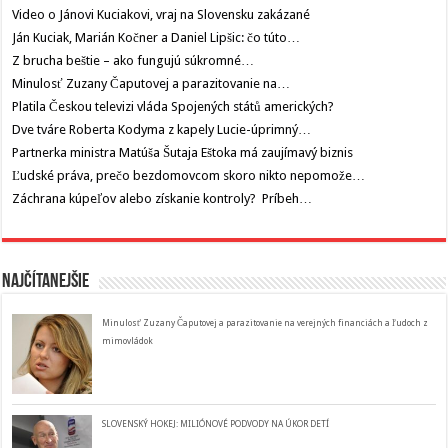
Video o Jánovi Kuciakovi, vraj na Slovensku zakázané
Ján Kuciak, Marián Kočner a Daniel Lipšic: čo túto…
Z brucha beštie – ako fungujú súkromné…
Minulosť Zuzany Čaputovej a parazitovanie na…
Platila Českou televizi vláda Spojených států amerických?
Dve tváre Roberta Kodyma z kapely Lucie-úprimný…
Partnerka ministra Matúša Šutaja Eštoka má zaujímavý biznis
Ľudské práva, prečo bezdomovcom skoro nikto nepomože…
Záchrana kúpeľov alebo získanie kontroly? Príbeh…
Najčítanejšie
Minulosť Zuzany Čaputovej a parazitovanie na verejných financiách a ľudoch z
mimovládok
SLOVENSKÝ HOKEJ: MILIÓNOVÉ PODVODY NA ÚKOR DETÍ