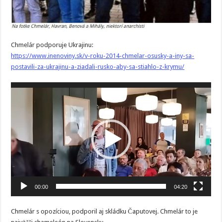
Chmelár podporuje Ukrajinu:
https://www.inenoviny.sk/v-roku-2014-chmelar-osusky-a-iny-sa-
postavili-za-ukrajinu-a-ziadali-rusko-aby-sa-stiahlo-z-krymu/
Video
prehrávač
00:00
04:20
Chmelár s opozíciou, podporil aj skládku Čaputovej. Chmelár to je