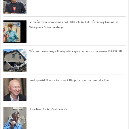
Mimi Šramová – 2x očkovaná na COVID, volička Kisku, Čaputovej, kamarátka
Vašáryovej a Schwarzenberga
V Česku z fotovoltaiky a lítiovej batérie vybuchol dom, škoda takmer 300 000 EUR
Nový spasiteľ Slovákov Zoroslav Kollár je člen slobodomurárskej lóže
Kto je Peter Kotlár (pôvodná verzia)