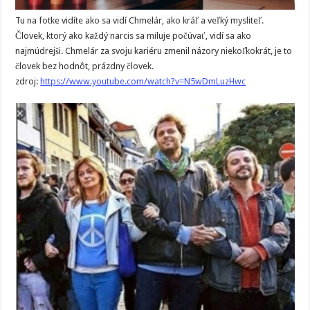
Tu na fotke vidíte ako sa vidí Chmelár, ako kráľ a veľký mysliteľ.
Človek, ktorý ako každý narcis sa miluje počúvať, vidí sa ako
najmúdrejši. Chmelár za svoju kariéru zmenil názory niekoľkokrát, je to
človek bez hodnôt, prázdny človek.
zdroj:
https://www.youtube.com/watch?v=N5wDmLuzHwc