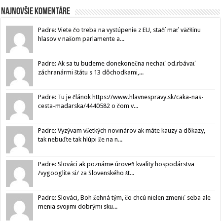
Najnovšie komentáre
Padre: Viete čo treba na vystúpenie z EU, stačí mať väčšinu
hlasov v našom parlamente a...
Padre: Ak sa tu budeme donekonečna nechať od.rbávať
záchranármi štátu s 13 dôchodkami,...
Padre: Tu je článok https://www.hlavnespravy.sk/caka-nas-
cesta-madarska/4440582 o čom v...
Padre: Vyzývam všetkých novinárov ak máte kauzy a dôkazy,
tak nebuďte tak hlúpi že na n...
Padre: Slováci ak poznáme úroveň kvality hospodárstva
/vygooglite si/ za Slovenského št...
Padre: Slováci, Boh žehná tým, čo chcú nielen zmeniť seba ale
menia svojimi dobrými sku...