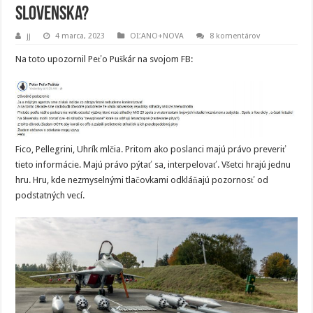
Slovenska?
jj
4 marca, 2023
OĽANO+NOVA
8 komentárov
Na toto upozornil Peťo Puškár na svojom FB:
Fico, Pellegrini, Uhrík mlčia. Pritom ako poslanci majú právo preveriť
tieto informácie. Majú právo pýtať sa, interpelovať. Všetci hrajú jednu
hru. Hru, kde nezmyselnými tlačovkami odkláňajú pozornosť od
podstatných vecí.