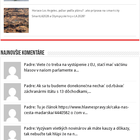
Horiace Los Angeles, požiar podľa plánu? ..ako príprava na smart city
SmartLA2028 a Olympijské hry v LA 2028?
Najnovšie komentáre
Padre: Viete čo treba na vystúpenie z EU, stačí mať väčšinu
hlasov v našom parlamente a...
Padre: Ak sa tu budeme donekonečna nechať od.rbávať
záchranármi štátu s 13 dôchodkami,...
Padre: Tu je článok https://www.hlavnespravy.sk/caka-nas-
cesta-madarska/4440582 o čom v...
Padre: Vyzývam všetkých novinárov ak máte kauzy a dôkazy,
tak nebuďte tak hlúpi že na n...