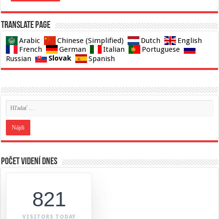
Translate page
Arabic
Chinese (Simplified)
Dutch
English
French
German
Italian
Portuguese
Slovak
Russian
Spanish
Počet videní dnes
821
VISITORS TODAY