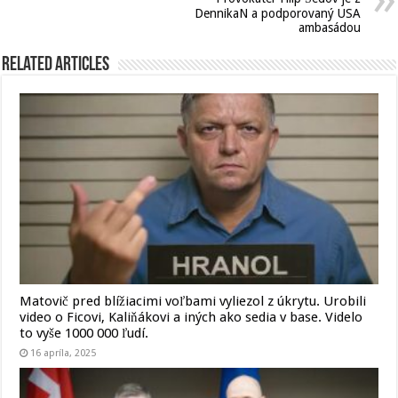
DennikaN a podporovaný USA
ambasádou
Related Articles
Matovič pred blížiacimi voľbami vyliezol z úkrytu. Urobili
video o Ficovi, Kaliňákovi a iných ako sedia v base. Videlo
to vyše 1000 000 ľudí.
16 apríla, 2025