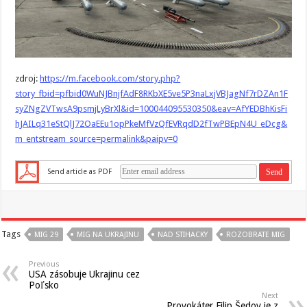
zdroj:
https://m.facebook.com/story.php?
story_fbid=pfbid0WuNJBnjfAdF8RKbXE5ve5P3naLxjVBJagNf7rDZAn1F
syZNgZVTwsA9psmjLyBrXl&id=100044095530350&eav=AfYEDBhKisFi
hJAILq31eStQlJ72OaEEu1opPkeMfVzQfEVRqdD2fTwPBEpN4U_eDcg&
m_entstream_source=permalink&paipv=0
Send article as PDF
Tags
MIG 29
MIG NA UKRAJINU
NAD STIHACKY
ROZOBRATE MIG
Previous
USA zásobuje Ukrajinu cez
Poľsko
Next
Provokáter Filip Šedov je z