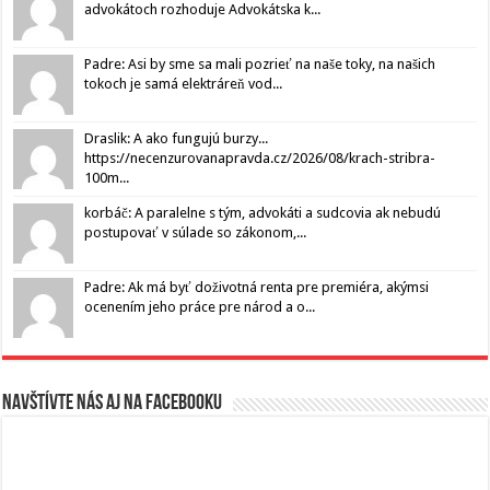
advokátoch rozhoduje Advokátska k...
Padre: Asi by sme sa mali pozrieť na naše toky, na našich
tokoch je samá elektráreň vod...
Draslik: A ako fungujú burzy...
https://necenzurovanapravda.cz/2026/08/krach-stribra-
100m...
korbáč: A paralelne s tým, advokáti a sudcovia ak nebudú
postupovať v súlade so zákonom,...
Padre: Ak má byť doživotná renta pre premiéra, akýmsi
ocenením jeho práce pre národ a o...
Navštívte nás aj na Facebooku