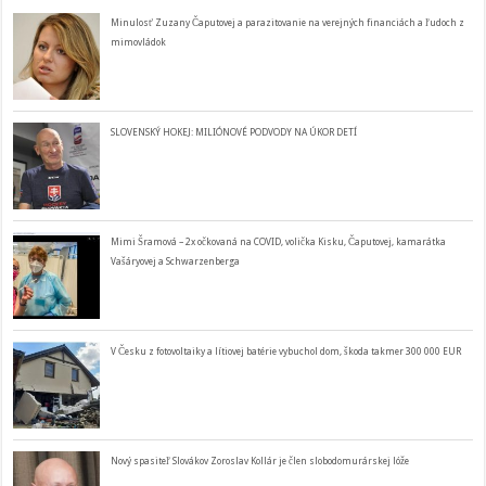
Minulosť Zuzany Čaputovej a parazitovanie na verejných financiách a ľudoch z
mimovládok
SLOVENSKÝ HOKEJ: MILIÓNOVÉ PODVODY NA ÚKOR DETÍ
Mimi Šramová – 2x očkovaná na COVID, volička Kisku, Čaputovej, kamarátka
Vašáryovej a Schwarzenberga
V Česku z fotovoltaiky a lítiovej batérie vybuchol dom, škoda takmer 300 000 EUR
Nový spasiteľ Slovákov Zoroslav Kollár je člen slobodomurárskej lóže