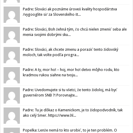
Padre: Slováci ak poznáme úroveň kvality hospodárstva
/vygooglite si/ za Slovenského št...
Padre: Slováci, Boh žehná tým, čo chcú nielen zmeniť seba ale
menia svojimi dobrými sku...
Padre: Slováci, ak chcete zmenu a poraziť tento židovský
moloch, tak volte podľa progra...
Padre: A ty, mor ho! – hoj, mor ho! detvo môjho rodu, kto
kradmou rukou siahne na tvoju...
Padre: Uvedomujete si tu všetci, že tento židoloj, má byť
guvernérom SNB ?! Porovnajte...
Padre: Tu je dôkaz o Kamenickom, je to židopodvodník, tak
ako celý Smer. https://www.hl...
Popelka: Lenže nemá to kto urobiť, to je ten problém. O