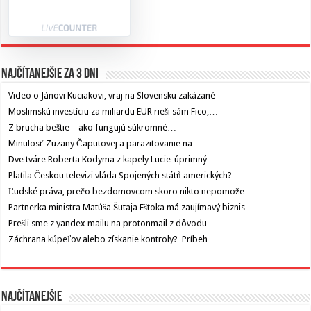
Najčítanejšie za 3 dni
Video o Jánovi Kuciakovi, vraj na Slovensku zakázané
Moslimskú investíciu za miliardu EUR rieši sám Fico,…
Z brucha beštie – ako fungujú súkromné…
Minulosť Zuzany Čaputovej a parazitovanie na…
Dve tváre Roberta Kodyma z kapely Lucie-úprimný…
Platila Českou televizi vláda Spojených států amerických?
Ľudské práva, prečo bezdomovcom skoro nikto nepomože…
Partnerka ministra Matúša Šutaja Eštoka má zaujímavý biznis
Prešli sme z yandex mailu na protonmail z dôvodu…
Záchrana kúpeľov alebo získanie kontroly? Príbeh…
Najčítanejšie