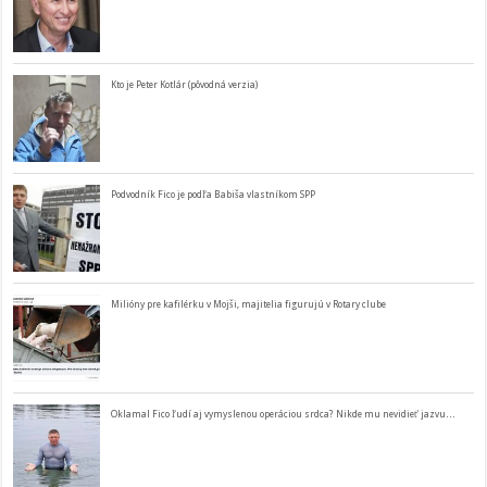
Kto je Peter Kotlár (pôvodná verzia)
Podvodník Fico je podľa Babiša vlastníkom SPP
Milióny pre kafilérku v Mojši, majitelia figurujú v Rotary clube
Oklamal Fico ľudí aj vymyslenou operáciou srdca? Nikde mu nevidieť jazvu…