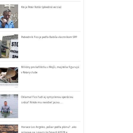
Kto je Peter Kotlár (pôvodná verzia)
Podvodník Fico je podľa Babiša vlastníkom SPP
Milióny pre kafilérku v Mojši, majitelia figurujú
v Rotary clube
Oklamal Fico ľudí aj vymyslenou operáciou
srdca? Nikde mu nevidieť jazvu…
Horiace Los Angeles, požiar podľa plánu? ..ako
príprava na smart city SmartLA2028 a