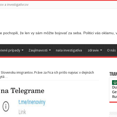
v a investigatívcov
 pochopili, že len vy sám môžte bojovať za seba. Politici vás oklamu,
ešené prípady
Zaujímavosti
naša investigatíva
zdravie
O nás
a Slovensku imigrantov. Práve za Fica ich prišlo najviac v dejinách
Tran
chytá…
Du
Ge
Ru