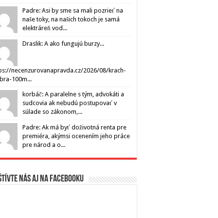
Padre: Asi by sme sa mali pozrieť na
naše toky, na našich tokoch je samá
elektráreň vod...
Draslik: A ako fungujú burzy...
ps://necenzurovanapravda.cz/2026/08/krach-
ibra-100m...
korbáč: A paralelne s tým, advokáti a
sudcovia ak nebudú postupovať v
súlade so zákonom,...
Padre: Ak má byť doživotná renta pre
premiéra, akýmsi ocenením jeho práce
pre národ a o...
tívte nás aj na Facebooku