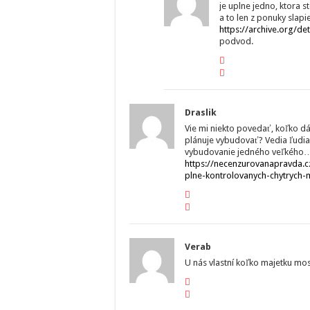
je uplne jedno, ktora s
a to len z ponuky slapie
https://archive.org/d
podvod.
Draslik
Vie mi niekto povedať, koľko d
plánuje vybudovať? Vedia ľudia 
vybudovanie jedného veľkého… 
https://necenzurovanapravda.cz
plne-kontrolovanych-chytrych-
Verab
U nás vlastní koľko majetku mo