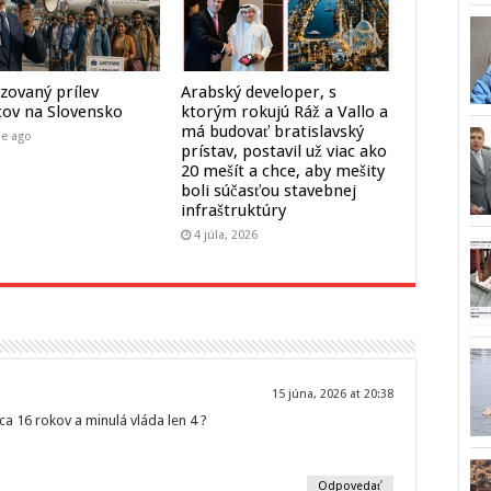
zovaný prílev
Arabský developer, s
cov na Slovensko
ktorým rokujú Ráž a Vallo a
má budovať bratislavský
ne ago
prístav, postavil už viac ako
20 mešít a chce, aby mešity
boli súčasťou stavebnej
infraštruktúry
4 júla, 2026
15 júna, 2026 at 20:38
cca 16 rokov a minulá vláda len 4 ?
Odpovedať