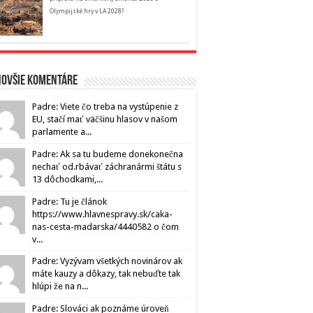
Olympijské hry v LA 2028?
novšie komentáre
Padre: Viete čo treba na vystúpenie z
EU, stačí mať väčšinu hlasov v našom
parlamente a...
Padre: Ak sa tu budeme donekonečna
nechať od.rbávať záchranármi štátu s
13 dôchodkami,...
Padre: Tu je článok
https://www.hlavnespravy.sk/caka-
nas-cesta-madarska/4440582 o čom
v...
Padre: Vyzývam všetkých novinárov ak
máte kauzy a dôkazy, tak nebuďte tak
hlúpi že na n...
Padre: Slováci ak poznáme úroveň