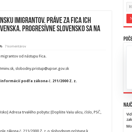
ensku imigrantov. Práve za Fica ich
lovenska. Progresívne Slovensko sa na
Poče
7 komentárov
 migrantov od nástupu Fica.
minv.sk, slobodny.pristup@upsvr.gov.sk
informácií podľa zákona č. 211/2000 Z. z.
Najč
sko] Adresa trvalého pobytu: [Doplňte Vašu ulicu, číslo, PSČ,
Vid
za
Mos
ysle zákona č. 211/2000 Z. z. o slobodnom prístupe k
…