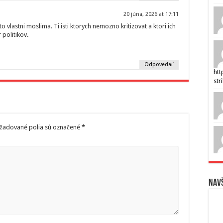
20 júna, 2026 at 17:11
to vlastni moslima. Ti isti ktorych nemozno kritizovat a ktori ich
 politikov.
Odpovedať
htt
str
žadované polia sú označené
*
Navš