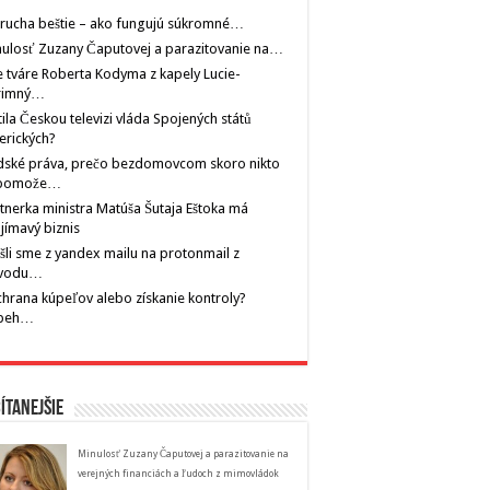
rucha beštie – ako fungujú súkromné…
ulosť Zuzany Čaputovej a parazitovanie na…
 tváre Roberta Kodyma z kapely Lucie-
rimný…
tila Českou televizi vláda Spojených států
erických?
dské práva, prečo bezdomovcom skoro nikto
pomože…
tnerka ministra Matúša Šutaja Eštoka má
jímavý biznis
šli sme z yandex mailu na protonmail z
vodu…
hrana kúpeľov alebo získanie kontroly?
íbeh…
ítanejšie
Minulosť Zuzany Čaputovej a parazitovanie na
verejných financiách a ľudoch z mimovládok