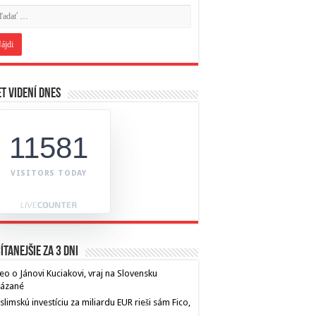
t videní dnes
11581
VISITORS TODAY
ítanejšie za 3 dni
eo o Jánovi Kuciakovi, vraj na Slovensku
kázané
limskú investíciu za miliardu EUR rieši sám Fico,