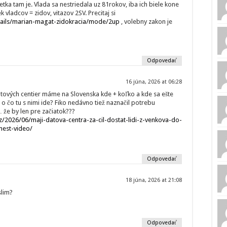
tetka tam je. Vlada sa nestriedala uz 81rokov, iba ich biele kone
k vladcov = zidov, vitazov 2SV. Precitaj si
etails/marian-magat-zidokracia/mode/2up
, volebny zakon je
Odpovedať
16 júna, 2026 at 06:28
átových centier máme na Slovenska kde + koľko a kde sa ešte
o čo tu s nimi ide? Fiko nedávno tiež naznačil potrebu
že by len pre začiatok???
/2026/06/maji-datova-centra-za-cil-dostat-lidi-z-venkova-do-
mest-video/
Odpovedať
18 júna, 2026 at 21:08
slim?
Odpovedať