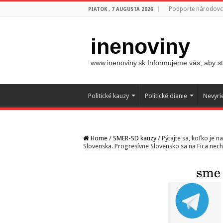
Podporte národovco
PIATOK , 7 AUGUSTA 2026
inenoviny
www.inenoviny.sk Informujeme vás, aby ste
Politické kauzy
Politické dianie
Nevyri
Home
/
SMER-SD kauzy
/
Pýtajte sa, koľko je n
Slovenska. Progresívne Slovensko sa na Fica ne