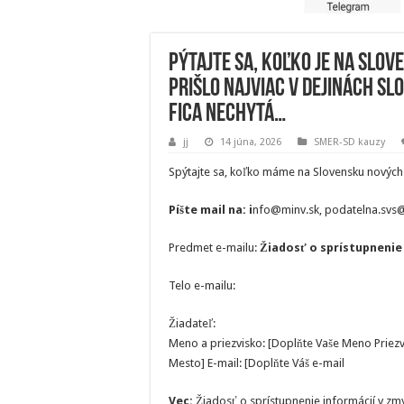
Pýtajte sa, koľko je na Slov
prišlo najviac v dejinách S
Fica nechytá…
jj
14 júna, 2026
SMER-SD kauzy
Spýtajte sa, koľko máme na Slovensku nových
Píšte mail na: i
nfo@minv.sk, podatelna.svs@
Predmet e-mailu:
Žiadosť o sprístupnenie 
Telo e-mailu:
Žiadateľ:
Meno a priezvisko: [Doplňte Vaše Meno Priezvi
Mesto] E-mail: [Doplňte Váš e-mail
Vec:
Žiadosť o sprístupnenie informácií v zm