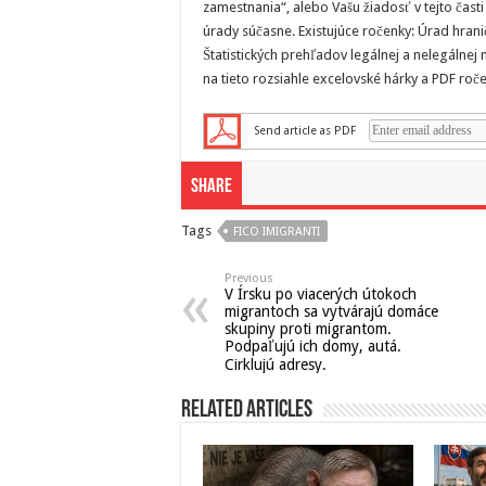
zamestnania“, alebo Vašu žiadosť v tejto čast
úrady súčasne. Existujúce ročenky: Úrad hranič
Štatistických prehľadov legálnej a nelegálne
na tieto rozsiahle excelovské hárky a PDF roč
Send article as PDF
Share
Tags
FICO IMIGRANTI
Previous
V Írsku po viacerých útokoch
migrantoch sa vytvárajú domáce
skupiny proti migrantom.
Podpaľujú ich domy, autá.
Cirklujú adresy.
Related Articles