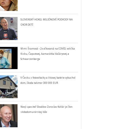
SLOVENSKÝ HOKEJ: MILIÓNOVÉ PODVODY NA
ÚKOR DETÍ
Mimi Šramová – 2x očkovaná na COVID, volička
Kisku, Čaputovej, kamarátka Vašáryovej a
Schwarzenberga
V Česku z fotovoltaiky a lítiovej batérie vybuchol
dom, škoda takmer 300 000 EUR
Nový spasiteľ Slovákov Zoroslav Kollár je člen
slobodomurárskej lóže