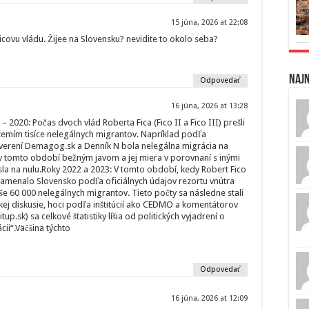
15 júna, 2026 at 22:08
Ficovu vládu. Žijee na Slovensku? nevidite to okolo seba?
Naj
Odpovedať
16 júna, 2026 at 13:28
– 2020: Počas dvoch vlád Roberta Fica (Fico II a Fico III) prešli
emím tisíce nelegálnych migrantov. Napríklad podľa
overení Demagog.sk a Denník N bola nelegálna migrácia na
 tomto období bežným javom a jej miera v porovnaní s inými
sla na nulu.Roky 2022 a 2023: V tomto období, kedy Robert Fico
namenalo Slovensko podľa oficiálnych údajov rezortu vnútra
še 60 000 nelegálnych migrantov. Tieto počty sa následne stali
kej diskusie, hoci podľa inštitúcií ako CEDMO a komentátorov
itup.sk) sa celkové štatistiky líšia od politických vyjadrení o
cii“.Väčšina týchto
Odpovedať
16 júna, 2026 at 12:09