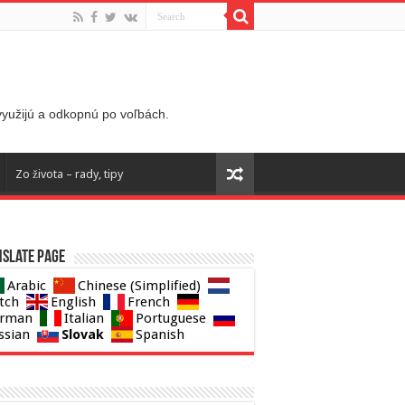
 využijú a odkopnú po voľbách.
Zo života – rady, tipy
slate page
Arabic
Chinese (Simplified)
tch
English
French
rman
Italian
Portuguese
Slovak
ssian
Spanish