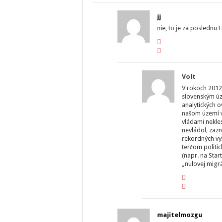
jj
nie, to je za poslednu 
Volt
V rokoch 2012 
slovenským úz
analytických 
našom území v
vládami nekle
nevládol, zaz
rekordných vy
terčom politic
(napr. na Start
„nulovej migrá
majitelmozgu