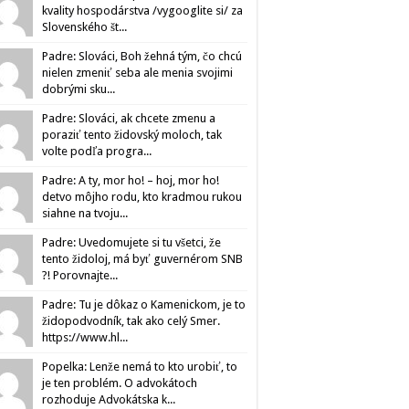
kvality hospodárstva /vygooglite si/ za
Slovenského št...
Padre: Slováci, Boh žehná tým, čo chcú
nielen zmeniť seba ale menia svojimi
dobrými sku...
Padre: Slováci, ak chcete zmenu a
poraziť tento židovský moloch, tak
volte podľa progra...
Padre: A ty, mor ho! – hoj, mor ho!
detvo môjho rodu, kto kradmou rukou
siahne na tvoju...
Padre: Uvedomujete si tu všetci, že
tento židoloj, má byť guvernérom SNB
?! Porovnajte...
Padre: Tu je dôkaz o Kamenickom, je to
židopodvodník, tak ako celý Smer.
https://www.hl...
Popelka: Lenže nemá to kto urobiť, to
je ten problém. O advokátoch
rozhoduje Advokátska k...