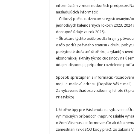
informáciám v znení neskorších predpisov. Na
nasledujúcich informácií:
– Celkový počet cudzincov s registrovaným/p
jednotlivých kalendárnych rokoch 2023, 2024 a
dostupné údaje za rok 2025).
– Štruktúru týchto osôb podľa krajiny pôvodu (
osôb podľa právneho statusu / druhu pobytu (
poskytnuté dočasné útočisko, azylanti) v uve
ekonomickej aktivity týchto cudzincov na úze
údajmi disponuje, prípadne rozdelenie podľa
Spôsob sprístupnenia informácií: Požadované
moju e-mailovú adresu: [Doplňte Váš e-mail].
Za vybavenie žiadosti v zákonnej lehote (8 
Priezvisko]
Užitočné tipy pre VásLehota na vybavenie: Ú
výnimočných prípadoch (napr. rozsiahle vyhľa
o čom Vás musia informovať.Čo ak dáta nemaj
zamestnaní (SK-ISCO kódy prác), zo zákona V