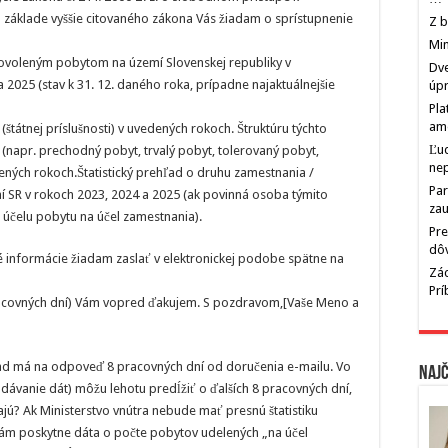
 základe vyššie citovaného zákona Vás žiadam o sprístupnenie
Z b
Min
ovoleným pobytom na území Slovenskej republiky v
Dve
 2025 (stav k 31. 12. daného roka, prípadne najaktuálnejšie
úp
Pla
am
štátnej príslušnosti) v uvedených rokoch. Štruktúru týchto
Ľu
napr. prechodný pobyt, trvalý pobyt, tolerovaný pobyt,
ne
dených rokoch.Štatistický prehľad o druhu zamestnania /
Par
mí SR v rokoch 2023, 2024 a 2025 (ak povinná osoba týmito
zau
 účelu pobytu na účel zamestnania).
Pre
dô
 informácie žiadam zaslať v elektronickej podobe spätne na
Zác
Pr
pracovných dní) Vám vopred ďakujem. S pozdravom,[Vaše Meno a
rad má na odpoveď 8 pracovných dní od doručenia e-mailu. Vo
Najč
dávanie dát) môžu lehotu predĺžiť o ďalších 8 pracovných dní,
ú? Ak Ministerstvo vnútra nebude mať presnú štatistiku
ám poskytne dáta o počte pobytov udelených „na účel