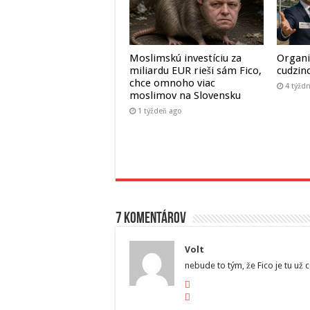
Moslimskú investíciu za
Organi
miliardu EUR rieši sám Fico,
cudzin
chce omnoho viac
4 týžd
moslimov na Slovensku
1 týždeň ago
7 komentárov
Volt
nebude to tým, že Fico je tu už 