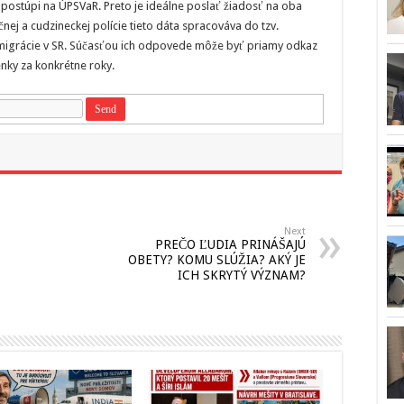
i postúpi na ÚPSVaR. Preto je ideálne poslať žiadosť na oba
nej a cudzineckej polície tieto dáta spracováva do tzv.
j migrácie v SR. Súčasťou ich odpovede môže byť priamy odkaz
enky za konkrétne roky.
Next
PREČO ĽUDIA PRINÁŠAJÚ
OBETY? KOMU SLÚŽIA? AKÝ JE
ICH SKRYTÝ VÝZNAM?