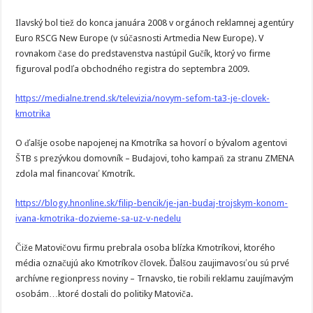
Ilavský bol tiež do konca januára 2008 v orgánoch reklamnej agentúry
Euro RSCG New Europe (v súčasnosti Artmedia New Europe). V
rovnakom čase do predstavenstva nastúpil Gučík, ktorý vo firme
figuroval podľa obchodného registra do septembra 2009.
https://medialne.trend.sk/televizia/novym-sefom-ta3-je-clovek-
kmotrika
O ďalšje osobe napojenej na Kmotríka sa hovorí o bývalom agentovi
ŠTB s prezývkou domovník – Budajovi, toho kampaň za stranu ZMENA
zdola mal financovať Kmotrík.
https://blogy.hnonline.sk/filip-bencik/je-jan-budaj-trojskym-konom-
ivana-kmotrika-dozvieme-sa-uz-v-nedelu
Čiže Matovičovu firmu prebrala osoba blízka Kmotríkovi, ktorého
média označujú ako Kmotríkov človek. Ďalšou zaujimavosťou sú prvé
archívne regionpress noviny – Trnavsko, tie robili reklamu zaujímavým
osobám…ktoré dostali do politiky Matoviča.