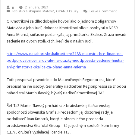
jj
2 januára, 2021
lobistické skupiny
,
Matovič, OĽANO kauzy
Leave a comment
O Kmotrikovi sa dlhodobejšie hovorí ako o jednom z oligarchov
Matoviča a jeho ľudí, dokonca Kmotrikovi blízke osoby sú v NRSR –
Anna Mierná, súčasne poslankyňa, aj primátorka Skalice. Zrazu nevadi
sedenie na dvoch stoličkách, keď ide o našich ľudi.
https://www.nazahori.sk/skalica/item/3188-matovic-chce-financne-
podporovat-novinarov-ale-na-otazky-neodpoveda-vedenie-hnutia-
ani-primatorka-skalice-za-olano-anna-mierna
Tóth prispieval pravidelne do Matovičovych Regionpress, ktoré
prepísal na iné osoby. Generálny riaditeľom Regionpressu sa zhodou
náhod stal Martin Ilavský, bývalý riaditeľ Kmotríkovej TA3.
Šéf Ta3 Martin Ilavský prichádza z bratislavskej tlačiarenskej
spoločnosti Slovenská Grafia. Predsedom jej dozornej rady je
podnikateľ Ivan Kmotrík, ktorý je okrem iného predseda
predstavenstva Grafolal Group – tá je jediným spoločníkom firmy
C.E.N., držiteľa vysielacej licencie Ta3.