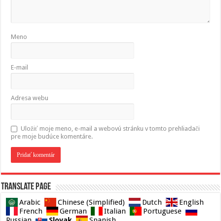
Meno
E-mail
Adresa webu
Uložiť moje meno, e-mail a webovú stránku v tomto prehliadači
pre moje budúce komentáre.
Translate page
Arabic
Chinese (Simplified)
Dutch
English
French
German
Italian
Portuguese
Slovak
Russian
Spanish