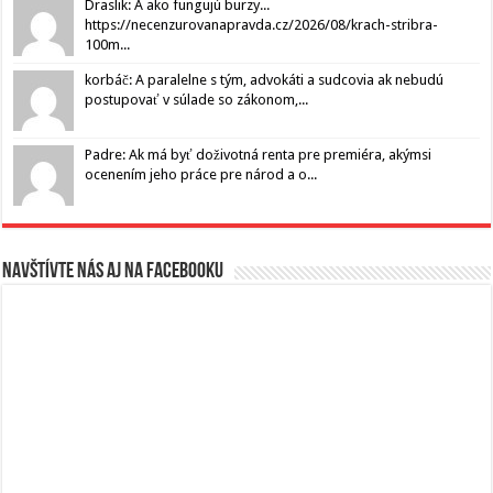
Draslik: A ako fungujú burzy...
https://necenzurovanapravda.cz/2026/08/krach-stribra-
100m...
korbáč: A paralelne s tým, advokáti a sudcovia ak nebudú
postupovať v súlade so zákonom,...
Padre: Ak má byť doživotná renta pre premiéra, akýmsi
ocenením jeho práce pre národ a o...
Navštívte nás aj na Facebooku