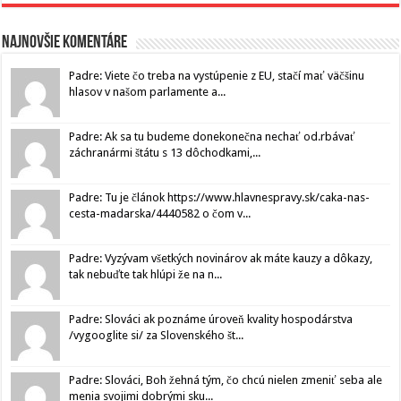
Najnovšie komentáre
Padre: Viete čo treba na vystúpenie z EU, stačí mať väčšinu
hlasov v našom parlamente a...
Padre: Ak sa tu budeme donekonečna nechať od.rbávať
záchranármi štátu s 13 dôchodkami,...
Padre: Tu je článok https://www.hlavnespravy.sk/caka-nas-
cesta-madarska/4440582 o čom v...
Padre: Vyzývam všetkých novinárov ak máte kauzy a dôkazy,
tak nebuďte tak hlúpi že na n...
Padre: Slováci ak poznáme úroveň kvality hospodárstva
/vygooglite si/ za Slovenského št...
Padre: Slováci, Boh žehná tým, čo chcú nielen zmeniť seba ale
menia svojimi dobrými sku...