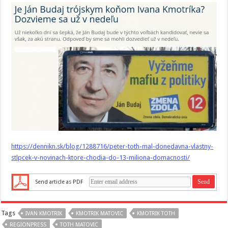
https://dennikn.sk/blog/1288716/peter-toth-mal-donedavna-vlastny-
stlpcek-v-novinach-ktore-chodia-do-13-miliona-domacnosti/
Send article as PDF
Tags
IVAN KMOTRIK
KMOTRIK MATOVIC
KMOTRIK TOTH
REGIONPRESS
TOTH MATOVIC