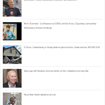
SLOVENSKÝ HOKEJ: MILIÓNOVÉ PODVODY NA ÚKOR DETÍ
Mimi Šramová – 2x očkovaná na COVID, volička Kisku, Čaputovej, kamarátka
Vašáryovej a Schwarzenberga
V Česku z fotovoltaiky a lítiovej batérie vybuchol dom, škoda takmer 300 000 EUR
Nový spasiteľ Slovákov Zoroslav Kollár je člen slobodomurárskej lóže
Kto je Peter Kotlár (pôvodná verzia)