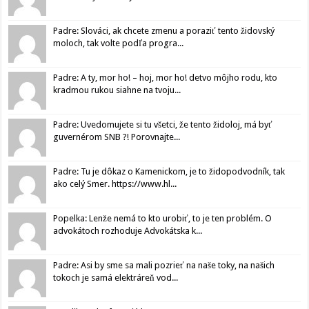
Padre: Slováci, ak chcete zmenu a poraziť tento židovský
moloch, tak volte podľa progra...
Padre: A ty, mor ho! – hoj, mor ho! detvo môjho rodu, kto
kradmou rukou siahne na tvoju...
Padre: Uvedomujete si tu všetci, že tento židoloj, má byť
guvernérom SNB ?! Porovnajte...
Padre: Tu je dôkaz o Kamenickom, je to židopodvodník, tak
ako celý Smer. https://www.hl...
Popelka: Lenže nemá to kto urobiť, to je ten problém. O
advokátoch rozhoduje Advokátska k...
Padre: Asi by sme sa mali pozrieť na naše toky, na našich
tokoch je samá elektráreň vod...