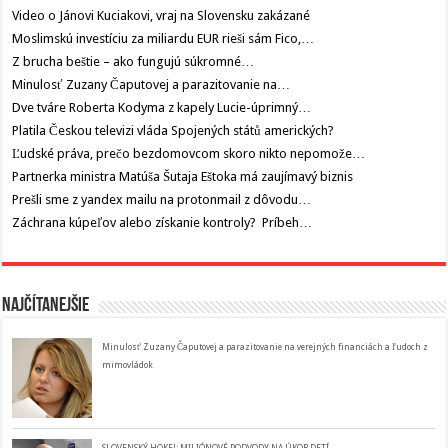
Video o Jánovi Kuciakovi, vraj na Slovensku zakázané
Moslimskú investíciu za miliardu EUR rieši sám Fico,…
Z brucha beštie – ako fungujú súkromné…
Minulosť Zuzany Čaputovej a parazitovanie na…
Dve tváre Roberta Kodyma z kapely Lucie-úprimný…
Platila Českou televizi vláda Spojených států amerických?
Ľudské práva, prečo bezdomovcom skoro nikto nepomože…
Partnerka ministra Matúša Šutaja Eštoka má zaujímavý biznis
Prešli sme z yandex mailu na protonmail z dôvodu…
Záchrana kúpeľov alebo získanie kontroly? Príbeh…
Najčítanejšie
Minulosť Zuzany Čaputovej a parazitovanie na verejných financiách a ľudoch z
mimovládok