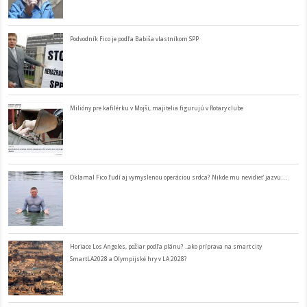
Podvodník Fico je podľa Babiša vlastníkom SPP
Milióny pre kafilérku v Mojši, majitelia figurujú v Rotary clube
Oklamal Fico ľudí aj vymyslenou operáciou srdca? Nikde mu nevidieť jazvu…
Horiace Los Angeles, požiar podľa plánu? ..ako príprava na smart city
SmartLA2028 a Olympijské hry v LA 2028?