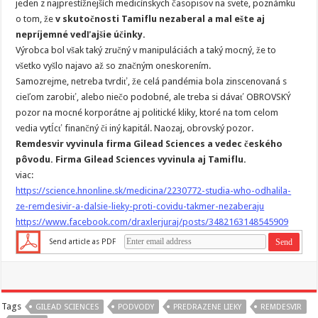
jeden z najprestížnejších medicínskych časopisov na svete, poznámku
o tom, že
v skutočnosti Tamiflu nezaberal a mal ešte aj
nepríjemné vedľajšie účinky.
Výrobca bol však taký zručný v manipuláciách a taký mocný, že to
všetko vyšlo najavo až so značným oneskorením.
Samozrejme, netreba tvrdiť, že celá pandémia bola zinscenovaná s
cieľom zarobiť, alebo niečo podobné, ale treba si dávať OBROVSKÝ
pozor na mocné korporátne aj politické kliky, ktoré na tom celom
vedia vytĺcť finančný či iný kapitál. Naozaj, obrovský pozor.
Remdesvir vyvinula firma Gilead Sciences a vedec českého
pôvodu. Firma Gilead Sciences vyvinula aj Tamiflu.
viac:
https://science.hnonline.sk/medicina/2230772-studia-who-odhalila-
ze-remdesivir-a-dalsie-lieky-proti-covidu-takmer-nezaberaju
https://www.facebook.com/draxlerjuraj/posts/3482163148545909
Send article as PDF
Tags
GILEAD SCIENCES
PODVODY
PREDRAZENE LIEKY
REMDESVIR