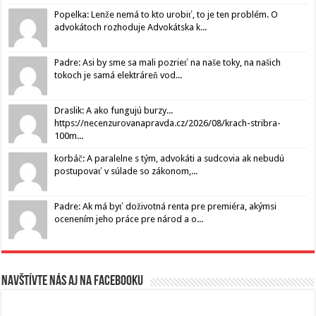
Popelka: Lenže nemá to kto urobiť, to je ten problém. O
advokátoch rozhoduje Advokátska k...
Padre: Asi by sme sa mali pozrieť na naše toky, na našich
tokoch je samá elektráreň vod...
Draslik: A ako fungujú burzy...
https://necenzurovanapravda.cz/2026/08/krach-stribra-
100m...
korbáč: A paralelne s tým, advokáti a sudcovia ak nebudú
postupovať v súlade so zákonom,...
Padre: Ak má byť doživotná renta pre premiéra, akýmsi
ocenením jeho práce pre národ a o...
Navštívte nás aj na Facebooku