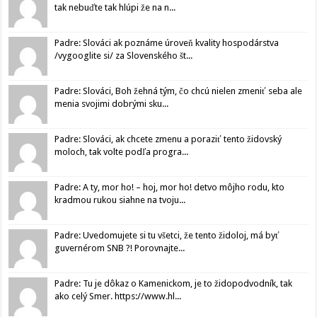
tak nebuďte tak hlúpi že na n...
Padre: Slováci ak poznáme úroveň kvality hospodárstva
/vygooglite si/ za Slovenského št...
Padre: Slováci, Boh žehná tým, čo chcú nielen zmeniť seba ale
menia svojimi dobrými sku...
Padre: Slováci, ak chcete zmenu a poraziť tento židovský
moloch, tak volte podľa progra...
Padre: A ty, mor ho! – hoj, mor ho! detvo môjho rodu, kto
kradmou rukou siahne na tvoju...
Padre: Uvedomujete si tu všetci, že tento židoloj, má byť
guvernérom SNB ?! Porovnajte...
Padre: Tu je dôkaz o Kamenickom, je to židopodvodník, tak
ako celý Smer. https://www.hl...