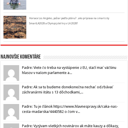
Horiace Los Angeles, požiar podľa plánu? ..ako príprava na smart city
SmartLA2028 a Olympijské hry v LA 2028?
Najnovšie komentáre
Padre: Viete čo treba na vystúpenie z EU, stačí mať väčšinu
hlasov v našom parlamente a...
Padre: Ak sa tu budeme donekonečna nechať od.rbávať
záchranármi štátu s 13 dôchodkami,...
Padre: Tu je článok https://www.hlavnespravy.sk/caka-nas-
cesta-madarska/4440582 o čom v...
Padre: Vyzývam všetkých novinárov ak máte kauzy a dôkazy,