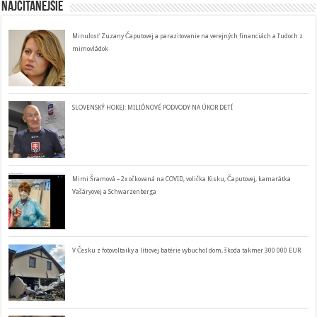
Najčítanejšie
Minulosť Zuzany Čaputovej a parazitovanie na verejných financiách a ľudoch z
mimovládok
SLOVENSKÝ HOKEJ: MILIÓNOVÉ PODVODY NA ÚKOR DETÍ
Mimi Šramová – 2x očkovaná na COVID, volička Kisku, Čaputovej, kamarátka
Vašáryovej a Schwarzenberga
V Česku z fotovoltaiky a lítiovej batérie vybuchol dom, škoda takmer 300 000 EUR