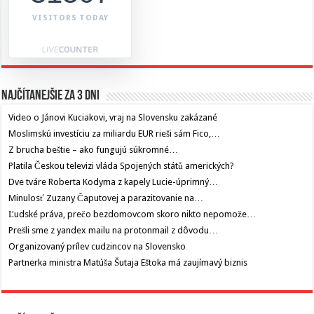
VISITORS TODAY
Najčítanejšie za 3 dni
Video o Jánovi Kuciakovi, vraj na Slovensku zakázané
Moslimskú investíciu za miliardu EUR rieši sám Fico,…
Z brucha beštie – ako fungujú súkromné…
Platila Českou televizi vláda Spojených států amerických?
Dve tváre Roberta Kodyma z kapely Lucie-úprimný…
Minulosť Zuzany Čaputovej a parazitovanie na…
Ľudské práva, prečo bezdomovcom skoro nikto nepomože…
Prešli sme z yandex mailu na protonmail z dôvodu…
Organizovaný prílev cudzincov na Slovensko
Partnerka ministra Matúša Šutaja Eštoka má zaujímavý biznis