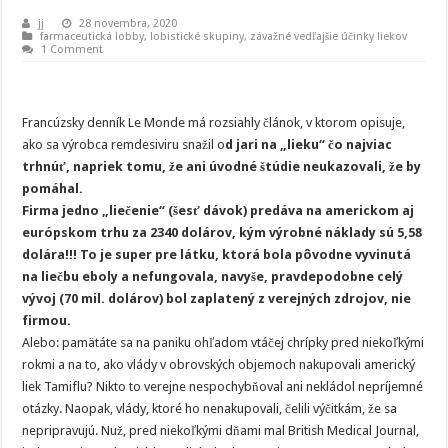
jj
28 novembra, 2020
farmaceutická lobby
,
lobistické skupiny
,
závažné vedľajšie účinky liekov
1 Comment
Francúzsky denník Le Monde má rozsiahly článok, v ktorom opisuje,
ako sa výrobca remdesiviru snažil o
d jari na „lieku“ čo najviac
trhnúť, napriek tomu, že ani úvodné štúdie neukazovali, že by
pomáhal.
Firma jedno „liečenie“ (šesť dávok) predáva na americkom aj
európskom trhu za 2340 dolárov, kým výrobné náklady sú 5,58
dolára!!! To je super pre látku, ktorá bola pôvodne vyvinutá
na liečbu eboly a nefungovala, navyše, pravdepodobne celý
vývoj (70 mil. dolárov) bol zaplatený z verejných zdrojov, nie
firmou.
Alebo: pamätáte sa na paniku ohľadom vtáčej chrípky pred niekoľkými
rokmi a na to, ako vlády v obrovských objemoch nakupovali americký
liek Tamiflu? Nikto to verejne nespochybňoval ani nekládol nepríjemné
otázky. Naopak, vlády, ktoré ho nenakupovali, čelili výčitkám, že sa
nepripravujú. Nuž, pred niekoľkými dňami mal British Medical Journal,