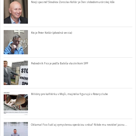
Nový spasiteľ Slovákov Zoroslav Kollár je člen slobodomurárskej lóže
Kto je Peter Kotlár (pôvodná verzia)
Podvodník Fico je podľa Babiša vlastníkom SPP
Milióny pre kafilérku v Mojši, majitelia figurujú v Rotary clube
Oklamal Fico ľudí aj vymyslenou operáciou srdca? Nikde mu nevidieť jazvu…