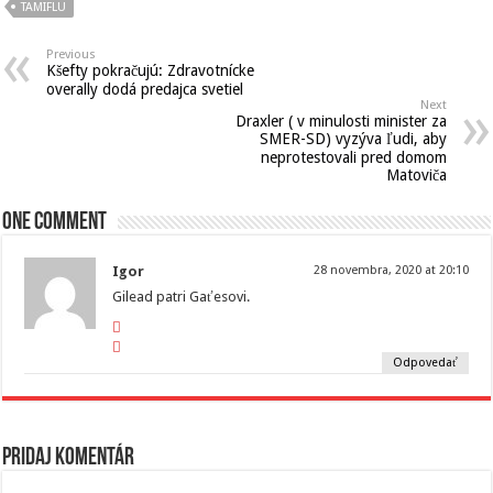
TAMIFLU
Previous
Kšefty pokračujú: Zdravotnícke
overally dodá predajca svetiel
Next
Draxler ( v minulosti minister za
SMER-SD) vyzýva ľudi, aby
neprotestovali pred domom
Matoviča
One comment
Igor
28 novembra, 2020 at 20:10
Gilead patri Gaťesovi.
Odpovedať
Pridaj komentár