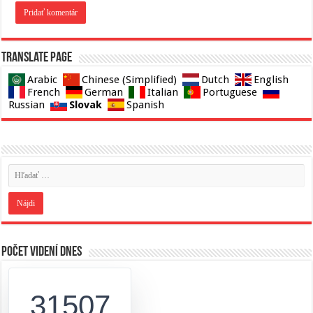
Translate page
Arabic
Chinese (Simplified)
Dutch
English
French
German
Italian
Portuguese
Slovak
Russian
Spanish
Počet videní dnes
31507