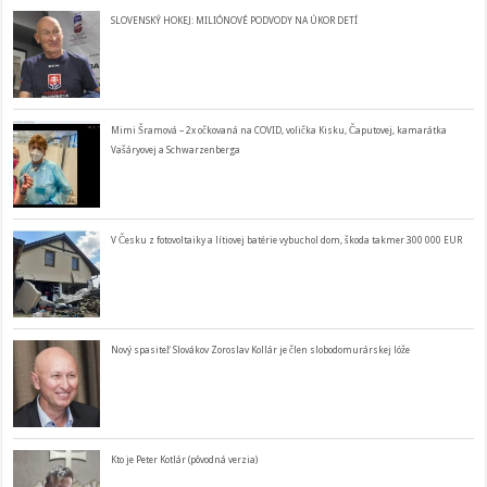
SLOVENSKÝ HOKEJ: MILIÓNOVÉ PODVODY NA ÚKOR DETÍ
Mimi Šramová – 2x očkovaná na COVID, volička Kisku, Čaputovej, kamarátka
Vašáryovej a Schwarzenberga
V Česku z fotovoltaiky a lítiovej batérie vybuchol dom, škoda takmer 300 000 EUR
Nový spasiteľ Slovákov Zoroslav Kollár je člen slobodomurárskej lóže
Kto je Peter Kotlár (pôvodná verzia)