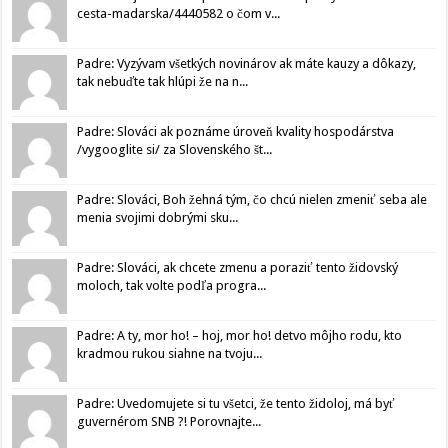
cesta-madarska/4440582 o čom v...
Padre: Vyzývam všetkých novinárov ak máte kauzy a dôkazy,
tak nebuďte tak hlúpi že na n...
Padre: Slováci ak poznáme úroveň kvality hospodárstva
/vygooglite si/ za Slovenského št...
Padre: Slováci, Boh žehná tým, čo chcú nielen zmeniť seba ale
menia svojimi dobrými sku...
Padre: Slováci, ak chcete zmenu a poraziť tento židovský
moloch, tak volte podľa progra...
Padre: A ty, mor ho! – hoj, mor ho! detvo môjho rodu, kto
kradmou rukou siahne na tvoju...
Padre: Uvedomujete si tu všetci, že tento židoloj, má byť
guvernérom SNB ?! Porovnajte...