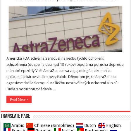
Americká FDA schválila Seroquel na liečbu týchto ochorení:
schizofrénia (dospelí a deti nad 13 rokov) bipolárna porucha depresia
mánické epizódy Voči AstraZenece sa za jej nelegálne konanie a
uplácanie lekárov vedú stovky žalob. Dôvodom je, že AstraZeneca
agresívne tlačila Seroquel na liečbu neschválených ochorení ako sú:
ľudia s poruchou zvládania …
Read More »
Translate page
Arabic
Chinese (Simplified)
Dutch
English
French
German
Italian
Portuguese