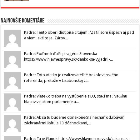
Najnovšie komentáre
Padre: Tento ober idiot píše citujem: "Zažil som úspech aj pád
a viem, aké to je. Zárov...
Padre: Poďme k ďalšej tragédii Slovenska
https://www.hlavnespravy.sk/danko-sa-vyjadril-...
Padre: Toto všetko je realizovateľné bez slovenského
referenda, pretože v Lisabonskej z...
Padre: Viete čo treba na vystúpenie z EU, stačí mať väčšinu
hlasov v našom parlamente a...
Padre: Ak sa tu budeme donekonečna nechať od.rbávať
záchranármi štátu s 13 dôchodkami,...
Padre: Tu je článok https://www.hlavnespravy.sk/caka-nas-