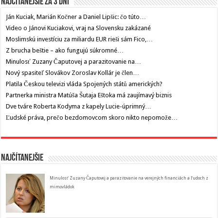
Najčítanejšie za 3 dni
Ján Kuciak, Marián Kočner a Daniel Lipšic: čo túto…
Video o Jánovi Kuciakovi, vraj na Slovensku zakázané
Moslimskú investíciu za miliardu EUR rieši sám Fico,…
Z brucha beštie – ako fungujú súkromné…
Minulosť Zuzany Čaputovej a parazitovanie na…
Nový spasiteľ Slovákov Zoroslav Kollár je člen…
Platila Českou televizi vláda Spojených států amerických?
Partnerka ministra Matúša Šutaja Eštoka má zaujímavý biznis
Dve tváre Roberta Kodyma z kapely Lucie-úprimný…
Ľudské práva, prečo bezdomovcom skoro nikto nepomože…
Najčítanejšie
Minulosť Zuzany Čaputovej a parazitovanie na verejných financiách a ľudoch z
mimovládok