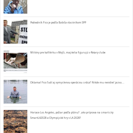
Podvodník Fico je podľa Babiša vlastníkom SPP
Milióny pre kafilérku v Mojši, majitelia figurujú v Rotary clube
Oklamal Fico ľudí aj vymyslenou operáciou srdca? Nikde mu nevidieť jazvu…
Horiace Los Angeles, požiar podľa plánu? ..ako príprava na smart city
SmartLA2028 a Olympijské hry v LA 2028?