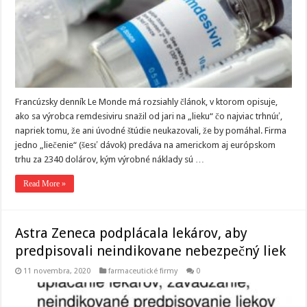
Francúzsky denník Le Monde má rozsiahly článok, v ktorom opisuje,
ako sa výrobca remdesiviru snažil od jari na „lieku“ čo najviac trhnúť,
napriek tomu, že ani úvodné štúdie neukazovali, že by pomáhal. Firma
jedno „liečenie“ (šesť dávok) predáva na americkom aj európskom
trhu za 2340 dolárov, kým výrobné náklady sú …
Read More »
Astra Zeneca podplácala lekárov, aby
predpisovali neindikovane nebezpečný liek
11 novembra, 2020
farmaceutické firmy
0