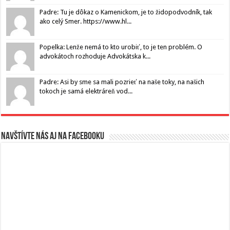
Padre: Tu je dôkaz o Kamenickom, je to židopodvodník, tak
ako celý Smer. https://www.hl...
Popelka: Lenže nemá to kto urobiť, to je ten problém. O
advokátoch rozhoduje Advokátska k...
Padre: Asi by sme sa mali pozrieť na naše toky, na našich
tokoch je samá elektráreň vod...
Navštívte nás aj na Facebooku