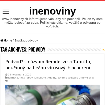
inenoviny
www.inenoviny.sk Informujeme vás, aby ste pochopili, že len vy sám
môžte bojovať za seba. Politici vás oklamu, využijú a odkopnú po
voľbách.
Home
/
Značka:
podvody
Tag Archives:
podvody
Podvod? s názvom Remdesvir a Tamiflu,
neučinný na liečbu vírusových ochoreni
28 novembra, 2020
farmaceutická lobby
,
lobistické skupiny
,
závažné vedľajšie účinky liekov
1